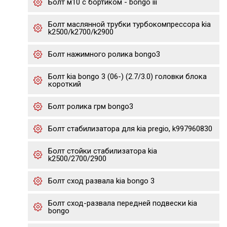
Болт м10 с бортиком - bongo iii
Болт маслянной трубки турбокомпрессора kia
k2500/k2700/k2900
Болт нажимного ролика bongo3
Болт kia bongo 3 (06-) (2.7/3.0) головки блока
короткий
Болт ролика грм bongo3
Болт стабилизатора для kia pregio, k997960830
Болт стойки стабилизатора kia
k2500/2700/2900
Болт сход развала kia bongo 3
Болт сход-развала передней подвески kia
bongo