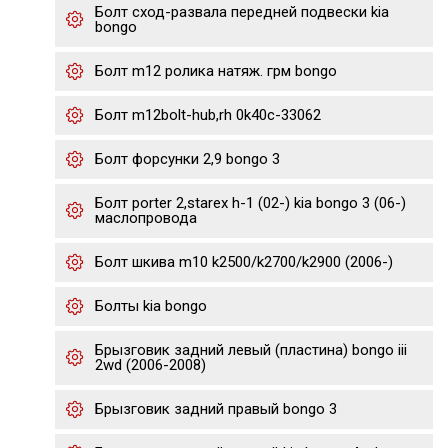
Болт сход-развала передней подвески kia
bongo
Болт m12 ролика натяж. грм bongo
Болт m12bolt-hub,rh 0k40c-33062
Болт форсунки 2,9 bongo 3
Болт porter 2,starex h-1 (02-) kia bongo 3 (06-)
маслопровода
Болт шкива m10 k2500/k2700/k2900 (2006-)
Болты kia bongo
Брызговик задний левый (пластина) bongo iii
2wd (2006-2008)
Брызговик задний правый bongo 3