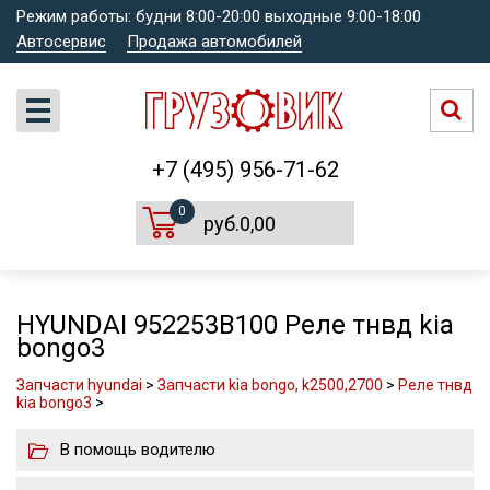
Режим работы: будни 8:00-20:00 выходные 9:00-18:00
Автосервис
Продажа автомобилей
+7 (495) 956-71-62
0
руб.0,00
HYUNDAI 952253B100 Реле тнвд kia
bongo3
Запчасти hyundai
>
Запчасти kia bongo, k2500,2700
>
Реле тнвд
kia bongo3
>
В помощь водителю