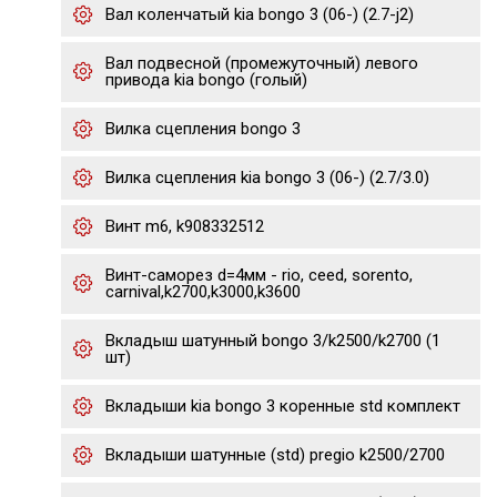
Вал коленчатый kia bongo 3 (06-) (2.7-j2)
Вал подвесной (промежуточный) левого
привода kia bongo (голый)
Вилка сцепления bongo 3
Вилка сцепления kia bongo 3 (06-) (2.7/3.0)
Винт m6, k908332512
Винт-саморез d=4мм - rio, ceed, sorento,
carnival,k2700,k3000,k3600
Вкладыш шатунный bongo 3/k2500/k2700 (1
шт)
Вкладыши kia bongo 3 коренные std комплект
Вкладыши шатунные (std) pregio k2500/2700