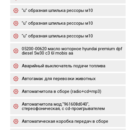
"u" образная шпилька рессоры м10
"u" образная шпилька рессоры м10
"u" образная шпилька рессоры м10
05200-00620 масло моторное hyundai premium dpf
diesel 5w30 c3 6l mobis aa
Аварийный выключатель подачи топлива
Автогамак для перевозки животных
Автомагнитола в сборе (radio+cd+mp3)
Автомагнитола мод."961608d040",
стереофоническая, с cd-проигрывателем
Автоматическая коробка передач в сборе