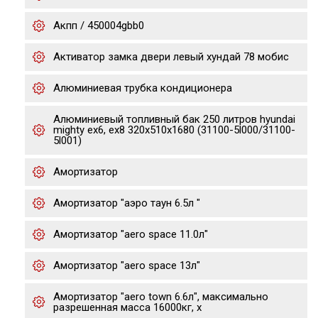
Акпп / 450004gbb0
Активатор замка двери левый хундай 78 мобис
Алюминиевая трубка кондиционера
Алюминиевый топливный бак 250 литров hyundai
mighty ex6, ex8 320х510х1680 (31100-5l000/31100-
5l001)
Амортизатор
Амортизатор "аэро таун 6.5л "
Амортизатор "aero space 11.0л"
Амортизатор "aero space 13л"
Амортизатор "aero town 6.6л", максимально
разрешенная масса 16000кг, х