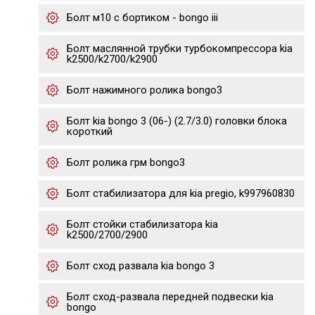
Болт м10 с бортиком - bongo iii
Болт маслянной трубки турбокомпрессора kia
k2500/k2700/k2900
Болт нажимного ролика bongo3
Болт kia bongo 3 (06-) (2.7/3.0) головки блока
короткий
Болт ролика грм bongo3
Болт стабилизатора для kia pregio, k997960830
Болт стойки стабилизатора kia
k2500/2700/2900
Болт сход развала kia bongo 3
Болт сход-развала передней подвески kia
bongo