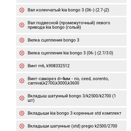
Вал коленчатый kia bongo 3 (06-) (2.7-j2)
Вал подвесной (промежуточный) левого
привода kia bongo (голый)
Вилка сцепления bongo 3
Вилка сцепления kia bongo 3 (06-) (2.7/3.0)
Винт m6, k908332512
Винт-саморез d=4мм - rio, ceed, sorento,
carnival,k2700,k3000,k3600
Вкладыш шатунный bongo 3/k2500/k2700 (1
шт)
Вкладыши kia bongo 3 коренные std комплект
Вкладыши шатунные (std) pregio k2500/2700