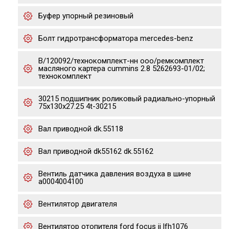
Буфер упорный резиновый
Бoлт гидpотрансфоpматора mеrcеdеs-bеnz
В/120092/технокомплект-нн ооо/ремкомплект
масляного картера сummins 2.8 5262693-01/02;
технокомплект
30215 подшипник роликовый радиально-упорный
75x130x27.25 4t-30215
Вал приводной dk.55118
Вал приводной dk55162 dk.55162
Вентиль датчика давления воздуха в шине
a0004004100
Вентилятор двигателя
Вентилятор отопителя ford focus ii lfh1076