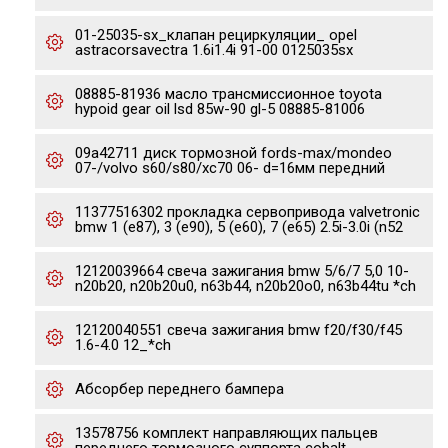
01-25035-sx_клапан рециркуляции_ opel
astracorsavectra 1.6i1.4i 91-00 0125035sx
08885-81936 масло тpансмиссионное toyota
hypoid gear oil lsd 85w-90 gl-5 08885-81006
09a42711 диск тормозной fords-max/mondeo
07-/volvo s60/s80/xc70 06- d=16мм передний
11377516302 прокладка сервопривода valvetronic
bmw 1 (e87), 3 (e90), 5 (e60), 7 (e65) 2.5i-3.0i (n52
12120039664 свеча зажигания bmw 5/6/7 5,0 10-
n20b20, n20b20u0, n63b44, n20b20o0, n63b44tu *ch
12120040551 свеча зажигания bmw f20/f30/f45
1.6-4.0 12_*ch
Абсорбер переднего бампера
13578756 комплект направляющих пальцев