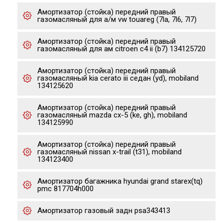
Амортизатор (стойка) передний правый
газомасляный для а/м vw touareg (7la, 7l6, 7l7)
Амортизатор (стойка) передний правый
газомасляный для ам citroen c4 ii (b7) 134125720
Амортизатор (стойка) передний правый
газомасляный kia cerato iii седан (yd), mobiland
134125620
Амортизатор (стойка) передний правый
газомасляный mazda cx-5 (ke, gh), mobiland
134125990
Амортизатор (стойка) передний правый
газомасляный nissan x-trail (t31), mobiland
134123400
Амортизатор багажника hyundai grand starex(tq)
pmc 817704h000
Амортизатор газовый задн psa343413