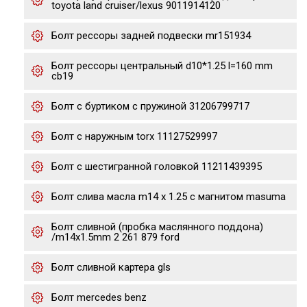
toyota land cruiser/lexus 9011914120
Болт рессоры задней подвески mr151934
Болт рессоры центральный d10*1.25 l=160 mm
cb19
Болт с буртиком с пружиной 31206799717
Болт с наружным torx 11127529997
Болт с шестигранной головкой 11211439395
Болт слива масла m14 x 1.25 с магнитом masuma
Болт сливной (пробка маслянного поддона)
/m14x1.5mm 2 261 879 ford
Болт сливной картера gls
Болт mercedes benz