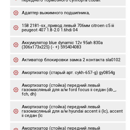
переднего тормозного суппорта cobalt
Адаптер выжимного подшипника,
158 2181-sx_привод левый 706мм citroen c5 iii
peugeot 407 1.8-2.0 1.6hdi 04
Аккумулятор blue dynamic 12v 95ah 830а
(306x173x225) (- +) 595404083
Активатор блокировки замка 2 контакта sla0102
Амортизатор (старый арт. cykh-657-g) gy0854g
Амортизатор (стойка) передний левый
газомасляный для а/м ford focus ii седан (db_,
fch, dh)
Амортизатор (стойка) передний левый
газомасляный для а/м hyundai accent ii (lc), accent
ii седан (lc
Амортизатор (стойка) передний левый