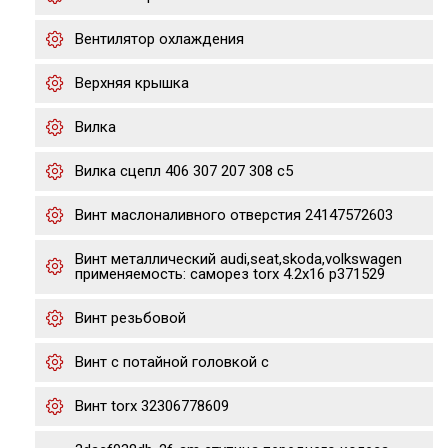
Вентилятор охлаждения
Верхняя крышка
Вилка
Вилка сцепл 406 307 207 308 c5
Винт маслоналивного отверстия 24147572603
Винт металлический audi,seat,skoda,volkswagen
применяемость: саморез torx 4.2х16 p371529
Винт резьбовой
Винт с потайной головкой с
Винт torx 32306778609