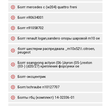
Болт mercedes c (w204) quattro freni
Болт n90634001
Болт n91058702
Болт renault logan,sandero опоры шаровой m10 oe
болт шестерни распредвала _m10x52\\ citroen,
peugeot
Болт ssangyong actyon (06-),kyron (05-),rexton
(03-) (d20/27) крепления форсунки oe
Болт-эксцентрик
Болт/schraube n10127707
Болты гбц (комплект) 14-32336-01