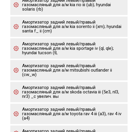
Амортизатор задний левый/правый
газомасляный для а/м kia rio iii (ub); hyundai
solaris (rb)
Амортизатор задний левый/правый
газомасляный для а/м kia sorento ii (xm); hyundai
santa f_ ii (cm)
Амортизатор задний левый/правый
газомасляный для а/м kia sportage iv (ql, qle);
hyundai tucson (tl,
Амортизатор задний левый/правый
газомасляный для а/м mitsubishi outlander ii
(cw_w)
Амортизатор задний левый/правый
газомасляный для а/м skoda octavia iii (5e3, nl3,
nr3) _с увелич. вы
Амортизатор задний левый/правый
газомасляный для а/м toyota rav 4 iii (a3), rav 4 iv
(a4)
Амортизатор задний левый/правый