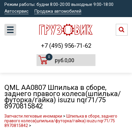
Режим работы: будни 8:00-20:00 выходные 9:00-18:00
Автосервис
Продажа автомобилей
+7 (495) 956-71-62
0
руб.0,00
QML AA0807 Шпилька в сборе,
заднего правого колеса(шпилька/
футорка/гайка) isuzu nqr71/75
8970815842
Запчасти легковые иномарки
>
Шпилька в сборе, заднего
правого колеса(шпилька/футорка/гайка) isuzu nqr71/75
8970815842
>