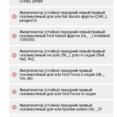
(230p), jumpe
Амортизатор (стойка) передний левый/правый
газомасляный для а/м fiat ducato фургон (244_),
peugeot b
Амортизатор (стойка) передний левый/правый
газомасляный ford transit фургон (fa_ _) mobiland
1341055
Амортизатор (стойка) передний левый/правый
газомасляный vw polo (9n_), polo iv седан (9a4,
9a2, 9n2,
Амортизатор (стойка) передний правый
газомасляный для а/м ford focus ii седан (db_,
fch, dh)
Амортизатор (стойка) передний правый
газомасляный для а/м ford focus iii седан
Амортизатор (стойка) передний правый
газомасляный для а/м hyundai solaris (rb) _31