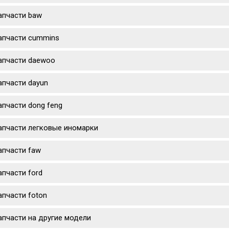
апчасти baw
апчасти cummins
апчасти daewoo
апчасти dayun
апчасти dong feng
апчасти легковые иномарки
апчасти faw
апчасти ford
апчасти foton
апчасти на другие модели