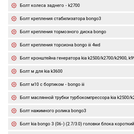
Болт колеса заднего - k2700
Болт крепления стабилизатора bongo3
Болт крепления тормозного диска bongo
Болт крепления торсиона bongo iii 4wd
Болт кронштейна генератора kia k2500/k2700/k2900, k
Болт м для kia k3600
Болт м10 с бортиком - bongo iii
Болт маслянной трубки турбокомпрессора kia k2500/k
Болт нажимного ролика bongo3
Болт kia bongo 3 (06-) (2.7/3.0) головки блока коротки