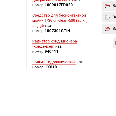
номер
1009017FD020
З
Средство для бесконтактной
З
мойки 1/36 uniclean-500 (20 кг)
acg gtin
кат.
З
номер
1007301GTIN
Радиатор кондиционера
(конденсер)
кат.
номер
940411
Фильтр гидравлический
кат.
номер
HX81D