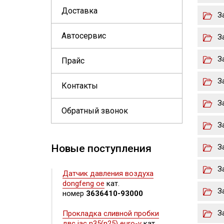
Доставка
З
Автосервис
З
З
Прайс
З
Контакты
З
Обратный звонок
З
Новые поступления
З
З
Датчик давления воздуха
dongfeng oe
кат.
З
номер
3636410-93000
З
Прокладка сливной пробки
двс jac n35(n25) euro-v
кат.