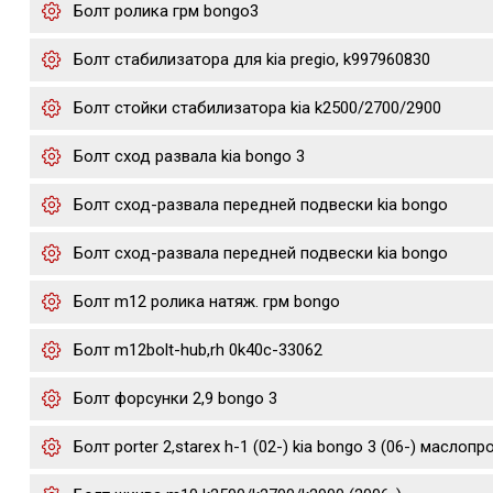
Болт ролика грм bongo3
Болт стабилизатора для kia pregio, k997960830
Болт стойки стабилизатора kia k2500/2700/2900
Болт сход развала kia bongo 3
Болт сход-развала передней подвески kia bongo
Болт сход-развала передней подвески kia bongo
Болт m12 ролика натяж. грм bongo
Болт m12bolt-hub,rh 0k40c-33062
Болт форсунки 2,9 bongo 3
Болт porter 2,starex h-1 (02-) kia bongo 3 (06-) маслоп