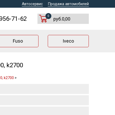
Автосервис
Продажа автомобилей
0
 956-71-62
руб.0,00
Fuso
Iveco
0, k2700
0, k2700
>