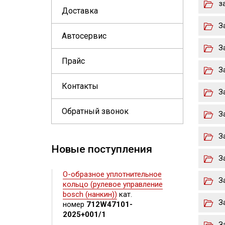
з
Доставка
З
Автосервис
З
Прайс
З
Контакты
З
Обратный звонок
З
З
Новые поступления
З
О-образное уплотнительное
З
кольцо (рулевое управление
bosch (нанкин))
кат.
З
номер
712W47101-
2025+001/1
З