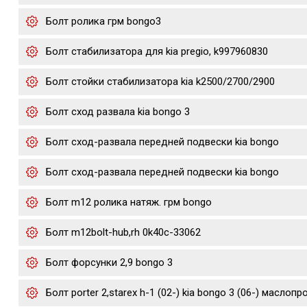
Болт ролика грм bongo3
Болт стабилизатора для kia pregio, k997960830
Болт стойки стабилизатора kia k2500/2700/2900
Болт сход развала kia bongo 3
Болт сход-развала передней подвески kia bongo
Болт сход-развала передней подвески kia bongo
Болт m12 ролика натяж. грм bongo
Болт m12bolt-hub,rh 0k40c-33062
Болт форсунки 2,9 bongo 3
Болт porter 2,starex h-1 (02-) kia bongo 3 (06-) маслоп