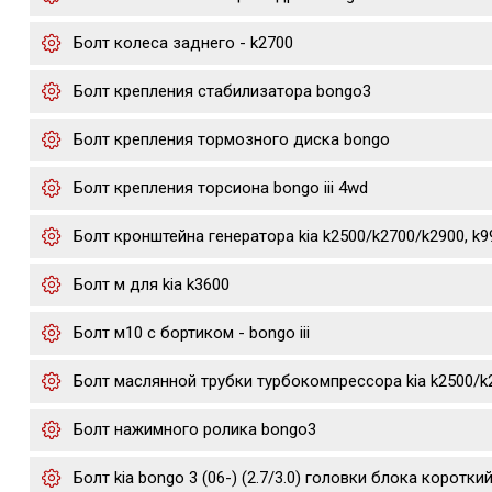
Болт колеса заднего - k2700
Болт крепления стабилизатора bongo3
Болт крепления тормозного диска bongo
Болт крепления торсиона bongo iii 4wd
Болт кронштейна генератора kia k2500/k2700/k2900, k
Болт м для kia k3600
Болт м10 с бортиком - bongo iii
Болт маслянной трубки турбокомпрессора kia k2500/k
Болт нажимного ролика bongo3
Болт kia bongo 3 (06-) (2.7/3.0) головки блока коротки