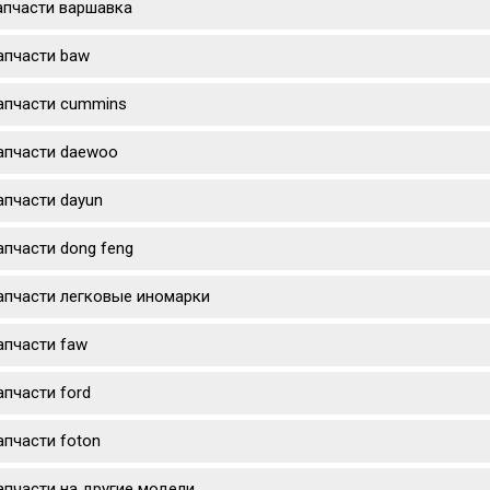
апчасти варшавка
апчасти baw
апчасти cummins
апчасти daewoo
апчасти dayun
апчасти dong feng
апчасти легковые иномарки
апчасти faw
апчасти ford
апчасти foton
апчасти на другие модели