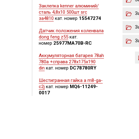
Заклепка kenner алюминий/
сталь 4,8х10 500шт src
З
за4810
кат. номер
15547274
З
Датчик положения коленвала
dong feng z55
кат.
З
номер
25977MA70B-RC
Аккумуляторная батарея 78ah
780a +справа 278x175x190
din
кат. номер
DC78780RY
Шестигранная гайка а m8-ga-
c2j
кат. номер
MQ6-11249-
0017