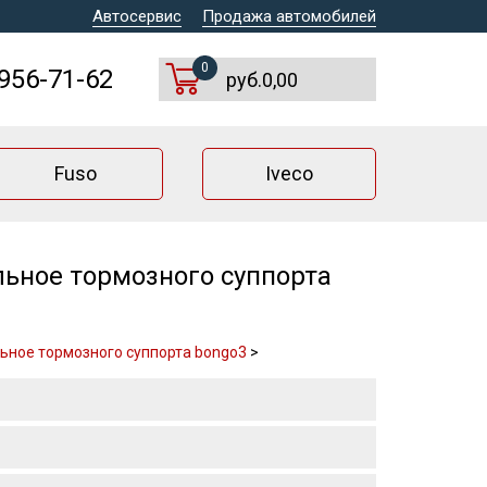
Автосервис
Продажа автомобилей
0
 956-71-62
руб.0,00
Fuso
Iveco
ьное тормозного суппорта
ьное тормозного суппорта bongo3
>