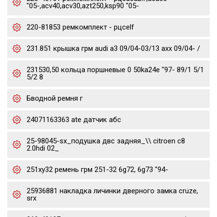
"05-,acv40,acv30,azt250,ksp90 "05-
220-81853 ремкомплект - рцсelf
231.851 крышка грм audi a3 09/04-03/13 axx 09/04- /
231530,50 кольца поршневые 0 50ka24e "97- 89/1 5/1
5/2 8
Бводной ремня г
24071163363 ate датчик абс
25-98045-sx_подушка двс задняя_\\ citroen c8
2.0hdi 02_
251xy32 ремень грм 251-32 6g72, 6g73 "94-
25936881 накладка личинки дверного замка cruze,
srx