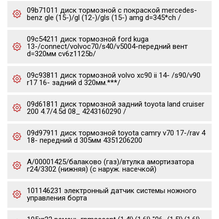
09b71011 диск тормозной с покраской mercedes-
benz gle (15-)/gl (12-)/gls (15-) amg d=345*ch /
09c54211 диск тормозной ford kuga
13-/connect/volvoc70/s40/v5004-передний вент
d=320мм cv6z1125b/
09c93811 диск тормозной volvo xc90 ii 14- /s90/v90
r17 16- задний d 320мм.***/
09d61811 диск тормозной задний toyota land cruiser
200 4.7/4.5d 08_ 4243160290 /
09d97911 диск тормозной toyota camry v70 17-/rav 4
18- передний d 305мм 4351206200
А/00001425/балаково (газ)/втулка амортизатора
г24/3302 (нижняя) (с наруж. насечкой)
101146231 электронный датчик системы ножного
управления борта