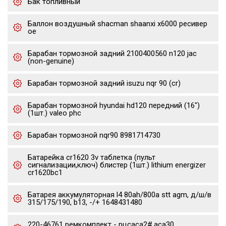
Бак топливный
Баллон воздушный shacman shaanxi x6000 ресивер
oe
Барабан тормозной задний 2100400560 n120 jac
(non-genuine)
Барабан тормозной задний isuzu nqr 90 (cr)
Барабан тормозной hyundai hd120 передний (16")
(1шт.) valeo phc
Барабан тормозной nqr90 8981714730
Батарейка cr1620 3v таблетка (пульт
сигнализации,ключ) блистер (1шт.) lithium energizer
cr1620bc1
Батарея аккумуляторная l4 80ah/800a stt agm, д/ш/в
315/175/190, b13, -/+ 1648431480
220-46761 ремкомплект - рцсaca2#,aca30