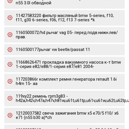
n55 3.0l обводной
11427583220 фильтр масляный bmw 5-series, f10,
f11, g30 6-series, f06, f12, f13 7-series *k
1160500072/hd рычаг vag 05- перед.подв.нижн.лев/
прав.
1160500177рычаг vw beetle/passat 11
11668626471 прокладка вакуумного насоса к-т bmw
1-серия e82/e88/1-серия e87/e81 2004-
117203866r комплект ремня генератора renault 1.6i
h4m 15- aa
119xy22 ремень грm3g83 -
h42a,h42v,h47a,h47v,h81w,u61t,u61tp,u61v,u61w,u62t,u62tp,
12120037582 свеча зажигания bmw x5 e70/5 f10/ x6
e71 (n55 b30 a)*ch