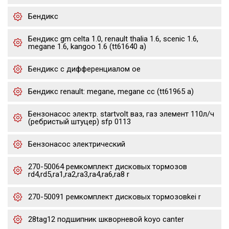
Бендикс
Бендикс gm celta 1.0, renault thalia 1.6, scenic 1.6,
megane 1.6, kangoo 1.6 (tt61640 a)
Бендикс с дифференциалом oe
Бендикс renault: megane, megane cc (tt61965 a)
Бензонасос электр. startvolt ваз, газ элемент 110л/ч
(ребристый штуцер) sfp 0113
Бензонасос электрический
270-50064 ремкомплект дисковых тормозов
rd4,rd5,ra1,ra2,ra3,ra4,ra6,ra8 r
270-50091 ремкомплект дисковых тормозовkei r
28tag12 подшипник шкворневой koyo canter