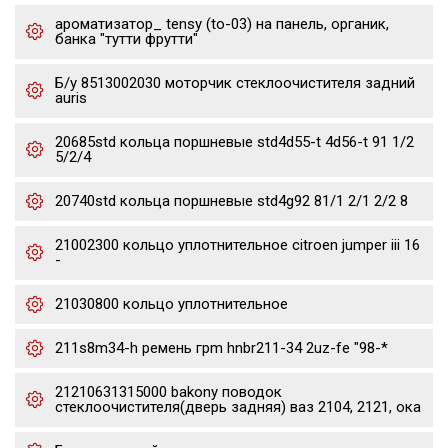
ароматизатор_ tensy (to-03) на панель, органик,
банка "тутти фрутти"
Б/у 8513002030 моторчик стеклоочистителя задний
auris
20685std кольца поршневые std4d55-t 4d56-t 91 1/2
5/2/4
20740std кольца поршневые std4g92 81/1 2/1 2/2 8
21002300 кольцо уплотнительное citroen jumper iii 16
-
21030800 кольцо уплотнительное
211s8m34-h ремень грm hnbr211-34 2uz-fe "98-*
21210631315000 bakony поводок
стеклоочистителя(дверь задняя) ваз 2104, 2121, ока