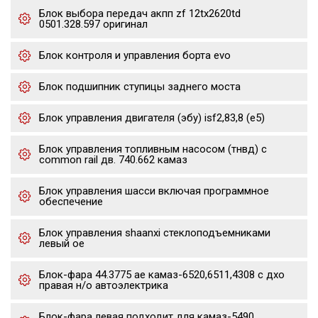
Блок выбора передач акпп zf 12tx2620td
0501.328.597 оригинал
Блок контроля и управления борта evo
Блок подшипник ступицы заднего моста
Блок управления двигателя (эбу) isf2,83,8 (е5)
Блок управления топливным насосом (тнвд) с
common rail дв. 740.662 камаз
Блок управления шасси включая программное
обеспечение
Блок управления shaanxi стеклоподъемниками
левый oe
Блок-фара 44.3775 ae камаз-6520,6511,4308 с дхо
правая н/о автоэлектрика
Блок-фара левая подходит для камаз-5490