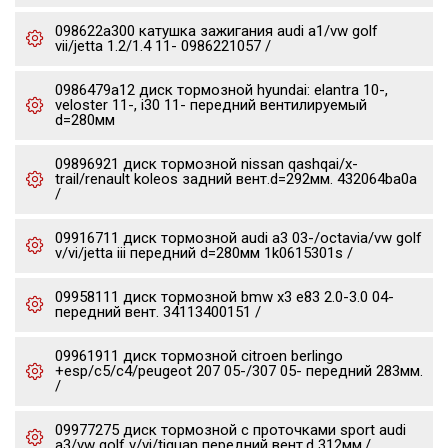
098622a300 катушка зажигания audi a1/vw golf
vii/jetta 1.2/1.4 11- 0986221057 /
0986479a12 диск тормозной hyundai: elantra 10-,
veloster 11-, i30 11- передний вентилируемый
d=280мм
09896921 диск тормозной nissan qashqai/x-
trail/renault koleos задний вент.d=292мм. 432064ba0a
/
09916711 диск тормозной audi a3 03-/octavia/vw golf
v/vi/jetta iii передний d=280мм 1k0615301s /
09958111 диск тормозной bmw x3 e83 2.0-3.0 04-
передний вент. 34113400151 /
09961911 диск тормозной citroen berlingo
+esp/c5/c4/peugeot 207 05-/307 05- передний 283мм.
/
09977275 диск тормозной c проточками sport audi
a3/vw golf v/vi/tiguan передний вент.d 312мм./