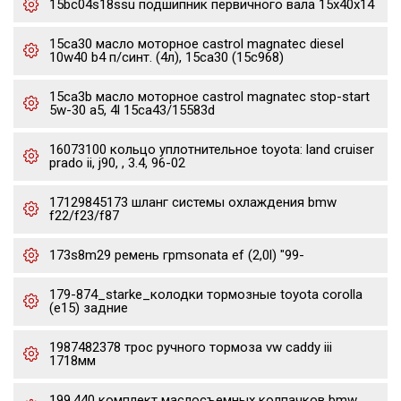
15bc04s18ssu подшипник первичного вала 15x40x14
15ca30 масло моторное castrol magnatec diesel
10w40 b4 п/синт. (4л), 15ca30 (15c968)
15ca3b масло моторное castrol magnatec stop-start
5w-30 a5, 4l 15ca43/15583d
16073100 кольцо уплотнительное toyota: land cruiser
prado ii, j90, , 3.4, 96-02
17129845173 шланг системы охлаждения bmw
f22/f23/f87
173s8m29 ремень грmsonata ef (2,0l) "99-
179-874_starke_колодки тормозные toyota corolla
(e15) задние
1987482378 трос ручного тормоза vw caddy iii
1718мм
199.440 комплект маслосъемных колпачков bmw