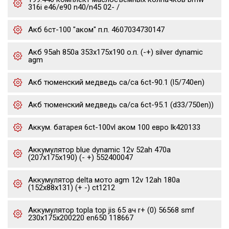
316i e46/e90 n40/n45 02- /
Акб 6ст-100 "аком" п.п. 4607034730147
Акб 95ah 850a 353x175x190 о.п. (-+) silver dynamic
agm
Акб тюменский медведь ca/ca 6ct-90.1 (l5/740en)
Акб тюменский медведь ca/ca 6ct-95.1 (d33/750en))
Аккум. батарея 6ct-100vl аком 100 евро lk420133
Аккумулятор blue dynamic 12v 52ah 470a
(207x175x190) (- +) 552400047
Аккумулятор delta мото agm 12v 12ah 180a
(152x88x131) (+ -) ct1212
Аккумулятор topla top jis 65 ач r+ (0) 56568 smf
230x175x200220 en650 118667