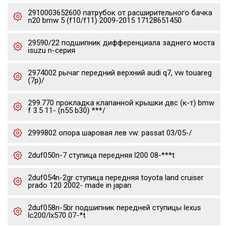
2910003652600 патрубок от расширительного бачка
n20 bmw 5 (f10/f11) 2009-2015 17128651450
29590/22 подшипник дифференциала заднего моста
isuzu n-серия
2974002 рычаг передний верхний audi q7, vw touareg
(7p)/
299.770 прокладка клапанной крышки двс (к-т) bmw
f 3.5 11- (n55 b30) ***/
2999802 опора шаровая лев vw: passat 03/05-/
2duf050n-7 ступица передняя l200 08-***t
2duf054n-2gr ступица передняя toyota land cruiser
prado 120 2002- made in japan
2duf058n-5br подшипник передней ступицы lexus
lc200/lx570 07-*t