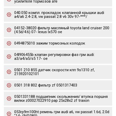
усилителя тормозов ате
040.050 компл. прокладок клапанной крышки audi
a4/a6 2.4-2.8, vw passat 2.8 v6 30v 97-***/
04152-38020 фильтр масляный toyota land cruiser 200
(4.5d/4.6) 07- lexus lx570 oe
0494875010 зажим тормозных колодок
04l906455b клапан регулировки фаз грм audi:
a3/a4/a5/s5 17- oe
0501 210 855 датчик скорости кпп 9s1310 zf,
215920102101
0501 318 802 фильтр zf 0501317403
0501331188 подшипник скольжения/ втулка поршня
вилки z00027022910 pap 25x28x2 zf traxon
053rp9m100ht ремень грм audi a6, vw passat 1.6d, 2.0d
"14- (941085)