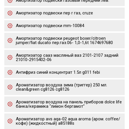
Амортизатор подвески газовый передний лев.
Амортизатор подвески пер r газ, cruze
Амортизатор подвески mm-10084
Амортизатор подвески peugeot boxer/citroen
jumper/fiat ducato пер.газ.06- 1,0-1,6t 1674697680
Амортизатор сааз масляный ваз 2101-2107 задний
21010-2915402-06
Антифриз синий концентрат 1.5л g011 febi
Ароматизатор воздуха зима (триггер) 250 мл.
clean&green cg8126 cg8126
Ароматизатор воздуха на панель приборов dolce life
банка/керамика "лимон бергамот"
Ароматизатор avs aqa-02 aqua aroma (аром. coffee/
кофе) (жидкостный) a85188s