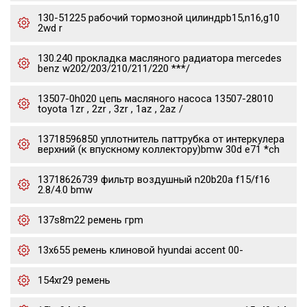
130-51225 рабочий тормозной цилиндрb15,n16,g10
2wd r
130.240 прокладка масляного радиатора mercedes
benz w202/203/210/211/220 ***/
13507-0h020 цепь масляного насоса 13507-28010
toyota 1zr , 2zr , 3zr , 1az , 2az /
13718596850 уплотнитель паттрубка от интеркулера
верхний (к впускному коллектору)bmw 30d e71 *ch
13718626739 фильтр воздушный n20b20a f15/f16
2.8/4.0 bmw
137s8m22 ремень грm
13x655 ремень клиновой hyundai accent 00-
154xr29 ремень