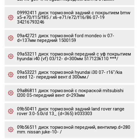
09992411 диск тормозной задний с покрытием bmw
x5-e70/f15/f85 / x6-e71/e72/f16/86 07-19
34216793246
09a42721 диск тормозной ford mondeo iv 07-
d=137мм передний 1500159
09a53211 диск тормозной передний с уф покрытием
hyundai i40 (vf) 03/12- d=300мм 517123k110 ***/
09a53221 диск тормозной hyundai i30 07- r16"/kia
ceed 12- передний вент.d 300мм./
09a86811 диск тормозной с покраской mitsubishi
l200 05-передний вент d=293мм
09b50411 диск тормозной задний land rover range
rover 3.0-5.0i/d 13_ (d=365) lr033303
09b56511 диск тормозной передний, вентилир.d=280
mm. nissan juke-10- /