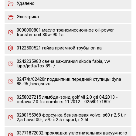
Удалено
Электрика
0000000801 масло трансмиссионное oil-power
transfer unit 80w-90 1л
0122500521 гайка приёмной трубы on aa
0242235983 свеча зажигания skoda fabia, vw
lupo/jetta/fox 89- /
02474r/02420r подшипник передней ступицы dyna
88-96 ,hino,isuzu
0258027215 лямбда-зонд golf vii 2.0 gti 04.2013 -
octavia 2.0 fsi combi rs 11.2012 - 0258017180/
0280155968 форсунка бензиновая volvo: s60 r 2,5 t, r
2,5 t awd 00-, v70 ii 2.5 r sport, r 2.5t
03771872032 прокладка уплотнительная вакуумного