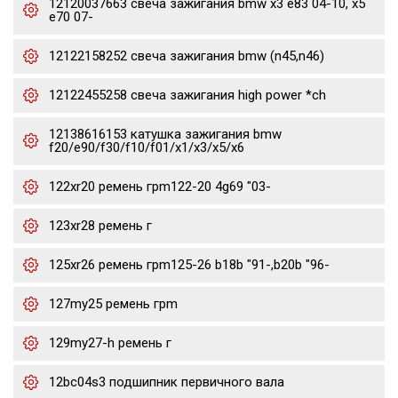
12120037663 свеча зажигания bmw x3 e83 04-10, x5
e70 07-
12122158252 свеча зажигания bmw (n45,n46)
12122455258 свеча зажигания high power *ch
12138616153 катушка зажигания bmw
f20/e90/f30/f10/f01/x1/x3/x5/x6
122xr20 ремень грm122-20 4g69 "03-
123xr28 ремень г
125xr26 ремень грm125-26 b18b "91-,b20b "96-
127my25 ремень грm
129my27-h ремень г
12bc04s3 подшипник первичного вала