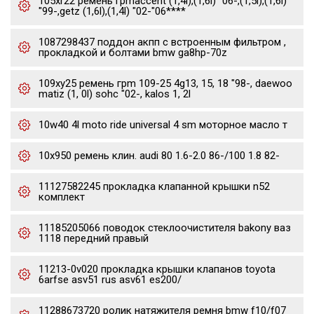
105xr22 ремень грmaccent (1,4l),(1,6l) "06-,(1,5l),(1,6l)
"99-,getz (1,6l),(1,4l) "02-"06****
1087298437 поддон акпп с встроенным фильтром ,
прокладкой и болтами bmw ga8hp-70z
109xy25 ремень грm 109-25 4g13, 15, 18 "98-, daewoo
matiz (1, 0l) sohc "02-, kalos 1, 2l
10w40 4l moto ride universal 4 sm моторное масло т
10x950 ремень клин. audi 80 1.6-2.0 86-/100 1.8 82-
11127582245 прокладка клапанной крышки n52
комплект
11185205066 поводок стеклоочистителя bakony ваз
1118 передний правый
11213-0v020 прокладка крышки клапанов toyota
6arfse asv51 rus asv61 es200/
11288673720 ролик натяжителя ремня bmw f10/f07