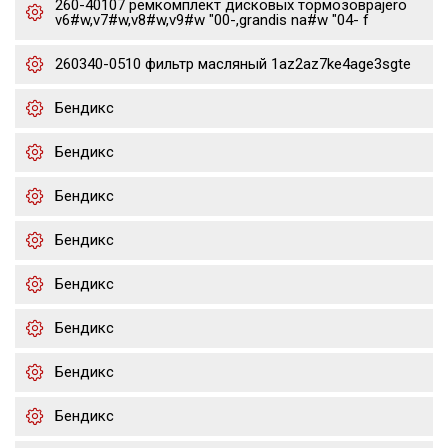
260-40107 ремкомплект дисковых тормозовpajero
v6#w,v7#w,v8#w,v9#w "00-,grandis na#w "04- f
260340-0510 фильтр масляный 1az2az7ke4age3sgte
Бендикс
Бендикс
Бендикс
Бендикс
Бендикс
Бендикс
Бендикс
Бендикс