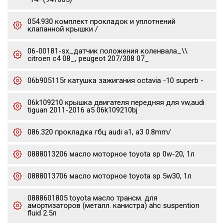
054.930 комплект прокладок и уплотнений
клапанной крышки /
06-00181-sx_датчик положения коленвала_\\
citroen c4 08_, peugeot 207/308 07_
06b905115r катушка зажигания octavia -10 superb -
06k109210 крышка двигателя передняя для vw,audi
tiguan 2011-2016 a5 06k109210bj
086.320 прокладка гбц audi a1, a3 0.8mm/
0888013206 масло моторное toyota sp 0w-20, 1л
0888013706 масло моторное toyota sp 5w30, 1л
0888601805 toyota масло трансм. для
амортизаторов (металл. канистра) ahc suspention
fluid 2.5л