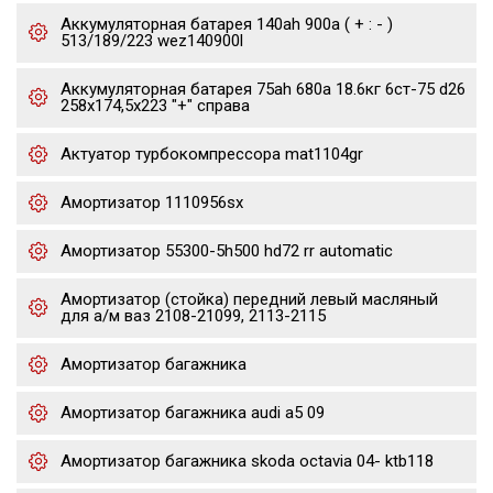
Аккумуляторная батарея 140ah 900a ( + : - )
513/189/223 wez140900l
Аккумуляторная батарея 75ah 680a 18.6кг 6ст-75 d26
258x174,5x223 "+" справа
Актуатор турбокомпрессора mat1104gr
Амортизатор 1110956sx
Амортизатор 55300-5h500 hd72 rr automatic
Амортизатор (стойка) передний левый масляный
для а/м ваз 2108-21099, 2113-2115
Амортизатор багажника
Амортизатор багажника audi a5 09
Амортизатор багажника skoda octavia 04- ktb118