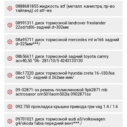
0888681855 жидкость atf (металл. канистра, пр-во
тайланд) ot atf-ws
08991311 диск тормозной landrover freelander
22sd/td06-задний d=302мм
08a95711 диск тормозной mercedes ml w166 задний
d=325мм***/
08b56611 диск тормозной задний toyota camry
acv40,50 "06- 281/10/5 4243133130
08c17220 диск тормозной hyundai creta 16-/i30/kia
ceed 12- задний d 262мм иии/
09-02871-sx ремень поликлиновой 9pk2871 mb
actrosaxor om501laom502la 0902871sx
092.750 прокладка крышки привода грм vag 1.4 / 1.6
09701021 диск тормозной audi a3/volkswagen
g4/skoda fabia передний вент***./