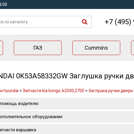
8:00
+7 (495)
ГАЗ
Cummins
DAI 0K53A58332GW Заглушка ручки две
и hyundai
>
Запчасти kia bongo, k2500,2700
>
Заглушка ручки двери b
 помощь водителю
ополнительное оборудование
апчасти варшавка