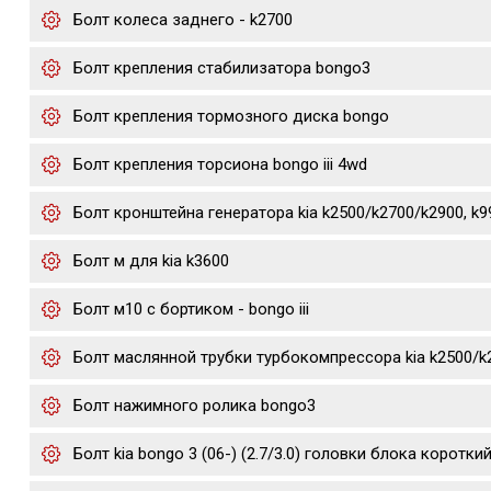
Болт колеса заднего - k2700
Болт крепления стабилизатора bongo3
Болт крепления тормозного диска bongo
Болт крепления торсиона bongo iii 4wd
Болт кронштейна генератора kia k2500/k2700/k2900, k
Болт м для kia k3600
Болт м10 с бортиком - bongo iii
Болт маслянной трубки турбокомпрессора kia k2500/k
Болт нажимного ролика bongo3
Болт kia bongo 3 (06-) (2.7/3.0) головки блока коротки