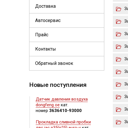
Доставка
З
Автосервис
З
З
Прайс
З
Контакты
З
Обратный звонок
З
Новые поступления
З
З
Датчик давления воздуха
dongfeng oe
кат.
З
номер
3636410-93000
З
Прокладка сливной пробки
двс jac n35(n25) euro-v
кат.