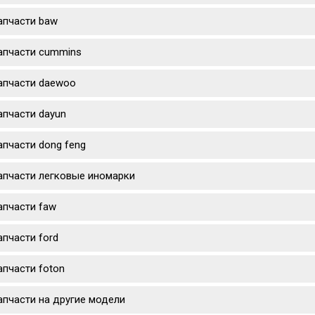
апчасти baw
апчасти cummins
апчасти daewoo
апчасти dayun
апчасти dong feng
апчасти легковые иномарки
апчасти faw
апчасти ford
апчасти foton
апчасти на другие модели