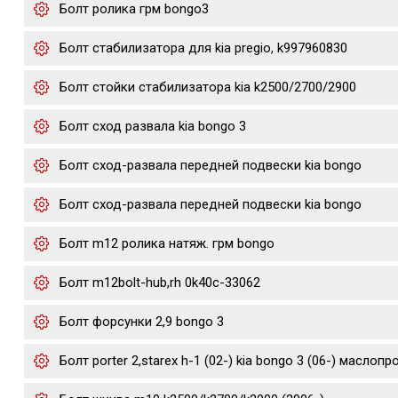
Болт ролика грм bongo3
Болт стабилизатора для kia pregio, k997960830
Болт стойки стабилизатора kia k2500/2700/2900
Болт сход развала kia bongo 3
Болт сход-развала передней подвески kia bongo
Болт сход-развала передней подвески kia bongo
Болт m12 ролика натяж. грм bongo
Болт m12bolt-hub,rh 0k40c-33062
Болт форсунки 2,9 bongo 3
Болт porter 2,starex h-1 (02-) kia bongo 3 (06-) маслоп