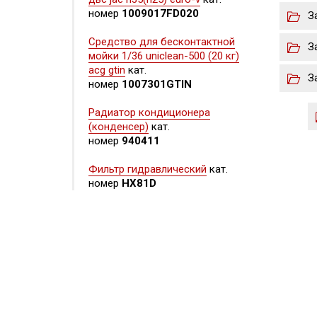
номер
1009017FD020
З
Средство для бесконтактной
З
мойки 1/36 uniclean-500 (20 кг)
acg gtin
кат.
З
номер
1007301GTIN
Радиатор кондиционера
(конденсер)
кат.
номер
940411
Фильтр гидравлический
кат.
номер
HX81D