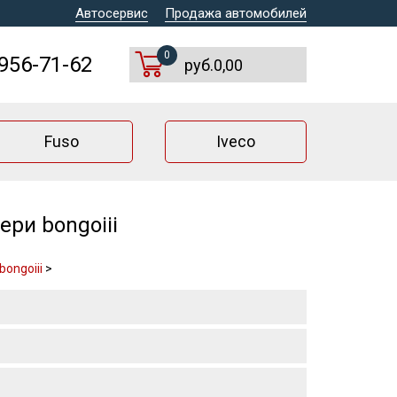
Автосервис
Продажа автомобилей
0
 956-71-62
руб.0,00
Fuso
Iveco
ри bongoiii
ongoiii
>