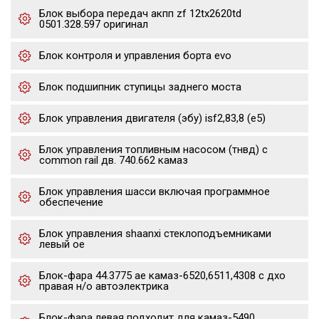
Блок выбора передач акпп zf 12tx2620td
0501.328.597 оригинал
Блок контроля и управления борта evo
Блок подшипник ступицы заднего моста
Блок управления двигателя (эбу) isf2,83,8 (е5)
Блок управления топливным насосом (тнвд) с
common rail дв. 740.662 камаз
Блок управления шасси включая программное
обеспечение
Блок управления shaanxi стеклоподъемниками
левый oe
Блок-фара 44.3775 ae камаз-6520,6511,4308 с дхо
правая н/о автоэлектрика
Блок-фара левая подходит для камаз-5490