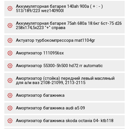
Аккумуляторная батарея 140ah 900a ( + : - )
513/189/223 wez140900l
Аккумуляторная батарея 75ah 680a 18.6кг 6ст-75 d26
258x174,5x223 "+" справа
Актуатор турбокомпрессора mat1104gr
Амортизатор 1110956sx
Амортизатор 55300-5h500 hd72 rr automatic
Амортизатор (стойка) передний левый масляный
для а/м ваз 2108-21099, 2113-2115
Амортизатор багажника
Амортизатор багажника audi a5 09
Амортизатор багажника skoda octavia 04- ktb118