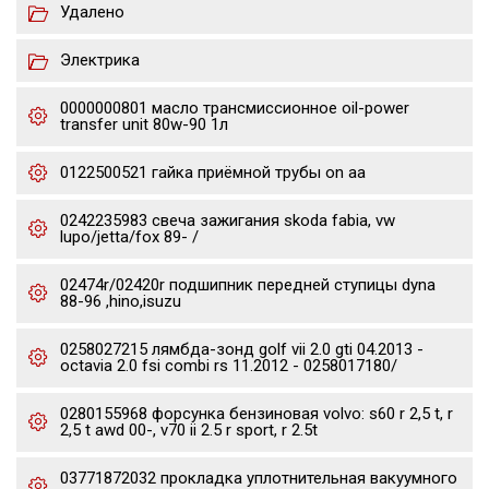
Удалено
Электрика
0000000801 масло трансмиссионное oil-power
transfer unit 80w-90 1л
0122500521 гайка приёмной трубы on aa
0242235983 свеча зажигания skoda fabia, vw
lupo/jetta/fox 89- /
02474r/02420r подшипник передней ступицы dyna
88-96 ,hino,isuzu
0258027215 лямбда-зонд golf vii 2.0 gti 04.2013 -
octavia 2.0 fsi combi rs 11.2012 - 0258017180/
0280155968 форсунка бензиновая volvo: s60 r 2,5 t, r
2,5 t awd 00-, v70 ii 2.5 r sport, r 2.5t
03771872032 прокладка уплотнительная вакуумного