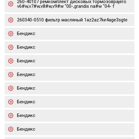
260-40107 ремкомплект дисковых тормозовpajero
v6#w,v7#w,v8#w,v9#w "00-,grandis na#w "04- f
260340-0510 фильтр масляный 1az2az7ke4age3sgte
Бендикс
Бендикс
Бендикс
Бендикс
Бендикс
Бендикс
Бендикс
Бендикс