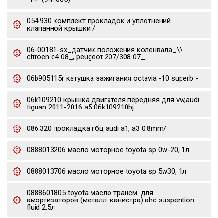
054.930 комплект прокладок и уплотнений
клапанной крышки /
06-00181-sx_датчик положения коленвала_\\
citroen c4 08_, peugeot 207/308 07_
06b905115r катушка зажигания octavia -10 superb -
06k109210 крышка двигателя передняя для vw,audi
tiguan 2011-2016 a5 06k109210bj
086.320 прокладка гбц audi a1, a3 0.8mm/
0888013206 масло моторное toyota sp 0w-20, 1л
0888013706 масло моторное toyota sp 5w30, 1л
0888601805 toyota масло трансм. для
амортизаторов (металл. канистра) ahc suspention
fluid 2.5л