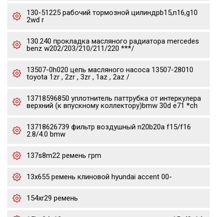
130-51225 рабочий тормозной цилиндрb15,n16,g10
2wd r
130.240 прокладка масляного радиатора mercedes
benz w202/203/210/211/220 ***/
13507-0h020 цепь масляного насоса 13507-28010
toyota 1zr , 2zr , 3zr , 1az , 2az /
13718596850 уплотнитель паттрубка от интеркулера
верхний (к впускному коллектору)bmw 30d e71 *ch
13718626739 фильтр воздушный n20b20a f15/f16
2.8/4.0 bmw
137s8m22 ремень грm
13x655 ремень клиновой hyundai accent 00-
154xr29 ремень