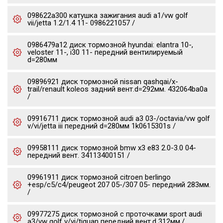
098622a300 катушка зажигания audi a1/vw golf
vii/jetta 1.2/1.4 11- 0986221057 /
0986479a12 диск тормозной hyundai: elantra 10-,
veloster 11-, i30 11- передний вентилируемый
d=280мм
09896921 диск тормозной nissan qashqai/x-
trail/renault koleos задний вент.d=292мм. 432064ba0a
/
09916711 диск тормозной audi a3 03-/octavia/vw golf
v/vi/jetta iii передний d=280мм 1k0615301s /
09958111 диск тормозной bmw x3 e83 2.0-3.0 04-
передний вент. 34113400151 /
09961911 диск тормозной citroen berlingo
+esp/c5/c4/peugeot 207 05-/307 05- передний 283мм.
/
09977275 диск тормозной c проточками sport audi
a3/vw golf v/vi/tiguan передний вент.d 312мм./