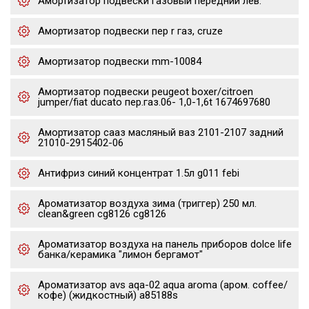
Амортизатор подвески газовый передний лев.
Амортизатор подвески пер r газ, cruze
Амортизатор подвески mm-10084
Амортизатор подвески peugeot boxer/citroen
jumper/fiat ducato пер.газ.06- 1,0-1,6t 1674697680
Амортизатор сааз масляный ваз 2101-2107 задний
21010-2915402-06
Антифриз синий концентрат 1.5л g011 febi
Ароматизатор воздуха зима (триггер) 250 мл.
clean&green cg8126 cg8126
Ароматизатор воздуха на панель приборов dolce life
банка/керамика "лимон бергамот"
Ароматизатор avs aqa-02 aqua aroma (аром. coffee/
кофе) (жидкостный) a85188s