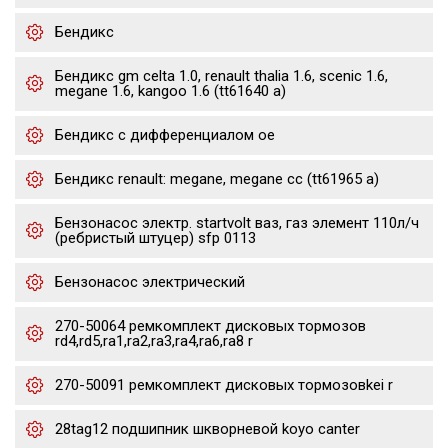
Бендикс
Бендикс gm celta 1.0, renault thalia 1.6, scenic 1.6,
megane 1.6, kangoo 1.6 (tt61640 a)
Бендикс с дифференциалом oe
Бендикс renault: megane, megane cc (tt61965 a)
Бензонасос электр. startvolt ваз, газ элемент 110л/ч
(ребристый штуцер) sfp 0113
Бензонасос электрический
270-50064 ремкомплект дисковых тормозов
rd4,rd5,ra1,ra2,ra3,ra4,ra6,ra8 r
270-50091 ремкомплект дисковых тормозовkei r
28tag12 подшипник шкворневой koyo canter