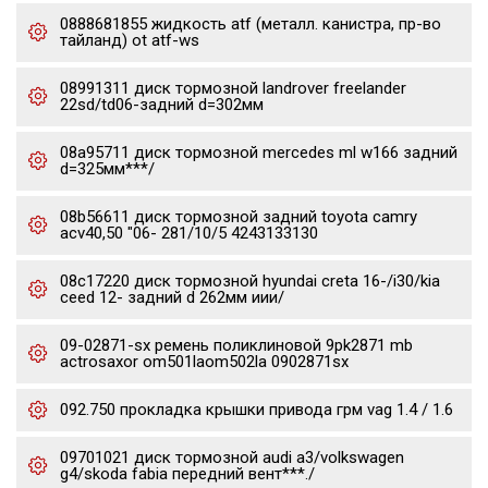
0888681855 жидкость atf (металл. канистра, пр-во
тайланд) ot atf-ws
08991311 диск тормозной landrover freelander
22sd/td06-задний d=302мм
08a95711 диск тормозной mercedes ml w166 задний
d=325мм***/
08b56611 диск тормозной задний toyota camry
acv40,50 "06- 281/10/5 4243133130
08c17220 диск тормозной hyundai creta 16-/i30/kia
ceed 12- задний d 262мм иии/
09-02871-sx ремень поликлиновой 9pk2871 mb
actrosaxor om501laom502la 0902871sx
092.750 прокладка крышки привода грм vag 1.4 / 1.6
09701021 диск тормозной audi a3/volkswagen
g4/skoda fabia передний вент***./