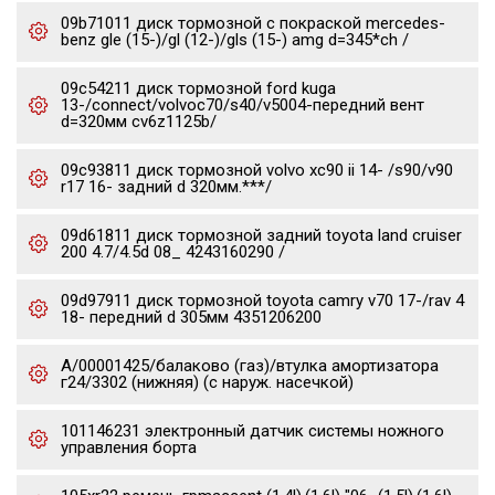
09b71011 диск тормозной с покраской mercedes-
benz gle (15-)/gl (12-)/gls (15-) amg d=345*ch /
09c54211 диск тормозной ford kuga
13-/connect/volvoc70/s40/v5004-передний вент
d=320мм cv6z1125b/
09c93811 диск тормозной volvo xc90 ii 14- /s90/v90
r17 16- задний d 320мм.***/
09d61811 диск тормозной задний toyota land cruiser
200 4.7/4.5d 08_ 4243160290 /
09d97911 диск тормозной toyota camry v70 17-/rav 4
18- передний d 305мм 4351206200
А/00001425/балаково (газ)/втулка амортизатора
г24/3302 (нижняя) (с наруж. насечкой)
101146231 электронный датчик системы ножного
управления борта