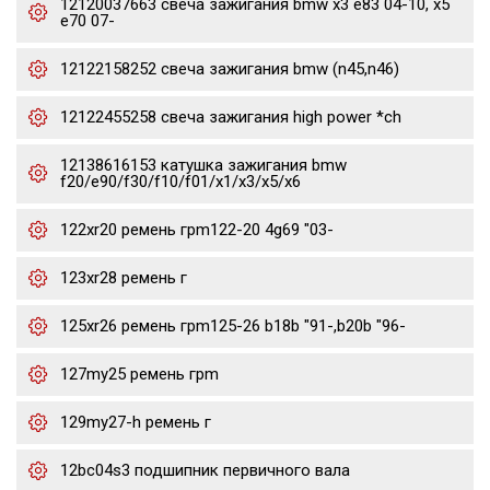
12120037663 свеча зажигания bmw x3 e83 04-10, x5
e70 07-
12122158252 свеча зажигания bmw (n45,n46)
12122455258 свеча зажигания high power *ch
12138616153 катушка зажигания bmw
f20/e90/f30/f10/f01/x1/x3/x5/x6
122xr20 ремень грm122-20 4g69 "03-
123xr28 ремень г
125xr26 ремень грm125-26 b18b "91-,b20b "96-
127my25 ремень грm
129my27-h ремень г
12bc04s3 подшипник первичного вала