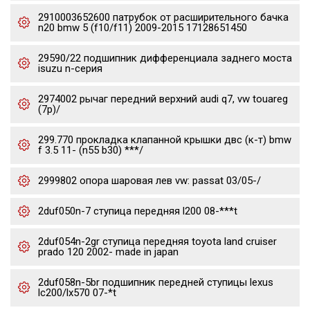
2910003652600 патрубок от расширительного бачка
n20 bmw 5 (f10/f11) 2009-2015 17128651450
29590/22 подшипник дифференциала заднего моста
isuzu n-серия
2974002 рычаг передний верхний audi q7, vw touareg
(7p)/
299.770 прокладка клапанной крышки двс (к-т) bmw
f 3.5 11- (n55 b30) ***/
2999802 опора шаровая лев vw: passat 03/05-/
2duf050n-7 ступица передняя l200 08-***t
2duf054n-2gr ступица передняя toyota land cruiser
prado 120 2002- made in japan
2duf058n-5br подшипник передней ступицы lexus
lc200/lx570 07-*t