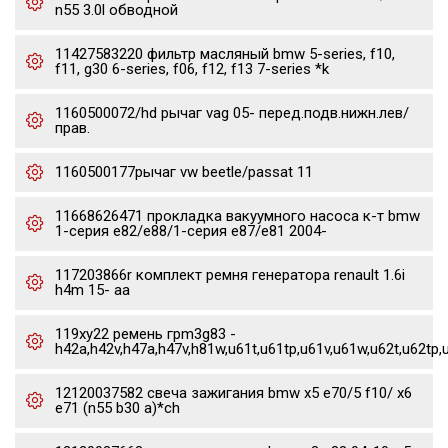
n55 3.0l обводной
11427583220 фильтр масляный bmw 5-series, f10,
f11, g30 6-series, f06, f12, f13 7-series *k
1160500072/hd рычаг vag 05- перед.подв.нижн.лев/
прав.
1160500177рычаг vw beetle/passat 11
11668626471 прокладка вакуумного насоса к-т bmw
1-серия e82/e88/1-серия e87/e81 2004-
117203866r комплект ремня генератора renault 1.6i
h4m 15- aa
119xy22 ремень грm3g83 -
h42a,h42v,h47a,h47v,h81w,u61t,u61tp,u61v,u61w,u62t,u62tp,
12120037582 свеча зажигания bmw x5 e70/5 f10/ x6
e71 (n55 b30 a)*ch