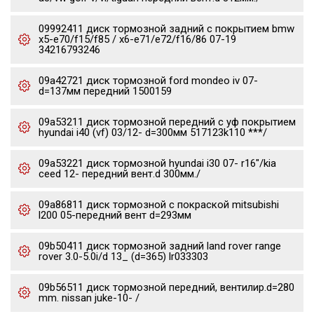
09992411 диск тормозной задний с покрытием bmw
x5-e70/f15/f85 / x6-e71/e72/f16/86 07-19
34216793246
09a42721 диск тормозной ford mondeo iv 07-
d=137мм передний 1500159
09a53211 диск тормозной передний с уф покрытием
hyundai i40 (vf) 03/12- d=300мм 517123k110 ***/
09a53221 диск тормозной hyundai i30 07- r16"/kia
ceed 12- передний вент.d 300мм./
09a86811 диск тормозной с покраской mitsubishi
l200 05-передний вент d=293мм
09b50411 диск тормозной задний land rover range
rover 3.0-5.0i/d 13_ (d=365) lr033303
09b56511 диск тормозной передний, вентилир.d=280
mm. nissan juke-10- /