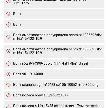
73213775
Болт
Болт
Болт амортизатора полуприцепа schmitz 1086695skv
m16x1,5х122-10.9
Болт амортизатора полуприцепа schmitz 1086695skv
m16x1,5х122-10.9
Болт гбц 8-94399-555-0 4hk1 4hf1 4hg1 diesel
Болт 90119-14080
Болт клапана egr m10*28 sz105-10052 hino 300 orig
Болт колеса bmw e65/e66/x3 01-
Болт колеса м14х1.5х45 сфера ключ 17мм mercedes