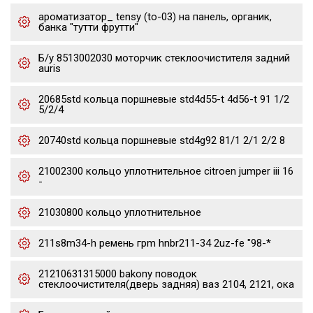
ароматизатор_ tensy (to-03) на панель, органик,
банка "тутти фрутти"
Б/у 8513002030 моторчик стеклоочистителя задний
auris
20685std кольца поршневые std4d55-t 4d56-t 91 1/2
5/2/4
20740std кольца поршневые std4g92 81/1 2/1 2/2 8
21002300 кольцо уплотнительное citroen jumper iii 16
-
21030800 кольцо уплотнительное
211s8m34-h ремень грm hnbr211-34 2uz-fe "98-*
21210631315000 bakony поводок
стеклоочистителя(дверь задняя) ваз 2104, 2121, ока