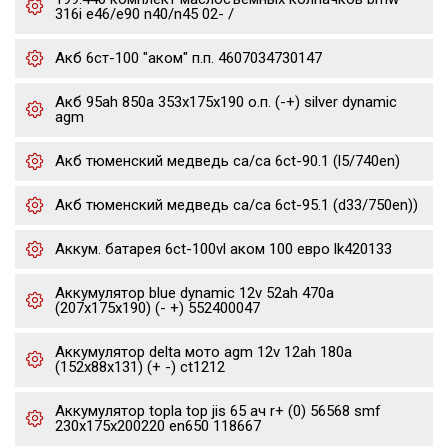
316i e46/e90 n40/n45 02- /
Акб 6ст-100 "аком" п.п. 4607034730147
Акб 95ah 850a 353x175x190 о.п. (-+) silver dynamic
agm
Акб тюменский медведь ca/ca 6ct-90.1 (l5/740en)
Акб тюменский медведь ca/ca 6ct-95.1 (d33/750en))
Аккум. батарея 6ct-100vl аком 100 евро lk420133
Аккумулятор blue dynamic 12v 52ah 470a
(207x175x190) (- +) 552400047
Аккумулятор delta мото agm 12v 12ah 180a
(152x88x131) (+ -) ct1212
Аккумулятор topla top jis 65 ач r+ (0) 56568 smf
230x175x200220 en650 118667