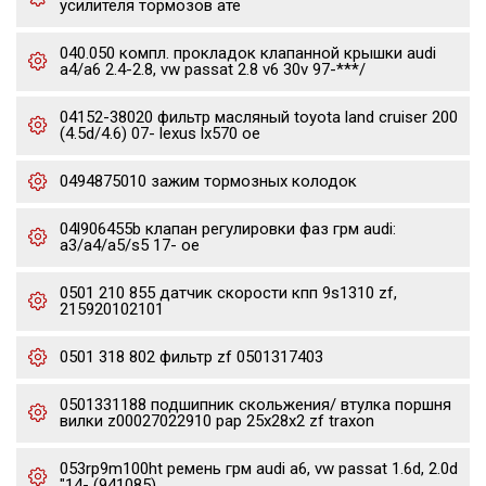
усилителя тормозов ате
040.050 компл. прокладок клапанной крышки audi
a4/a6 2.4-2.8, vw passat 2.8 v6 30v 97-***/
04152-38020 фильтр масляный toyota land cruiser 200
(4.5d/4.6) 07- lexus lx570 oe
0494875010 зажим тормозных колодок
04l906455b клапан регулировки фаз грм audi:
a3/a4/a5/s5 17- oe
0501 210 855 датчик скорости кпп 9s1310 zf,
215920102101
0501 318 802 фильтр zf 0501317403
0501331188 подшипник скольжения/ втулка поршня
вилки z00027022910 pap 25x28x2 zf traxon
053rp9m100ht ремень грм audi a6, vw passat 1.6d, 2.0d
"14- (941085)