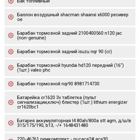
Бак топливный
Баллон воздушный shacman shaanxi x6000 ресивер
oe
Барабан тормозной задний 2100400560 n120 jac
(non-genuine)
Барабан тормозной задний isuzu nqr 90 (cr)
Барабан тормозной hyundai hd120 передний (16")
(1шт.) valeo phc
Барабан тормозной nqr90 8981714730
Батарейка cr1620 3v таблетка (пульт
сигнализации,ключ) блистер (1шт.) lithium energizer
cr1620bc1
Батарея аккумуляторная l4 80ah/800a stt agm, д/ш/в
315/175/190, b13, -/+ 1648431480
220-46761 ремкомплект - рцсaca2#,aca30