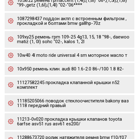
105xr22 ремень грmaccent (1,4l),(1,6l) "06-,(1,5l),(1,6l)
"99-,getz (1,6l),(1,4l) "02-"06****
1087298437 поддон акпп с встроенным фильтром ,
прокладкой и болтами bmw ga8hp-70z
109xy25 ремень грm 109-25 4g13, 15, 18 "98-, daewoo
matiz (1, 0l) sohc "02-, kalos 1, 2l
10w40 4l moto ride universal 4 sm моторное масло т
10x950 ремень клин. audi 80 1.6-2.0 86-/100 1.8 82-
11127582245 прокладка клапанной крышки n52
комплект
11185205066 поводок стеклоочистителя bakony ваз
1118 передний правый
11213-0v020 прокладка крышки клапанов toyota
6arfse asv51 rus asv61 es200/
11288673720 ролик натяжителя ремня bmw f10/f07