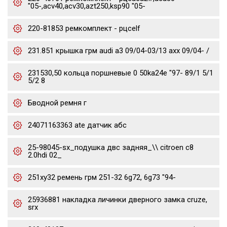
"05-,acv40,acv30,azt250,ksp90 "05-
220-81853 ремкомплект - рцсelf
231.851 крышка грм audi a3 09/04-03/13 axx 09/04- /
231530,50 кольца поршневые 0 50ka24e "97- 89/1 5/1
5/2 8
Бводной ремня г
24071163363 ate датчик абс
25-98045-sx_подушка двс задняя_\\ citroen c8
2.0hdi 02_
251xy32 ремень грм 251-32 6g72, 6g73 "94-
25936881 накладка личинки дверного замка cruze,
srx