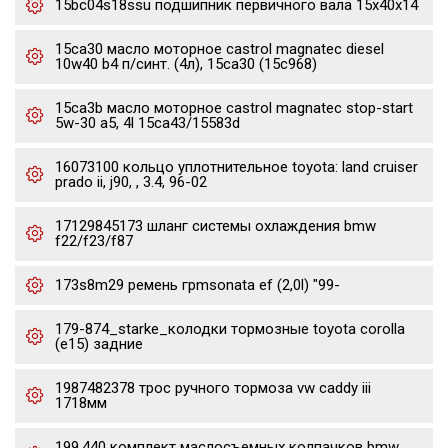
15bc04s18ssu подшипник первичного вала 15x40x14
15ca30 масло моторное castrol magnatec diesel
10w40 b4 п/синт. (4л), 15ca30 (15c968)
15ca3b масло моторное castrol magnatec stop-start
5w-30 a5, 4l 15ca43/15583d
16073100 кольцо уплотнительное toyota: land cruiser
prado ii, j90, , 3.4, 96-02
17129845173 шланг системы охлаждения bmw
f22/f23/f87
173s8m29 ремень грmsonata ef (2,0l) "99-
179-874_starke_колодки тормозные toyota corolla
(e15) задние
1987482378 трос ручного тормоза vw caddy iii
1718мм
199.440 комплект маслосъемных колпачков bmw