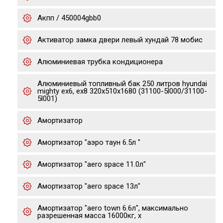
Акпп / 450004gbb0
Активатор замка двери левый хундай 78 мобис
Алюминиевая трубка кондиционера
Алюминиевый топливный бак 250 литров hyundai
mighty ex6, ex8 320х510х1680 (31100-5l000/31100-
5l001)
Амортизатор
Амортизатор "аэро таун 6.5л "
Амортизатор "aero space 11.0л"
Амортизатор "aero space 13л"
Амортизатор "aero town 6.6л", максимально
разрешенная масса 16000кг, х