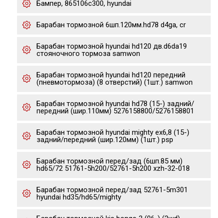
Бампер, 865106c300, hyundai
Барабан тормозной 6шп.120мм.hd78 d4ga, cr
Барабан тормозной hyundai hd120 дв.d6da19
стояночного тормоза samwon
Барабан тормозной hyundai hd120 передний
(пневмотормоза) (8 отверстий) (1шт.) samwon
Барабан тормозной hyundai hd78 (15-) задний/
передний (шир.110мм) 5276158800/5276158801
Барабан тормозной hyundai mighty ex6,8 (15-)
задний/передний (шир.120мм) (1шт.) psp
Барабан тормозной перед/зад (6шп.85 мм)
hd65/72 51761-5h200/52761-5h200 xzh-32-018
Барабан тормозной перед/зад 52761-5m301
hyundai hd35/hd65/mighty