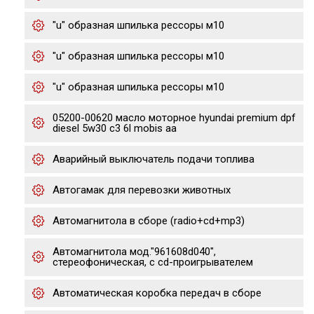
"u" образная шпилька рессоры м10
"u" образная шпилька рессоры м10
"u" образная шпилька рессоры м10
05200-00620 масло моторное hyundai premium dpf
diesel 5w30 c3 6l mobis aa
Аварийный выключатель подачи топлива
Автогамак для перевозки животных
Автомагнитола в сборе (radio+cd+mp3)
Автомагнитола мод."961608d040",
стереофоническая, с cd-проигрывателем
Автоматическая коробка передач в сборе