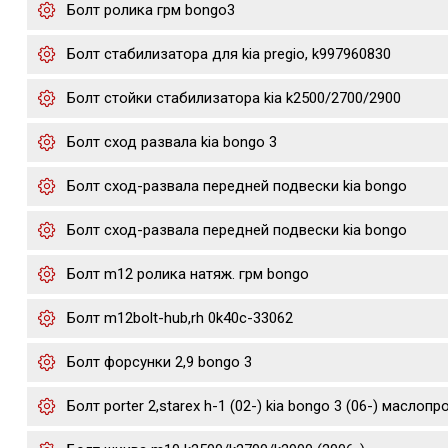
Болт ролика грм bongo3
Болт стабилизатора для kia pregio, k997960830
Болт стойки стабилизатора kia k2500/2700/2900
Болт сход развала kia bongo 3
Болт сход-развала передней подвески kia bongo
Болт сход-развала передней подвески kia bongo
Болт m12 ролика натяж. грм bongo
Болт m12bolt-hub,rh 0k40c-33062
Болт форсунки 2,9 bongo 3
Болт porter 2,starex h-1 (02-) kia bongo 3 (06-) маслоп