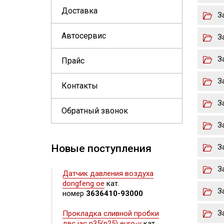
Доставка
З
Автосервис
З
З
Прайс
З
Контакты
З
Обратный звонок
З
Новые поступления
З
З
Датчик давления воздуха
dongfeng oe
кат.
З
номер
3636410-93000
З
Прокладка сливной пробки
двс jac n35(n25) euro-v
кат.