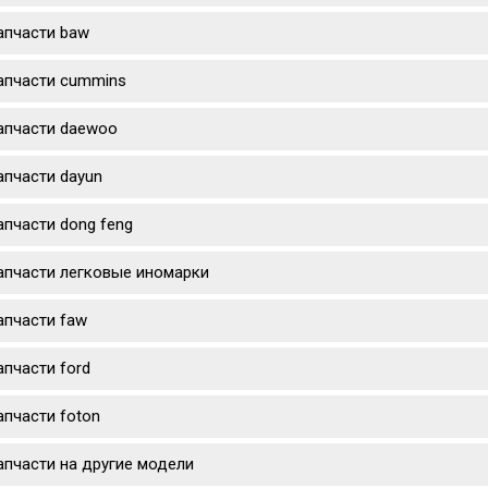
апчасти baw
апчасти cummins
апчасти daewoo
апчасти dayun
апчасти dong feng
апчасти легковые иномарки
апчасти faw
апчасти ford
апчасти foton
апчасти на другие модели