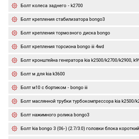
Болт колеса заднего - k2700
Болт крепления стабилизатора bongo3
Болт крепления тормозного диска bongo
Болт крепления торсиона bongo iii 4wd
Болт кронштейна генератора kia k2500/k2700/k2900, k
Болт м для kia k3600
Болт м10 с бортиком - bongo iii
Болт маслянной трубки турбокомпрессора kia k2500/k
Болт нажимного ролика bongo3
Болт kia bongo 3 (06-) (2.7/3.0) головки блока коротки