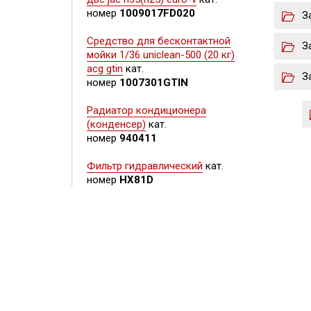
номер
1009017FD020
З
Средство для бесконтактной
З
мойки 1/36 uniclean-500 (20 кг)
acg gtin
кат.
З
номер
1007301GTIN
Радиатор кондиционера
(конденсер)
кат.
номер
940411
Фильтр гидравлический
кат.
номер
HX81D