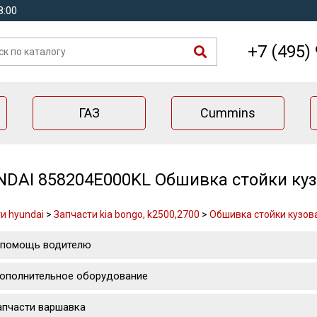
8:00
+7 (495)
ГАЗ
Cummins
DAI 858204E000KL Обшивка стойки кузо
и hyundai
>
Запчасти kia bongo, k2500,2700
>
Обшивка стойки кузова
 помощь водителю
ополнительное оборудование
апчасти варшавка