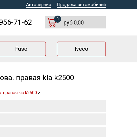
Автосервис
Продажа автомобилей
0
 956-71-62
руб.0,00
Fuso
Iveco
ва. правая kia k2500
. правая kia k2500
>