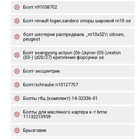
Болт n91058702
Болт renault logan,sandero опоры шаровой m10 oe
болт шестерни распредвала _m10x52\\ citroen,
peugeot
Болт ssangyong actyon (06-),kyron (05-),rexton
(03-) (d20/27) крепления форсунки oe
Болт-эксцентрик
Болт/schraube n10127707
Болты гбц (комплект) 14-32336-01
Болты для масляного картера к-т bmw
11132210959
Брызговик