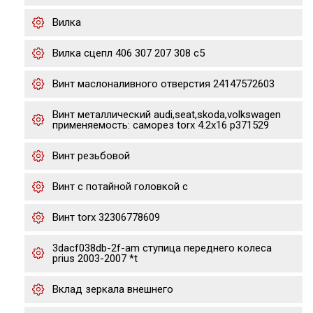
Вилка
Вилка сцепл 406 307 207 308 c5
Винт маслоналивного отверстия 24147572603
Винт металлический audi,seat,skoda,volkswagen
применяемость: саморез torx 4.2х16 p371529
Винт резьбовой
Винт с потайной головкой с
Винт torx 32306778609
3dacf038db-2f-am ступица переднего колеса
prius 2003-2007 *t
Вклад зеркала внешнего