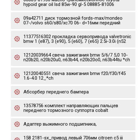
hypoid gear oil lsd 85w-90 gl-5 08885-81006
09a42711 диск тормозной fords-max/mondeo
07-/volvo s60/s80/xc70 06- d=16мм передний
11377516302 прокладка сервопривода valvetronic
bmw 1 (e87), 3 (e90), 5 (e60), 7 (e65) 2.5i-3.0i (n52
12120039664 свеча зажигания bmw 5/6/7 5,0 10-
n20b20, n20b20u0, n63b44, n20b20o0, n63b44tu *ch
12120040551 свеча зажигания bmw f20/f30/f45
1.6-4.0 12_*ch
Абсорбер переднего бампера
13578756 комплект направляющих пальцев
переднего тормозного суппорта cobalt
Адаптер выжимного подшипника,
158 2181-sx_привод левый 706мм citroen c5 iii