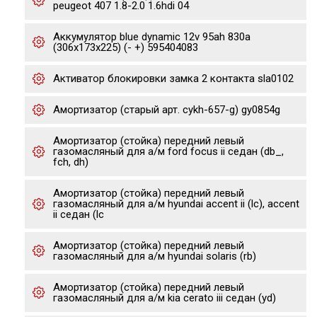
peugeot 407 1.8-2.0 1.6hdi 04
Аккумулятор blue dynamic 12v 95ah 830а
(306x173x225) (- +) 595404083
Активатор блокировки замка 2 контакта sla0102
Амортизатор (старый арт. cykh-657-g) gy0854g
Амортизатор (стойка) передний левый
газомасляный для а/м ford focus ii седан (db_,
fch, dh)
Амортизатор (стойка) передний левый
газомасляный для а/м hyundai accent ii (lc), accent
ii седан (lc
Амортизатор (стойка) передний левый
газомасляный для а/м hyundai solaris (rb)
Амортизатор (стойка) передний левый
газомасляный для а/м kia cerato iii седан (yd)