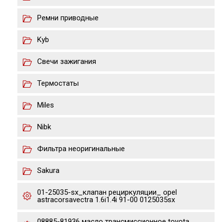
Ремни приводные
Kyb
Свечи зажигания
Термостаты
Miles
Nibk
Фильтра неоригинальные
Sakura
01-25035-sx_клапан рециркуляции_ opel
astracorsavectra 1.6i1.4i 91-00 0125035sx
08885-81936 масло тpансмиссионное toyota