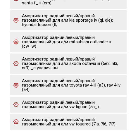
santa f_ ii (cm)
Амортизатор задний левый/правый
газомасляный для а/м kia sportage iv (ql, qle);
hyundai tucson (tl,
Амортизатор задний левый/правый
газомасляный для а/м mitsubishi outlander ii
(cw_w)
Амортизатор задний левый/правый
газомасляный для а/м skoda octavia iii (5e3, nl3,
nr3) _с увелич. вы
Амортизатор задний левый/правый
газомасляный для а/м toyota rav 4 iii (a3), rav 4 iv
(a4)
Амортизатор задний левый/правый
газомасляный для а/м vw tiguan (5n_)
Амортизатор задний левый/правый
газомасляный для а/м vw touareg (7la, 7l6, 7l7)