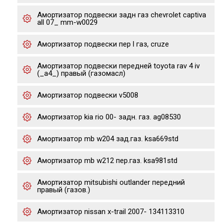
Амортизатор подвески задн газ chevrolet captiva
all 07_ mm-w0029
Амортизатор подвески пер l газ, cruze
Амортизатор подвески передней toyota rav 4 iv
(_a4_) правый (газомасл)
Амортизатор подвески v5008
Амортизатор kia rio 00- задн. газ. ag08530
Амортизатор mb w204 зад.газ. ksa669std
Амортизатор mb w212 пер.газ. ksa981std
Амортизатор mitsubishi outlander передний
правый (газов.)
Амортизатор nissan x-trail 2007- 134113310