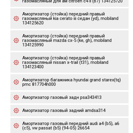
газомасляный для ам citroen c4 ii (b7) 134125720
Амортизатор (стойка) передний правый
газомасляный kia cerato iii седан (yd), mobiland
134125620
Амортизатор (стойка) передний правый
газомасляный mazda cx-5 (ke, gh), mobiland
134125990
Амортизатор (стойка) передний правый
газомасляный nissan x-trail (t31), mobiland
134123400
Амортизатор багажника hyundai grand starex(tq)
pmc 817704h000
Амортизатор газовый задн psa343413
Амортизатор газовый задний amdsa314
Амортизатор газовый передний audi a4 (b5), a6
(c5), vw passat (b5) (94-05) 26654