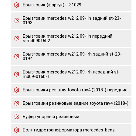
Брызговик (фартук) г-31029
Брызговик mercedes w212 09- lh задний st-23-
0193
Брызговик mercedes w212 09- lh передний
stmd09016b2
Брызговик mercedes w212 09- rh задний st-23-
0194
Брызговик mercedes w212 09- rh передний st-
md09-016b-1
Брызговики рез. для toyota rav4 (2018-) передние
Брызговики резиновые задние toyota rav4 (2018-)
Буфер упорный резиновый
Бoлт гидpотрансфоpматора mеrcеdеs-bеnz