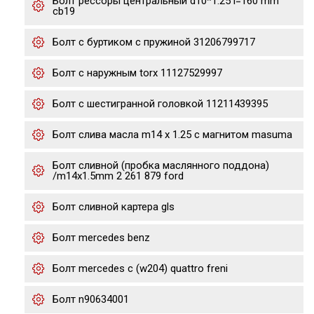
Болт рессоры центральный d10*1.25 l=160 mm
cb19
Болт с буртиком с пружиной 31206799717
Болт с наружным torx 11127529997
Болт с шестигранной головкой 11211439395
Болт слива масла m14 x 1.25 с магнитом masuma
Болт сливной (пробка маслянного поддона)
/m14x1.5mm 2 261 879 ford
Болт сливной картера gls
Болт mercedes benz
Болт mercedes c (w204) quattro freni
Болт n90634001