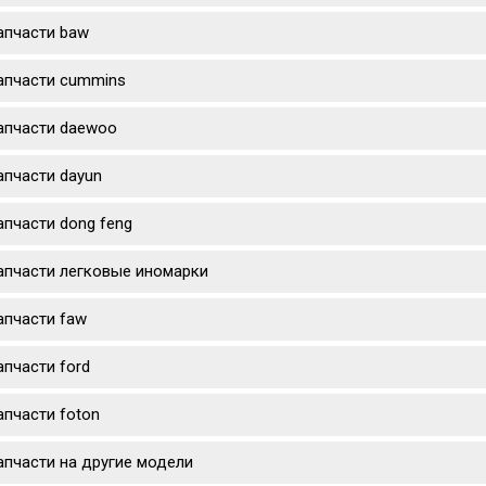
апчасти baw
апчасти cummins
апчасти daewoo
апчасти dayun
апчасти dong feng
апчасти легковые иномарки
апчасти faw
апчасти ford
апчасти foton
апчасти на другие модели