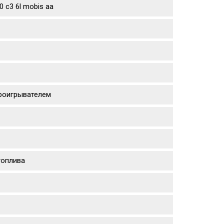
 c3 6l mobis aa
проигрывателем
топлива