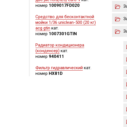
номер
1009017FD020
З
Средство для бесконтактной
З
мойки 1/36 uniclean-500 (20 кг)
acg gtin
кат.
З
номер
1007301GTIN
Радиатор кондиционера
(конденсер)
кат.
номер
940411
Фильтр гидравлический
кат.
номер
HX81D