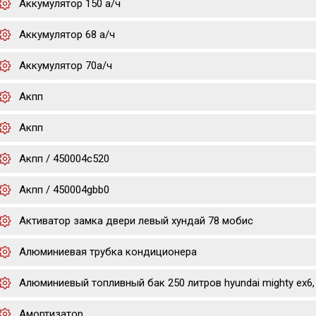
Аккумулятор 150 а/ч
Аккумулятор 68 а/ч
Аккумулятор 70а/ч
Акпп
Акпп
Акпп / 450004c520
Акпп / 450004gbb0
Активатор замка двери левый хундай 78 мобис
Алюминиевая трубка кондиционера
Алюминиевый топливный бак 250 литров hyundai mighty ex6, 
Амортизатор