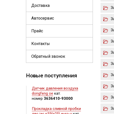
Доставка
З
Автосервис
З
З
Прайс
З
Контакты
З
Обратный звонок
З
Новые поступления
З
З
Датчик давления воздуха
dongfeng oe
кат.
З
номер
3636410-93000
З
Прокладка сливной пробки
двс jac n35(n25) euro-v
кат.