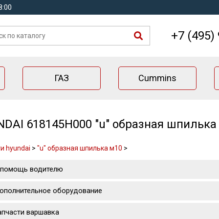
8:00
+7 (495)
ГАЗ
Cummins
DAI 618145H000 "u" образная шпилька
и hyundai
>
"u" образная шпилька м10
>
 помощь водителю
ополнительное оборудование
апчасти варшавка