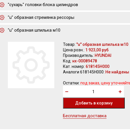
"сухарь" головки блока цилиндров
"u" образная стремянка рессоры
"u" образная шпилька м10
Товар:
"u" образная шпилька м10
Цена розн.:
1 923,00 руб
Производитель:
HYUNDAI
Код:
нх-00089478
Кат. номер:
618145H000
Аналоги 618145H000:
Не найдены
Остатки:
под заказ, цену уточняйт
Бесплатная доставка