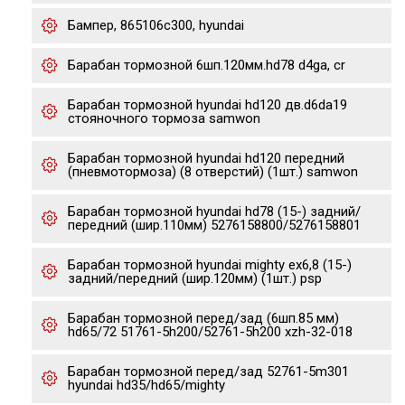
Бампер, 865106c300, hyundai
Барабан тормозной 6шп.120мм.hd78 d4ga, cr
Барабан тормозной hyundai hd120 дв.d6da19
стояночного тормоза samwon
Барабан тормозной hyundai hd120 передний
(пневмотормоза) (8 отверстий) (1шт.) samwon
Барабан тормозной hyundai hd78 (15-) задний/
передний (шир.110мм) 5276158800/5276158801
Барабан тормозной hyundai mighty ex6,8 (15-)
задний/передний (шир.120мм) (1шт.) psp
Барабан тормозной перед/зад (6шп.85 мм)
hd65/72 51761-5h200/52761-5h200 xzh-32-018
Барабан тормозной перед/зад 52761-5m301
hyundai hd35/hd65/mighty