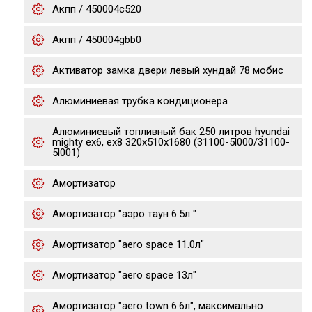
Акпп / 450004c520
Акпп / 450004gbb0
Активатор замка двери левый хундай 78 мобис
Алюминиевая трубка кондиционера
Алюминиевый топливный бак 250 литров hyundai
mighty ex6, ex8 320х510х1680 (31100-5l000/31100-
5l001)
Амортизатор
Амортизатор "аэро таун 6.5л "
Амортизатор "aero space 11.0л"
Амортизатор "aero space 13л"
Амортизатор "aero town 6.6л", максимально