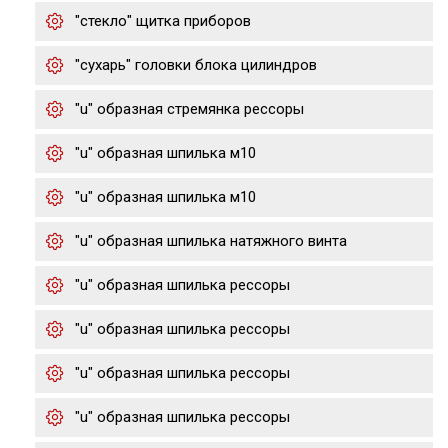
"стекло" щитка приборов
"сухарь" головки блока цилиндров
"u" образная стремянка рессоры
"u" образная шпилька м10
"u" образная шпилька м10
"u" образная шпилька натяжного винта
"u" образная шпилька рессоры
"u" образная шпилька рессоры
"u" образная шпилька рессоры
"u" образная шпилька рессоры