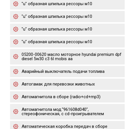
"u" образная шпилька рессоры м10
"u" образная шпилька рессоры м10
"u" образная шпилька рессоры м10
"u" образная шпилька рессоры м10
05200-00620 масло моторное hyundai premium dpf
diesel 5w30 c3 6l mobis aa
Аварийный выключатель подачи топлива
Автогамак для перевозки животных
Автомагнитола в сборе (radio+cd+mp3)
Автомагнитола мод."961608d040",
стереофоническая, с cd-проигрывателем
Автоматическая коробка передач в сборе