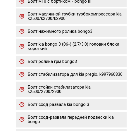
Болт м10 с бортиком - bongo iii
Болт маслянной трубки турбокомпрессора kia
k2500/k2700/k2900
Болт нажимного ролика bongo3
Болт kia bongo 3 (06-) (2.7/3.0) головки блока
короткий
Болт ролика грм bongo3
Болт стабилизатора для kia pregio, k997960830
Болт стойки стабилизатора kia
k2500/2700/2900
Болт сход развала kia bongo 3
Болт сход-развала передней подвески kia
bongo