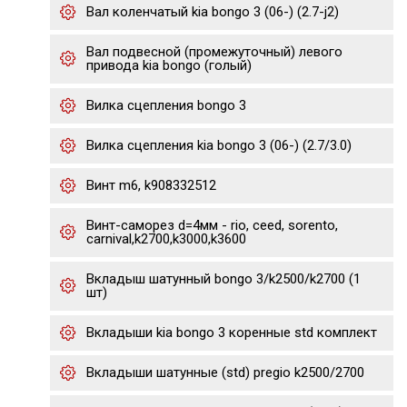
Вал коленчатый kia bongo 3 (06-) (2.7-j2)
Вал подвесной (промежуточный) левого
привода kia bongo (голый)
Вилка сцепления bongo 3
Вилка сцепления kia bongo 3 (06-) (2.7/3.0)
Винт m6, k908332512
Винт-саморез d=4мм - rio, ceed, sorento,
carnival,k2700,k3000,k3600
Вкладыш шатунный bongo 3/k2500/k2700 (1
шт)
Вкладыши kia bongo 3 коренные std комплект
Вкладыши шатунные (std) pregio k2500/2700