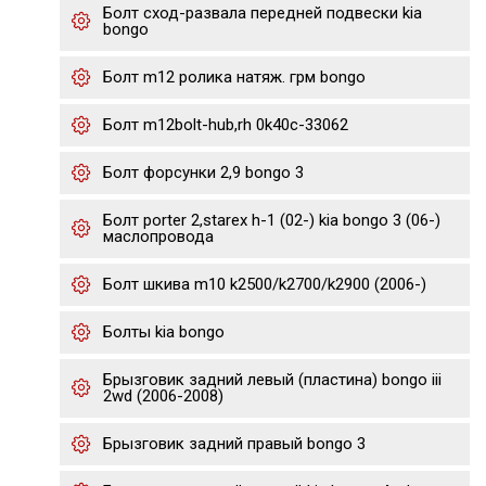
Болт сход-развала передней подвески kia
bongo
Болт m12 ролика натяж. грм bongo
Болт m12bolt-hub,rh 0k40c-33062
Болт форсунки 2,9 bongo 3
Болт porter 2,starex h-1 (02-) kia bongo 3 (06-)
маслопровода
Болт шкива m10 k2500/k2700/k2900 (2006-)
Болты kia bongo
Брызговик задний левый (пластина) bongo iii
2wd (2006-2008)
Брызговик задний правый bongo 3