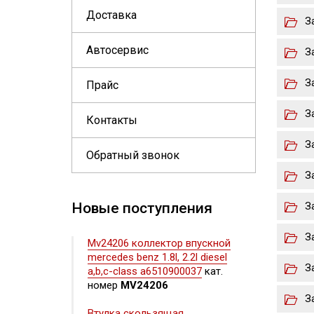
Доставка
З
Автосервис
З
З
Прайс
З
Контакты
З
Обратный звонок
З
Новые поступления
З
З
Mv24206 коллектор впускной
mercedes benz 1.8l, 2.2l diesel
З
a,b,c-class a6510900037
кат.
номер
MV24206
З
Втулка скользящая