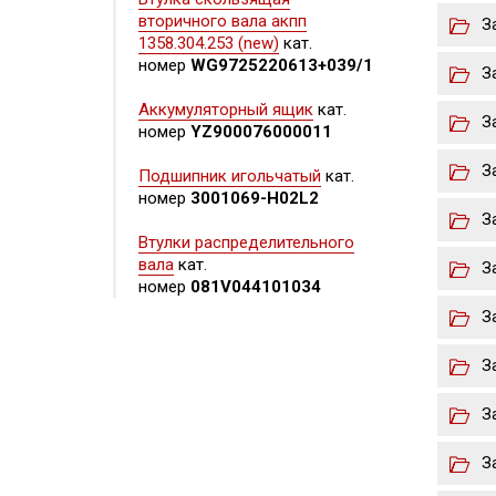
вторичного вала акпп
З
1358.304.253 (new)
кат.
номер
WG9725220613+039/1
З
Аккумуляторный ящик
кат.
З
номер
YZ900076000011
З
Подшипник игольчатый
кат.
номер
3001069-H02L2
З
Втулки распределительного
вала
кат.
З
номер
081V044101034
З
З
З
З