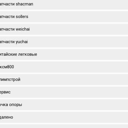
апчасти shacman
апчасти sollers
апчасти weichai
апчасти yuchai
итайские легковые
ксм800
лимпстрой
ервис
очка опоры
далено