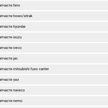
апчасти hino
апчасти howo/sitrak
апчасти hyundai
апчасти isuzu
апчасти iveco
апчасти jac
апчасти mitsubishi fuso canter
апчасти уаз
апчасти naveco
апчасти nemo