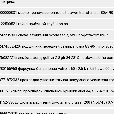
лектрика
000000801 масло трансмиссионное oil-power transfer unit 80w-90
122500521 гайка приёмной трубы on aa
242235983 свеча зажигания skoda fabia, vw lupo/jetta/fox 89- /
2474r/02420r подшипник передней ступицы dyna 88-96 ,hino,isuzu
58027215 лямбда-зонд golf vii 2.0 gti 04.2013 - octavia 2.0 fsi co
80155968 форсунка бензиновая volvo: s60 r 2,5 t, r 2,5 t awd 00-, v70 
3771872032 прокладка уплотнительная вакуумного усилителя то
40.050 компл. прокладок клапанной крышки audi a4/a6 2.4-2.8, vw 
4152-38020 фильтр масляный toyota land cruiser 200 (4.5d/4.6) 07- 
494875010 зажим тормозных колодок