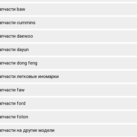
апчасти baw
апчасти cummins
апчасти daewoo
апчасти dayun
апчасти dong feng
апчасти легковые иномарки
апчасти faw
апчасти ford
апчасти foton
апчасти на другие модели