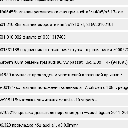
4l906455b клапан регулировки фаз грм audi: a3/a4/a5/s5 17- oe
501 210 855 датчик скорости кпп 9s1310 zf, 215920102101
501 318 802 фильтр zf 0501317403
501331188 подшипник скольжения/ втулка поршня вилки z0002702
53rp9m100ht ремень грм audi a6, vw passat 1.6d, 2.0d "14- (941085)
54.930 комплект прокладок и уплотнений клапанной крышки /
6-00181-sx_датчик положения коленвала_\\ citroen c4 08_, peug
6b905115r катушка зажигания octavia -10 superb -
6k109210 крышка двигателя передняя для vw,audi tiguan 2011-201
86.320 прокладка гбц audi a1, a3 0.8mm/