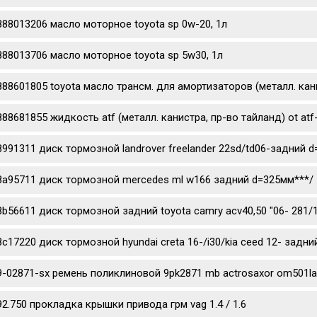
888013206 масло моторное toyota sp 0w-20, 1л
888013706 масло моторное toyota sp 5w30, 1л
888601805 toyota масло трансм. для амортизаторов (металл. канис
888681855 жидкость atf (металл. канистра, пр-во тайланд) ot atf
8991311 диск тормозной landrover freelander 22sd/td06-задний 
8a95711 диск тормозной mercedes ml w166 задний d=325мм***/
8b56611 диск тормозной задний toyota camry acv40,50 "06- 281/
8c17220 диск тормозной hyundai creta 16-/i30/kia ceed 12- задни
9-02871-sx ремень поликлиновой 9pk2871 mb actrosaxor om501l
92.750 прокладка крышки привода грм vag 1.4 / 1.6