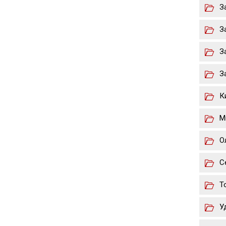
З
З
З
З
К
М
О
С
Т
У