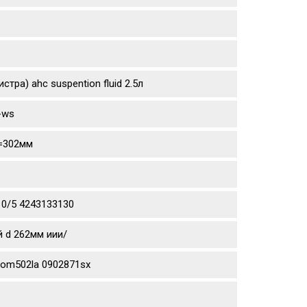
тра) ahc suspention fluid 2.5л
-ws
d=302мм
10/5 4243133130
й d 262мм иии/
aom502la 0902871sx