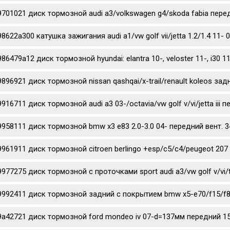
9701021 диск тормозной audi a3/volkswagen g4/skoda fabia перед
98622a300 катушка зажигания audi a1/vw golf vii/jetta 1.2/1.4 11- 
986479a12 диск тормозной hyundai: elantra 10-, veloster 11-, i3
9896921 диск тормозной nissan qashqai/x-trail/renault koleos за
9916711 диск тормозной audi a3 03-/octavia/vw golf v/vi/jetta iii
9958111 диск тормозной bmw x3 e83 2.0-3.0 04- передний вент. 3
9961911 диск тормозной citroen berlingo +esp/c5/c4/peugeot 207 
9977275 диск тормозной c проточками sport audi a3/vw golf v/vi/
9992411 диск тормозной задний с покрытием bmw x5-e70/f15/f85
9a42721 диск тормозной ford mondeo iv 07-d=137мм передний 1