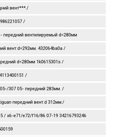
ний вент***./
0986221057 /
0 11- передний вентилируемый d=280мм
дний вент.d=292мм. 432064ba0a /
 передний d=280мм 1k0615301s /
4113400151 /
05-/307 05- передний 283мм. /
tiguan передний вент.d 312мм./
 / x6-e71/e72/f16/86 07-19 34216793246
500159