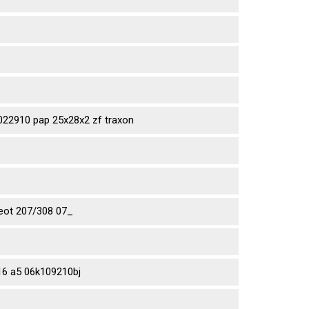
2910 pap 25x28x2 zf traxon
eot 207/308 07_
6 a5 06k109210bj