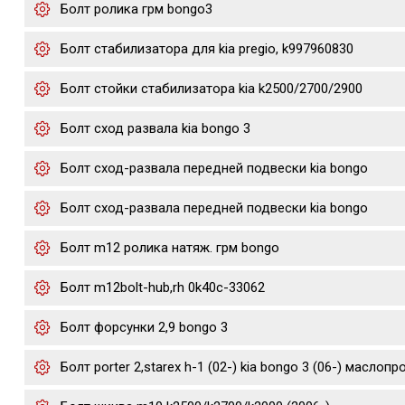
Болт ролика грм bongo3
Болт стабилизатора для kia pregio, k997960830
Болт стойки стабилизатора kia k2500/2700/2900
Болт сход развала kia bongo 3
Болт сход-развала передней подвески kia bongo
Болт сход-развала передней подвески kia bongo
Болт m12 ролика натяж. грм bongo
Болт m12bolt-hub,rh 0k40c-33062
Болт форсунки 2,9 bongo 3
Болт porter 2,starex h-1 (02-) kia bongo 3 (06-) маслоп