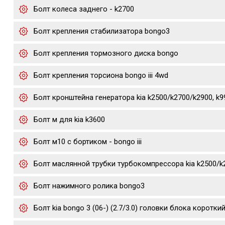
Болт колеса заднего - k2700
Болт крепления стабилизатора bongo3
Болт крепления тормозного диска bongo
Болт крепления торсиона bongo iii 4wd
Болт кронштейна генератора kia k2500/k2700/k2900, k
Болт м для kia k3600
Болт м10 с бортиком - bongo iii
Болт маслянной трубки турбокомпрессора kia k2500/k
Болт нажимного ролика bongo3
Болт kia bongo 3 (06-) (2.7/3.0) головки блока коротки