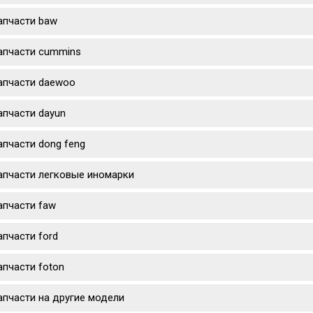
апчасти baw
апчасти cummins
апчасти daewoo
апчасти dayun
апчасти dong feng
апчасти легковые иномарки
апчасти faw
апчасти ford
апчасти foton
апчасти на другие модели