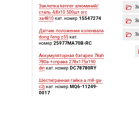
Заклепка kenner алюминий/
З
сталь 4,8х10 500шт src
за4810
кат. номер
15547274
З
Датчик положения коленвала
З
dong feng z55
кат.
номер
25977MA70B-RC
Аккумуляторная батарея 78ah
780a +справа 278x175x190
din
кат. номер
DC78780RY
Шестигранная гайка а m8-ga-
c2j
кат. номер
MQ6-11249-
0017