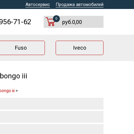
Автосервис
Продажа автомобилей
0
 956-71-62
руб.0,00
Fuso
Iveco
ongo iii
ongo iii
>