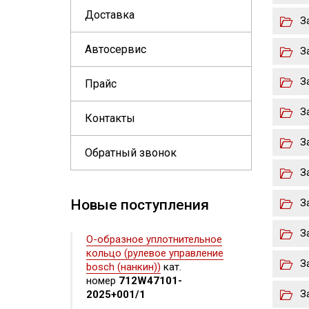
Доставка
З
Автосервис
З
З
Прайс
З
Контакты
З
Обратный звонок
З
Новые поступления
З
З
О-образное уплотнительное
кольцо (рулевое управление
З
bosch (нанкин))
кат.
номер
712W47101-
З
2025+001/1