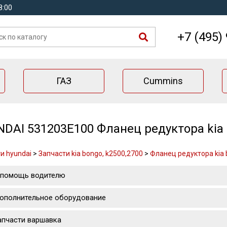
8:00
+7 (495)
ГАЗ
Cummins
DAI 531203E100 Фланец редуктора kia b
и hyundai
>
Запчасти kia bongo, k2500,2700
>
Фланец редуктора kia b
 помощь водителю
ополнительное оборудование
апчасти варшавка