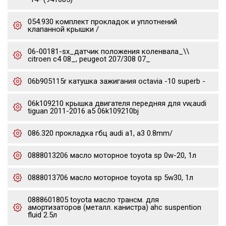
054.930 комплект прокладок и уплотнений
клапанной крышки /
06-00181-sx_датчик положения коленвала_\\
citroen c4 08_, peugeot 207/308 07_
06b905115r катушка зажигания octavia -10 superb -
06k109210 крышка двигателя передняя для vw,audi
tiguan 2011-2016 a5 06k109210bj
086.320 прокладка гбц audi a1, a3 0.8mm/
0888013206 масло моторное toyota sp 0w-20, 1л
0888013706 масло моторное toyota sp 5w30, 1л
0888601805 toyota масло трансм. для
амортизаторов (металл. канистра) ahc suspention
fluid 2.5л