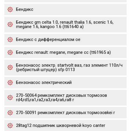
Бендикс
Бендикс gm celta 1.0, renault thalia 1.6, scenic 1.6,
megane 1.6, kangoo 1.6 (tt61640 a)
Бендикс с дифференциалом oe
Бендикс renault: megane, megane cc (tt61965 a)
Бензонасос электр. startvolt ваз, газ элемент 110л/ч
(ребристый штуцер) sfp 0113
Бензонасос электрический
270-50064 ремкомплект дисковых тормозов
rd4,rd5,ra1,ra2,ra3,ra4,ra6,ra8 r
270-50091 ремкомплект дисковых тормозовkei r
28tag12 подшипник шкворневой koyo canter