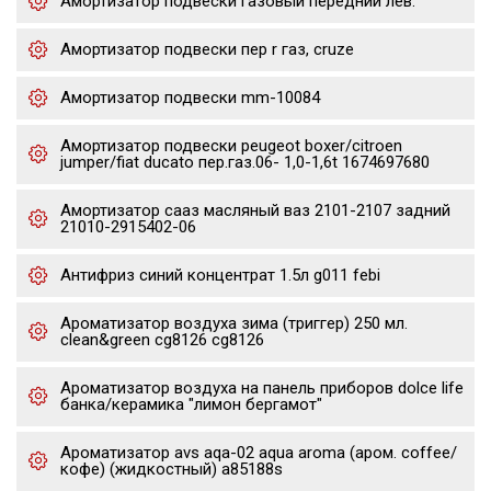
Амортизатор подвески газовый передний лев.
Амортизатор подвески пер r газ, cruze
Амортизатор подвески mm-10084
Амортизатор подвески peugeot boxer/citroen
jumper/fiat ducato пер.газ.06- 1,0-1,6t 1674697680
Амортизатор сааз масляный ваз 2101-2107 задний
21010-2915402-06
Антифриз синий концентрат 1.5л g011 febi
Ароматизатор воздуха зима (триггер) 250 мл.
clean&green cg8126 cg8126
Ароматизатор воздуха на панель приборов dolce life
банка/керамика "лимон бергамот"
Ароматизатор avs aqa-02 aqua aroma (аром. coffee/
кофе) (жидкостный) a85188s