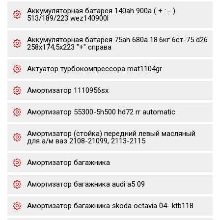
Аккумуляторная батарея 140ah 900a ( + : - )
513/189/223 wez140900l
Аккумуляторная батарея 75ah 680a 18.6кг 6ст-75 d26
258x174,5x223 "+" справа
Актуатор турбокомпрессора mat1104gr
Амортизатор 1110956sx
Амортизатор 55300-5h500 hd72 rr automatic
Амортизатор (стойка) передний левый масляный
для а/м ваз 2108-21099, 2113-2115
Амортизатор багажника
Амортизатор багажника audi a5 09
Амортизатор багажника skoda octavia 04- ktb118