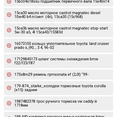
15bc04s18ssu подшипник первичного вала 15x40x14
15ca30 масло моторное castrol magnatec diesel
10w40 b4 п/синт. (4л), 15ca30 (15c968)
15ca3b масло моторное castrol magnatec stop-start
5w-30 a5, 4l 15ca43/15583d
16073100 кольцо уплотнительное toyota: land cruiser
prado ii, j90, , 3.4, 96-02
17129845173 шланг системы охлаждения bmw
f22/f23/f87
173s8m29 ремень грmsonata ef (2,0l) "99-
179-874_starke_колодки тормозные toyota corolla
(e15) задние
1987482378 трос ручного тормоза vw caddy iii
1718мм
199.440 комплект маслосъемных колпачков bmw