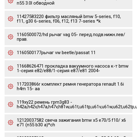
n55 3.0l обводной
11427583220 фильтр масляный bmw 5-series, f10,
f11, g30 6-series, f06, f12, f13 7-series *k
1160500072/hd рычаг vag 05- перед.подв.нижн.лев/
прав.
1160500177рычаг vw beetle/passat 11
11668626471 прокладка вакуумного насоса к-т bmw
1-серия e82/e88/1-серия e87/e81 2004-
117203866r комплект ремня генератора renault 1.6i
h4m 15- aa
119xy22 ремень грm3g83 -
h42a,h42v,h47a,h47v,h81w,u61t,u61tp,u61v,u61w,u62t,u62tp,
12120037582 свеча зажигания bmw x5 e70/5 f10/ x6
e71 (n55 b30 a)*ch