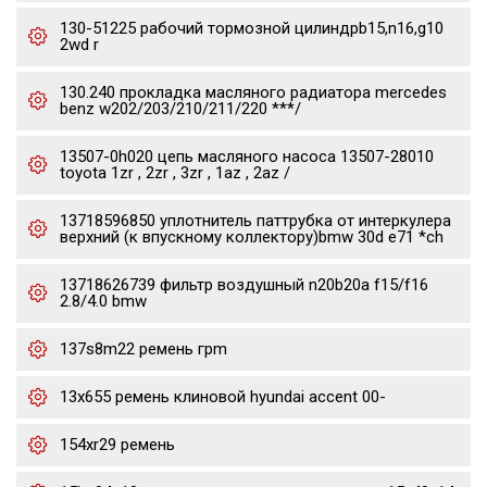
130-51225 рабочий тормозной цилиндрb15,n16,g10
2wd r
130.240 прокладка масляного радиатора mercedes
benz w202/203/210/211/220 ***/
13507-0h020 цепь масляного насоса 13507-28010
toyota 1zr , 2zr , 3zr , 1az , 2az /
13718596850 уплотнитель паттрубка от интеркулера
верхний (к впускному коллектору)bmw 30d e71 *ch
13718626739 фильтр воздушный n20b20a f15/f16
2.8/4.0 bmw
137s8m22 ремень грm
13x655 ремень клиновой hyundai accent 00-
154xr29 ремень