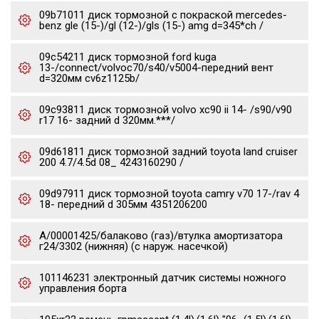
09b71011 диск тормозной с покраской mercedes-
benz gle (15-)/gl (12-)/gls (15-) amg d=345*ch /
09c54211 диск тормозной ford kuga
13-/connect/volvoc70/s40/v5004-передний вент
d=320мм cv6z1125b/
09c93811 диск тормозной volvo xc90 ii 14- /s90/v90
r17 16- задний d 320мм.***/
09d61811 диск тормозной задний toyota land cruiser
200 4.7/4.5d 08_ 4243160290 /
09d97911 диск тормозной toyota camry v70 17-/rav 4
18- передний d 305мм 4351206200
А/00001425/балаково (газ)/втулка амортизатора
г24/3302 (нижняя) (с наруж. насечкой)
101146231 электронный датчик системы ножного
управления борта