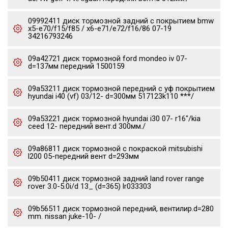
09992411 диск тормозной задний с покрытием bmw
x5-e70/f15/f85 / x6-e71/e72/f16/86 07-19
34216793246
09a42721 диск тормозной ford mondeo iv 07-
d=137мм передний 1500159
09a53211 диск тормозной передний с уф покрытием
hyundai i40 (vf) 03/12- d=300мм 517123k110 ***/
09a53221 диск тормозной hyundai i30 07- r16"/kia
ceed 12- передний вент.d 300мм./
09a86811 диск тормозной с покраской mitsubishi
l200 05-передний вент d=293мм
09b50411 диск тормозной задний land rover range
rover 3.0-5.0i/d 13_ (d=365) lr033303
09b56511 диск тормозной передний, вентилир.d=280
mm. nissan juke-10- /