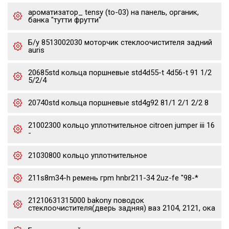
ароматизатор_ tensy (to-03) на панель, органик,
банка "тутти фрутти"
Б/у 8513002030 моторчик стеклоочистителя задний
auris
20685std кольца поршневые std4d55-t 4d56-t 91 1/2
5/2/4
20740std кольца поршневые std4g92 81/1 2/1 2/2 8
21002300 кольцо уплотнительное citroen jumper iii 16
-
21030800 кольцо уплотнительное
211s8m34-h ремень грm hnbr211-34 2uz-fe "98-*
21210631315000 bakony поводок
стеклоочистителя(дверь задняя) ваз 2104, 2121, ока