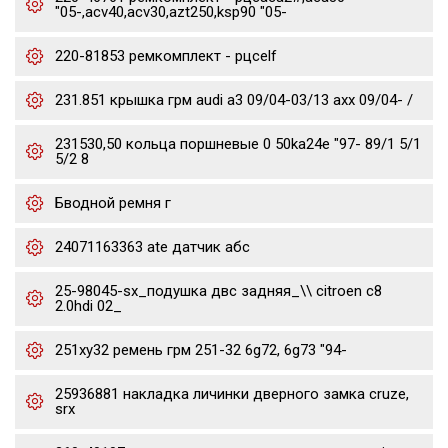
"05-,acv40,acv30,azt250,ksp90 "05-
220-81853 ремкомплект - рцсelf
231.851 крышка грм audi a3 09/04-03/13 axx 09/04- /
231530,50 кольца поршневые 0 50ka24e "97- 89/1 5/1
5/2 8
Бводной ремня г
24071163363 ate датчик абс
25-98045-sx_подушка двс задняя_\\ citroen c8
2.0hdi 02_
251xy32 ремень грм 251-32 6g72, 6g73 "94-
25936881 накладка личинки дверного замка cruze,
srx