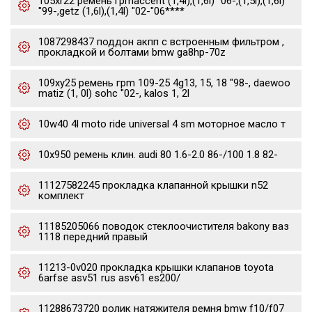
105xr22 ремень грmaccent (1,4l),(1,6l) "06-,(1,5l),(1,6l)
"99-,getz (1,6l),(1,4l) "02-"06****
1087298437 поддон акпп с встроенным фильтром ,
прокладкой и болтами bmw ga8hp-70z
109xy25 ремень грm 109-25 4g13, 15, 18 "98-, daewoo
matiz (1, 0l) sohc "02-, kalos 1, 2l
10w40 4l moto ride universal 4 sm моторное масло т
10x950 ремень клин. audi 80 1.6-2.0 86-/100 1.8 82-
11127582245 прокладка клапанной крышки n52
комплект
11185205066 поводок стеклоочистителя bakony ваз
1118 передний правый
11213-0v020 прокладка крышки клапанов toyota
6arfse asv51 rus asv61 es200/
11288673720 ролик натяжителя ремня bmw f10/f07