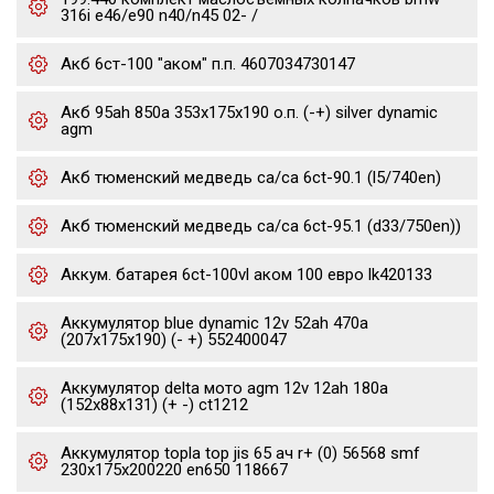
316i e46/e90 n40/n45 02- /
Акб 6ст-100 "аком" п.п. 4607034730147
Акб 95ah 850a 353x175x190 о.п. (-+) silver dynamic
agm
Акб тюменский медведь ca/ca 6ct-90.1 (l5/740en)
Акб тюменский медведь ca/ca 6ct-95.1 (d33/750en))
Аккум. батарея 6ct-100vl аком 100 евро lk420133
Аккумулятор blue dynamic 12v 52ah 470a
(207x175x190) (- +) 552400047
Аккумулятор delta мото agm 12v 12ah 180a
(152x88x131) (+ -) ct1212
Аккумулятор topla top jis 65 ач r+ (0) 56568 smf
230x175x200220 en650 118667