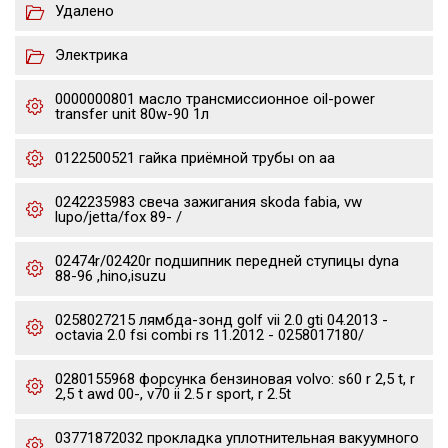
Удалено
Электрика
0000000801 масло трансмиссионное oil-power
transfer unit 80w-90 1л
0122500521 гайка приёмной трубы on aa
0242235983 свеча зажигания skoda fabia, vw
lupo/jetta/fox 89- /
02474r/02420r подшипник передней ступицы dyna
88-96 ,hino,isuzu
0258027215 лямбда-зонд golf vii 2.0 gti 04.2013 -
octavia 2.0 fsi combi rs 11.2012 - 0258017180/
0280155968 форсунка бензиновая volvo: s60 r 2,5 t, r
2,5 t awd 00-, v70 ii 2.5 r sport, r 2.5t
03771872032 прокладка уплотнительная вакуумного