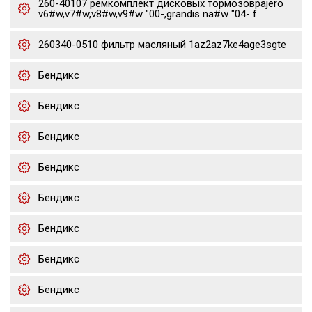
260-40107 ремкомплект дисковых тормозовpajero
v6#w,v7#w,v8#w,v9#w "00-,grandis na#w "04- f
260340-0510 фильтр масляный 1az2az7ke4age3sgte
Бендикс
Бендикс
Бендикс
Бендикс
Бендикс
Бендикс
Бендикс
Бендикс