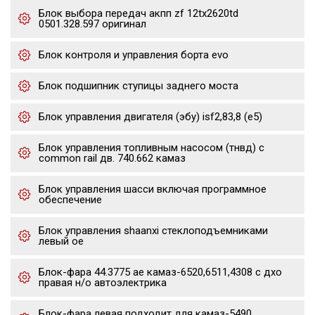
Блок выбора передач акпп zf 12tx2620td
0501.328.597 оригинал
Блок контроля и управления борта evo
Блок подшипник ступицы заднего моста
Блок управления двигателя (эбу) isf2,83,8 (е5)
Блок управления топливным насосом (тнвд) с
common rail дв. 740.662 камаз
Блок управления шасси включая программное
обеспечение
Блок управления shaanxi стеклоподъемниками
левый oe
Блок-фара 44.3775 ae камаз-6520,6511,4308 с дхо
правая н/о автоэлектрика
Блок-фара левая подходит для камаз-5490