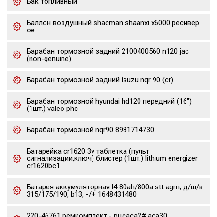
Бак топливный
Баллон воздушный shacman shaanxi x6000 ресивер
oe
Барабан тормозной задний 2100400560 n120 jac
(non-genuine)
Барабан тормозной задний isuzu nqr 90 (cr)
Барабан тормозной hyundai hd120 передний (16")
(1шт.) valeo phc
Барабан тормозной nqr90 8981714730
Батарейка cr1620 3v таблетка (пульт
сигнализации,ключ) блистер (1шт.) lithium energizer
cr1620bc1
Батарея аккумуляторная l4 80ah/800a stt agm, д/ш/в
315/175/190, b13, -/+ 1648431480
220-46761 ремкомплект - рцсaca2#,aca30