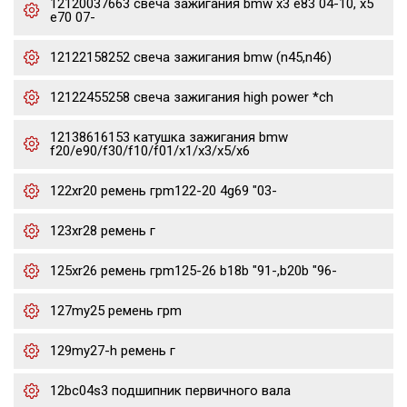
12120037663 свеча зажигания bmw x3 e83 04-10, x5
e70 07-
12122158252 свеча зажигания bmw (n45,n46)
12122455258 свеча зажигания high power *ch
12138616153 катушка зажигания bmw
f20/e90/f30/f10/f01/x1/x3/x5/x6
122xr20 ремень грm122-20 4g69 "03-
123xr28 ремень г
125xr26 ремень грm125-26 b18b "91-,b20b "96-
127my25 ремень грm
129my27-h ремень г
12bc04s3 подшипник первичного вала