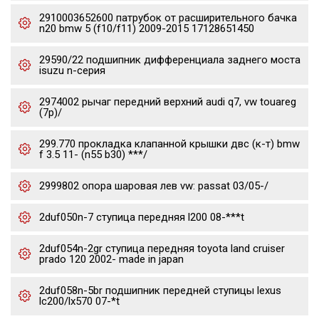
2910003652600 патрубок от расширительного бачка
n20 bmw 5 (f10/f11) 2009-2015 17128651450
29590/22 подшипник дифференциала заднего моста
isuzu n-серия
2974002 рычаг передний верхний audi q7, vw touareg
(7p)/
299.770 прокладка клапанной крышки двс (к-т) bmw
f 3.5 11- (n55 b30) ***/
2999802 опора шаровая лев vw: passat 03/05-/
2duf050n-7 ступица передняя l200 08-***t
2duf054n-2gr ступица передняя toyota land cruiser
prado 120 2002- made in japan
2duf058n-5br подшипник передней ступицы lexus
lc200/lx570 07-*t