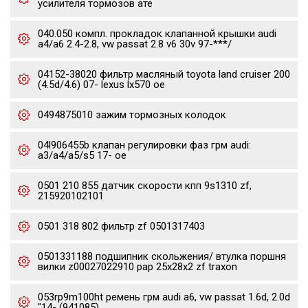
усилителя тормозов ате
040.050 компл. прокладок клапанной крышки audi
a4/a6 2.4-2.8, vw passat 2.8 v6 30v 97-***/
04152-38020 фильтр масляный toyota land cruiser 200
(4.5d/4.6) 07- lexus lx570 oe
0494875010 зажим тормозных колодок
04l906455b клапан регулировки фаз грм audi:
a3/a4/a5/s5 17- oe
0501 210 855 датчик скорости кпп 9s1310 zf,
215920102101
0501 318 802 фильтр zf 0501317403
0501331188 подшипник скольжения/ втулка поршня
вилки z00027022910 pap 25x28x2 zf traxon
053rp9m100ht ремень грм audi a6, vw passat 1.6d, 2.0d
"14- (941085)