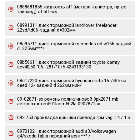
0888681855 жидкость atf (металл. канистра, пр-во
тайланд) ot atf-ws
08991311 диск тормозной landrover freelander
22sd/td06-задний d=302мм
08a95711 диск тормозной mercedes ml w166 задний
d=325мм***/
08b56611 диск тормозной задний toyota camry
acv40,50 "06- 281/10/5 4243133130
08c17220 диск тормозной hyundai creta 16-/i30/kia
ceed 12- задний d 262мм иии/
09-02871-sx ремень поликлиновой 9pk2871 mb
actrosaxor om501laom502la 0902871sx
092.750 прокладка крышки привода грм vag 1.4 / 1.6
09701021 диск тормозной audi a3/volkswagen
g4/skoda fabia передний вент***./