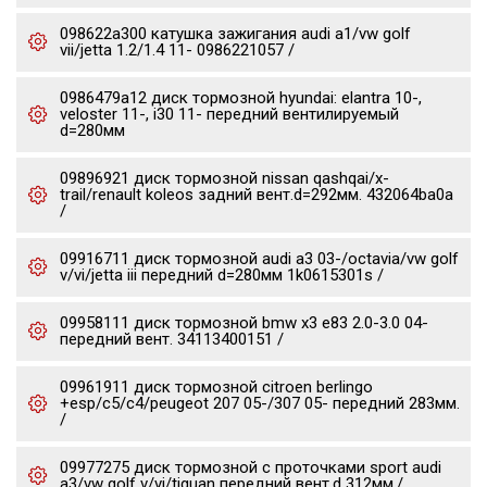
098622a300 катушка зажигания audi a1/vw golf
vii/jetta 1.2/1.4 11- 0986221057 /
0986479a12 диск тормозной hyundai: elantra 10-,
veloster 11-, i30 11- передний вентилируемый
d=280мм
09896921 диск тормозной nissan qashqai/x-
trail/renault koleos задний вент.d=292мм. 432064ba0a
/
09916711 диск тормозной audi a3 03-/octavia/vw golf
v/vi/jetta iii передний d=280мм 1k0615301s /
09958111 диск тормозной bmw x3 e83 2.0-3.0 04-
передний вент. 34113400151 /
09961911 диск тормозной citroen berlingo
+esp/c5/c4/peugeot 207 05-/307 05- передний 283мм.
/
09977275 диск тормозной c проточками sport audi
a3/vw golf v/vi/tiguan передний вент.d 312мм./