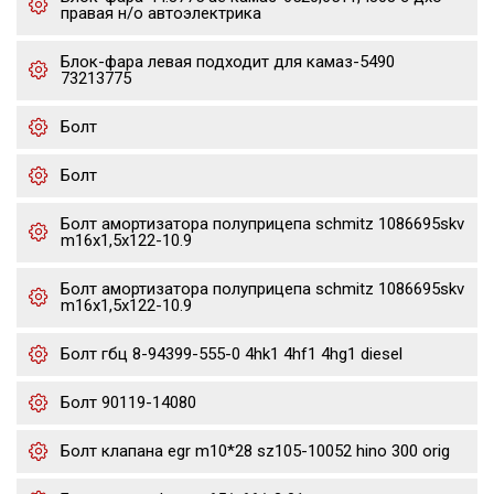
правая н/о автоэлектрика
Блок-фара левая подходит для камаз-5490
73213775
Болт
Болт
Болт амортизатора полуприцепа schmitz 1086695skv
m16x1,5х122-10.9
Болт амортизатора полуприцепа schmitz 1086695skv
m16x1,5х122-10.9
Болт гбц 8-94399-555-0 4hk1 4hf1 4hg1 diesel
Болт 90119-14080
Болт клапана egr m10*28 sz105-10052 hino 300 orig