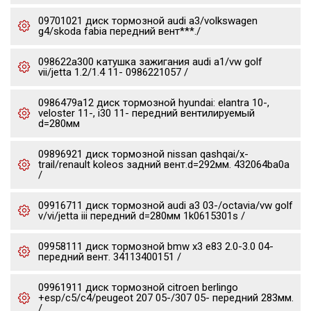
09701021 диск тормозной audi a3/volkswagen
g4/skoda fabia передний вент***./
098622a300 катушка зажигания audi a1/vw golf
vii/jetta 1.2/1.4 11- 0986221057 /
0986479a12 диск тормозной hyundai: elantra 10-,
veloster 11-, i30 11- передний вентилируемый
d=280мм
09896921 диск тормозной nissan qashqai/x-
trail/renault koleos задний вент.d=292мм. 432064ba0a
/
09916711 диск тормозной audi a3 03-/octavia/vw golf
v/vi/jetta iii передний d=280мм 1k0615301s /
09958111 диск тормозной bmw x3 e83 2.0-3.0 04-
передний вент. 34113400151 /
09961911 диск тормозной citroen berlingo
+esp/c5/c4/peugeot 207 05-/307 05- передний 283мм.
/