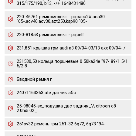
315/175/190, b13, -/+ 1648431480
220-46761 ремкомплект - рцсaca2#,aca30
"05-,acv40,acv30,azt250,ksp90 "05-
220-81853 ремкомплект - рцсelf
231.851 крышка грм audi a3 09/04-03/13 axx 09/04- /
231530,50 кольца поршневые 0 50ka24e "97- 89/1 5/1
5/2 8
Бводной ремня г
24071163363 ate датчик абс
25-98045-sx_подушка двс задняя_\\ citroen c8
2.0hdi 02_
251xy32 ремень грм 251-32 6g72, 6g73 "94-