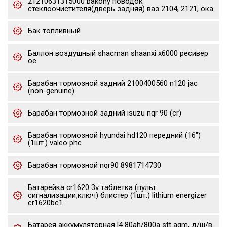
21210631315000 bakony поводок
стеклоочистителя(дверь задняя) ваз 2104, 2121, ока
Бак топливный
Баллон воздушный shacman shaanxi x6000 ресивер
oe
Барабан тормозной задний 2100400560 n120 jac
(non-genuine)
Барабан тормозной задний isuzu nqr 90 (cr)
Барабан тормозной hyundai hd120 передний (16")
(1шт.) valeo phc
Барабан тормозной nqr90 8981714730
Батарейка cr1620 3v таблетка (пульт
сигнализации,ключ) блистер (1шт.) lithium energizer
cr1620bc1
Батарея аккумуляторная l4 80ah/800a stt agm, д/ш/в