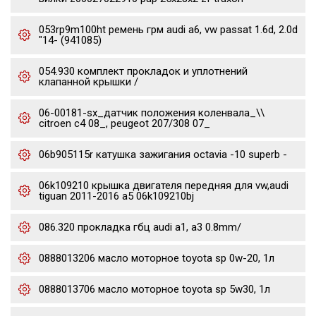
053rp9m100ht ремень грм audi a6, vw passat 1.6d, 2.0d
"14- (941085)
054.930 комплект прокладок и уплотнений
клапанной крышки /
06-00181-sx_датчик положения коленвала_\\
citroen c4 08_, peugeot 207/308 07_
06b905115r катушка зажигания octavia -10 superb -
06k109210 крышка двигателя передняя для vw,audi
tiguan 2011-2016 a5 06k109210bj
086.320 прокладка гбц audi a1, a3 0.8mm/
0888013206 масло моторное toyota sp 0w-20, 1л
0888013706 масло моторное toyota sp 5w30, 1л