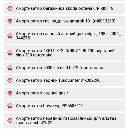
Амортизатор багажника skoda octavia 04- ktb118
Амортизатор газ. задн. vw amarok 10- (m8013210)
Амортизатор газовый задний gaz volga _1982-2004_
344275
Амортизатор 48511-37290/48511-80130 передний
hino 300 automatic
Амортизатор 54300-5h500 hd72 fr automatic
Амортизатор задний fusocanter mk302296
Амортизатор задний gas r
Амортизатор howo wg9925688112
Амортизатор передний газомасляный для а/м газ
газель next a21r22