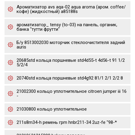
Ароматизатор avs aqa-02 aqua aroma (аром. coffee/
кофе) (жидкостный) a85188s
ароматизатор_ tensy (to-03) на панель, органик,
банка "тутти фрутти"
Б/у 8513002030 моторчик стеклоочистителя задний
auris
20685std кольца поршневые std4d55-t 4d56-t 91 1/2
5/2/4
20740std кольца поршневые std4g92 81/1 2/1 2/2 8
21002300 кольцо уплотнительное citroen jumper iii 16
-
21030800 кольцо уплотнительное
211s8m34-h ремень грm hnbr211-34 2uz-fe "98-*