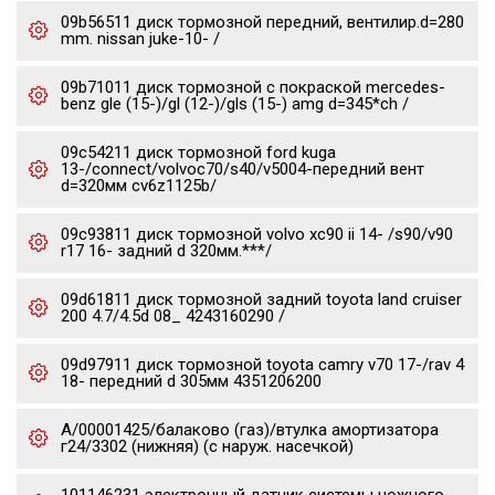
09b56511 диск тормозной передний, вентилир.d=280
mm. nissan juke-10- /
09b71011 диск тормозной с покраской mercedes-
benz gle (15-)/gl (12-)/gls (15-) amg d=345*ch /
09c54211 диск тормозной ford kuga
13-/connect/volvoc70/s40/v5004-передний вент
d=320мм cv6z1125b/
09c93811 диск тормозной volvo xc90 ii 14- /s90/v90
r17 16- задний d 320мм.***/
09d61811 диск тормозной задний toyota land cruiser
200 4.7/4.5d 08_ 4243160290 /
09d97911 диск тормозной toyota camry v70 17-/rav 4
18- передний d 305мм 4351206200
А/00001425/балаково (газ)/втулка амортизатора
г24/3302 (нижняя) (с наруж. насечкой)