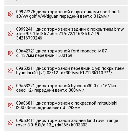
09977275 диск тормозной c проточками sport audi
a3/vw golf v/vi/tiguan передний вент.d 312мм./
09992411 диск тормозной задний с покрытием bmw
x5-e70/f15/f85 / x6-e71/e72/f16/86 07-19
34216793246
09a42721 диск тормозной ford mondeo iv 07-
d=137мм передний 1500159
09a53211 диск тормозной передний с уф покрытием
hyundai i40 (vf) 03/12- d=300мм 517123k110 ***/
09a53221 диск тормозной hyundai i30 07- r16"/kia
ceed 12- передний вент.d 300мм./
09a86811 диск тормозной с покраской mitsubishi
l200 05-передний вент d=293мм
09b50411 диск тормозной задний land rover range
rover 3.0-5.0i/d 13_ (d=365) lr033303