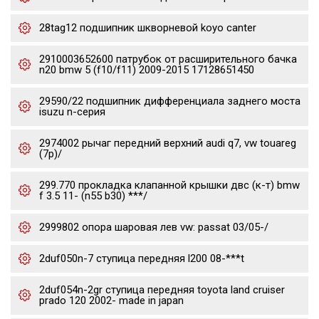
28tag12 подшипник шкворневой koyo canter
2910003652600 патрубок от расширительного бачка
n20 bmw 5 (f10/f11) 2009-2015 17128651450
29590/22 подшипник дифференциала заднего моста
isuzu n-серия
2974002 рычаг передний верхний audi q7, vw touareg
(7p)/
299.770 прокладка клапанной крышки двс (к-т) bmw
f 3.5 11- (n55 b30) ***/
2999802 опора шаровая лев vw: passat 03/05-/
2duf050n-7 ступица передняя l200 08-***t
2duf054n-2gr ступица передняя toyota land cruiser
prado 120 2002- made in japan