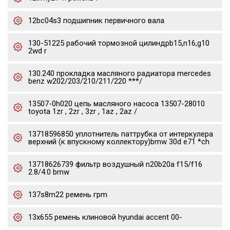
12bc04s3 подшипник первичного вала
130-51225 рабочий тормозной цилиндрb15,n16,g10
2wd r
130.240 прокладка масляного радиатора mercedes
benz w202/203/210/211/220 ***/
13507-0h020 цепь масляного насоса 13507-28010
toyota 1zr , 2zr , 3zr , 1az , 2az /
13718596850 уплотнитель паттрубка от интеркулера
верхний (к впускному коллектору)bmw 30d e71 *ch
13718626739 фильтр воздушный n20b20a f15/f16
2.8/4.0 bmw
137s8m22 ремень грm
13x655 ремень клиновой hyundai accent 00-