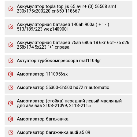
Аккумулятор topla top jis 65 ач r+ (0) 56568 smf
230x175x200220 en650 118667
Аккумуляторная батарея 140ah 900a ( + : - )
513/189/223 wez140900l
Аккумуляторная батарея 75ah 680a 18.6кг 6ст-75 d26
258x174,5x223 "+" справа
Актуатор турбокомпрессора mat1104gr
Амортизатор 1110956sx
Амортизатор 55300-5h500 hd72 rr automatic
Амортизатор (стойка) передний левый масляный
для а/м ваз 2108-21099, 2113-2115
Амортизатор багажника
Амортизатор багажника audi a5 09