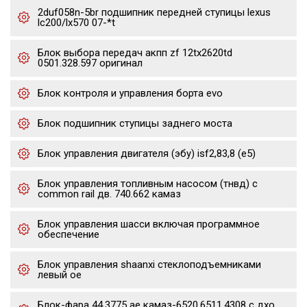
2duf058n-5br подшипник передней ступицы lexus
lc200/lx570 07-*t
Блок выбора передач акпп zf 12tx2620td
0501.328.597 оригинал
Блок контроля и управления борта evo
Блок подшипник ступицы заднего моста
Блок управления двигателя (эбу) isf2,83,8 (е5)
Блок управления топливным насосом (тнвд) с
common rail дв. 740.662 камаз
Блок управления шасси включая программное
обеспечение
Блок управления shaanxi стеклоподъемниками
левый oe
Блок-фара 44.3775 ae камаз-6520,6511,4308 с дхо