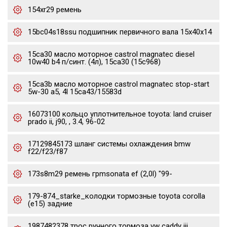
154xr29 ремень
15bc04s18ssu подшипник первичного вала 15x40x14
15ca30 масло моторное castrol magnatec diesel
10w40 b4 п/синт. (4л), 15ca30 (15c968)
15ca3b масло моторное castrol magnatec stop-start
5w-30 a5, 4l 15ca43/15583d
16073100 кольцо уплотнительное toyota: land cruiser
prado ii, j90, , 3.4, 96-02
17129845173 шланг системы охлаждения bmw
f22/f23/f87
173s8m29 ремень грmsonata ef (2,0l) "99-
179-874_starke_колодки тормозные toyota corolla
(e15) задние
1987482378 трос ручного тормоза vw caddy iii