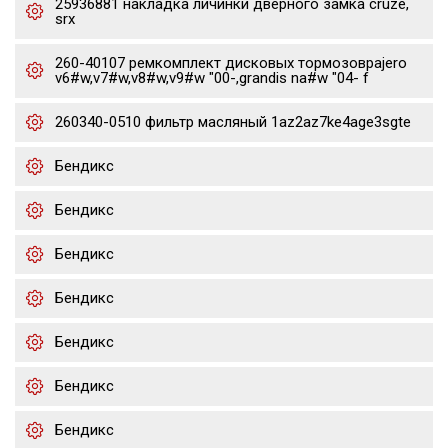
25936881 накладка личинки дверного замка cruze,
srx
260-40107 ремкомплект дисковых тормозовpajero
v6#w,v7#w,v8#w,v9#w "00-,grandis na#w "04- f
260340-0510 фильтр масляный 1az2az7ke4age3sgte
Бендикс
Бендикс
Бендикс
Бендикс
Бендикс
Бендикс
Бендикс