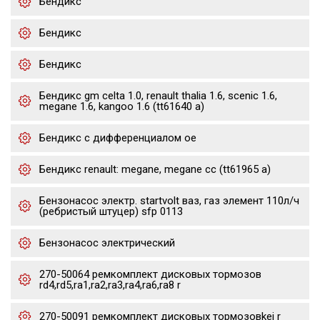
Бендикс
Бендикс
Бендикс
Бендикс gm celta 1.0, renault thalia 1.6, scenic 1.6,
megane 1.6, kangoo 1.6 (tt61640 a)
Бендикс с дифференциалом oe
Бендикс renault: megane, megane cc (tt61965 a)
Бензонасос электр. startvolt ваз, газ элемент 110л/ч
(ребристый штуцер) sfp 0113
Бензонасос электрический
270-50064 ремкомплект дисковых тормозов
rd4,rd5,ra1,ra2,ra3,ra4,ra6,ra8 r
270-50091 ремкомплект дисковых тормозовkei r