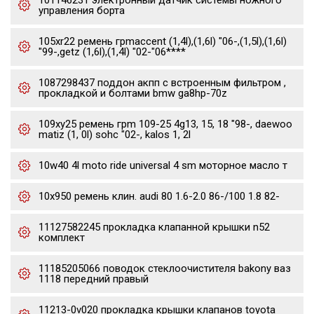
101146231 электронный датчик системы ножного
управления борта
105xr22 ремень грmaccent (1,4l),(1,6l) "06-,(1,5l),(1,6l)
"99-,getz (1,6l),(1,4l) "02-"06****
1087298437 поддон акпп с встроенным фильтром ,
прокладкой и болтами bmw ga8hp-70z
109xy25 ремень грm 109-25 4g13, 15, 18 "98-, daewoo
matiz (1, 0l) sohc "02-, kalos 1, 2l
10w40 4l moto ride universal 4 sm моторное масло т
10x950 ремень клин. audi 80 1.6-2.0 86-/100 1.8 82-
11127582245 прокладка клапанной крышки n52
комплект
11185205066 поводок стеклоочистителя bakony ваз
1118 передний правый
11213-0v020 прокладка крышки клапанов toyota