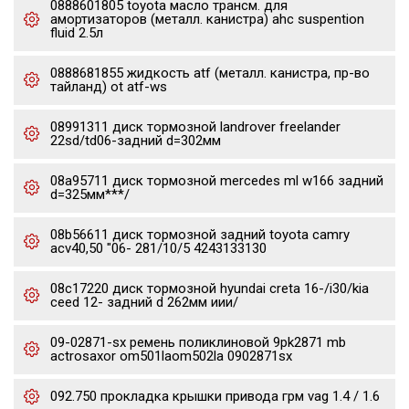
0888601805 toyota масло трансм. для
амортизаторов (металл. канистра) ahc suspention
fluid 2.5л
0888681855 жидкость atf (металл. канистра, пр-во
тайланд) ot atf-ws
08991311 диск тормозной landrover freelander
22sd/td06-задний d=302мм
08a95711 диск тормозной mercedes ml w166 задний
d=325мм***/
08b56611 диск тормозной задний toyota camry
acv40,50 "06- 281/10/5 4243133130
08c17220 диск тормозной hyundai creta 16-/i30/kia
ceed 12- задний d 262мм иии/
09-02871-sx ремень поликлиновой 9pk2871 mb
actrosaxor om501laom502la 0902871sx
092.750 прокладка крышки привода грм vag 1.4 / 1.6