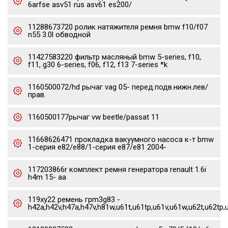
6arfse asv51 rus asv61 es200/
11288673720 ролик натяжителя ремня bmw f10/f07
n55 3.0l обводной
11427583220 фильтр масляный bmw 5-series, f10,
f11, g30 6-series, f06, f12, f13 7-series *k
1160500072/hd рычаг vag 05- перед.подв.нижн.лев/
прав.
1160500177рычаг vw beetle/passat 11
11668626471 прокладка вакуумного насоса к-т bmw
1-серия e82/e88/1-серия e87/e81 2004-
117203866r комплект ремня генератора renault 1.6i
h4m 15- aa
119xy22 ремень грm3g83 -
h42a,h42v,h47a,h47v,h81w,u61t,u61tp,u61v,u61w,u62t,u62tp,