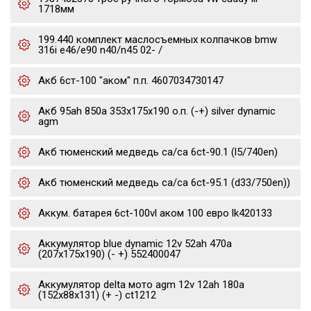
1718мм
199.440 комплект маслосъемных колпачков bmw
316i e46/e90 n40/n45 02- /
Акб 6ст-100 "аком" п.п. 4607034730147
Акб 95ah 850a 353x175x190 о.п. (-+) silver dynamic
agm
Акб тюменский медведь ca/ca 6ct-90.1 (l5/740en)
Акб тюменский медведь ca/ca 6ct-95.1 (d33/750en))
Аккум. батарея 6ct-100vl аком 100 евро lk420133
Аккумулятор blue dynamic 12v 52ah 470a
(207x175x190) (- +) 552400047
Аккумулятор delta мото agm 12v 12ah 180a
(152x88x131) (+ -) ct1212