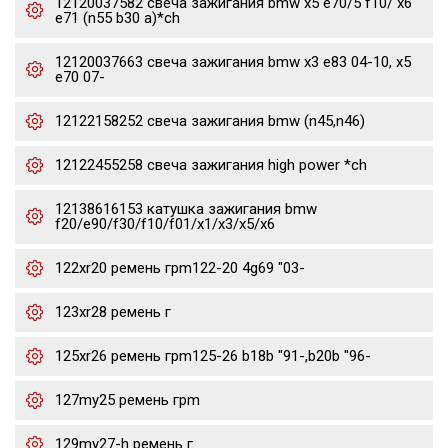
12120037582 свеча зажигания bmw x5 e70/5 f10/ x6
e71 (n55 b30 a)*ch
12120037663 свеча зажигания bmw x3 e83 04-10, x5
e70 07-
12122158252 свеча зажигания bmw (n45,n46)
12122455258 свеча зажигания high power *ch
12138616153 катушка зажигания bmw
f20/e90/f30/f10/f01/x1/x3/x5/x6
122xr20 ремень грm122-20 4g69 "03-
123xr28 ремень г
125xr26 ремень грm125-26 b18b "91-,b20b "96-
127my25 ремень грm
129my27-h ремень г