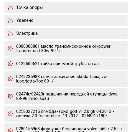
Точка опоры
Удалено
Электрика
0000000801 масло трансмиссионное oil-power
transfer unit 80w-90 1л
0122500521 гайка приёмной трубы on aa
0242235983 свеча зажигания skoda fabia, vw
lupo/jetta/fox 89- /
02474r/02420r подшипник передней ступицы dyna
88-96 ,hino,isuzu
0258027215 лямбда-зонд golf vii 2.0 gti 04.2013 -
octavia 2.0 fsi combi rs 11.2012 - 0258017180/
0280155968 форсунка бензиновая volvo: s60 r 2,5 t, r