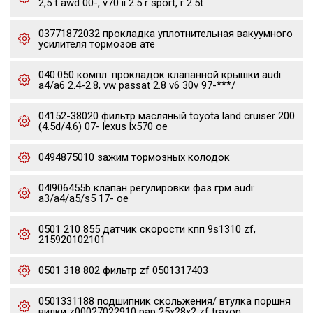
2,5 t awd 00-, v70 ii 2.5 r sport, r 2.5t
03771872032 прокладка уплотнительная вакуумного
усилителя тормозов ате
040.050 компл. прокладок клапанной крышки audi
a4/a6 2.4-2.8, vw passat 2.8 v6 30v 97-***/
04152-38020 фильтр масляный toyota land cruiser 200
(4.5d/4.6) 07- lexus lx570 oe
0494875010 зажим тормозных колодок
04l906455b клапан регулировки фаз грм audi:
a3/a4/a5/s5 17- oe
0501 210 855 датчик скорости кпп 9s1310 zf,
215920102101
0501 318 802 фильтр zf 0501317403
0501331188 подшипник скольжения/ втулка поршня
вилки z00027022910 pap 25x28x2 zf traxon