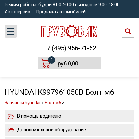
Режим работы: будни 8:00-20:00 выходные 9:00-18:00
Автосервис
Продажа автомобилей
+7 (495) 956-71-62
0
руб.0,00
HYUNDAI K997961050B Болт м6
Запчасти hyundai
>
Болт м6
>
В помощь водителю
Дополнительное оборудование