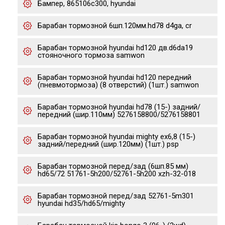
Бампер, 865106c300, hyundai
Барабан тормозной 6шп.120мм.hd78 d4ga, cr
Барабан тормозной hyundai hd120 дв.d6da19
стояночного тормоза samwon
Барабан тормозной hyundai hd120 передний
(пневмотормоза) (8 отверстий) (1шт.) samwon
Барабан тормозной hyundai hd78 (15-) задний/
передний (шир.110мм) 5276158800/5276158801
Барабан тормозной hyundai mighty ex6,8 (15-)
задний/передний (шир.120мм) (1шт.) psp
Барабан тормозной перед/зад (6шп.85 мм)
hd65/72 51761-5h200/52761-5h200 xzh-32-018
Барабан тормозной перед/зад 52761-5m301
hyundai hd35/hd65/mighty