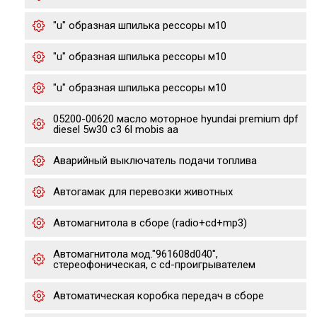
"u" образная шпилька рессоры м10
"u" образная шпилька рессоры м10
"u" образная шпилька рессоры м10
05200-00620 масло моторное hyundai premium dpf
diesel 5w30 c3 6l mobis aa
Аварийный выключатель подачи топлива
Автогамак для перевозки животных
Автомагнитола в сборе (radio+cd+mp3)
Автомагнитола мод."961608d040",
стереофоническая, с cd-проигрывателем
Автоматическая коробка передач в сборе