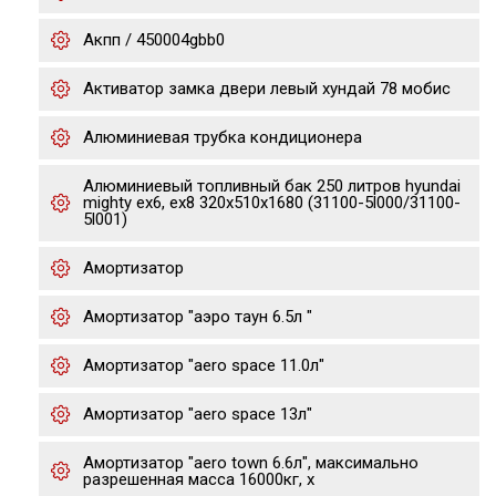
Акпп / 450004gbb0
Активатор замка двери левый хундай 78 мобис
Алюминиевая трубка кондиционера
Алюминиевый топливный бак 250 литров hyundai
mighty ex6, ex8 320х510х1680 (31100-5l000/31100-
5l001)
Амортизатор
Амортизатор "аэро таун 6.5л "
Амортизатор "aero space 11.0л"
Амортизатор "aero space 13л"
Амортизатор "aero town 6.6л", максимально
разрешенная масса 16000кг, х