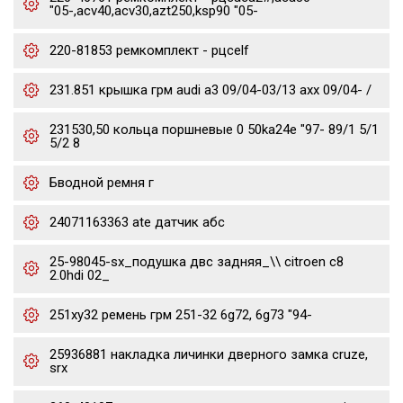
"05-,acv40,acv30,azt250,ksp90 "05-
220-81853 ремкомплект - рцсelf
231.851 крышка грм audi a3 09/04-03/13 axx 09/04- /
231530,50 кольца поршневые 0 50ka24e "97- 89/1 5/1
5/2 8
Бводной ремня г
24071163363 ate датчик абс
25-98045-sx_подушка двс задняя_\\ citroen c8
2.0hdi 02_
251xy32 ремень грм 251-32 6g72, 6g73 "94-
25936881 накладка личинки дверного замка cruze,
srx