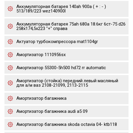
Аккумуляторная батарея 140ah 900a ( + : - )
513/189/223 wez140900l
Аккумуляторная батарея 75ah 680a 18.6кг 6ст-75 d26
258x174,5x223 "+" справа
Актуатор турбокомпрессора mat1104gr
Амортизатор 1110956sx
Амортизатор 55300-5h500 hd72 rr automatic
Амортизатор (стойка) передний левый масляный
для а/м ваз 2108-21099, 2113-2115
Амортизатор багажника
Амортизатор багажника audi a5 09
Амортизатор багажника skoda octavia 04- ktb118