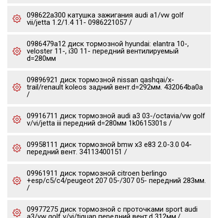
098622a300 катушка зажигания audi a1/vw golf
vii/jetta 1.2/1.4 11- 0986221057 /
0986479a12 диск тормозной hyundai: elantra 10-,
veloster 11-, i30 11- передний вентилируемый
d=280мм
09896921 диск тормозной nissan qashqai/x-
trail/renault koleos задний вент.d=292мм. 432064ba0a
/
09916711 диск тормозной audi a3 03-/octavia/vw golf
v/vi/jetta iii передний d=280мм 1k0615301s /
09958111 диск тормозной bmw x3 e83 2.0-3.0 04-
передний вент. 34113400151 /
09961911 диск тормозной citroen berlingo
+esp/c5/c4/peugeot 207 05-/307 05- передний 283мм.
/
09977275 диск тормозной c проточками sport audi
a3/vw golf v/vi/tiguan передний вент.d 312мм./