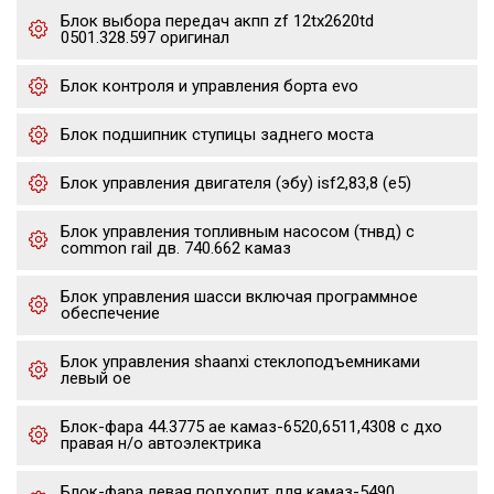
Блок выбора передач акпп zf 12tx2620td
0501.328.597 оригинал
Блок контроля и управления борта evo
Блок подшипник ступицы заднего моста
Блок управления двигателя (эбу) isf2,83,8 (е5)
Блок управления топливным насосом (тнвд) с
common rail дв. 740.662 камаз
Блок управления шасси включая программное
обеспечение
Блок управления shaanxi стеклоподъемниками
левый oe
Блок-фара 44.3775 ae камаз-6520,6511,4308 с дхо
правая н/о автоэлектрика
Блок-фара левая подходит для камаз-5490