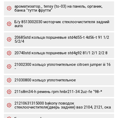
ароматизатор_ tensy (to-03) на панель, органик,
банка "тутти фрутти"
Б/у 8513002030 моторчик стеклоочистителя задний
auris
20685std кольца поршневые std4d55-t 4d56-t 91 1/2
5/2/4
20740std кольца поршневые std4g92 81/1 2/1 2/2 8
21002300 кольцо уплотнительное citroen jumper iii 16
-
21030800 кольцо уплотнительное
211s8m34-h ремень грm hnbr211-34 2uz-fe "98-*
21210631315000 bakony поводок
стеклоочистителя(дверь задняя) ваз 2104, 2121, ока