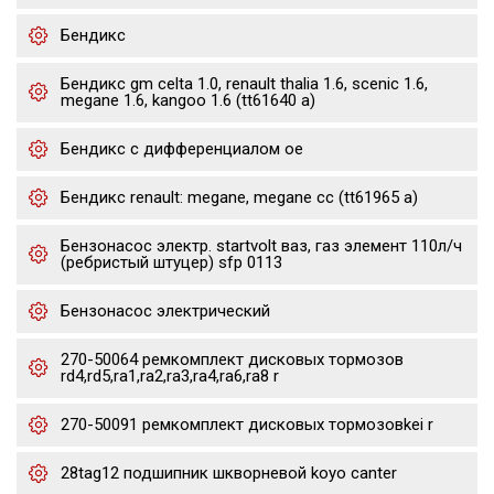
Бендикс
Бендикс gm celta 1.0, renault thalia 1.6, scenic 1.6,
megane 1.6, kangoo 1.6 (tt61640 a)
Бендикс с дифференциалом oe
Бендикс renault: megane, megane cc (tt61965 a)
Бензонасос электр. startvolt ваз, газ элемент 110л/ч
(ребристый штуцер) sfp 0113
Бензонасос электрический
270-50064 ремкомплект дисковых тормозов
rd4,rd5,ra1,ra2,ra3,ra4,ra6,ra8 r
270-50091 ремкомплект дисковых тормозовkei r
28tag12 подшипник шкворневой koyo canter