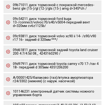
09b71011 диск тормозной с покраской mercedes-
benz gle (15-)/gl (12-)/gls (15-) amg d=345*ch /
09c54211 диск тормозной ford kuga
13-/connect/volvoc70/s40/v5004-передний вент
d=320мм cv6z1125b/
09c93811 диск тормозной volvo xc90 ii 14- /s90/v90
r17 16- задний d 320мм.***/
09d61811 диск тормозной задний toyota land cruiser
200 4.7/4.5d 08_ 4243160290 /
09d97911 диск тормозной toyota camry v70 17-/rav 4
18- передний d 305мм 4351206200
А/00001425/балаково (газ)/втулка амортизатора
г24/3302 (нижняя) (с наруж. насечкой)
101146231 электронный датчик системы ножного
управления борта