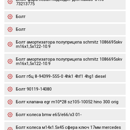
73213775
Болт
Болт
Болт амортизатора полуприцепа schmitz 1086695skv
m16x1,5х122-10.9
Болт амортизатора полуприцепа schmitz 1086695skv
m16x1,5х122-10.9
Болт гбц 8-94399-555-0 4hk1 4hf1 4hg1 diesel
Болт 90119-14080
Болт клапана egr m10*28 sz105-10052 hino 300 orig
Болт колеса bmw e65/e66/x3 01-
Болт колеса м14х1.5х45 сфера ключ 17мм mercedes