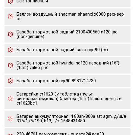
Бак топливный
Баллон воздушный shacman shaanxi x6000 ресивер
oe
Барабан тормозной задний 2100400560 n120 jac
(non-genuine)
Барабан тормозной задний isuzu nqr 90 (cr)
Барабан тормозной hyundai hd120 передний (16")
(1шт.) valeo phc
Барабан тормозной nqr90 8981714730
Батарейка cr1620 3v таблетка (пульт
сигнализации,ключ) блистер (1шт.) lithium energizer
cr1620bc1
Батарея аккумуляторная l4 80ah/800a stt agm, д/ш/в
315/175/190, b13, -/+ 1648431480
220-46761 ремкомплект - рцсaca2#,aca30