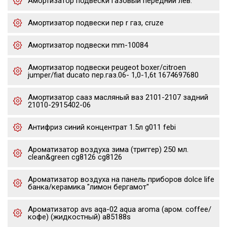
Амортизатор подвески газовый передний лев.
Амортизатор подвески пер r газ, cruze
Амортизатор подвески mm-10084
Амортизатор подвески peugeot boxer/citroen
jumper/fiat ducato пер.газ.06- 1,0-1,6t 1674697680
Амортизатор сааз масляный ваз 2101-2107 задний
21010-2915402-06
Антифриз синий концентрат 1.5л g011 febi
Ароматизатор воздуха зима (триггер) 250 мл.
clean&green cg8126 cg8126
Ароматизатор воздуха на панель приборов dolce life
банка/керамика "лимон бергамот"
Ароматизатор avs aqa-02 aqua aroma (аром. coffee/
кофе) (жидкостный) a85188s