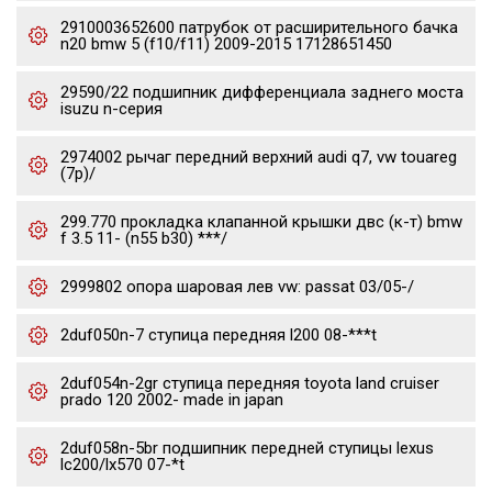
2910003652600 патрубок от расширительного бачка
n20 bmw 5 (f10/f11) 2009-2015 17128651450
29590/22 подшипник дифференциала заднего моста
isuzu n-серия
2974002 рычаг передний верхний audi q7, vw touareg
(7p)/
299.770 прокладка клапанной крышки двс (к-т) bmw
f 3.5 11- (n55 b30) ***/
2999802 опора шаровая лев vw: passat 03/05-/
2duf050n-7 ступица передняя l200 08-***t
2duf054n-2gr ступица передняя toyota land cruiser
prado 120 2002- made in japan
2duf058n-5br подшипник передней ступицы lexus
lc200/lx570 07-*t