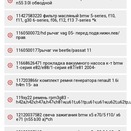
n55 3.0l обводной
11427583220 фильтр масляный bmw 5-series, f10,
f11, g30 6-series, f06, f12, f13 7-series *k
1160500072/hd рычаг vag 05- перед.подв.нижн.лев/
прав.
1160500177рычаг vw beetle/passat 11
11668626471 прокладка вакуумного насоса к-т bmw
1-серия e82/e88/1-серия e87/e81 2004-
117203866r комплект ремня генератора renault 1.6i
h4m 15- aa
119xy22 ремень грm3g83 -
h42a,h42v,h47a,h47v,h81w,u61t,u61tp,u61v,u61w,u62t,u62tp,
12120037582 свеча зажигания bmw x5 e70/5 f10/ x6
e71 (n55 b30 a)*ch