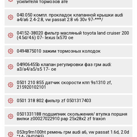
усилителя тормозов ате
040.050 компл. прокладок клапанной крышки audi
a4/a6 2.4-2.8, vw passat 2.8 v6 30v 97-***/
04152-38020 фильтр масляный toyota land cruiser 200
(4.5d/4.6) 07- lexus lx570 oe
0494875010 зажим тормозных колодок
04l906455b клапан регулировки фаз грм audi:
a3/a4/a5/s5 17- oe
0501 210 855 датчик скорости кпп 9s1310 zf,
215920102101
0501 318 802 фильтр zf 0501317403
0501331188 подшипник скольжения/ втулка поршня
вилки z00027022910 pap 25x28x2 zf traxon
053rp9m100ht ремень грм audi a6, vw passat 1.6d, 2.0d
"14- (941085)