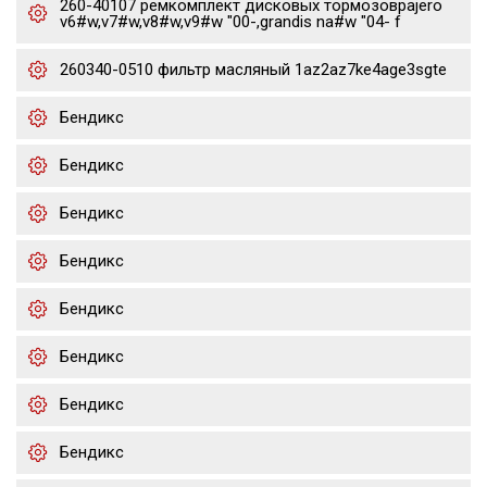
260-40107 ремкомплект дисковых тормозовpajero
v6#w,v7#w,v8#w,v9#w "00-,grandis na#w "04- f
260340-0510 фильтр масляный 1az2az7ke4age3sgte
Бендикс
Бендикс
Бендикс
Бендикс
Бендикс
Бендикс
Бендикс
Бендикс