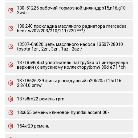
130-51225 рабочий тормозной цилиндрb15,n16,g10
2wd r
130.240 прокладка масляного радиатора mercedes
benz w202/203/210/211/220 ***/
13507-0h020 цепь масляного насоса 13507-28010
toyota 1zr , 2zr , 3zr , 1az , 2az /
13718596850 уплотнитель паттрубка от интеркулера
верхний (к впускному коллектору)bmw 30d e71 *ch
13718626739 фильтр воздушный n20b20a f15/f16
2.8/4.0 bmw
137s8m22 ремень грm
13x655 ремень клиновой hyundai accent 00-
154xr29 ремень