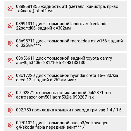
0888681855 жидкость atf (металл. канистра, пр-во
тайланд) ot atf-ws
08991311 диск тормозной landrover freelander
22sd/td06-задний d=302мм
08a95711 диск тормозной mercedes ml w166 задний
d=325мм***/
08b56611 диск тормозной задний toyota camry
acv40,50 "06- 281/10/5 4243133130
08c17220 диск тормозной hyundai creta 16-/i30/kia
ceed 12- задний d 262мм иии/
09-02871-sx ремень поликлиновой 9pk2871 mb
actrosaxor om501laom502la 0902871sx
092.750 прокладка крышки привода грм vag 1.4 / 1.6
09701021 диск тормозной audi a3/volkswagen
g4/skoda fabia передний вент***./