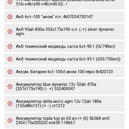
316i e46/e90 n40/n45 02- /
Акб 6ст-100 "аком" п.п. 4607034730147
Акб 95ah 850a 353x175x190 о.п. (-+) silver dynamic
agm
Акб тюменский медведь ca/ca 6ct-90.1 (l5/740en)
Акб тюменский медведь ca/ca 6ct-95.1 (d33/750en))
Аккум. батарея 6ct-100vl аком 100 евро lk420133
Аккумулятор blue dynamic 12v 52ah 470a
(207x175x190) (- +) 552400047
Аккумулятор delta мото agm 12v 12ah 180a
(152x88x131) (+ -) ct1212
Аккумулятор topla top jis 65 ач r+ (0) 56568 smf
230x175x200220 en650 118667