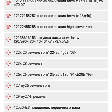
12120037663 свеча зажигания bmw x3 e83 04-10, x5
e70 07-
12122158252 свеча зажигания bmw (n45,n46)
12122455258 свеча зажигания high power *ch
12138616153 катушка зажигания bmw
f20/e90/f30/f10/f01/x1/x3/x5/x6
122xr20 ремень грm122-20 4g69 "03-
123xr28 ремень г
125xr26 ремень грm125-26 b18b "91-,b20b "96-
127my25 ремень грm
129my27-h ремень г
12bc04s3 подшипник первичного вала