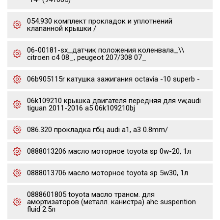
054.930 комплект прокладок и уплотнений
клапанной крышки /
06-00181-sx_датчик положения коленвала_\\
citroen c4 08_, peugeot 207/308 07_
06b905115r катушка зажигания octavia -10 superb -
06k109210 крышка двигателя передняя для vw,audi
tiguan 2011-2016 a5 06k109210bj
086.320 прокладка гбц audi a1, a3 0.8mm/
0888013206 масло моторное toyota sp 0w-20, 1л
0888013706 масло моторное toyota sp 5w30, 1л
0888601805 toyota масло трансм. для
амортизаторов (металл. канистра) ahc suspention
fluid 2.5л