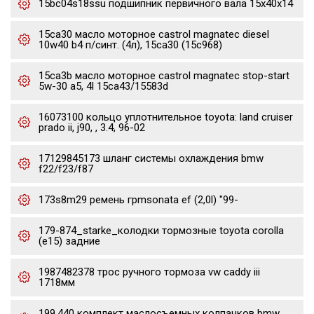
15bc04s18ssu подшипник первичного вала 15x40x14
15ca30 масло моторное castrol magnatec diesel
10w40 b4 п/синт. (4л), 15ca30 (15c968)
15ca3b масло моторное castrol magnatec stop-start
5w-30 a5, 4l 15ca43/15583d
16073100 кольцо уплотнительное toyota: land cruiser
prado ii, j90, , 3.4, 96-02
17129845173 шланг системы охлаждения bmw
f22/f23/f87
173s8m29 ремень грmsonata ef (2,0l) "99-
179-874_starke_колодки тормозные toyota corolla
(e15) задние
1987482378 трос ручного тормоза vw caddy iii
1718мм
199.440 комплект маслосъемных колпачков bmw