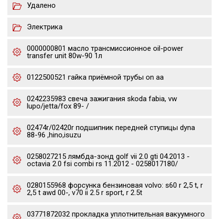
Удалено
Электрика
0000000801 масло трансмиссионное oil-power
transfer unit 80w-90 1л
0122500521 гайка приёмной трубы on aa
0242235983 свеча зажигания skoda fabia, vw
lupo/jetta/fox 89- /
02474r/02420r подшипник передней ступицы dyna
88-96 ,hino,isuzu
0258027215 лямбда-зонд golf vii 2.0 gti 04.2013 -
octavia 2.0 fsi combi rs 11.2012 - 0258017180/
0280155968 форсунка бензиновая volvo: s60 r 2,5 t, r
2,5 t awd 00-, v70 ii 2.5 r sport, r 2.5t
03771872032 прокладка уплотнительная вакуумного