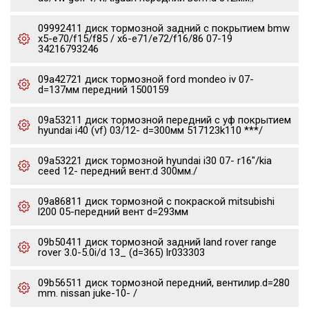
09992411 диск тормозной задний с покрытием bmw
x5-e70/f15/f85 / x6-e71/e72/f16/86 07-19
34216793246
09a42721 диск тормозной ford mondeo iv 07-
d=137мм передний 1500159
09a53211 диск тормозной передний с уф покрытием
hyundai i40 (vf) 03/12- d=300мм 517123k110 ***/
09a53221 диск тормозной hyundai i30 07- r16"/kia
ceed 12- передний вент.d 300мм./
09a86811 диск тормозной с покраской mitsubishi
l200 05-передний вент d=293мм
09b50411 диск тормозной задний land rover range
rover 3.0-5.0i/d 13_ (d=365) lr033303
09b56511 диск тормозной передний, вентилир.d=280
mm. nissan juke-10- /