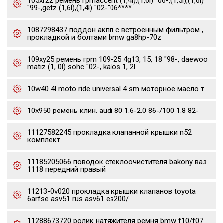
105xr22 ремень грmaccent (1,4l),(1,6l) "06-,(1,5l),(1,6l)
"99-,getz (1,6l),(1,4l) "02-"06****
1087298437 поддон акпп с встроенным фильтром ,
прокладкой и болтами bmw ga8hp-70z
109xy25 ремень грm 109-25 4g13, 15, 18 "98-, daewoo
matiz (1, 0l) sohc "02-, kalos 1, 2l
10w40 4l moto ride universal 4 sm моторное масло т
10x950 ремень клин. audi 80 1.6-2.0 86-/100 1.8 82-
11127582245 прокладка клапанной крышки n52
комплект
11185205066 поводок стеклоочистителя bakony ваз
1118 передний правый
11213-0v020 прокладка крышки клапанов toyota
6arfse asv51 rus asv61 es200/
11288673720 ролик натяжителя ремня bmw f10/f07