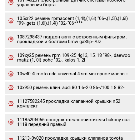
101146231 электронный датчик системы ножного
управления борта
105xr22 ремень грmaccent (1,4l),(1,6l) "06-,(1,5l),(1,6l)
"99-,getz (1,6l),(1,4l) "02-"06****
1087298437 поддон акпп с встроенным фильтром ,
прокладкой и болтами bmw ga8hp-70z
109xy25 ремень грm 109-25 4g13, 15, 18 "98-, daewoo
matiz (1, 0l) sohc "02-, kalos 1, 2l
10w40 4l moto ride universal 4 sm моторное масло т
10x950 ремень клин. audi 80 1.6-2.0 86-/100 1.8 82-
11127582245 прокладка клапанной крышки n52
комплект
11185205066 поводок стеклоочистителя bakony ваз
1118 передний правый
11213-0v020 прокладка крышки клапанов toyota