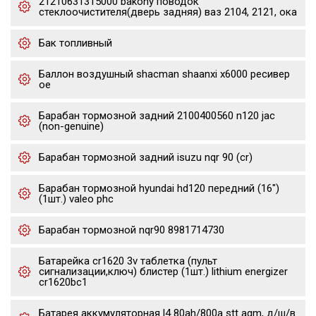
21210631315000 bakony поводок
стеклоочистителя(дверь задняя) ваз 2104, 2121, ока
Бак топливный
Баллон воздушный shacman shaanxi x6000 ресивер
oe
Барабан тормозной задний 2100400560 n120 jac
(non-genuine)
Барабан тормозной задний isuzu nqr 90 (cr)
Барабан тормозной hyundai hd120 передний (16")
(1шт.) valeo phc
Барабан тормозной nqr90 8981714730
Батарейка cr1620 3v таблетка (пульт
сигнализации,ключ) блистер (1шт.) lithium energizer
cr1620bc1
Батарея аккумуляторная l4 80ah/800a stt agm, д/ш/в