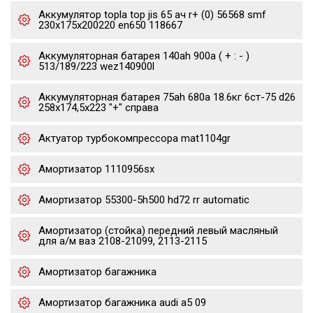
Аккумулятор topla top jis 65 ач r+ (0) 56568 smf
230x175x200220 en650 118667
Аккумуляторная батарея 140ah 900a ( + : - )
513/189/223 wez140900l
Аккумуляторная батарея 75ah 680a 18.6кг 6ст-75 d26
258x174,5x223 "+" справа
Актуатор турбокомпрессора mat1104gr
Амортизатор 1110956sx
Амортизатор 55300-5h500 hd72 rr automatic
Амортизатор (стойка) передний левый масляный
для а/м ваз 2108-21099, 2113-2115
Амортизатор багажника
Амортизатор багажника audi a5 09