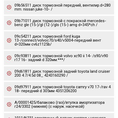
09b56511 диск тормозной передний, вентилир.d=280
mm. nissan juke-10- /
09b71011 диск тормозной с покраской mercedes-
benz gle (15-)/gl (12-)/gls (15-) amg d=345*ch /
09c54211 диск тормозной ford kuga
13-/connect/volvoc70/s40/v5004-передний вент
d=320мм cv6z1125b/
09c93811 диск тормозной volvo xc90 ii 14- /s90/v90
r17 16- задний d 320мм.***/
09d61811 диск тормозной задний toyota land cruiser
200 4.7/4.5d 08_ 4243160290 /
09d97911 диск тормозной toyota camry v70 17-/rav 4
18- передний d 305мм 4351206200
А/00001425/балаково (газ)/втулка амортизатора
г24/3302 (нижняя) (с наруж. насечкой)