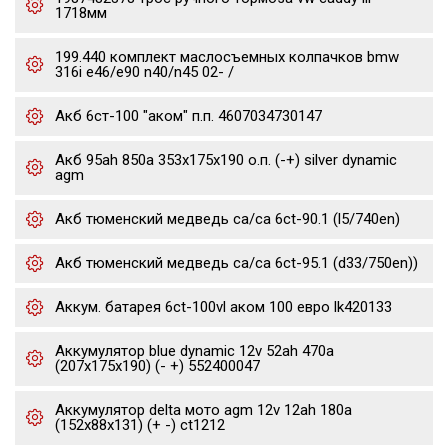
1718мм
199.440 комплект маслосъемных колпачков bmw
316i e46/e90 n40/n45 02- /
Акб 6ст-100 "аком" п.п. 4607034730147
Акб 95ah 850a 353x175x190 о.п. (-+) silver dynamic
agm
Акб тюменский медведь ca/ca 6ct-90.1 (l5/740en)
Акб тюменский медведь ca/ca 6ct-95.1 (d33/750en))
Аккум. батарея 6ct-100vl аком 100 евро lk420133
Аккумулятор blue dynamic 12v 52ah 470a
(207x175x190) (- +) 552400047
Аккумулятор delta мото agm 12v 12ah 180a
(152x88x131) (+ -) ct1212