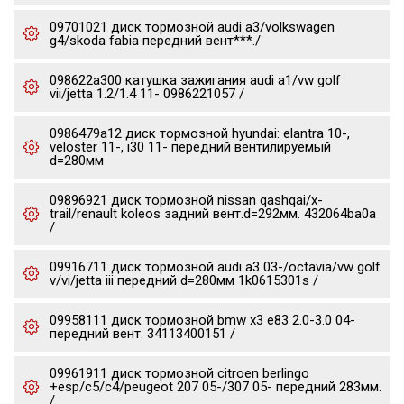
09701021 диск тормозной audi a3/volkswagen
g4/skoda fabia передний вент***./
098622a300 катушка зажигания audi a1/vw golf
vii/jetta 1.2/1.4 11- 0986221057 /
0986479a12 диск тормозной hyundai: elantra 10-,
veloster 11-, i30 11- передний вентилируемый
d=280мм
09896921 диск тормозной nissan qashqai/x-
trail/renault koleos задний вент.d=292мм. 432064ba0a
/
09916711 диск тормозной audi a3 03-/octavia/vw golf
v/vi/jetta iii передний d=280мм 1k0615301s /
09958111 диск тормозной bmw x3 e83 2.0-3.0 04-
передний вент. 34113400151 /
09961911 диск тормозной citroen berlingo
+esp/c5/c4/peugeot 207 05-/307 05- передний 283мм.
/