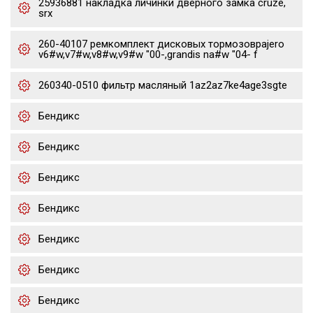
25936881 накладка личинки дверного замка cruze,
srx
260-40107 ремкомплект дисковых тормозовpajero
v6#w,v7#w,v8#w,v9#w "00-,grandis na#w "04- f
260340-0510 фильтр масляный 1az2az7ke4age3sgte
Бендикс
Бендикс
Бендикс
Бендикс
Бендикс
Бендикс
Бендикс