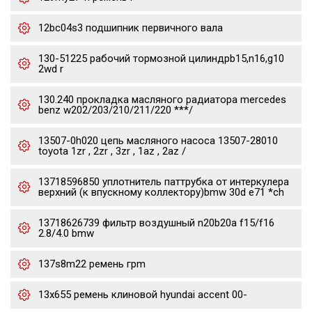
12bc04s3 подшипник первичного вала
130-51225 рабочий тормозной цилиндрb15,n16,g10
2wd r
130.240 прокладка масляного радиатора mercedes
benz w202/203/210/211/220 ***/
13507-0h020 цепь масляного насоса 13507-28010
toyota 1zr , 2zr , 3zr , 1az , 2az /
13718596850 уплотнитель паттрубка от интеркулера
верхний (к впускному коллектору)bmw 30d e71 *ch
13718626739 фильтр воздушный n20b20a f15/f16
2.8/4.0 bmw
137s8m22 ремень грm
13x655 ремень клиновой hyundai accent 00-