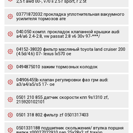
2,5 t awd 00-, v70 ii 2.5 r sport, r 2.5t
03771872032 прокладка уплотнительная вакуумного
усилителя тормозов ате
040.050 компл. прокладок клапанной крышки audi
a4/a6 2.4-2.8, vw passat 2.8 v6 30v 97-***/
04152-38020 фильтр масляный toyota land cruiser 200
(4.5d/4.6) 07- lexus lx570 oe
0494875010 зажим тормозных колодок
04l906455b клапан регулировки фаз грм audi:
a3/a4/a5/s5 17- oe
0501 210 855 датчик скорости кпп 9s1310 zf,
215920102101
0501 318 802 фильтр zf 0501317403
0501331188 подшипник скольжения/ втулка поршня
вилки z00027022910 pap 25x28x2 zf traxon