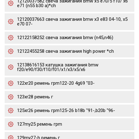
12120037582 свеча зажигания bmw x5 e70/5 f10/ x6
e71 (n55 b30 a)*ch
12120037663 свеча зажигания bmw x3 e83 04-10, x5
e70 07-
12122158252 свеча зажигания bmw (n45,n46)
12122455258 свеча зажигания high power *ch
12138616153 катушка зажигания bmw
f20/e90/f30/f10/f01/x1/x3/x5/x6
122xr20 ремень грm122-20 4g69 "03-
123xr28 ремень г
125xr26 ремень грm125-26 b18b "91-,b20b "96-
127my25 ремень грm
129my27-h ремень г