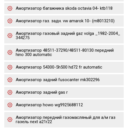
Амортизатор багажника skoda octavia 04- ktb118
Амортизатор газ. задн. vw amarok 10- (m8013210)
Амортизатор газовый задний gaz volga _1982-2004_
344275
Амортизатор 48511-37290/48511-80130 передний
hino 300 automatic
Амортизатор 54300-5h500 hd72 fr automatic
Амортизатор задний fusocanter mk302296
Амортизатор задний gas r
Амортизатор howo wg9925688112
Амортизатор передний газомасляный для а/м газ
газель next a21r22