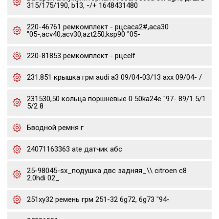
315/175/190, b13, -/+ 1648431480
220-46761 ремкомплект - рцсaca2#,aca30
"05-,acv40,acv30,azt250,ksp90 "05-
220-81853 ремкомплект - рцсelf
231.851 крышка грм audi a3 09/04-03/13 axx 09/04- /
231530,50 кольца поршневые 0 50ka24e "97- 89/1 5/1
5/2 8
Бводной ремня г
24071163363 ate датчик абс
25-98045-sx_подушка двс задняя_\\ citroen c8
2.0hdi 02_
251xy32 ремень грм 251-32 6g72, 6g73 "94-