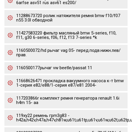
6arfse asv51 rus asv61 es200/
11288673720 ролик натяжителя ремня bmw f10/f07
n55 3.0l обводной
11427583220 фильтр масляный bmw 5-series, f10,
f11, g30 6-series, f06, f12, f13 7-series *k
1160500072/hd рычаг vag 05- перед.подв.нижн.лев/
прав.
1160500177рычаг vw beetle/passat 11
11668626471 прокладка вакуумного насоса к-т bmw
1-серия e82/e88/1-серия e87/e81 2004-
117203866r комплект ремня генератора renault 1.6i
h4m 15- aa
119xy22 ремень грm3g83 -
h42a,h42v,h47a,h47v,h81w,u61t,u61tp,u61v,u61w,u62t,u62tp,