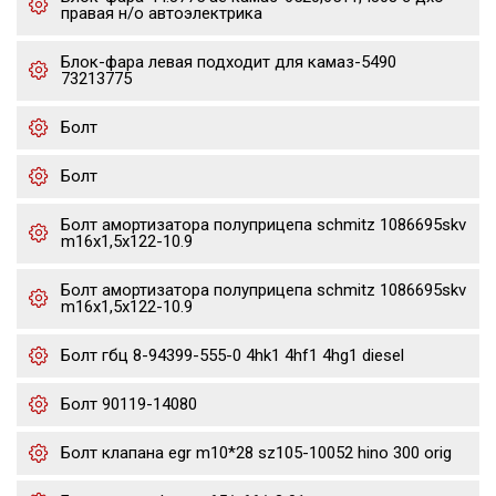
правая н/о автоэлектрика
Блок-фара левая подходит для камаз-5490
73213775
Болт
Болт
Болт амортизатора полуприцепа schmitz 1086695skv
m16x1,5х122-10.9
Болт амортизатора полуприцепа schmitz 1086695skv
m16x1,5х122-10.9
Болт гбц 8-94399-555-0 4hk1 4hf1 4hg1 diesel
Болт 90119-14080
Болт клапана egr m10*28 sz105-10052 hino 300 orig