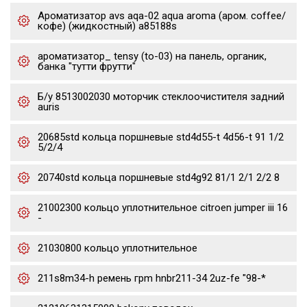
Ароматизатор avs aqa-02 aqua aroma (аром. coffee/
кофе) (жидкостный) a85188s
ароматизатор_ tensy (to-03) на панель, органик,
банка "тутти фрутти"
Б/у 8513002030 моторчик стеклоочистителя задний
auris
20685std кольца поршневые std4d55-t 4d56-t 91 1/2
5/2/4
20740std кольца поршневые std4g92 81/1 2/1 2/2 8
21002300 кольцо уплотнительное citroen jumper iii 16
-
21030800 кольцо уплотнительное
211s8m34-h ремень грm hnbr211-34 2uz-fe "98-*