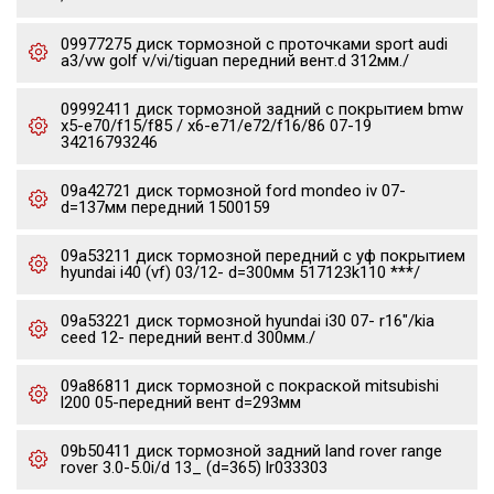
09977275 диск тормозной c проточками sport audi
a3/vw golf v/vi/tiguan передний вент.d 312мм./
09992411 диск тормозной задний с покрытием bmw
x5-e70/f15/f85 / x6-e71/e72/f16/86 07-19
34216793246
09a42721 диск тормозной ford mondeo iv 07-
d=137мм передний 1500159
09a53211 диск тормозной передний с уф покрытием
hyundai i40 (vf) 03/12- d=300мм 517123k110 ***/
09a53221 диск тормозной hyundai i30 07- r16"/kia
ceed 12- передний вент.d 300мм./
09a86811 диск тормозной с покраской mitsubishi
l200 05-передний вент d=293мм
09b50411 диск тормозной задний land rover range
rover 3.0-5.0i/d 13_ (d=365) lr033303