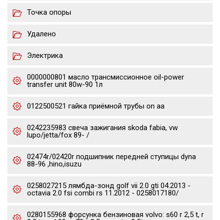
Точка опоры
Удалено
Электрика
0000000801 масло трансмиссионное oil-power
transfer unit 80w-90 1л
0122500521 гайка приёмной трубы on aa
0242235983 свеча зажигания skoda fabia, vw
lupo/jetta/fox 89- /
02474r/02420r подшипник передней ступицы dyna
88-96 ,hino,isuzu
0258027215 лямбда-зонд golf vii 2.0 gti 04.2013 -
octavia 2.0 fsi combi rs 11.2012 - 0258017180/
0280155968 форсунка бензиновая volvo: s60 r 2,5 t, r