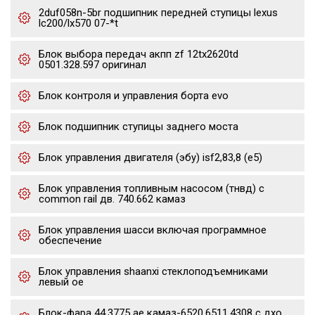
2duf058n-5br подшипник передней ступицы lexus
lc200/lx570 07-*t
Блок выбора передач акпп zf 12tx2620td
0501.328.597 оригинал
Блок контроля и управления борта evo
Блок подшипник ступицы заднего моста
Блок управления двигателя (эбу) isf2,83,8 (е5)
Блок управления топливным насосом (тнвд) с
common rail дв. 740.662 камаз
Блок управления шасси включая программное
обеспечение
Блок управления shaanxi стеклоподъемниками
левый oe
Блок-фара 44.3775 ae камаз-6520,6511,4308 с дхо