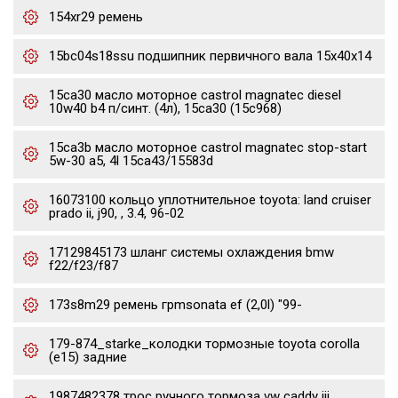
154xr29 ремень
15bc04s18ssu подшипник первичного вала 15x40x14
15ca30 масло моторное castrol magnatec diesel
10w40 b4 п/синт. (4л), 15ca30 (15c968)
15ca3b масло моторное castrol magnatec stop-start
5w-30 a5, 4l 15ca43/15583d
16073100 кольцо уплотнительное toyota: land cruiser
prado ii, j90, , 3.4, 96-02
17129845173 шланг системы охлаждения bmw
f22/f23/f87
173s8m29 ремень грmsonata ef (2,0l) "99-
179-874_starke_колодки тормозные toyota corolla
(e15) задние
1987482378 трос ручного тормоза vw caddy iii