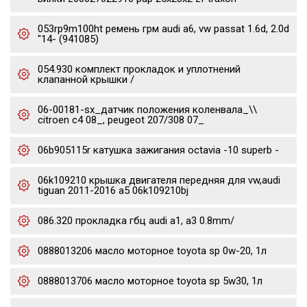
053rp9m100ht ремень грм audi a6, vw passat 1.6d, 2.0d
"14- (941085)
054.930 комплект прокладок и уплотнений
клапанной крышки /
06-00181-sx_датчик положения коленвала_\\
citroen c4 08_, peugeot 207/308 07_
06b905115r катушка зажигания octavia -10 superb -
06k109210 крышка двигателя передняя для vw,audi
tiguan 2011-2016 a5 06k109210bj
086.320 прокладка гбц audi a1, a3 0.8mm/
0888013206 масло моторное toyota sp 0w-20, 1л
0888013706 масло моторное toyota sp 5w30, 1л