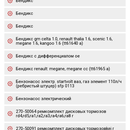
Бендикс
Бендикс
Бендикс
Бендикс gm celta 1.0, renault thalia 1.6, scenic 1.6,
megane 1.6, kangoo 1.6 (tt61640 a)
Бендикс с дифференциалом oe
Бендикс renault: megane, megane cc (tt61965 a)
Бензонасос электр. startvolt ваз, газ элемент 110л/ч
(ребристый штуцер) sfp 0113
Бензонасос электрический
270-50064 ремкомплект дисковых тормозов
rd4,rd5,ra1,ra2,ra3,ra4,ra6,ra8 r
270-50091 ремкомплект дисковых тормозовkei r