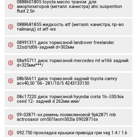
0888601805 toyota масло трансм. для
амортизаторов (металл. канистра) ahc suspention
fluid 2.5л
0888681855 жидкость atf (металл. канистра, пр-во
тайланд) ot atf-ws
08991311 диск тормозной landrover freelander
22sd/td06-задний d=302мм
08a95711 диск тормозной mercedes ml w166 задний
d=325мм***/
08b56611 диск тормозной задний toyota camry
acv40,50 "06- 281/10/5 4243133130
08c17220 диск тормозной hyundai creta 16-/i30/kia
ceed 12- задний d 262мм иии/
09-02871-sx ремень поликлиновой 9pk2871 mb
actrosaxor om501laom502la 0902871sx
092.750 прокладка крышки привода грм vag 1.4 / 1.6