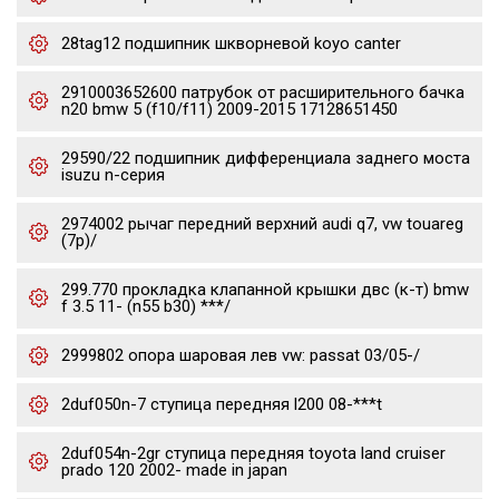
28tag12 подшипник шкворневой koyo canter
2910003652600 патрубок от расширительного бачка
n20 bmw 5 (f10/f11) 2009-2015 17128651450
29590/22 подшипник дифференциала заднего моста
isuzu n-серия
2974002 рычаг передний верхний audi q7, vw touareg
(7p)/
299.770 прокладка клапанной крышки двс (к-т) bmw
f 3.5 11- (n55 b30) ***/
2999802 опора шаровая лев vw: passat 03/05-/
2duf050n-7 ступица передняя l200 08-***t
2duf054n-2gr ступица передняя toyota land cruiser
prado 120 2002- made in japan