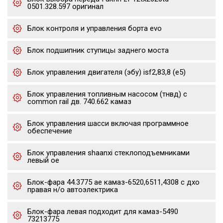
0501.328.597 оригинал
Блок контроля и управления борта evo
Блок подшипник ступицы заднего моста
Блок управления двигателя (эбу) isf2,83,8 (е5)
Блок управления топливным насосом (тнвд) с
common rail дв. 740.662 камаз
Блок управления шасси включая программное
обеспечение
Блок управления shaanxi стеклоподъемниками
левый oe
Блок-фара 44.3775 ae камаз-6520,6511,4308 с дхо
правая н/о автоэлектрика
Блок-фара левая подходит для камаз-5490
73213775