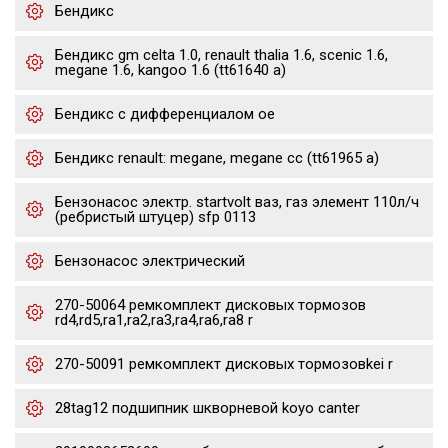
Бендикс
Бендикс gm celta 1.0, renault thalia 1.6, scenic 1.6,
megane 1.6, kangoo 1.6 (tt61640 a)
Бендикс с дифференциалом oe
Бендикс renault: megane, megane cc (tt61965 a)
Бензонасос электр. startvolt ваз, газ элемент 110л/ч
(ребристый штуцер) sfp 0113
Бензонасос электрический
270-50064 ремкомплект дисковых тормозов
rd4,rd5,ra1,ra2,ra3,ra4,ra6,ra8 r
270-50091 ремкомплект дисковых тормозовkei r
28tag12 подшипник шкворневой koyo canter