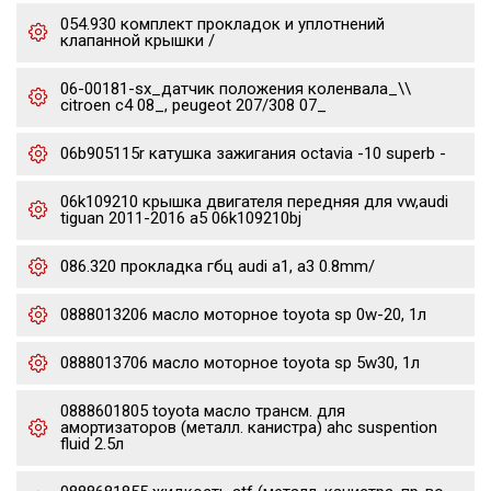
054.930 комплект прокладок и уплотнений
клапанной крышки /
06-00181-sx_датчик положения коленвала_\\
citroen c4 08_, peugeot 207/308 07_
06b905115r катушка зажигания octavia -10 superb -
06k109210 крышка двигателя передняя для vw,audi
tiguan 2011-2016 a5 06k109210bj
086.320 прокладка гбц audi a1, a3 0.8mm/
0888013206 масло моторное toyota sp 0w-20, 1л
0888013706 масло моторное toyota sp 5w30, 1л
0888601805 toyota масло трансм. для
амортизаторов (металл. канистра) ahc suspention
fluid 2.5л