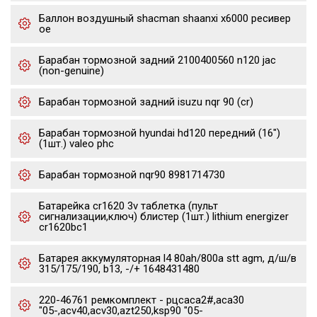
Баллон воздушный shacman shaanxi x6000 ресивер
oe
Барабан тормозной задний 2100400560 n120 jac
(non-genuine)
Барабан тормозной задний isuzu nqr 90 (cr)
Барабан тормозной hyundai hd120 передний (16")
(1шт.) valeo phc
Барабан тормозной nqr90 8981714730
Батарейка cr1620 3v таблетка (пульт
сигнализации,ключ) блистер (1шт.) lithium energizer
cr1620bc1
Батарея аккумуляторная l4 80ah/800a stt agm, д/ш/в
315/175/190, b13, -/+ 1648431480
220-46761 ремкомплект - рцсaca2#,aca30
"05-,acv40,acv30,azt250,ksp90 "05-