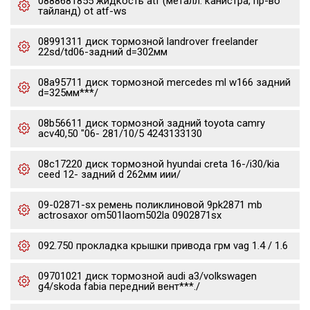
0888681855 жидкость atf (металл. канистра, пр-во
тайланд) ot atf-ws
08991311 диск тормозной landrover freelander
22sd/td06-задний d=302мм
08a95711 диск тормозной mercedes ml w166 задний
d=325мм***/
08b56611 диск тормозной задний toyota camry
acv40,50 "06- 281/10/5 4243133130
08c17220 диск тормозной hyundai creta 16-/i30/kia
ceed 12- задний d 262мм иии/
09-02871-sx ремень поликлиновой 9pk2871 mb
actrosaxor om501laom502la 0902871sx
092.750 прокладка крышки привода грм vag 1.4 / 1.6
09701021 диск тормозной audi a3/volkswagen
g4/skoda fabia передний вент***./