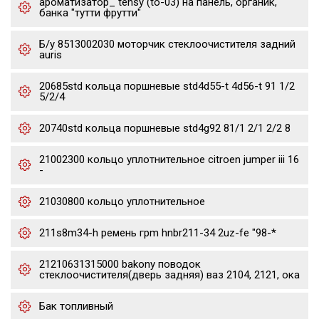
ароматизатор_ tensy (to-03) на панель, органик,
банка "тутти фрутти"
Б/у 8513002030 моторчик стеклоочистителя задний
auris
20685std кольца поршневые std4d55-t 4d56-t 91 1/2
5/2/4
20740std кольца поршневые std4g92 81/1 2/1 2/2 8
21002300 кольцо уплотнительное citroen jumper iii 16
-
21030800 кольцо уплотнительное
211s8m34-h ремень грm hnbr211-34 2uz-fe "98-*
21210631315000 bakony поводок
стеклоочистителя(дверь задняя) ваз 2104, 2121, ока
Бак топливный