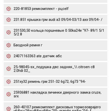
220-81853 ремкомплект - рцсelf
231.851 крышка грм audi a3 09/04-03/13 axx 09/04- /
231530,50 кольца поршневые 0 50ka24e "97- 89/1 5/1
5/2 8
Бводной ремня г
24071163363 ate датчик абс
25-98045-sx_подушка двс задняя_\\ citroen c8
2.0hdi 02_
251xy32 ремень грм 251-32 6g72, 6g73 "94-
25936881 накладка личинки дверного замка cruze,
srx
260-40107 ремкомплект дисковых тормозовpajero
v6#w,v7#w,v8#w,v9#w "00-,grandis na#w "04- f