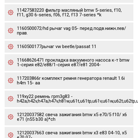
11427583220 фильтр масляный bmw 5-series, f10,
f11, g30 6-series, f06, f12, f13 7-series *k
1160500072/hd рычаг vag 05- перед.подв.нижн.лев/
прав.
1160500177рычаг vw beetle/passat 11
11668626471 прокладка вакуумного насоса к-т bmw
1-серия e82/e88/1-серия e87/e81 2004-
117203866r комплект ремня генератора renault 1.6i
h4m 15- aa
119xy22 ремень грm3g83 -
h42a,h42v,h47a,h47v,h81w,u61t,u61tp,u61v,u61w,u62t,u62tp,
12120037582 свеча зажигания bmw x5 e70/5 f10/ x6
e71 (n55 b30 a)*ch
12120037663 свеча зажигания bmw x3 e83 04-10, x5
e70 07-