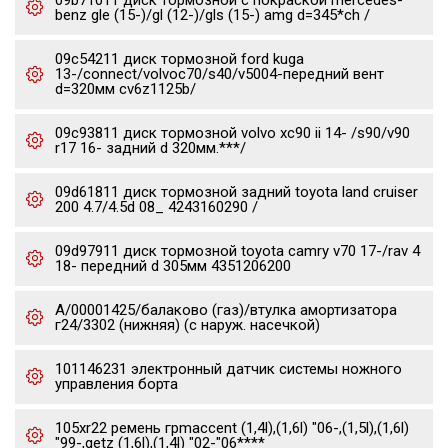
09b71011 диск тормозной с покраской mercedes-
benz gle (15-)/gl (12-)/gls (15-) amg d=345*ch /
09c54211 диск тормозной ford kuga
13-/connect/volvoc70/s40/v5004-передний вент
d=320мм cv6z1125b/
09c93811 диск тормозной volvo xc90 ii 14- /s90/v90
r17 16- задний d 320мм.***/
09d61811 диск тормозной задний toyota land cruiser
200 4.7/4.5d 08_ 4243160290 /
09d97911 диск тормозной toyota camry v70 17-/rav 4
18- передний d 305мм 4351206200
А/00001425/балаково (газ)/втулка амортизатора
г24/3302 (нижняя) (с наруж. насечкой)
101146231 электронный датчик системы ножного
управления борта
105xr22 ремень грmaccent (1,4l),(1,6l) "06-,(1,5l),(1,6l)
"99-,getz (1,6l),(1,4l) "02-"06****