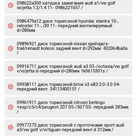
098622a300 катушка зажигания audi a1/vw golf
vii/jetta 1.2/1.4 11- 0986221057 /
0986479a12 диск тормозной hyundai: elantra 10-,
veloster 11-, i30 11- передний вентилируемый
d=280мм
09896921 диск тормозной nissan qashqai/x-
trail/renault koleos задний вент.d=292мм. 432064ba0a
/
09916711 диск тормозной audi a3 03-/octavia/vw golf
v/vi/jetta iii передний d=280мм 1k0615301s /
09958111 диск тормозной bmw x3 e83 2.0-3.0 04-
передний вент. 34113400151 /
09961911 диск тормозной citroen berlingo
+esp/c5/c4/peugeot 207 05-/307 05- передний 283мм.
/
09977275 диск тормозной c проточками sport audi
a3/vw golf v/vi/tiguan передний вент.d 312мм./