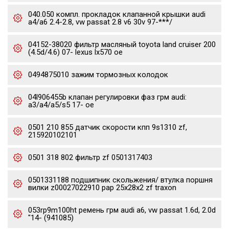
040.050 компл. прокладок клапанной крышки audi
a4/a6 2.4-2.8, vw passat 2.8 v6 30v 97-***/
04152-38020 фильтр масляный toyota land cruiser 200
(4.5d/4.6) 07- lexus lx570 oe
0494875010 зажим тормозных колодок
04l906455b клапан регулировки фаз грм audi:
a3/a4/a5/s5 17- oe
0501 210 855 датчик скорости кпп 9s1310 zf,
215920102101
0501 318 802 фильтр zf 0501317403
0501331188 подшипник скольжения/ втулка поршня
вилки z00027022910 pap 25x28x2 zf traxon
053rp9m100ht ремень грм audi a6, vw passat 1.6d, 2.0d
"14- (941085)