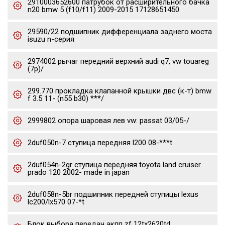
2910003652600 патрубок от расширительного бачка
n20 bmw 5 (f10/f11) 2009-2015 17128651450
29590/22 подшипник дифференциала заднего моста
isuzu n-серия
2974002 рычаг передний верхний audi q7, vw touareg
(7p)/
299.770 прокладка клапанной крышки двс (к-т) bmw
f 3.5 11- (n55 b30) ***/
2999802 опора шаровая лев vw: passat 03/05-/
2duf050n-7 ступица передняя l200 08-***t
2duf054n-2gr ступица передняя toyota land cruiser
prado 120 2002- made in japan
2duf058n-5br подшипник передней ступицы lexus
lc200/lx570 07-*t
Блок выбора передач акпп zf 12tx2620td