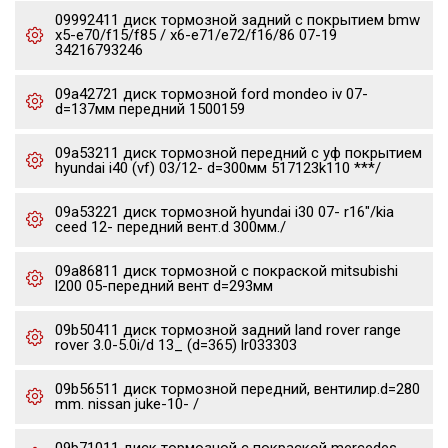
09992411 диск тормозной задний с покрытием bmw
x5-e70/f15/f85 / x6-e71/e72/f16/86 07-19
34216793246
09a42721 диск тормозной ford mondeo iv 07-
d=137мм передний 1500159
09a53211 диск тормозной передний с уф покрытием
hyundai i40 (vf) 03/12- d=300мм 517123k110 ***/
09a53221 диск тормозной hyundai i30 07- r16"/kia
ceed 12- передний вент.d 300мм./
09a86811 диск тормозной с покраской mitsubishi
l200 05-передний вент d=293мм
09b50411 диск тормозной задний land rover range
rover 3.0-5.0i/d 13_ (d=365) lr033303
09b56511 диск тормозной передний, вентилир.d=280
mm. nissan juke-10- /