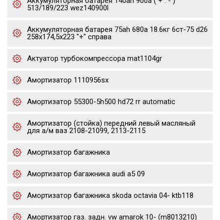
Аккумуляторная батарея 140ah 900a ( + : - )
513/189/223 wez140900l
Аккумуляторная батарея 75ah 680a 18.6кг 6ст-75 d26
258x174,5x223 "+" справа
Актуатор турбокомпрессора mat1104gr
Амортизатор 1110956sx
Амортизатор 55300-5h500 hd72 rr automatic
Амортизатор (стойка) передний левый масляный
для а/м ваз 2108-21099, 2113-2115
Амортизатор багажника
Амортизатор багажника audi a5 09
Амортизатор багажника skoda octavia 04- ktb118
Амортизатор газ. задн. vw amarok 10- (m8013210)