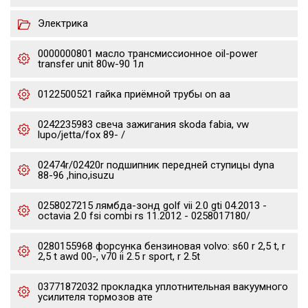
Электрика
0000000801 масло трансмиссионное oil-power
transfer unit 80w-90 1л
0122500521 гайка приёмной трубы on aa
0242235983 свеча зажигания skoda fabia, vw
lupo/jetta/fox 89- /
02474r/02420r подшипник передней ступицы dyna
88-96 ,hino,isuzu
0258027215 лямбда-зонд golf vii 2.0 gti 04.2013 -
octavia 2.0 fsi combi rs 11.2012 - 0258017180/
0280155968 форсунка бензиновая volvo: s60 r 2,5 t, r
2,5 t awd 00-, v70 ii 2.5 r sport, r 2.5t
03771872032 прокладка уплотнительная вакуумного
усилителя тормозов ате