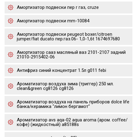
Амортизатор подвески пер r газ, cruze
Амортизатор подвески mm-10084
Амортизатор подвески peugeot boxer/citroen
jumper/fiat ducato пер.газ.06- 1,0-1,6t 1674697680
Амортизатор сааз масляный ваз 2101-2107 задний
21010-2915402-06
Антифриз синий концентрат 1.5л g011 febi
Ароматизатор воздуха зима (триггер) 250 мл.
clean&green cg8126 cg8126
Ароматизатор воздуха на панель приборов dolce life
банка/керамика "лимон бергамот"
Ароматизатор avs aqa-02 aqua aroma (аром. coffee/
кофе) (жидкостный) a85188s