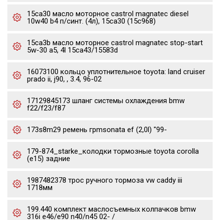
15ca30 масло моторное castrol magnatec diesel
10w40 b4 п/синт. (4л), 15ca30 (15c968)
15ca3b масло моторное castrol magnatec stop-start
5w-30 a5, 4l 15ca43/15583d
16073100 кольцо уплотнительное toyota: land cruiser
prado ii, j90, , 3.4, 96-02
17129845173 шланг системы охлаждения bmw
f22/f23/f87
173s8m29 ремень грmsonata ef (2,0l) "99-
179-874_starke_колодки тормозные toyota corolla
(e15) задние
1987482378 трос ручного тормоза vw caddy iii
1718мм
199.440 комплект маслосъемных колпачков bmw
316i e46/e90 n40/n45 02- /