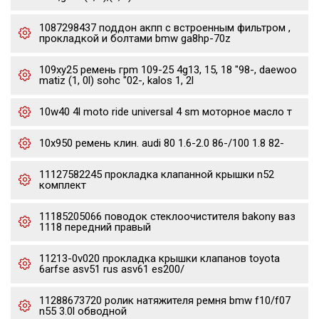
1087298437 поддон акпп с встроенным фильтром ,
прокладкой и болтами bmw ga8hp-70z
109xy25 ремень грm 109-25 4g13, 15, 18 "98-, daewoo
matiz (1, 0l) sohc "02-, kalos 1, 2l
10w40 4l moto ride universal 4 sm моторное масло т
10x950 ремень клин. audi 80 1.6-2.0 86-/100 1.8 82-
11127582245 прокладка клапанной крышки n52
комплект
11185205066 поводок стеклоочистителя bakony ваз
1118 передний правый
11213-0v020 прокладка крышки клапанов toyota
6arfse asv51 rus asv61 es200/
11288673720 ролик натяжителя ремня bmw f10/f07
n55 3.0l обводной