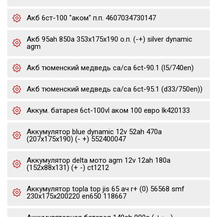
Акб 6ст-100 "аком" п.п. 4607034730147
Акб 95ah 850a 353x175x190 о.п. (-+) silver dynamic
agm
Акб тюменский медведь ca/ca 6ct-90.1 (l5/740en)
Акб тюменский медведь ca/ca 6ct-95.1 (d33/750en))
Аккум. батарея 6ct-100vl аком 100 евро lk420133
Аккумулятор blue dynamic 12v 52ah 470a
(207x175x190) (- +) 552400047
Аккумулятор delta мото agm 12v 12ah 180a
(152x88x131) (+ -) ct1212
Аккумулятор topla top jis 65 ач r+ (0) 56568 smf
230x175x200220 en650 118667