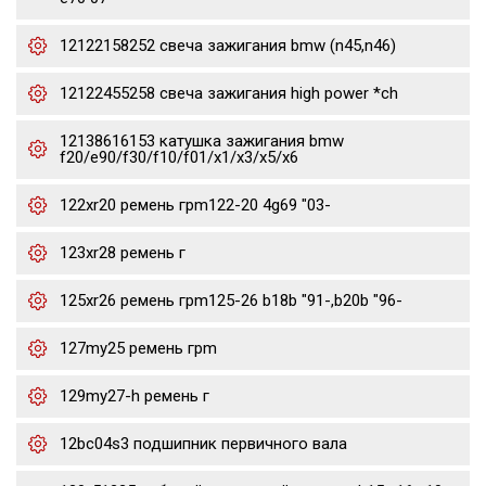
12122158252 свеча зажигания bmw (n45,n46)
12122455258 свеча зажигания high power *ch
12138616153 катушка зажигания bmw
f20/e90/f30/f10/f01/x1/x3/x5/x6
122xr20 ремень грm122-20 4g69 "03-
123xr28 ремень г
125xr26 ремень грm125-26 b18b "91-,b20b "96-
127my25 ремень грm
129my27-h ремень г
12bc04s3 подшипник первичного вала