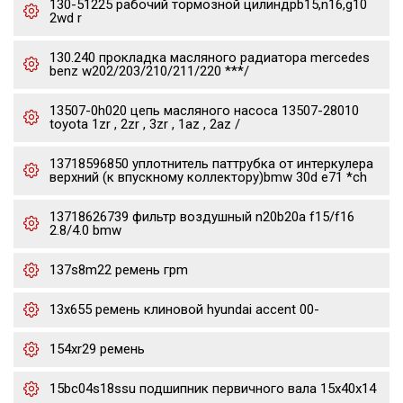
130-51225 рабочий тормозной цилиндрb15,n16,g10
2wd r
130.240 прокладка масляного радиатора mercedes
benz w202/203/210/211/220 ***/
13507-0h020 цепь масляного насоса 13507-28010
toyota 1zr , 2zr , 3zr , 1az , 2az /
13718596850 уплотнитель паттрубка от интеркулера
верхний (к впускному коллектору)bmw 30d e71 *ch
13718626739 фильтр воздушный n20b20a f15/f16
2.8/4.0 bmw
137s8m22 ремень грm
13x655 ремень клиновой hyundai accent 00-
154xr29 ремень
15bc04s18ssu подшипник первичного вала 15x40x14