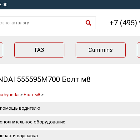
8:00
+7 (495)
ГАЗ
Cummins
DAI 555595M700 Болт м8
и hyundai
>
Болт м8
>
 помощь водителю
ополнительное оборудование
апчасти варшавка