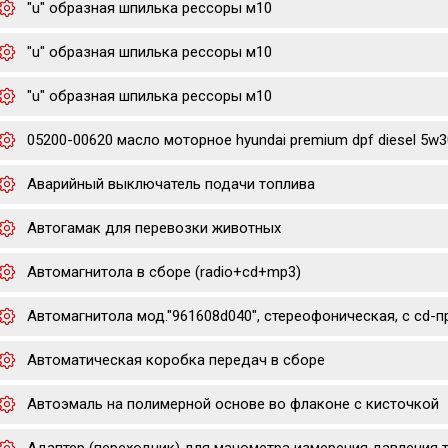
"u" образная шпилька рессоры м10
"u" образная шпилька рессоры м10
"u" образная шпилька рессоры м10
05200-00620 масло моторное hyundai premium dpf diesel 5w30
Аварийный выключатель подачи топлива
Автогамак для перевозки животных
Автомагнитола в сборе (radio+cd+mp3)
Автомагнитола мод."961608d040", стереофоническая, с cd-
Автоматическая коробка передач в сборе
Автоэмаль на полимерной основе во флаконе с кисточкой