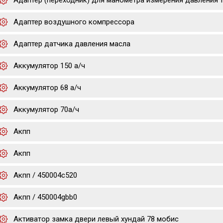
Адаптер (переходник) для манометра измерения давления 
Адаптер воздушного компрессора
Адаптер датчика давления масла
Аккумулятор 150 а/ч
Аккумулятор 68 а/ч
Аккумулятор 70а/ч
Акпп
Акпп
Акпп / 450004c520
Акпп / 450004gbb0
Активатор замка двери левый хундай 78 мобис