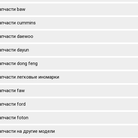
апчасти baw
апчасти cummins
апчасти daewoo
апчасти dayun
апчасти dong feng
апчасти легковые иномарки
апчасти faw
апчасти ford
апчасти foton
апчасти на другие модели