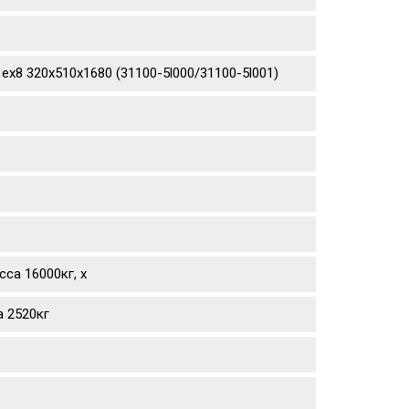
ex8 320х510х1680 (31100-5l000/31100-5l001)
са 16000кг, х
а 2520кг