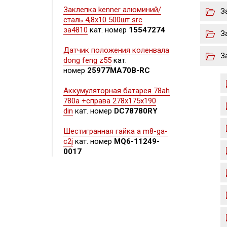
Заклепка kenner алюминий/
З
сталь 4,8х10 500шт src
за4810
кат. номер
15547274
З
Датчик положения коленвала
З
dong feng z55
кат.
номер
25977MA70B-RC
Аккумуляторная батарея 78ah
780a +справа 278x175x190
din
кат. номер
DC78780RY
Шестигранная гайка а m8-ga-
c2j
кат. номер
MQ6-11249-
0017