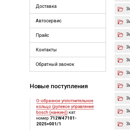
Доставка
З
Автосервис
З
З
Прайс
З
Контакты
З
Обратный звонок
З
Новые поступления
З
З
О-образное уплотнительное
кольцо (рулевое управление
З
bosch (нанкин))
кат.
номер
712W47101-
З
2025+001/1