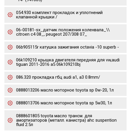
054.930 комплект прокладок и уплотнений
клапанной крышки /
06-00181-sx_датчик положения коленвала_\\
citroen c4 08_, peugeot 207/308 07_
06b905115r катушка зажигания octavia -10 superb -
06k109210 крышка двигателя передняя для vw,audi
tiguan 2011-2016 a5 06k109210bj
086.320 прокладка гбц audi a1, a3 0.8mm/
0888013206 масло моторное toyota sp 0w-20, 1л
0888013706 масло моторное toyota sp 5w30, 1л
0888601805 toyota масло трансм. для
амортизаторов (металл. канистра) ahc suspention
fluid 2.5л