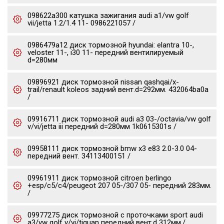
098622a300 катушка зажигания audi a1/vw golf
vii/jetta 1.2/1.4 11- 0986221057 /
0986479a12 диск тормозной hyundai: elantra 10-,
veloster 11-, i30 11- передний вентилируемый
d=280мм
09896921 диск тормозной nissan qashqai/x-
trail/renault koleos задний вент.d=292мм. 432064ba0a
/
09916711 диск тормозной audi a3 03-/octavia/vw golf
v/vi/jetta iii передний d=280мм 1k0615301s /
09958111 диск тормозной bmw x3 e83 2.0-3.0 04-
передний вент. 34113400151 /
09961911 диск тормозной citroen berlingo
+esp/c5/c4/peugeot 207 05-/307 05- передний 283мм.
/
09977275 диск тормозной c проточками sport audi
a3/vw golf v/vi/tiguan передний вент.d 312мм./