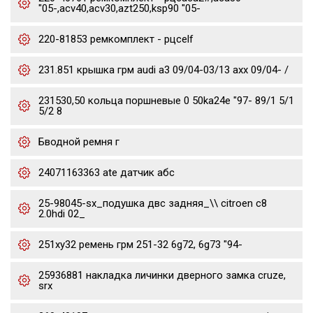
"05-,acv40,acv30,azt250,ksp90 "05-
220-81853 ремкомплект - рцсelf
231.851 крышка грм audi a3 09/04-03/13 axx 09/04- /
231530,50 кольца поршневые 0 50ka24e "97- 89/1 5/1
5/2 8
Бводной ремня г
24071163363 ate датчик абс
25-98045-sx_подушка двс задняя_\\ citroen c8
2.0hdi 02_
251xy32 ремень грм 251-32 6g72, 6g73 "94-
25936881 накладка личинки дверного замка cruze,
srx