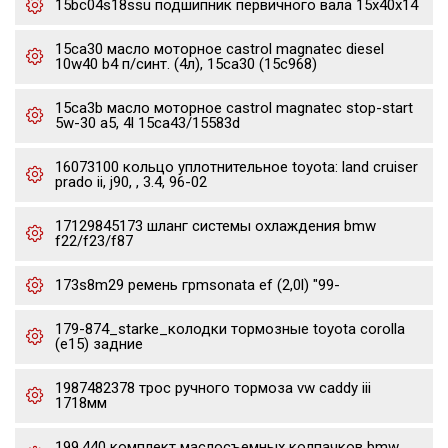
15bc04s18ssu подшипник первичного вала 15x40x14
15ca30 масло моторное castrol magnatec diesel
10w40 b4 п/синт. (4л), 15ca30 (15c968)
15ca3b масло моторное castrol magnatec stop-start
5w-30 a5, 4l 15ca43/15583d
16073100 кольцо уплотнительное toyota: land cruiser
prado ii, j90, , 3.4, 96-02
17129845173 шланг системы охлаждения bmw
f22/f23/f87
173s8m29 ремень грmsonata ef (2,0l) "99-
179-874_starke_колодки тормозные toyota corolla
(e15) задние
1987482378 трос ручного тормоза vw caddy iii
1718мм
199.440 комплект маслосъемных колпачков bmw