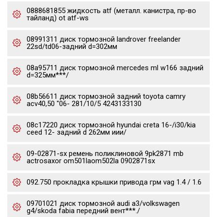
0888681855 жидкость atf (металл. канистра, пр-во
тайланд) ot atf-ws
08991311 диск тормозной landrover freelander
22sd/td06-задний d=302мм
08a95711 диск тормозной mercedes ml w166 задний
d=325мм***/
08b56611 диск тормозной задний toyota camry
acv40,50 "06- 281/10/5 4243133130
08c17220 диск тормозной hyundai creta 16-/i30/kia
ceed 12- задний d 262мм иии/
09-02871-sx ремень поликлиновой 9pk2871 mb
actrosaxor om501laom502la 0902871sx
092.750 прокладка крышки привода грм vag 1.4 / 1.6
09701021 диск тормозной audi a3/volkswagen
g4/skoda fabia передний вент***./