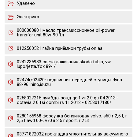
Удалено
Электрика
0000000801 масло трансмиссионное oil-power
transfer unit 80w-90 1л
0122500521 гайка приёмной трубы on aa
0242235983 свеча зажигания skoda fabia, vw
lupo/jetta/fox 89- /
02474r/02420r подшипник передней ступицы dyna
88-96 ,hino,isuzu
0258027215 лямбда-зонд golf vii 2.0 gti 04.2013 -
octavia 2.0 fsi combi rs 11.2012 - 0258017180/
0280155968 форсунка бензиновая volvo: s60 r 2,5 t, r
2,5 t awd 00-, v70 ii 2.5 r sport, r 2.5t
03771872032 прокладка уплотнительная вакуумного