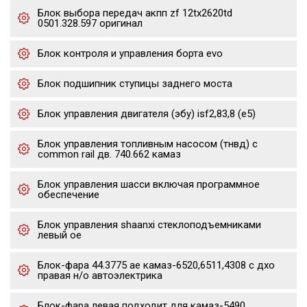
Блок выбора передач акпп zf 12tx2620td
0501.328.597 оригинал
Блок контроля и управления борта evo
Блок подшипник ступицы заднего моста
Блок управления двигателя (эбу) isf2,83,8 (е5)
Блок управления топливным насосом (тнвд) с
common rail дв. 740.662 камаз
Блок управления шасси включая программное
обеспечение
Блок управления shaanxi стеклоподъемниками
левый oe
Блок-фара 44.3775 ae камаз-6520,6511,4308 с дхо
правая н/о автоэлектрика
Блок-фара левая подходит для камаз-5490