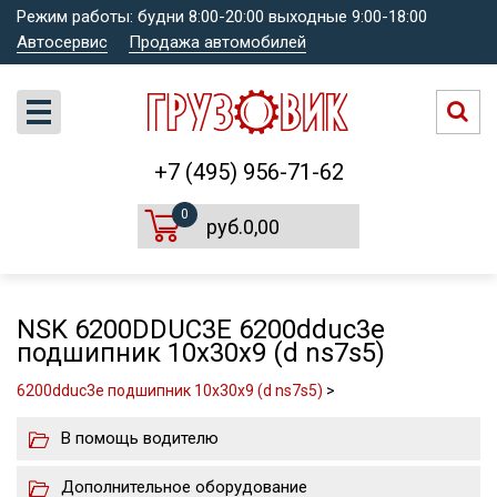
Режим работы: будни 8:00-20:00 выходные 9:00-18:00
Автосервис
Продажа автомобилей
+7 (495) 956-71-62
0
руб.0,00
NSK 6200DDUC3E 6200dduc3e
подшипник 10x30x9 (d ns7s5)
6200dduc3e подшипник 10x30x9 (d ns7s5)
>
В помощь водителю
Дополнительное оборудование