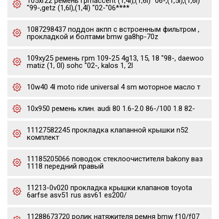
105xr22 ремень грmaccent (1,4l),(1,6l) "06-,(1,5l),(1,6l)
"99-,getz (1,6l),(1,4l) "02-"06****
1087298437 поддон акпп с встроенным фильтром ,
прокладкой и болтами bmw ga8hp-70z
109xy25 ремень грm 109-25 4g13, 15, 18 "98-, daewoo
matiz (1, 0l) sohc "02-, kalos 1, 2l
10w40 4l moto ride universal 4 sm моторное масло т
10x950 ремень клин. audi 80 1.6-2.0 86-/100 1.8 82-
11127582245 прокладка клапанной крышки n52
комплект
11185205066 поводок стеклоочистителя bakony ваз
1118 передний правый
11213-0v020 прокладка крышки клапанов toyota
6arfse asv51 rus asv61 es200/
11288673720 ролик натяжителя ремня bmw f10/f07