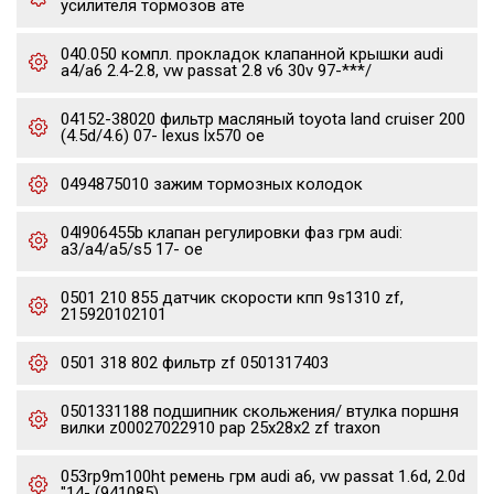
усилителя тормозов ате
040.050 компл. прокладок клапанной крышки audi
a4/a6 2.4-2.8, vw passat 2.8 v6 30v 97-***/
04152-38020 фильтр масляный toyota land cruiser 200
(4.5d/4.6) 07- lexus lx570 oe
0494875010 зажим тормозных колодок
04l906455b клапан регулировки фаз грм audi:
a3/a4/a5/s5 17- oe
0501 210 855 датчик скорости кпп 9s1310 zf,
215920102101
0501 318 802 фильтр zf 0501317403
0501331188 подшипник скольжения/ втулка поршня
вилки z00027022910 pap 25x28x2 zf traxon
053rp9m100ht ремень грм audi a6, vw passat 1.6d, 2.0d
"14- (941085)