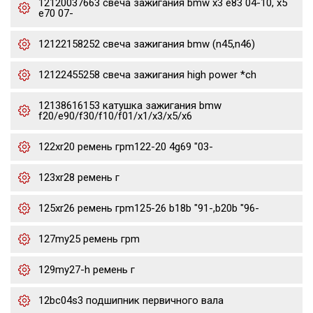
12120037663 свеча зажигания bmw x3 e83 04-10, x5
e70 07-
12122158252 свеча зажигания bmw (n45,n46)
12122455258 свеча зажигания high power *ch
12138616153 катушка зажигания bmw
f20/e90/f30/f10/f01/x1/x3/x5/x6
122xr20 ремень грm122-20 4g69 "03-
123xr28 ремень г
125xr26 ремень грm125-26 b18b "91-,b20b "96-
127my25 ремень грm
129my27-h ремень г
12bc04s3 подшипник первичного вала