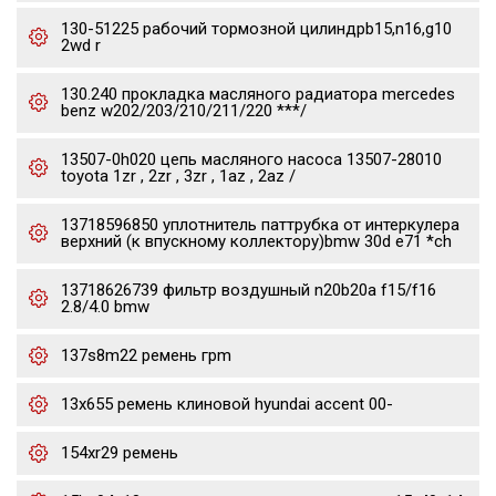
130-51225 рабочий тормозной цилиндрb15,n16,g10
2wd r
130.240 прокладка масляного радиатора mercedes
benz w202/203/210/211/220 ***/
13507-0h020 цепь масляного насоса 13507-28010
toyota 1zr , 2zr , 3zr , 1az , 2az /
13718596850 уплотнитель паттрубка от интеркулера
верхний (к впускному коллектору)bmw 30d e71 *ch
13718626739 фильтр воздушный n20b20a f15/f16
2.8/4.0 bmw
137s8m22 ремень грm
13x655 ремень клиновой hyundai accent 00-
154xr29 ремень