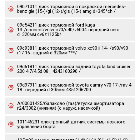
09b71011 диск тормозной с покраской mercedes-
benz gle (15-)/gl (12-)/gls (15-) amg d=345*ch /
09c54211 диск тормозной ford kuga
13-/connect/volvoc70/s40/v5004-передний вент
d=320мм cv6z1125b/
09c93811 диск тормозной volvo xc90 ii 14- /s90/v90
r17 16- задний d 320мм.***/
09d61811 диск тормозной задний toyota land cruiser
200 4.7/4.5d 08_ 4243160290 /
09d97911 диск тормозной toyota camry v70 17-/rav 4
18- передний d 305мм 4351206200
А/00001425/балаково (газ)/втулка амортизатора
г24/3302 (нижняя) (с наруж. насечкой)
101146231 электронный датчик системы ножного
управления борта