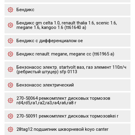
Бендикс
Бендикс gm celta 1.0, renault thalia 1.6, scenic 1.6,
megane 1.6, kangoo 1.6 (tt61640 a)
Бендикс с дифференциалом oe
Бендикс renault: megane, megane cc (tt61965 a)
Бензонасос электр. startvolt ваз, газ элемент 110л/ч
(ребристый штуцер) sfp 0113
Бензонасос электрический
270-50064 ремкомплект дисковых тормозов
rd4,rd5,ra1,ra2,ra3,ra4,ra6,ra8 r
270-50091 ремкомплект дисковых тормозовkei r
28tag12 подшипник шкворневой koyo canter