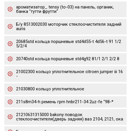
ароматизатор_ tensy (to-03) на панель, органик,
банка "тутти фрутти"
Б/у 8513002030 моторчик стеклоочистителя задний
auris
20685std кольца поршневые std4d55-t 4d56-t 91 1/2
5/2/4
20740std кольца поршневые std4g92 81/1 2/1 2/2 8
21002300 кольцо уплотнительное citroen jumper iii 16
-
21030800 кольцо уплотнительное
211s8m34-h ремень грm hnbr211-34 2uz-fe "98-*
21210631315000 bakony поводок
стеклоочистителя(дверь задняя) ваз 2104, 2121, ока