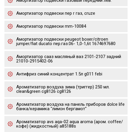
Амортизатор подвески газовый передний лев.
Амортизатор подвески пер r газ, cruze
Амортизатор подвески mm-10084
Амортизатор подвески peugeot boxer/citroen
jumper/fiat ducato пер.газ.06- 1,0-1,6t 1674697680
Амортизатор сааз масляный ваз 2101-2107 задний
21010-2915402-06
Антифриз синий концентрат 1.5л g011 febi
Ароматизатор воздуха зима (триггер) 250 мл.
clean&green cg8126 cg8126
Ароматизатор воздуха на панель приборов dolce life
банка/керамика "лимон бергамот"
Ароматизатор avs aqa-02 aqua aroma (аром. coffee/
кофе) (жидкостный) a85188s