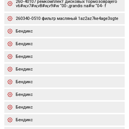
260-40107 ремкомплект дисковых тормозовpajero
v6#w,v7#w,v8#w,v9#w "00-,grandis na#w "04- f
260340-0510 фильтр масляный 1az2az7ke4age3sgte
Бендикс
Бендикс
Бендикс
Бендикс
Бендикс
Бендикс
Бендикс
Бендикс