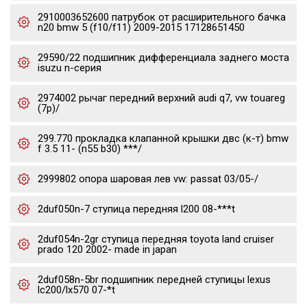
2910003652600 патрубок от расширительного бачка
n20 bmw 5 (f10/f11) 2009-2015 17128651450
29590/22 подшипник дифференциала заднего моста
isuzu n-серия
2974002 рычаг передний верхний audi q7, vw touareg
(7p)/
299.770 прокладка клапанной крышки двс (к-т) bmw
f 3.5 11- (n55 b30) ***/
2999802 опора шаровая лев vw: passat 03/05-/
2duf050n-7 ступица передняя l200 08-***t
2duf054n-2gr ступица передняя toyota land cruiser
prado 120 2002- made in japan
2duf058n-5br подшипник передней ступицы lexus
lc200/lx570 07-*t