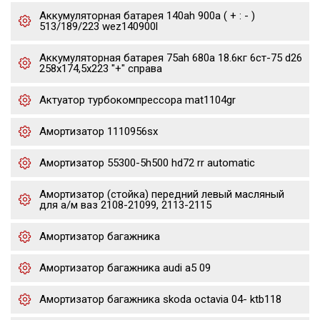
Аккумуляторная батарея 140ah 900a ( + : - )
513/189/223 wez140900l
Аккумуляторная батарея 75ah 680a 18.6кг 6ст-75 d26
258x174,5x223 "+" справа
Актуатор турбокомпрессора mat1104gr
Амортизатор 1110956sx
Амортизатор 55300-5h500 hd72 rr automatic
Амортизатор (стойка) передний левый масляный
для а/м ваз 2108-21099, 2113-2115
Амортизатор багажника
Амортизатор багажника audi a5 09
Амортизатор багажника skoda octavia 04- ktb118