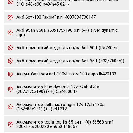
316i e46/e90 n40/n45 02- /
Акб 6ст-100 "аком" п.п. 4607034730147
Акб 95ah 850a 353x175x190 о.п. (-+) silver dynamic
agm
Акб тюменский медведь ca/ca 6ct-90.1 (l5/740en)
Акб тюменский медведь ca/ca 6ct-95.1 (d33/750en))
Аккум. батарея 6ct-100vl аком 100 евро lk420133
Аккумулятор blue dynamic 12v 52ah 470a
(207x175x190) (- +) 552400047
Аккумулятор delta мото agm 12v 12ah 180a
(152x88x131) (+ -) ct1212
Аккумулятор topla top jis 65 ач r+ (0) 56568 smf
230x175x200220 en650 118667