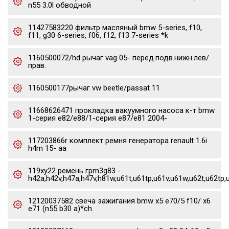
n55 3.0l обводной
11427583220 фильтр масляный bmw 5-series, f10,
f11, g30 6-series, f06, f12, f13 7-series *k
1160500072/hd рычаг vag 05- перед.подв.нижн.лев/
прав.
1160500177рычаг vw beetle/passat 11
11668626471 прокладка вакуумного насоса к-т bmw
1-серия e82/e88/1-серия e87/e81 2004-
117203866r комплект ремня генератора renault 1.6i
h4m 15- aa
119xy22 ремень грm3g83 -
h42a,h42v,h47a,h47v,h81w,u61t,u61tp,u61v,u61w,u62t,u62tp,
12120037582 свеча зажигания bmw x5 e70/5 f10/ x6
e71 (n55 b30 a)*ch