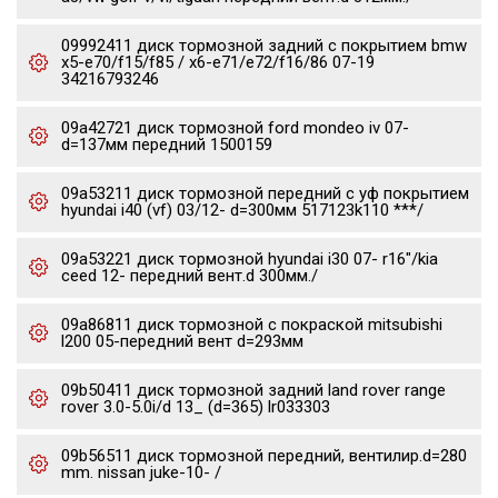
09992411 диск тормозной задний с покрытием bmw
x5-e70/f15/f85 / x6-e71/e72/f16/86 07-19
34216793246
09a42721 диск тормозной ford mondeo iv 07-
d=137мм передний 1500159
09a53211 диск тормозной передний с уф покрытием
hyundai i40 (vf) 03/12- d=300мм 517123k110 ***/
09a53221 диск тормозной hyundai i30 07- r16"/kia
ceed 12- передний вент.d 300мм./
09a86811 диск тормозной с покраской mitsubishi
l200 05-передний вент d=293мм
09b50411 диск тормозной задний land rover range
rover 3.0-5.0i/d 13_ (d=365) lr033303
09b56511 диск тормозной передний, вентилир.d=280
mm. nissan juke-10- /