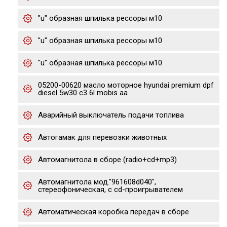
"u" образная шпилька рессоры м10
"u" образная шпилька рессоры м10
"u" образная шпилька рессоры м10
05200-00620 масло моторное hyundai premium dpf
diesel 5w30 c3 6l mobis aa
Аварийный выключатель подачи топлива
Автогамак для перевозки животных
Автомагнитола в сборе (radio+cd+mp3)
Автомагнитола мод."961608d040",
стереофоническая, с cd-проигрывателем
Автоматическая коробка передач в сборе