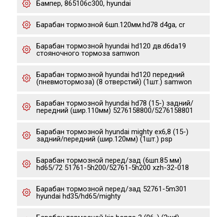
Бампер, 865106c300, hyundai
Барабан тормозной 6шп.120мм.hd78 d4ga, cr
Барабан тормозной hyundai hd120 дв.d6da19
стояночного тормоза samwon
Барабан тормозной hyundai hd120 передний
(пневмотормоза) (8 отверстий) (1шт.) samwon
Барабан тормозной hyundai hd78 (15-) задний/
передний (шир.110мм) 5276158800/5276158801
Барабан тормозной hyundai mighty ex6,8 (15-)
задний/передний (шир.120мм) (1шт.) psp
Барабан тормозной перед/зад (6шп.85 мм)
hd65/72 51761-5h200/52761-5h200 xzh-32-018
Барабан тормозной перед/зад 52761-5m301
hyundai hd35/hd65/mighty