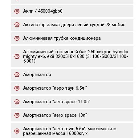
Акпп / 450004gbb0
Активатор замка двери левый хундай 78 мобис
Алюминиевая трубка кондиционера
Алюминиевый топливный бак 250 литров hyundai
mighty ex6, ex8 320х510х1680 (31100-5l000/31100-
5l001)
Амортизатор
Амортизатор "аэро таун 6.5л "
Амортизатор "aero space 11.0л"
Амортизатор "aero space 13л"
Амортизатор "aero town 6.6л", максимально
разрешенная масса 16000кг, х