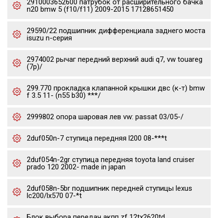
2910003652600 патрубок от расширительного бачка
n20 bmw 5 (f10/f11) 2009-2015 17128651450
29590/22 подшипник дифференциала заднего моста
isuzu n-серия
2974002 рычаг передний верхний audi q7, vw touareg
(7p)/
299.770 прокладка клапанной крышки двс (к-т) bmw
f 3.5 11- (n55 b30) ***/
2999802 опора шаровая лев vw: passat 03/05-/
2duf050n-7 ступица передняя l200 08-***t
2duf054n-2gr ступица передняя toyota land cruiser
prado 120 2002- made in japan
2duf058n-5br подшипник передней ступицы lexus
lc200/lx570 07-*t
Блок выбора передач акпп zf 12tx2620td