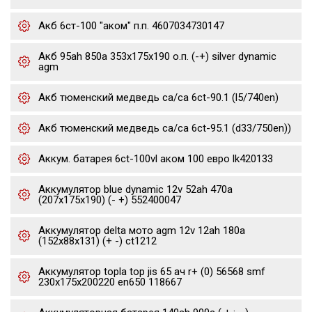
Акб 6ст-100 "аком" п.п. 4607034730147
Акб 95ah 850a 353x175x190 о.п. (-+) silver dynamic
agm
Акб тюменский медведь ca/ca 6ct-90.1 (l5/740en)
Акб тюменский медведь ca/ca 6ct-95.1 (d33/750en))
Аккум. батарея 6ct-100vl аком 100 евро lk420133
Аккумулятор blue dynamic 12v 52ah 470a
(207x175x190) (- +) 552400047
Аккумулятор delta мото agm 12v 12ah 180a
(152x88x131) (+ -) ct1212
Аккумулятор topla top jis 65 ач r+ (0) 56568 smf
230x175x200220 en650 118667