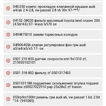
040.050 компл. прокладок клапанной крышки audi
a4/a6 2.4-2.8, vw passat 2.8 v6 30v 97-***/
04152-38020 фильтр масляный toyota land cruiser 200
(4.5d/4.6) 07- lexus lx570 oe
0494875010 зажим тормозных колодок
04l906455b клапан регулировки фаз грм audi:
a3/a4/a5/s5 17- oe
0501 210 855 датчик скорости кпп 9s1310 zf,
215920102101
0501 318 802 фильтр zf 0501317403
0501331188 подшипник скольжения/ втулка поршня
вилки z00027022910 pap 25x28x2 zf traxon
053rp9m100ht ремень грм audi a6, vw passat 1.6d, 2.0d
"14- (941085)