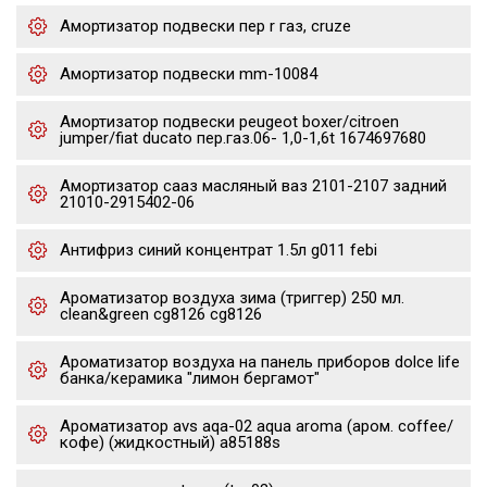
Амортизатор подвески пер r газ, cruze
Амортизатор подвески mm-10084
Амортизатор подвески peugeot boxer/citroen
jumper/fiat ducato пер.газ.06- 1,0-1,6t 1674697680
Амортизатор сааз масляный ваз 2101-2107 задний
21010-2915402-06
Антифриз синий концентрат 1.5л g011 febi
Ароматизатор воздуха зима (триггер) 250 мл.
clean&green cg8126 cg8126
Ароматизатор воздуха на панель приборов dolce life
банка/керамика "лимон бергамот"
Ароматизатор avs aqa-02 aqua aroma (аром. coffee/
кофе) (жидкостный) a85188s