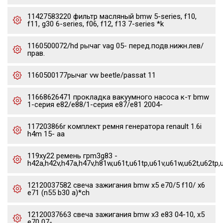
11427583220 фильтр масляный bmw 5-series, f10,
f11, g30 6-series, f06, f12, f13 7-series *k
1160500072/hd рычаг vag 05- перед.подв.нижн.лев/
прав.
1160500177рычаг vw beetle/passat 11
11668626471 прокладка вакуумного насоса к-т bmw
1-серия e82/e88/1-серия e87/e81 2004-
117203866r комплект ремня генератора renault 1.6i
h4m 15- aa
119xy22 ремень грm3g83 -
h42a,h42v,h47a,h47v,h81w,u61t,u61tp,u61v,u61w,u62t,u62tp,
12120037582 свеча зажигания bmw x5 e70/5 f10/ x6
e71 (n55 b30 a)*ch
12120037663 свеча зажигания bmw x3 e83 04-10, x5
e70 07-