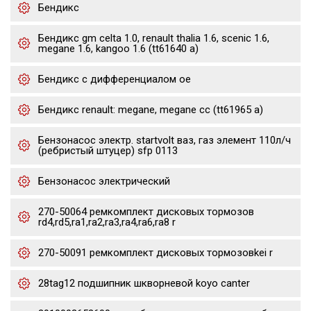
Бендикс
Бендикс gm celta 1.0, renault thalia 1.6, scenic 1.6,
megane 1.6, kangoo 1.6 (tt61640 a)
Бендикс с дифференциалом oe
Бендикс renault: megane, megane cc (tt61965 a)
Бензонасос электр. startvolt ваз, газ элемент 110л/ч
(ребристый штуцер) sfp 0113
Бензонасос электрический
270-50064 ремкомплект дисковых тормозов
rd4,rd5,ra1,ra2,ra3,ra4,ra6,ra8 r
270-50091 ремкомплект дисковых тормозовkei r
28tag12 подшипник шкворневой koyo canter