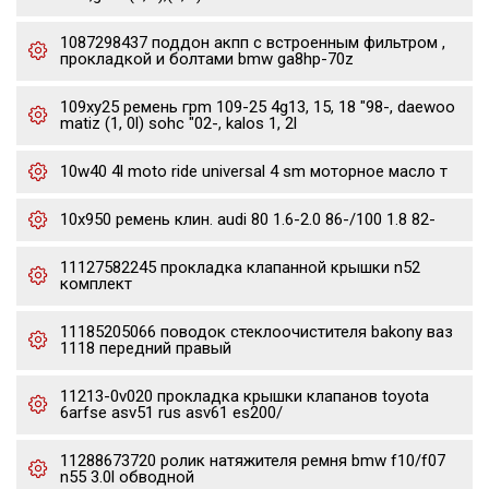
1087298437 поддон акпп с встроенным фильтром ,
прокладкой и болтами bmw ga8hp-70z
109xy25 ремень грm 109-25 4g13, 15, 18 "98-, daewoo
matiz (1, 0l) sohc "02-, kalos 1, 2l
10w40 4l moto ride universal 4 sm моторное масло т
10x950 ремень клин. audi 80 1.6-2.0 86-/100 1.8 82-
11127582245 прокладка клапанной крышки n52
комплект
11185205066 поводок стеклоочистителя bakony ваз
1118 передний правый
11213-0v020 прокладка крышки клапанов toyota
6arfse asv51 rus asv61 es200/
11288673720 ролик натяжителя ремня bmw f10/f07
n55 3.0l обводной