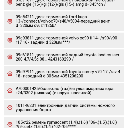
09b71011 диск тормозной с покраской mercedes-
benz gle (15-)/gl (12-)/gls (15-) amg d=345*ch /
09c54211 диск тормозной ford kuga
13-/connect/volvoc70/s40/v5004-передний вент
d=320мм cv6z1125b/
09c93811 диск тормозной volvo xc90 ii 14- /s90/v90
r17 16- задний d 320мм.***/
09d61811 диск тормозной задний toyota land cruiser
200 4.7/4.5d 08_ 4243160290 /
09d97911 диск тормозной toyota camry v70 17-/rav 4
18- передний d 305мм 4351206200
А/00001425/балаково (газ)/втулка амортизатора
г24/3302 (нижняя) (с наруж. насечкой)
101146231 электронный датчик системы ножного
управления борта
105xr22 ремень грmaccent (1,4l),(1,6l) "06-,(1,5l),(1,6l)
"99-,getz (1,6l),(1,4l) "02-"06****