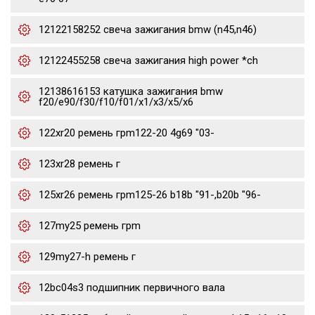
12122158252 свеча зажигания bmw (n45,n46)
12122455258 свеча зажигания high power *ch
12138616153 катушка зажигания bmw
f20/e90/f30/f10/f01/x1/x3/x5/x6
122xr20 ремень грm122-20 4g69 "03-
123xr28 ремень г
125xr26 ремень грm125-26 b18b "91-,b20b "96-
127my25 ремень грm
129my27-h ремень г
12bc04s3 подшипник первичного вала