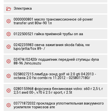
Электрика
0000000801 масло трансмиссионное oil-power
transfer unit 80w-90 1л
0122500521 гайка приёмной трубы on aa
0242235983 свеча зажигания skoda fabia, vw
lupo/jetta/fox 89- /
02474r/02420r подшипник передней ступицы dyna
88-96 ,hino,isuzu
0258027215 лямбда-зонд golf vii 2.0 gti 04.2013 -
octavia 2.0 fsi combi rs 11.2012 - 0258017180/
0280155968 форсунка бензиновая volvo: s60 r 2,5 t, r
2,5 t awd 00-, v70 ii 2.5 r sport, r 2.5t
03771872032 прокладка уплотнительная вакуумного
усилителя тормозов ате