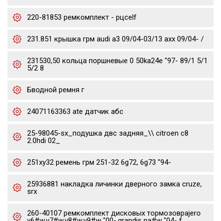
220-81853 ремкомплект - рцсelf
231.851 крышка грм audi a3 09/04-03/13 axx 09/04- /
231530,50 кольца поршневые 0 50ka24e "97- 89/1 5/1
5/2 8
Бводной ремня г
24071163363 ate датчик абс
25-98045-sx_подушка двс задняя_\\ citroen c8
2.0hdi 02_
251xy32 ремень грм 251-32 6g72, 6g73 "94-
25936881 накладка личинки дверного замка cruze,
srx
260-40107 ремкомплект дисковых тормозовpajero
v6#w,v7#w,v8#w,v9#w "00-,grandis na#w "04- f