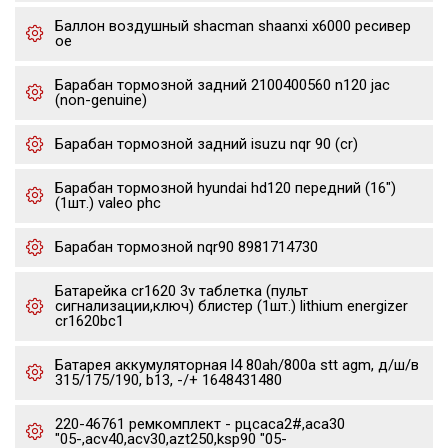
Баллон воздушный shacman shaanxi x6000 ресивер
oe
Барабан тормозной задний 2100400560 n120 jac
(non-genuine)
Барабан тормозной задний isuzu nqr 90 (cr)
Барабан тормозной hyundai hd120 передний (16")
(1шт.) valeo phc
Барабан тормозной nqr90 8981714730
Батарейка cr1620 3v таблетка (пульт
сигнализации,ключ) блистер (1шт.) lithium energizer
cr1620bc1
Батарея аккумуляторная l4 80ah/800a stt agm, д/ш/в
315/175/190, b13, -/+ 1648431480
220-46761 ремкомплект - рцсaca2#,aca30
"05-,acv40,acv30,azt250,ksp90 "05-