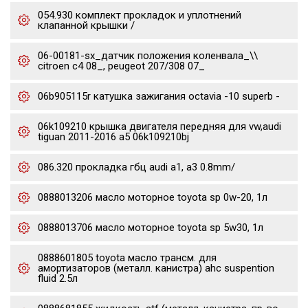
054.930 комплект прокладок и уплотнений
клапанной крышки /
06-00181-sx_датчик положения коленвала_\\
citroen c4 08_, peugeot 207/308 07_
06b905115r катушка зажигания octavia -10 superb -
06k109210 крышка двигателя передняя для vw,audi
tiguan 2011-2016 a5 06k109210bj
086.320 прокладка гбц audi a1, a3 0.8mm/
0888013206 масло моторное toyota sp 0w-20, 1л
0888013706 масло моторное toyota sp 5w30, 1л
0888601805 toyota масло трансм. для
амортизаторов (металл. канистра) ahc suspention
fluid 2.5л