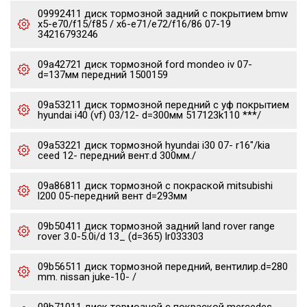
09992411 диск тормозной задний с покрытием bmw
x5-e70/f15/f85 / x6-e71/e72/f16/86 07-19
34216793246
09a42721 диск тормозной ford mondeo iv 07-
d=137мм передний 1500159
09a53211 диск тормозной передний с уф покрытием
hyundai i40 (vf) 03/12- d=300мм 517123k110 ***/
09a53221 диск тормозной hyundai i30 07- r16"/kia
ceed 12- передний вент.d 300мм./
09a86811 диск тормозной с покраской mitsubishi
l200 05-передний вент d=293мм
09b50411 диск тормозной задний land rover range
rover 3.0-5.0i/d 13_ (d=365) lr033303
09b56511 диск тормозной передний, вентилир.d=280
mm. nissan juke-10- /