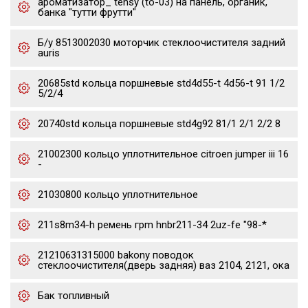
ароматизатор_ tensy (to-03) на панель, органик,
банка "тутти фрутти"
Б/у 8513002030 моторчик стеклоочистителя задний
auris
20685std кольца поршневые std4d55-t 4d56-t 91 1/2
5/2/4
20740std кольца поршневые std4g92 81/1 2/1 2/2 8
21002300 кольцо уплотнительное citroen jumper iii 16
-
21030800 кольцо уплотнительное
211s8m34-h ремень грm hnbr211-34 2uz-fe "98-*
21210631315000 bakony поводок
стеклоочистителя(дверь задняя) ваз 2104, 2121, ока
Бак топливный