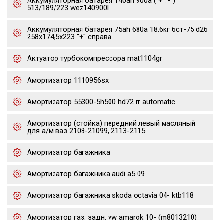
Аккумуляторная батарея 140ah 900a ( + : - )
513/189/223 wez140900l
Аккумуляторная батарея 75ah 680a 18.6кг 6ст-75 d26
258x174,5x223 "+" справа
Актуатор турбокомпрессора mat1104gr
Амортизатор 1110956sx
Амортизатор 55300-5h500 hd72 rr automatic
Амортизатор (стойка) передний левый масляный
для а/м ваз 2108-21099, 2113-2115
Амортизатор багажника
Амортизатор багажника audi a5 09
Амортизатор багажника skoda octavia 04- ktb118
Амортизатор газ. задн. vw amarok 10- (m8013210)