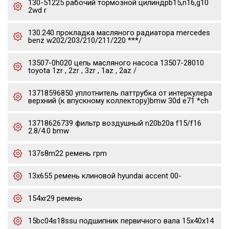
130-51225 рабочий тормозной цилиндрb15,n16,g10
2wd r
130.240 прокладка масляного радиатора mercedes
benz w202/203/210/211/220 ***/
13507-0h020 цепь масляного насоса 13507-28010
toyota 1zr , 2zr , 3zr , 1az , 2az /
13718596850 уплотнитель паттрубка от интеркулера
верхний (к впускному коллектору)bmw 30d e71 *ch
13718626739 фильтр воздушный n20b20a f15/f16
2.8/4.0 bmw
137s8m22 ремень грm
13x655 ремень клиновой hyundai accent 00-
154xr29 ремень
15bc04s18ssu подшипник первичного вала 15x40x14