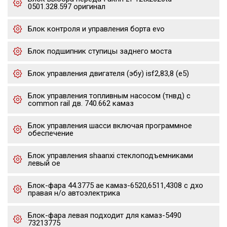
0501.328.597 оригинал
Блок контроля и управления борта evo
Блок подшипник ступицы заднего моста
Блок управления двигателя (эбу) isf2,83,8 (е5)
Блок управления топливным насосом (тнвд) с
common rail дв. 740.662 камаз
Блок управления шасси включая программное
обеспечение
Блок управления shaanxi стеклоподъемниками
левый oe
Блок-фара 44.3775 ae камаз-6520,6511,4308 с дхо
правая н/о автоэлектрика
Блок-фара левая подходит для камаз-5490
73213775