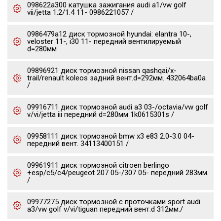
098622a300 катушка зажигания audi a1/vw golf
vii/jetta 1.2/1.4 11- 0986221057 /
0986479a12 диск тормозной hyundai: elantra 10-,
veloster 11-, i30 11- передний вентилируемый
d=280мм
09896921 диск тормозной nissan qashqai/x-
trail/renault koleos задний вент.d=292мм. 432064ba0a
/
09916711 диск тормозной audi a3 03-/octavia/vw golf
v/vi/jetta iii передний d=280мм 1k0615301s /
09958111 диск тормозной bmw x3 e83 2.0-3.0 04-
передний вент. 34113400151 /
09961911 диск тормозной citroen berlingo
+esp/c5/c4/peugeot 207 05-/307 05- передний 283мм.
/
09977275 диск тормозной c проточками sport audi
a3/vw golf v/vi/tiguan передний вент.d 312мм./