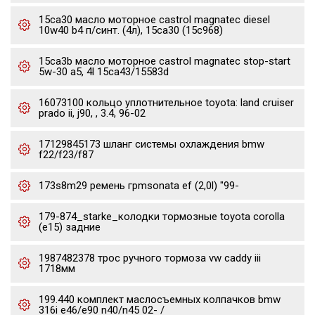
15ca30 масло моторное castrol magnatec diesel
10w40 b4 п/синт. (4л), 15ca30 (15c968)
15ca3b масло моторное castrol magnatec stop-start
5w-30 a5, 4l 15ca43/15583d
16073100 кольцо уплотнительное toyota: land cruiser
prado ii, j90, , 3.4, 96-02
17129845173 шланг системы охлаждения bmw
f22/f23/f87
173s8m29 ремень грmsonata ef (2,0l) "99-
179-874_starke_колодки тормозные toyota corolla
(e15) задние
1987482378 трос ручного тормоза vw caddy iii
1718мм
199.440 комплект маслосъемных колпачков bmw
316i e46/e90 n40/n45 02- /