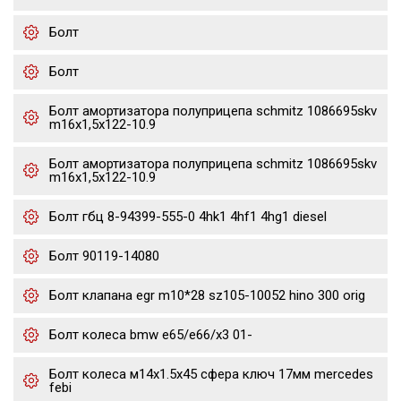
Болт
Болт
Болт амортизатора полуприцепа schmitz 1086695skv
m16x1,5х122-10.9
Болт амортизатора полуприцепа schmitz 1086695skv
m16x1,5х122-10.9
Болт гбц 8-94399-555-0 4hk1 4hf1 4hg1 diesel
Болт 90119-14080
Болт клапана egr m10*28 sz105-10052 hino 300 orig
Болт колеса bmw e65/e66/x3 01-
Болт колеса м14х1.5х45 сфера ключ 17мм mercedes
febi