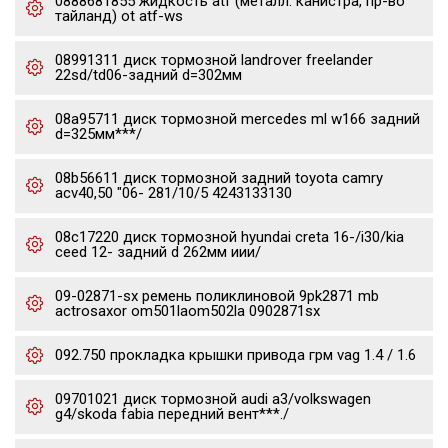
0888681855 жидкость atf (металл. канистра, пр-во
тайланд) ot atf-ws
08991311 диск тормозной landrover freelander
22sd/td06-задний d=302мм
08a95711 диск тормозной mercedes ml w166 задний
d=325мм***/
08b56611 диск тормозной задний toyota camry
acv40,50 "06- 281/10/5 4243133130
08c17220 диск тормозной hyundai creta 16-/i30/kia
ceed 12- задний d 262мм иии/
09-02871-sx ремень поликлиновой 9pk2871 mb
actrosaxor om501laom502la 0902871sx
092.750 прокладка крышки привода грм vag 1.4 / 1.6
09701021 диск тормозной audi a3/volkswagen
g4/skoda fabia передний вент***./