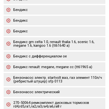
Бендикс
Бендикс
Бендикс
Бендикс gm celta 1.0, renault thalia 1.6, scenic 1.6,
megane 1.6, kangoo 1.6 (tt61640 a)
Бендикс с дифференциалом oe
Бендикс renault: megane, megane cc (tt61965 a)
Бензонасос электр. startvolt ваз, газ элемент 110л/ч
(ребристый штуцер) sfp 0113
Бензонасос электрический
270-50064 ремкомплект дисковых тормозов
rd4,rd5,ra1,ra2,ra3,ra4,ra6,ra8 r