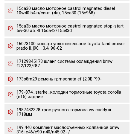
15ca30 масло моторное castrol magnatec diesel
10w40 b4 п/синт. (4л), 15ca30 (15c968)
15ca3b масло моторное castrol magnatec stop-start
5w-30 a5, 4l 15ca43/15583d
16073100 кольцо уплотнительное toyota: land cruiser
prado ii, j90, , 3.4, 96-02
17129845173 шланг системы охлаждения bmw
f22/f23/f87
173s8m29 ремень грmsonata ef (2,0l) "99-
179-874_starke_колодки тормозные toyota corolla
(e15) задние
1987482378 трос ручного тормоза vw caddy iii
1718мм
199.440 комплект маслосъемных колпачков bmw
316i e46/e90 n40/n45 02- /