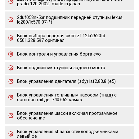
prado 120 2002- made in japan
2duf058n-5br подшипник передней ступицы lexus
lc200/lx570 07-*t
Блок выбора передач акпп zf 12tx2620td
0501.328.597 оригинал
Блок контроля и управления борта evo
Блок подшипник ступицы заднего моста
Блок управления двигателя (эбу) isf2,83,8 (е5)
Блок управления топливным насосом (тнвд) с
common rail дв. 740.662 камаз
Блок управления шасси включая программное
обеспечение
Блок управления shaanxi стеклоподъемниками
левый oe