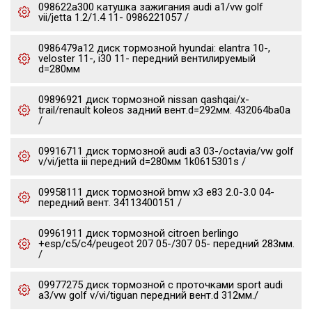
098622a300 катушка зажигания audi a1/vw golf
vii/jetta 1.2/1.4 11- 0986221057 /
0986479a12 диск тормозной hyundai: elantra 10-,
veloster 11-, i30 11- передний вентилируемый
d=280мм
09896921 диск тормозной nissan qashqai/x-
trail/renault koleos задний вент.d=292мм. 432064ba0a
/
09916711 диск тормозной audi a3 03-/octavia/vw golf
v/vi/jetta iii передний d=280мм 1k0615301s /
09958111 диск тормозной bmw x3 e83 2.0-3.0 04-
передний вент. 34113400151 /
09961911 диск тормозной citroen berlingo
+esp/c5/c4/peugeot 207 05-/307 05- передний 283мм.
/
09977275 диск тормозной c проточками sport audi
a3/vw golf v/vi/tiguan передний вент.d 312мм./