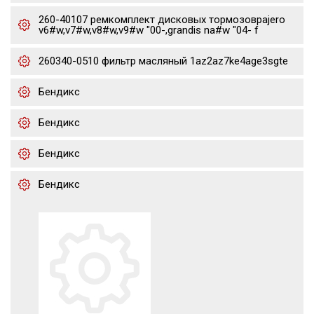
260-40107 ремкомплект дисковых тормозовpajero
v6#w,v7#w,v8#w,v9#w "00-,grandis na#w "04- f
260340-0510 фильтр масляный 1az2az7ke4age3sgte
Бендикс
Бендикс
Бендикс
Бендикс