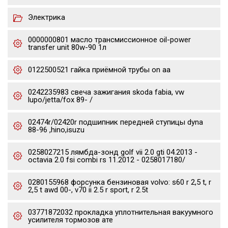
Электрика
0000000801 масло трансмиссионное oil-power
transfer unit 80w-90 1л
0122500521 гайка приёмной трубы on aa
0242235983 свеча зажигания skoda fabia, vw
lupo/jetta/fox 89- /
02474r/02420r подшипник передней ступицы dyna
88-96 ,hino,isuzu
0258027215 лямбда-зонд golf vii 2.0 gti 04.2013 -
octavia 2.0 fsi combi rs 11.2012 - 0258017180/
0280155968 форсунка бензиновая volvo: s60 r 2,5 t, r
2,5 t awd 00-, v70 ii 2.5 r sport, r 2.5t
03771872032 прокладка уплотнительная вакуумного
усилителя тормозов ате