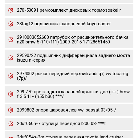
270-50091 ремкомплект дисковых тормозовkei r
28tag12 подшипник шкворневой koyo canter
2910003652600 патрубок от расширительного бачка
n20 bmw 5 (f10/f11) 2009-2015 17128651450
29590/22 подшипник дифференциала заднего моста
isuzu n-серия
2974002 рычаг передний верхний audi q7, vw touareg
(7p)/
299.770 прокладка клапанной крышки двс (к-т) bmw
f 3.5 11- (n55 b30) ***/
2999802 опора шаровая лев vw: passat 03/05-/
2duf050n-7 ступица передняя l200 08-***t
2duf054n-2gr ступица передняя toyota land cruiser