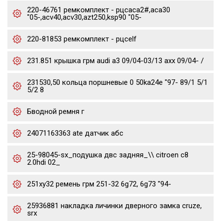
220-46761 ремкомплект - рцсaca2#,aca30
"05-,acv40,acv30,azt250,ksp90 "05-
220-81853 ремкомплект - рцсelf
231.851 крышка грм audi a3 09/04-03/13 axx 09/04- /
231530,50 кольца поршневые 0 50ka24e "97- 89/1 5/1
5/2 8
Бводной ремня г
24071163363 ate датчик абс
25-98045-sx_подушка двс задняя_\\ citroen c8
2.0hdi 02_
251xy32 ремень грм 251-32 6g72, 6g73 "94-
25936881 накладка личинки дверного замка cruze,
srx