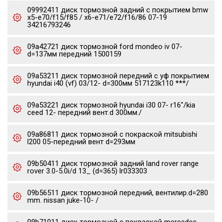
09992411 диск тормозной задний с покрытием bmw
x5-e70/f15/f85 / x6-e71/e72/f16/86 07-19
34216793246
09a42721 диск тормозной ford mondeo iv 07-
d=137мм передний 1500159
09a53211 диск тормозной передний с уф покрытием
hyundai i40 (vf) 03/12- d=300мм 517123k110 ***/
09a53221 диск тормозной hyundai i30 07- r16"/kia
ceed 12- передний вент.d 300мм./
09a86811 диск тормозной с покраской mitsubishi
l200 05-передний вент d=293мм
09b50411 диск тормозной задний land rover range
rover 3.0-5.0i/d 13_ (d=365) lr033303
09b56511 диск тормозной передний, вентилир.d=280
mm. nissan juke-10- /