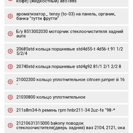
кофе) (жидкостный) a85188s
ароматизатор_ tensy (to-03) на панель, органик,
банка "тутти фрутти"
Б/у 8513002030 моторчик стеклоочистителя задний
auris
20685std кольца поршневые std4d55-t 4d56-t 91 1/2
5/2/4
20740std кольца поршневые std4g92 81/1 2/1 2/2 8
21002300 кольцо уплотнительное citroen jumper iii 16
-
21030800 кольцо уплотнительное
211s8m34-h ремень грm hnbr211-34 2uz-fe "98-*
21210631315000 bakony поводок
стеклоочистителя(дверь задняя) ваз 2104, 2121, ока