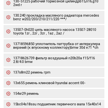
130-51225 рабочий тормозной цилиндрb15,n16,g10
2wd r
130.240 прокладка масляного радиатора mercedes
benz w202/203/210/211/220 ***/
13507-0h020 цепь масляного насоса 13507-28010
toyota 1zr , 2zr , 3zr , 1az , 2az /
13718596850 уплотнитель паттрубка от интеркулера
верхний (к впускному коллектору)bmw 30d e71 *ch
13718626739 фильтр воздушный n20b20a f15/f16
2.8/4.0 bmw
137s8m22 ремень грm
13x655 ремень клиновой hyundai accent 00-
154xr29 ремень
15bc04s18ssu подшипник первичного вала 15x40x14