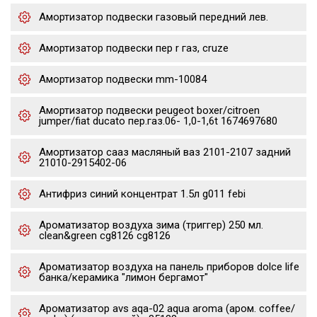
Амортизатор подвески газовый передний лев.
Амортизатор подвески пер r газ, cruze
Амортизатор подвески mm-10084
Амортизатор подвески peugeot boxer/citroen
jumper/fiat ducato пер.газ.06- 1,0-1,6t 1674697680
Амортизатор сааз масляный ваз 2101-2107 задний
21010-2915402-06
Антифриз синий концентрат 1.5л g011 febi
Ароматизатор воздуха зима (триггер) 250 мл.
clean&green cg8126 cg8126
Ароматизатор воздуха на панель приборов dolce life
банка/керамика "лимон бергамот"
Ароматизатор avs aqa-02 aqua aroma (аром. coffee/