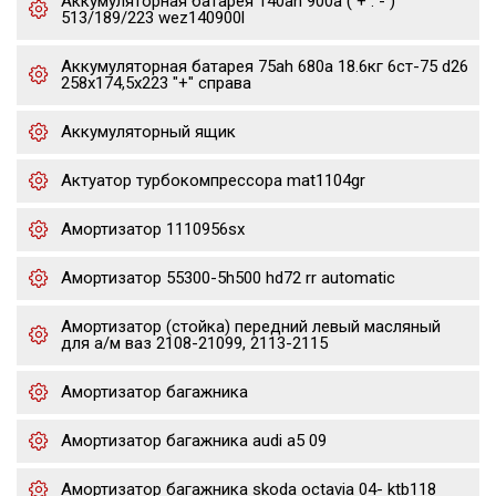
Аккумуляторная батарея 140ah 900a ( + : - )
513/189/223 wez140900l
Аккумуляторная батарея 75ah 680a 18.6кг 6ст-75 d26
258x174,5x223 "+" справа
Аккумуляторный ящик
Актуатор турбокомпрессора mat1104gr
Амортизатор 1110956sx
Амортизатор 55300-5h500 hd72 rr automatic
Амортизатор (стойка) передний левый масляный
для а/м ваз 2108-21099, 2113-2115
Амортизатор багажника
Амортизатор багажника audi a5 09
Амортизатор багажника skoda octavia 04- ktb118