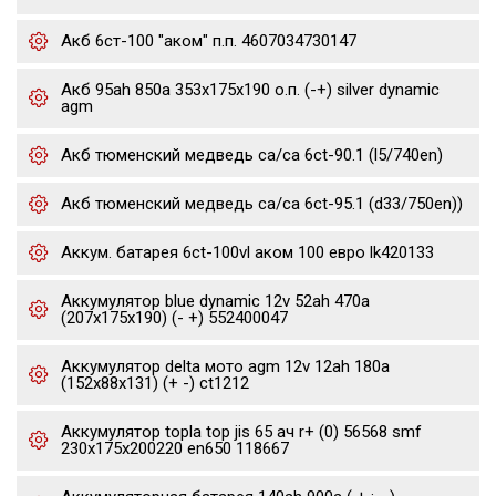
Акб 6ст-100 "аком" п.п. 4607034730147
Акб 95ah 850a 353x175x190 о.п. (-+) silver dynamic
agm
Акб тюменский медведь ca/ca 6ct-90.1 (l5/740en)
Акб тюменский медведь ca/ca 6ct-95.1 (d33/750en))
Аккум. батарея 6ct-100vl аком 100 евро lk420133
Аккумулятор blue dynamic 12v 52ah 470a
(207x175x190) (- +) 552400047
Аккумулятор delta мото agm 12v 12ah 180a
(152x88x131) (+ -) ct1212
Аккумулятор topla top jis 65 ач r+ (0) 56568 smf
230x175x200220 en650 118667