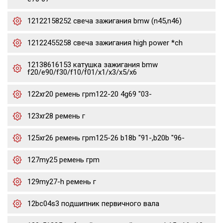
12122158252 свеча зажигания bmw (n45,n46)
12122455258 свеча зажигания high power *ch
12138616153 катушка зажигания bmw
f20/e90/f30/f10/f01/x1/x3/x5/x6
122xr20 ремень грm122-20 4g69 "03-
123xr28 ремень г
125xr26 ремень грm125-26 b18b "91-,b20b "96-
127my25 ремень грm
129my27-h ремень г
12bc04s3 подшипник первичного вала