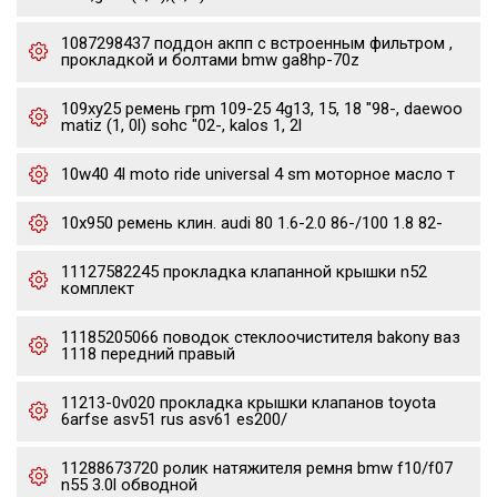
1087298437 поддон акпп с встроенным фильтром ,
прокладкой и болтами bmw ga8hp-70z
109xy25 ремень грm 109-25 4g13, 15, 18 "98-, daewoo
matiz (1, 0l) sohc "02-, kalos 1, 2l
10w40 4l moto ride universal 4 sm моторное масло т
10x950 ремень клин. audi 80 1.6-2.0 86-/100 1.8 82-
11127582245 прокладка клапанной крышки n52
комплект
11185205066 поводок стеклоочистителя bakony ваз
1118 передний правый
11213-0v020 прокладка крышки клапанов toyota
6arfse asv51 rus asv61 es200/
11288673720 ролик натяжителя ремня bmw f10/f07
n55 3.0l обводной