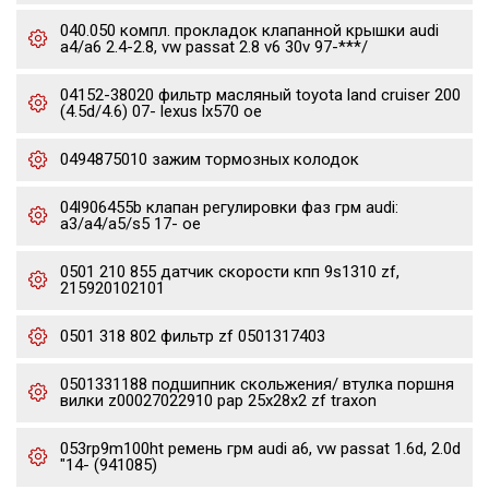
040.050 компл. прокладок клапанной крышки audi
a4/a6 2.4-2.8, vw passat 2.8 v6 30v 97-***/
04152-38020 фильтр масляный toyota land cruiser 200
(4.5d/4.6) 07- lexus lx570 oe
0494875010 зажим тормозных колодок
04l906455b клапан регулировки фаз грм audi:
a3/a4/a5/s5 17- oe
0501 210 855 датчик скорости кпп 9s1310 zf,
215920102101
0501 318 802 фильтр zf 0501317403
0501331188 подшипник скольжения/ втулка поршня
вилки z00027022910 pap 25x28x2 zf traxon
053rp9m100ht ремень грм audi a6, vw passat 1.6d, 2.0d
"14- (941085)