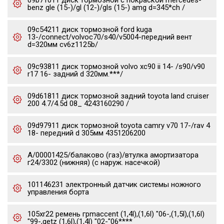
09b71011 диск тормозной с покраской mercedes-
benz gle (15-)/gl (12-)/gls (15-) amg d=345*ch /
09c54211 диск тормозной ford kuga
13-/connect/volvoc70/s40/v5004-передний вент
d=320мм cv6z1125b/
09c93811 диск тормозной volvo xc90 ii 14- /s90/v90
r17 16- задний d 320мм.***/
09d61811 диск тормозной задний toyota land cruiser
200 4.7/4.5d 08_ 4243160290 /
09d97911 диск тормозной toyota camry v70 17-/rav 4
18- передний d 305мм 4351206200
А/00001425/балаково (газ)/втулка амортизатора
г24/3302 (нижняя) (с наруж. насечкой)
101146231 электронный датчик системы ножного
управления борта
105xr22 ремень грmaccent (1,4l),(1,6l) "06-,(1,5l),(1,6l)
"99-,getz (1,6l),(1,4l) "02-"06****