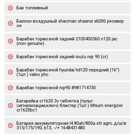
Бак топливный
Баллон воздушный shacman shaanxi x6000 ресивер
oe
Барабан тормозной задний 2100400560 n120 jac
(non-genuine)
Барабан тормозной задний isuzu nqr 90 (cr)
Барабан тормозной hyundai hd120 передний (16")
(1шт.) valeo phc
Барабан тормозной nqr90 8981714730
Батарейка cr1620 3v таблетка (пульт
сигнализации,ключ) блистер (1шт.) lithium energizer
cr1620bc1
Батарея аккумуляторная l4 80ah/800a stt agm, д/ш/в
315/175/190, b13, -/+ 1648431480