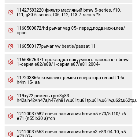
11427583220 фильтр масляный bmw 5-series, f10,
f11, g30 6-series, f06, f12, f13 7-series *k
1160500072/hd рычаг vag 05- перед.подв.нижн.лев/
прав.
1160500177рычаг vw beetle/passat 11
11668626471 прокладка вакуумного насоса к-т bmw
1-серия e82/e88/1-серия e87/e81 2004-
117203866r комплект ремня генератора renault 1.6i
h4m 15- aa
119xy22 ремень грm3g83 -
h42a,h42v,h47a,h47v,h81w,u61t,u61tp,u61v,u61w,u62t,u62tp,
12120037582 свеча зажигания bmw x5 e70/5 f10/ x6
e71 (n55 b30 a)*ch
12120037663 свеча зажигания bmw x3 e83 04-10, x5
e70 07-