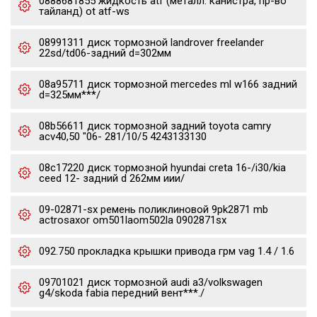
0888681855 жидкость atf (металл. канистра, пр-во
тайланд) ot atf-ws
08991311 диск тормозной landrover freelander
22sd/td06-задний d=302мм
08a95711 диск тормозной mercedes ml w166 задний
d=325мм***/
08b56611 диск тормозной задний toyota camry
acv40,50 "06- 281/10/5 4243133130
08c17220 диск тормозной hyundai creta 16-/i30/kia
ceed 12- задний d 262мм иии/
09-02871-sx ремень поликлиновой 9pk2871 mb
actrosaxor om501laom502la 0902871sx
092.750 прокладка крышки привода грм vag 1.4 / 1.6
09701021 диск тормозной audi a3/volkswagen
g4/skoda fabia передний вент***./