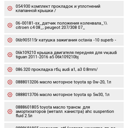
054.930 комплект прокладок и уплотнений
клапанной крышки /
06-00181-sx_датчик положения коленвала_\\
citroen c4 08_, peugeot 207/308 07_
06b905115r катушка зажигания octavia -10 superb -
06k109210 крышка двигателя передняя для vw,audi
tiguan 2011-2016 a5 06k109210bj
086.320 прокладка гбц audi a1, a3 0.8mm/
0888013206 масло моторное toyota sp 0w-20, 1л
0888013706 масло моторное toyota sp 5w30, 1л
0888601805 toyota масло трансм. для
амортизаторов (металл. канистра) ahc suspention
fluid 2.5л