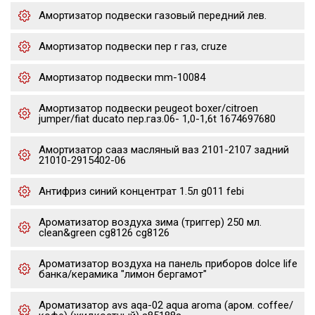
Амортизатор подвески газовый передний лев.
Амортизатор подвески пер r газ, cruze
Амортизатор подвески mm-10084
Амортизатор подвески peugeot boxer/citroen
jumper/fiat ducato пер.газ.06- 1,0-1,6t 1674697680
Амортизатор сааз масляный ваз 2101-2107 задний
21010-2915402-06
Антифриз синий концентрат 1.5л g011 febi
Ароматизатор воздуха зима (триггер) 250 мл.
clean&green cg8126 cg8126
Ароматизатор воздуха на панель приборов dolce life
банка/керамика "лимон бергамот"
Ароматизатор avs aqa-02 aqua aroma (аром. coffee/