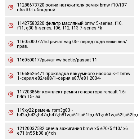
11288673720 ролик натяжителя ремня bmw f10/f07
n55 3.0l обводной
11427583220 фильтр масляный bmw 5-series, f10,
f11, g30 6-series, f06, f12, f13 7-series *k
1160500072/hd рычаг vag 05- перед.подв.нижн.лев/
прав.
1160500177рычаг vw beetle/passat 11
11668626471 прокладка вакуумного насоса к-т bmw
1-серия e82/e88/1-серия e87/e81 2004-
117203866r комплект ремня генератора renault 1.6i
h4m 15- aa
119xy22 ремень грm3g83 -
h42a,h42v,h47a,h47v,h81w,u61t,u61tp,u61v,u61w,u62t,u62tp,
12120037582 свеча зажигания bmw x5 e70/5 f10/ x6
e71 (n55 b30 a)*ch