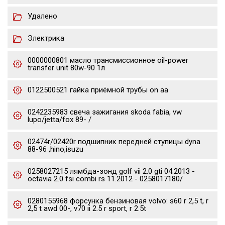
Удалено
Электрика
0000000801 масло трансмиссионное oil-power
transfer unit 80w-90 1л
0122500521 гайка приёмной трубы on aa
0242235983 свеча зажигания skoda fabia, vw
lupo/jetta/fox 89- /
02474r/02420r подшипник передней ступицы dyna
88-96 ,hino,isuzu
0258027215 лямбда-зонд golf vii 2.0 gti 04.2013 -
octavia 2.0 fsi combi rs 11.2012 - 0258017180/
0280155968 форсунка бензиновая volvo: s60 r 2,5 t, r
2,5 t awd 00-, v70 ii 2.5 r sport, r 2.5t