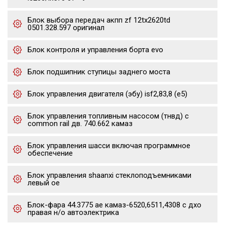
Блок выбора передач акпп zf 12tx2620td
0501.328.597 оригинал
Блок контроля и управления борта evo
Блок подшипник ступицы заднего моста
Блок управления двигателя (эбу) isf2,83,8 (е5)
Блок управления топливным насосом (тнвд) с
common rail дв. 740.662 камаз
Блок управления шасси включая программное
обеспечение
Блок управления shaanxi стеклоподъемниками
левый oe
Блок-фара 44.3775 ae камаз-6520,6511,4308 с дхо
правая н/о автоэлектрика