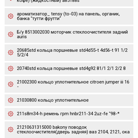
кофе) (жидкостный) a85188s
ароматизатор_ tensy (to-03) на панель, органик,
банка "тутти фрутти"
Б/у 8513002030 моторчик стеклоочистителя задний
auris
20685std кольца поршневые std4d55-t 4d56-t 91 1/2
5/2/4
20740std кольца поршневые std4g92 81/1 2/1 2/2 8
21002300 кольцо уплотнительное citroen jumper iii 16
-
21030800 кольцо уплотнительное
211s8m34-h ремень грm hnbr211-34 2uz-fe "98-*
21210631315000 bakony поводок
стеклоочистителя(дверь задняя) ваз 2104, 2121, ока