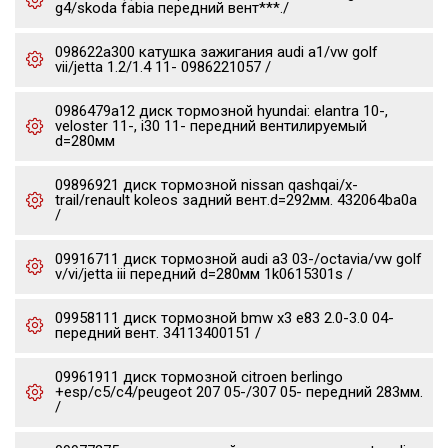
g4/skoda fabia передний вент***./
098622a300 катушка зажигания audi a1/vw golf
vii/jetta 1.2/1.4 11- 0986221057 /
0986479a12 диск тормозной hyundai: elantra 10-,
veloster 11-, i30 11- передний вентилируемый
d=280мм
09896921 диск тормозной nissan qashqai/x-
trail/renault koleos задний вент.d=292мм. 432064ba0a
/
09916711 диск тормозной audi a3 03-/octavia/vw golf
v/vi/jetta iii передний d=280мм 1k0615301s /
09958111 диск тормозной bmw x3 e83 2.0-3.0 04-
передний вент. 34113400151 /
09961911 диск тормозной citroen berlingo
+esp/c5/c4/peugeot 207 05-/307 05- передний 283мм.
/