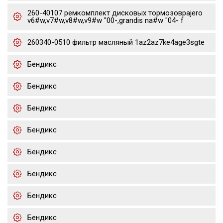
260-40107 ремкомплект дисковых тормозовpajero
v6#w,v7#w,v8#w,v9#w "00-,grandis na#w "04- f
260340-0510 фильтр масляный 1az2az7ke4age3sgte
Бендикс
Бендикс
Бендикс
Бендикс
Бендикс
Бендикс
Бендикс
Бендикс