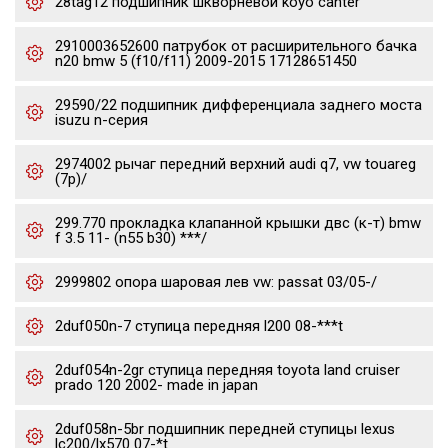
28tag12 подшипник шкворневой koyo canter
2910003652600 патрубок от расширительного бачка
n20 bmw 5 (f10/f11) 2009-2015 17128651450
29590/22 подшипник дифференциала заднего моста
isuzu n-серия
2974002 рычаг передний верхний audi q7, vw touareg
(7p)/
299.770 прокладка клапанной крышки двс (к-т) bmw
f 3.5 11- (n55 b30) ***/
2999802 опора шаровая лев vw: passat 03/05-/
2duf050n-7 ступица передняя l200 08-***t
2duf054n-2gr ступица передняя toyota land cruiser
prado 120 2002- made in japan
2duf058n-5br подшипник передней ступицы lexus
lc200/lx570 07-*t