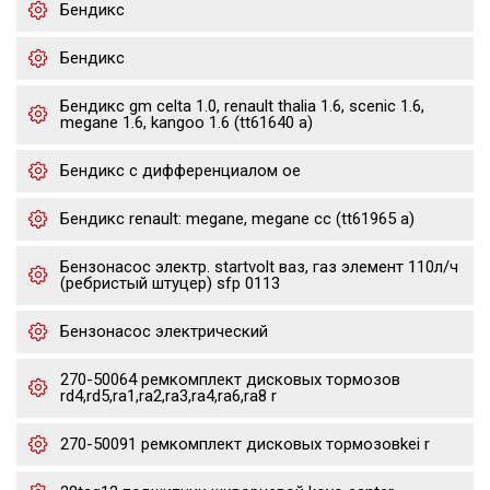
Бендикс
Бендикс
Бендикс gm celta 1.0, renault thalia 1.6, scenic 1.6,
megane 1.6, kangoo 1.6 (tt61640 a)
Бендикс с дифференциалом oe
Бендикс renault: megane, megane cc (tt61965 a)
Бензонасос электр. startvolt ваз, газ элемент 110л/ч
(ребристый штуцер) sfp 0113
Бензонасос электрический
270-50064 ремкомплект дисковых тормозов
rd4,rd5,ra1,ra2,ra3,ra4,ra6,ra8 r
270-50091 ремкомплект дисковых тормозовkei r