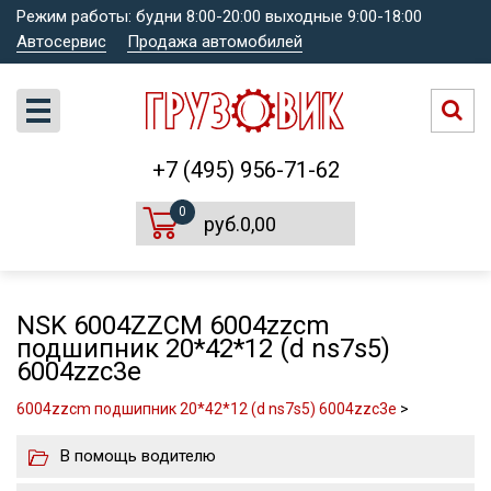
Режим работы: будни 8:00-20:00 выходные 9:00-18:00
Автосервис
Продажа автомобилей
+7 (495) 956-71-62
0
руб.0,00
NSK 6004ZZCM 6004zzcm
подшипник 20*42*12 (d ns7s5)
6004zzc3e
6004zzcm подшипник 20*42*12 (d ns7s5) 6004zzc3e
>
В помощь водителю