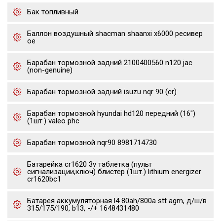
Бак топливный
Баллон воздушный shacman shaanxi x6000 ресивер
oe
Барабан тормозной задний 2100400560 n120 jac
(non-genuine)
Барабан тормозной задний isuzu nqr 90 (cr)
Барабан тормозной hyundai hd120 передний (16")
(1шт.) valeo phc
Барабан тормозной nqr90 8981714730
Батарейка cr1620 3v таблетка (пульт
сигнализации,ключ) блистер (1шт.) lithium energizer
cr1620bc1
Батарея аккумуляторная l4 80ah/800a stt agm, д/ш/в
315/175/190, b13, -/+ 1648431480