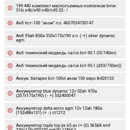
199.440 комплект маслосъемных колпачков bmw
316i e46/e90 n40/n45 02- /
Акб 6ст-100 "аком" п.п. 4607034730147
Акб 95ah 850a 353x175x190 о.п. (-+) silver dynamic
agm
Акб тюменский медведь ca/ca 6ct-90.1 (l5/740en)
Акб тюменский медведь ca/ca 6ct-95.1 (d33/750en))
Аккум. батарея 6ct-100vl аком 100 евро lk420133
Аккумулятор blue dynamic 12v 52ah 470a
(207x175x190) (- +) 552400047
Аккумулятор delta мото agm 12v 12ah 180a
(152x88x131) (+ -) ct1212
Аккумулятор topla top jis 65 ач r+ (0) 56568 smf
230x175x200220 en650 118667