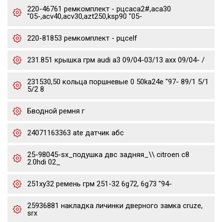
220-46761 ремкомплект - рцсaca2#,aca30
"05-,acv40,acv30,azt250,ksp90 "05-
220-81853 ремкомплект - рцсelf
231.851 крышка грм audi a3 09/04-03/13 axx 09/04- /
231530,50 кольца поршневые 0 50ka24e "97- 89/1 5/1
5/2 8
Бводной ремня г
24071163363 ate датчик абс
25-98045-sx_подушка двс задняя_\\ citroen c8
2.0hdi 02_
251xy32 ремень грм 251-32 6g72, 6g73 "94-
25936881 накладка личинки дверного замка cruze,
srx