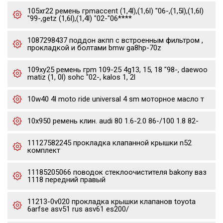
105xr22 ремень грmaccent (1,4l),(1,6l) "06-,(1,5l),(1,6l)
"99-,getz (1,6l),(1,4l) "02-"06****
1087298437 поддон акпп с встроенным фильтром ,
прокладкой и болтами bmw ga8hp-70z
109xy25 ремень грm 109-25 4g13, 15, 18 "98-, daewoo
matiz (1, 0l) sohc "02-, kalos 1, 2l
10w40 4l moto ride universal 4 sm моторное масло т
10x950 ремень клин. audi 80 1.6-2.0 86-/100 1.8 82-
11127582245 прокладка клапанной крышки n52
комплект
11185205066 поводок стеклоочистителя bakony ваз
1118 передний правый
11213-0v020 прокладка крышки клапанов toyota
6arfse asv51 rus asv61 es200/