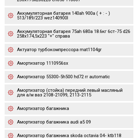
Аккумуляторная батарея 140ah 900a ( + : - )
513/189/223 wez140900l
Аккумуляторная батарея 75ah 680a 18.6кг 6ст-75 d26
258x174,5x223 "+" справа
Актуатор турбокомпрессора mat1104gr
Амортизатор 1110956sx
Амортизатор 55300-5h500 hd72 rr automatic
Амортизатор (стойка) передний левый масляный
для а/м ваз 2108-21099, 2113-2115
Амортизатор багажника
Амортизатор багажника audi a5 09
Амортизатор багажника skoda octavia 04- ktb118