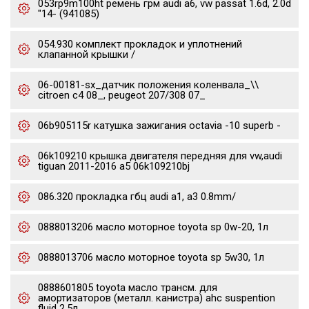
053rp9m100ht ремень грм audi a6, vw passat 1.6d, 2.0d
"14- (941085)
054.930 комплект прокладок и уплотнений
клапанной крышки /
06-00181-sx_датчик положения коленвала_\\
citroen c4 08_, peugeot 207/308 07_
06b905115r катушка зажигания octavia -10 superb -
06k109210 крышка двигателя передняя для vw,audi
tiguan 2011-2016 a5 06k109210bj
086.320 прокладка гбц audi a1, a3 0.8mm/
0888013206 масло моторное toyota sp 0w-20, 1л
0888013706 масло моторное toyota sp 5w30, 1л
0888601805 toyota масло трансм. для
амортизаторов (металл. канистра) ahc suspention
fluid 2.5л