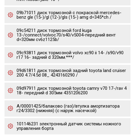
09b71011 диск тормозной с покраской mercedes-
benz gle (15-)/gl (12-)/gls (15-) amg d=345*ch /
09c54211 диск тормозной ford kuga
13-/connect/volvoc70/s40/v5004-передний вент
d=320мм cv6z1125b/
09c93811 диск тормозной volvo xc90 ii 14- /s90/v90
r17 16- задний d 320мм.***/
09d61811 диск тормозной задний toyota land cruiser
200 4.7/4.5d 08_ 4243160290 /
09d97911 диск тормозной toyota camry v70 17-/rav 4
18- передний d 305мм 4351206200
А/00001425/балаково (газ)/втулка амортизатора
г24/3302 (нижняя) (с наруж. насечкой)
101146231 электронный датчик системы ножного
управления борта