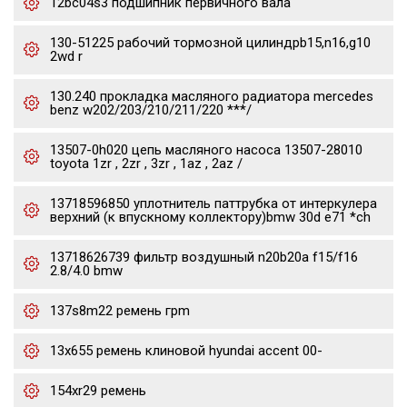
12bc04s3 подшипник первичного вала
130-51225 рабочий тормозной цилиндрb15,n16,g10
2wd r
130.240 прокладка масляного радиатора mercedes
benz w202/203/210/211/220 ***/
13507-0h020 цепь масляного насоса 13507-28010
toyota 1zr , 2zr , 3zr , 1az , 2az /
13718596850 уплотнитель паттрубка от интеркулера
верхний (к впускному коллектору)bmw 30d e71 *ch
13718626739 фильтр воздушный n20b20a f15/f16
2.8/4.0 bmw
137s8m22 ремень грm
13x655 ремень клиновой hyundai accent 00-
154xr29 ремень