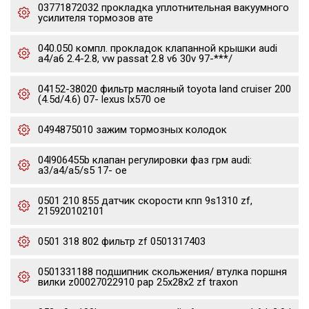
03771872032 прокладка уплотнительная вакуумного
усилителя тормозов ате
040.050 компл. прокладок клапанной крышки audi
a4/a6 2.4-2.8, vw passat 2.8 v6 30v 97-***/
04152-38020 фильтр масляный toyota land cruiser 200
(4.5d/4.6) 07- lexus lx570 oe
0494875010 зажим тормозных колодок
04l906455b клапан регулировки фаз грм audi:
a3/a4/a5/s5 17- oe
0501 210 855 датчик скорости кпп 9s1310 zf,
215920102101
0501 318 802 фильтр zf 0501317403
0501331188 подшипник скольжения/ втулка поршня
вилки z00027022910 pap 25x28x2 zf traxon