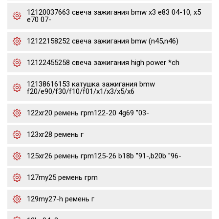
12120037663 свеча зажигания bmw x3 e83 04-10, x5
e70 07-
12122158252 свеча зажигания bmw (n45,n46)
12122455258 свеча зажигания high power *ch
12138616153 катушка зажигания bmw
f20/e90/f30/f10/f01/x1/x3/x5/x6
122xr20 ремень грm122-20 4g69 "03-
123xr28 ремень г
125xr26 ремень грm125-26 b18b "91-,b20b "96-
127my25 ремень грm
129my27-h ремень г