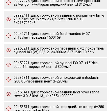
09977275 диск тормозной c проточками sport audi
a3/vw golf v/vi/tiguan передний вент.d 312мм./
09992411 диск тормозной задний с покрытием bmw
x5-e70/f15/f85 / x6-e71/e72/f16/86 07-19
34216793246
09a42721 диск тормозной ford mondeo iv 07-
d=137мм передний 1500159
09a53211 диск тормозной передний с уф покрытием
hyundai i40 (vf) 03/12- d=300мм 517123k110 ***/
09a53221 диск тормозной hyundai i30 07- r16"/kia
ceed 12- передний вент.d 300мм./
09a86811 диск тормозной с покраской mitsubishi
l200 05-передний вент d=293мм
09b50411 диск тормозной задний land rover range
rover 3.0-5.0i/d 13_ (d=365) lr033303
09b56511 диск тормозной передний, вентилир.d=280
mm. nissan juke-10- /