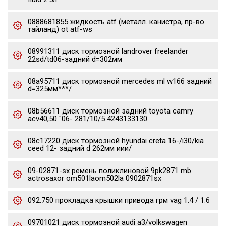
0888681855 жидкость atf (металл. канистра, пр-во
тайланд) ot atf-ws
08991311 диск тормозной landrover freelander
22sd/td06-задний d=302мм
08a95711 диск тормозной mercedes ml w166 задний
d=325мм***/
08b56611 диск тормозной задний toyota camry
acv40,50 "06- 281/10/5 4243133130
08c17220 диск тормозной hyundai creta 16-/i30/kia
ceed 12- задний d 262мм иии/
09-02871-sx ремень поликлиновой 9pk2871 mb
actrosaxor om501laom502la 0902871sx
092.750 прокладка крышки привода грм vag 1.4 / 1.6
09701021 диск тормозной audi a3/volkswagen