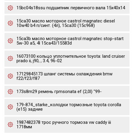
15bc04s18ssu подшипник первичного вала 15x40x14
15ca30 масло моторное castrol magnatec diesel
10w40 b4 п/синт. (4л), 15ca30 (15c968)
15ca3b масло моторное castrol magnatec stop-start
5w-30 a5, 4l 15ca43/15583d
16073100 кольцо уплотнительное toyota: land cruiser
prado ii, j90, , 3.4, 96-02
17129845173 шланг системы охлаждения bmw
f22/f23/f87
173s8m29 ремень грmsonata ef (2,0l) "99-
179-874_starke_колодки тормозные toyota corolla
(e15) задние
1987482378 трос ручного тормоза vw caddy iii
1718мм