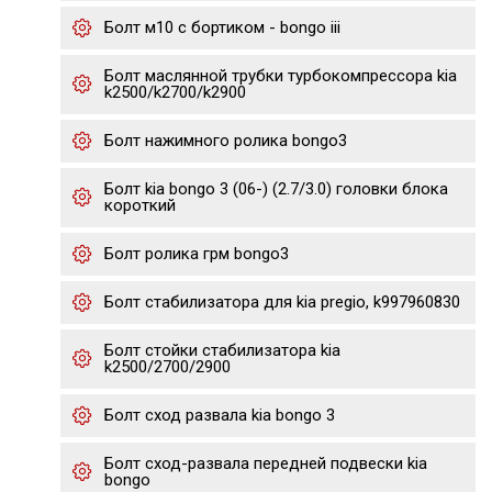
Болт м10 с бортиком - bongo iii
Болт маслянной трубки турбокомпрессора kia
k2500/k2700/k2900
Болт нажимного ролика bongo3
Болт kia bongo 3 (06-) (2.7/3.0) головки блока
короткий
Болт ролика грм bongo3
Болт стабилизатора для kia pregio, k997960830
Болт стойки стабилизатора kia
k2500/2700/2900
Болт сход развала kia bongo 3
Болт сход-развала передней подвески kia
bongo