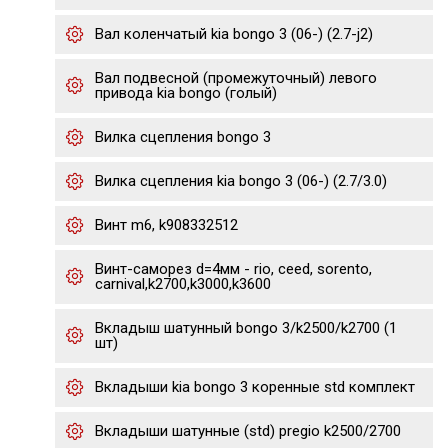
Вал коленчатый kia bongo 3 (06-) (2.7-j2)
Вал подвесной (промежуточный) левого
привода kia bongo (голый)
Вилка сцепления bongo 3
Вилка сцепления kia bongo 3 (06-) (2.7/3.0)
Винт m6, k908332512
Винт-саморез d=4мм - rio, ceed, sorento,
carnival,k2700,k3000,k3600
Вкладыш шатунный bongo 3/k2500/k2700 (1
шт)
Вкладыши kia bongo 3 коренные std комплект
Вкладыши шатунные (std) pregio k2500/2700