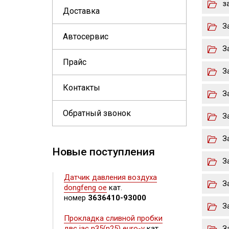
з
Доставка
З
Автосервис
З
Прайс
З
Контакты
З
Обратный звонок
З
З
Новые поступления
З
Датчик давления воздуха
З
dongfeng oe
кат.
номер
3636410-93000
З
Прокладка сливной пробки
двс jac n35(n25) euro-v
кат.
З