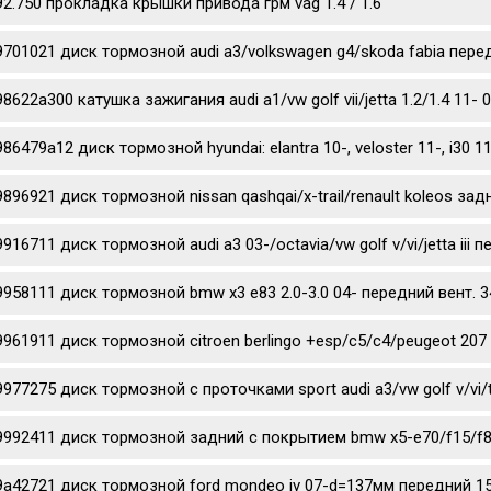
92.750 прокладка крышки привода грм vag 1.4 / 1.6
9701021 диск тормозной audi a3/volkswagen g4/skoda fabia перед
98622a300 катушка зажигания audi a1/vw golf vii/jetta 1.2/1.4 11- 
986479a12 диск тормозной hyundai: elantra 10-, veloster 11-, i3
9896921 диск тормозной nissan qashqai/x-trail/renault koleos за
9916711 диск тормозной audi a3 03-/octavia/vw golf v/vi/jetta iii
9958111 диск тормозной bmw x3 e83 2.0-3.0 04- передний вент. 3
9961911 диск тормозной citroen berlingo +esp/c5/c4/peugeot 207 
9977275 диск тормозной c проточками sport audi a3/vw golf v/vi/
9992411 диск тормозной задний с покрытием bmw x5-e70/f15/f85
9a42721 диск тормозной ford mondeo iv 07-d=137мм передний 1