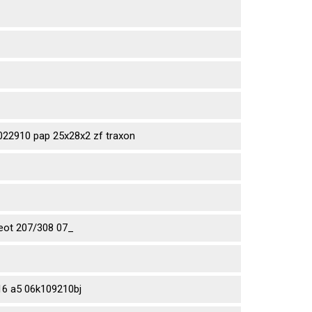
2910 pap 25x28x2 zf traxon
eot 207/308 07_
6 a5 06k109210bj