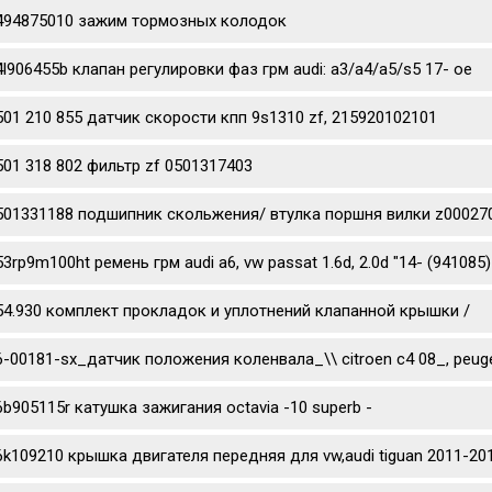
494875010 зажим тормозных колодок
4l906455b клапан регулировки фаз грм audi: a3/a4/a5/s5 17- oe
501 210 855 датчик скорости кпп 9s1310 zf, 215920102101
501 318 802 фильтр zf 0501317403
501331188 подшипник скольжения/ втулка поршня вилки z0002702
53rp9m100ht ремень грм audi a6, vw passat 1.6d, 2.0d "14- (941085)
54.930 комплект прокладок и уплотнений клапанной крышки /
6-00181-sx_датчик положения коленвала_\\ citroen c4 08_, peug
6b905115r катушка зажигания octavia -10 superb -
6k109210 крышка двигателя передняя для vw,audi tiguan 2011-201