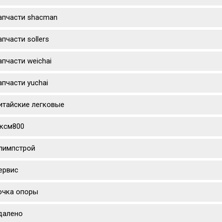
апчасти shacman
апчасти sollers
апчасти weichai
апчасти yuchai
итайские легковые
ксм800
лимпстрой
ервис
очка опоры
далено