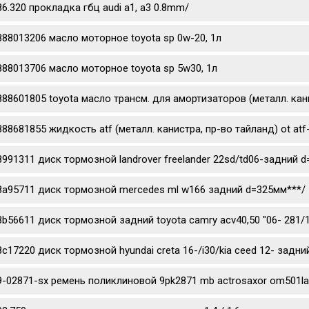
86.320 прокладка гбц audi a1, a3 0.8mm/
888013206 масло моторное toyota sp 0w-20, 1л
888013706 масло моторное toyota sp 5w30, 1л
888601805 toyota масло трансм. для амортизаторов (металл. канис
888681855 жидкость atf (металл. канистра, пр-во тайланд) ot atf
8991311 диск тормозной landrover freelander 22sd/td06-задний 
8a95711 диск тормозной mercedes ml w166 задний d=325мм***/
8b56611 диск тормозной задний toyota camry acv40,50 "06- 281/
8c17220 диск тормозной hyundai creta 16-/i30/kia ceed 12- задни
9-02871-sx ремень поликлиновой 9pk2871 mb actrosaxor om501l