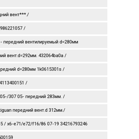
ний вент***./
0986221057 /
0 11- передний вентилируемый d=280мм
дний вент.d=292мм. 432064ba0a /
 передний d=280мм 1k0615301s /
4113400151 /
05-/307 05- передний 283мм. /
tiguan передний вент.d 312мм./
 / x6-e71/e72/f16/86 07-19 34216793246
500159