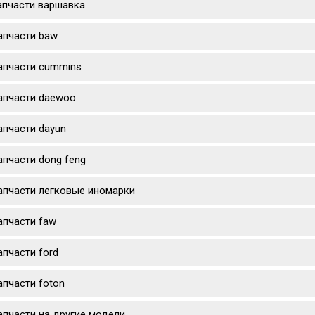
апчасти варшавка
апчасти baw
апчасти cummins
апчасти daewoo
апчасти dayun
апчасти dong feng
апчасти легковые иномарки
апчасти faw
апчасти ford
апчасти foton
апчасти на другие модели