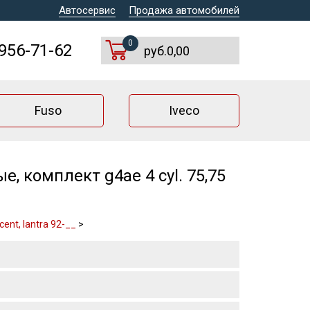
Автосервис
Продажа автомобилей
0
 956-71-62
руб.0,00
Fuso
Iveco
, комплект g4ae 4 cyl. 75,75
ent, lantra 92-__
>