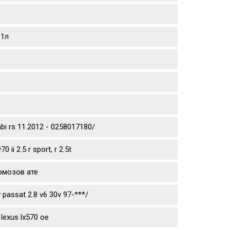
 1л
mbi rs 11.2012 - 0258017180/
ii 2.5 r sport, r 2.5t
рмозов ате
passat 2.8 v6 30v 97-***/
lexus lx570 oe