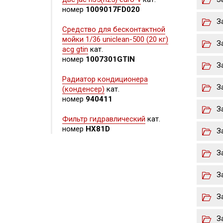
номер
1009017FD020
З
Средство для бесконтактной
мойки 1/36 uniclean-500 (20 кг)
З
acg gtin
кат.
номер
1007301GTIN
З
Радиатор кондиционера
З
(конденсер)
кат.
номер
940411
З
Фильтр гидравлический
кат.
номер
HX81D
З
З
З
З
З