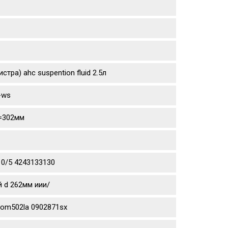
тра) ahc suspention fluid 2.5л
-ws
d=302мм
10/5 4243133130
й d 262мм иии/
aom502la 0902871sx