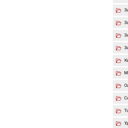
З
З
З
З
К
М
О
С
Т
У