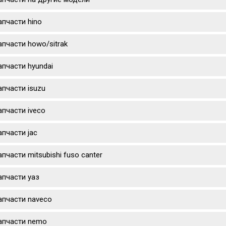
апчасти hino
апчасти howo/sitrak
апчасти hyundai
апчасти isuzu
апчасти iveco
апчасти jac
апчасти mitsubishi fuso canter
апчасти уаз
апчасти naveco
апчасти nemo