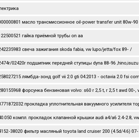
лектрика
000000801 масло трансмиссионное oil-power transfer unit 80w-90
122500521 гайка приёмной трубы on aa
242235983 свеча зажигания skoda fabia, vw lupo/jetta/fox 89- /
2474r/02420r подшипник передней ступицы dyna 88-96 ,hino,isuzu
58027215 лямбда-зонд golf vii 2.0 gti 04.2013 - octavia 2.0 fsi co
80155968 форсунка бензиновая volvo: s60 r 2,5 t, r 2,5 t awd 00-, v70 
3771872032 прокладка уплотнительная вакуумного усилителя то
40.050 компл. прокладок клапанной крышки audi a4/a6 2.4-2.8, vw 
4152-38020 фильтр масляный toyota land cruiser 200 (4.5d/4.6) 07- 