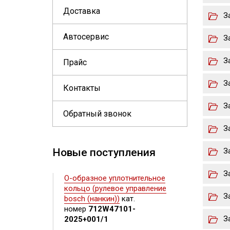
Доставка
З
Автосервис
З
З
Прайс
З
Контакты
З
Обратный звонок
З
Новые поступления
З
З
О-образное уплотнительное
кольцо (рулевое управление
З
bosch (нанкин))
кат.
номер
712W47101-
З
2025+001/1