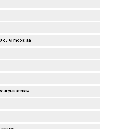
 c3 6l mobis aa
проигрывателем