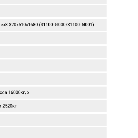
ex8 320х510х1680 (31100-5l000/31100-5l001)
са 16000кг, х
а 2520кг