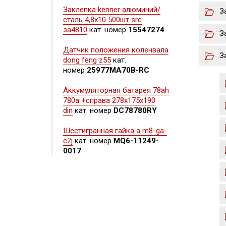
Заклепка kenner алюминий/
З
сталь 4,8х10 500шт src
за4810
кат. номер
15547274
З
Датчик положения коленвала
З
dong feng z55
кат.
номер
25977MA70B-RC
Аккумуляторная батарея 78ah
780a +справа 278x175x190
din
кат. номер
DC78780RY
Шестигранная гайка а m8-ga-
c2j
кат. номер
MQ6-11249-
0017