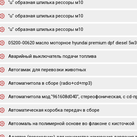
"u" образная шпилька рессоры м10
"u" образная шпилька рессоры м10
"u" образная шпилька рессоры м10
05200-00620 масло моторное hyundai premium dpf diesel 5w30
Аварийный выключатель подачи топлива
Автогамак для перевозки животных
Автомагнитола в сборе (radio+cd+mp3)
Автомагнитола мод."961608d040", стереофоническая, с cd-
Автоматическая коробка передач в сборе
Автоэмаль на полимерной основе во флаконе с кисточкой