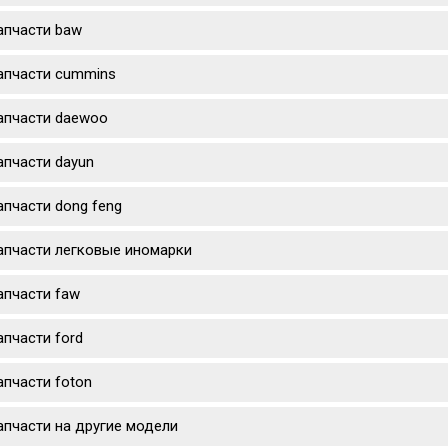
апчасти baw
апчасти cummins
апчасти daewoo
апчасти dayun
апчасти dong feng
апчасти легковые иномарки
апчасти faw
апчасти ford
апчасти foton
апчасти на другие модели