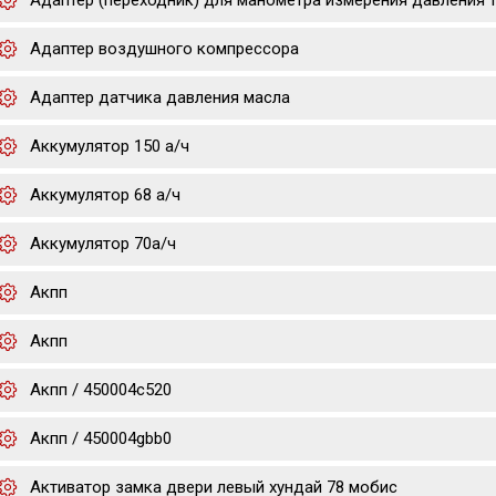
Адаптер (переходник) для манометра измерения давления 
Адаптер воздушного компрессора
Адаптер датчика давления масла
Аккумулятор 150 а/ч
Аккумулятор 68 а/ч
Аккумулятор 70а/ч
Акпп
Акпп
Акпп / 450004c520
Акпп / 450004gbb0
Активатор замка двери левый хундай 78 мобис