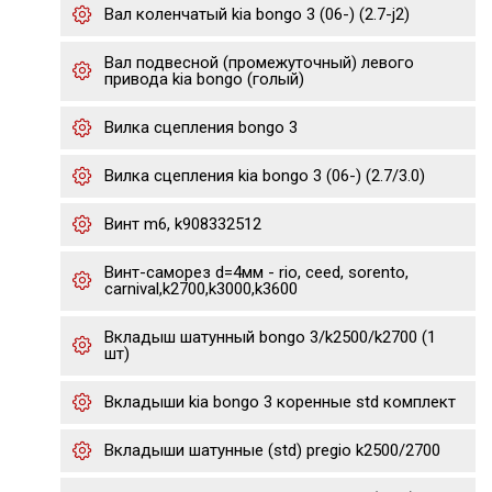
Вал коленчатый kia bongo 3 (06-) (2.7-j2)
Вал подвесной (промежуточный) левого
привода kia bongo (голый)
Вилка сцепления bongo 3
Вилка сцепления kia bongo 3 (06-) (2.7/3.0)
Винт m6, k908332512
Винт-саморез d=4мм - rio, ceed, sorento,
carnival,k2700,k3000,k3600
Вкладыш шатунный bongo 3/k2500/k2700 (1
шт)
Вкладыши kia bongo 3 коренные std комплект
Вкладыши шатунные (std) pregio k2500/2700