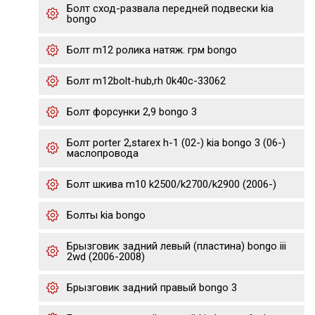
Болт сход-развала передней подвески kia
bongo
Болт m12 ролика натяж. грм bongo
Болт m12bolt-hub,rh 0k40c-33062
Болт форсунки 2,9 bongo 3
Болт porter 2,starex h-1 (02-) kia bongo 3 (06-)
маслопровода
Болт шкива m10 k2500/k2700/k2900 (2006-)
Болты kia bongo
Брызговик задний левый (пластина) bongo iii
2wd (2006-2008)
Брызговик задний правый bongo 3