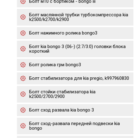
Болт м10 с бортиком - bongo iii
Болт маслянной трубки турбокомпрессора kia
k2500/k2700/k2900
Болт нажимного ролика bongo3
Болт kia bongo 3 (06-) (2.7/3.0) головки блока
короткий
Болт ролика грм bongo3
Болт стабилизатора для kia pregio, k997960830
Болт стойки стабилизатора kia
k2500/2700/2900
Болт сход развала kia bongo 3
Болт сход-развала передней подвески kia
bongo