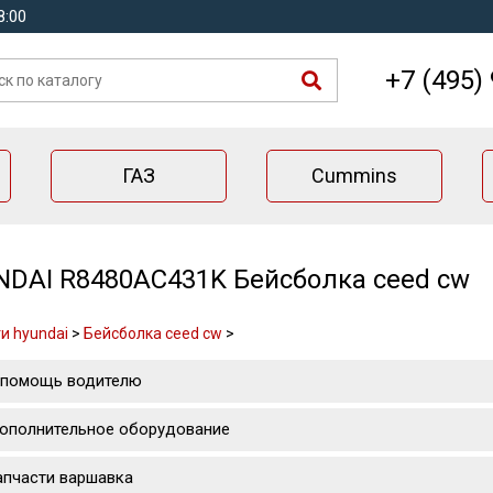
8:00
+7 (495)
ГАЗ
Cummins
DAI R8480AC431K Бейсболка ceed cw
и hyundai
>
Бейсболка ceed cw
>
 помощь водителю
ополнительное оборудование
апчасти варшавка