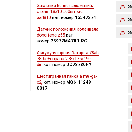
Заклепка kenner алюминий/
З
сталь 4,8х10 500шт src
за4810
кат. номер
15547274
З
Датчик положения коленвала
З
dong feng z55
кат.
номер
25977MA70B-RC
Аккумуляторная батарея 78ah
780a +справа 278x175x190
din
кат. номер
DC78780RY
Шестигранная гайка а m8-ga-
c2j
кат. номер
MQ6-11249-
0017