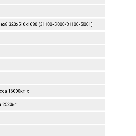
ex8 320х510х1680 (31100-5l000/31100-5l001)
са 16000кг, х
а 2520кг