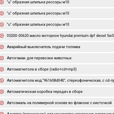
"u" образная шпилька рессоры м10
"u" образная шпилька рессоры м10
"u" образная шпилька рессоры м10
05200-00620 масло моторное hyundai premium dpf diesel 5w30
Аварийный выключатель подачи топлива
Автогамак для перевозки животных
Автомагнитола в сборе (radio+cd+mp3)
Автомагнитола мод."961608d040", стереофоническая, с cd-
Автоматическая коробка передач в сборе
Автоэмаль на полимерной основе во флаконе с кисточкой