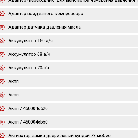
Адаптер (переходник) для манометра измерения давления 
Адаптер воздушного компрессора
Адаптер датчика давления масла
Аккумулятор 150 а/ч
Аккумулятор 68 а/ч
Аккумулятор 70а/ч
Акпп
Акпп
Акпп / 450004c520
Акпп / 450004gbb0
Активатор замка двери левый хундай 78 мобис