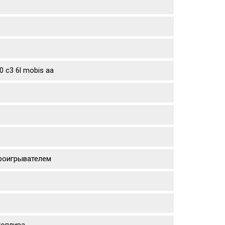
 c3 6l mobis aa
проигрывателем