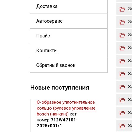
Доставка
З
Автосервис
З
З
Прайс
З
Контакты
З
Обратный звонок
З
Новые поступления
З
З
О-образное уплотнительное
кольцо (рулевое управление
З
bosch (нанкин))
кат.
номер
712W47101-
З
2025+001/1