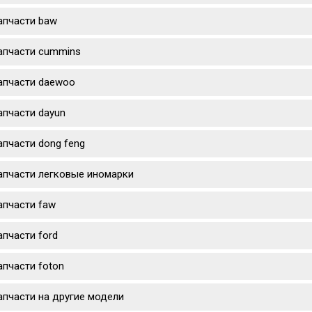
апчасти baw
апчасти cummins
апчасти daewoo
апчасти dayun
апчасти dong feng
апчасти легковые иномарки
апчасти faw
апчасти ford
апчасти foton
апчасти на другие модели