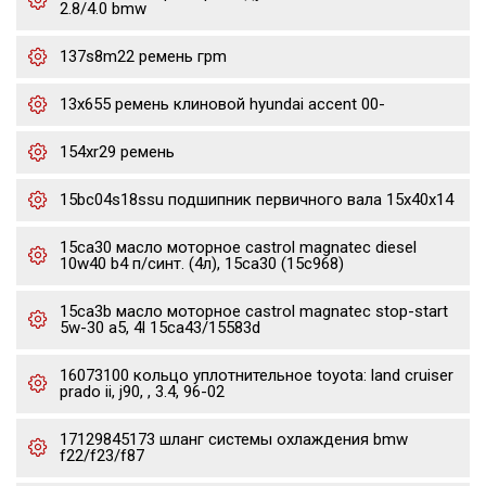
2.8/4.0 bmw
137s8m22 ремень грm
13x655 ремень клиновой hyundai accent 00-
154xr29 ремень
15bc04s18ssu подшипник первичного вала 15x40x14
15ca30 масло моторное castrol magnatec diesel
10w40 b4 п/синт. (4л), 15ca30 (15c968)
15ca3b масло моторное castrol magnatec stop-start
5w-30 a5, 4l 15ca43/15583d
16073100 кольцо уплотнительное toyota: land cruiser
prado ii, j90, , 3.4, 96-02
17129845173 шланг системы охлаждения bmw
f22/f23/f87