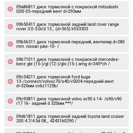
09a86811 диск тормозной с покраской mitsubishi
l200 05-передний вент d=293мм
09b50411 диск тормозной задний land rover range
rover 3.0-5.0i/d 13_ (d=365) lr033303
09b56511 диск тормозной передний, вентилир.d=280
mm. nissan juke-10- /
09b71011 диск тормозной с покраской mercedes-
benz gle (15-)/gl (12-)/gls (15-) amg d=345*ch /
09c54211 диск тормозной ford kuga
13-/connect/volvoc70/s40/v5004-передний вент
d=320мм cv6z1125b/
09c93811 диск тормозной volvo xc90 ii 14- /s90/v90
r17 16- задний d 320мм.***/
09d61811 диск тормозной задний toyota land cruiser
200 4.7/4.5d 08_ 4243160290 /