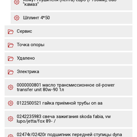
"камаз"
Шплинт 4*50
Сервис
Точка опоры
Удалено
Электрика
0000000801 масло трансмиссионное oil-power
transfer unit 80w-90 1л
0122500521 гайка приёмной трубы on aa
0242235983 свеча зажигания skoda fabia, vw
lupo/jetta/fox 89- /
02474r/02420r подшипник передней ступицы dyna