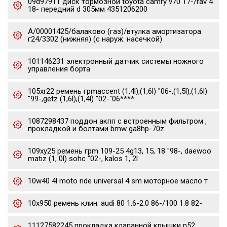
09d97911 диск тормозной toyota camry v70 17-/rav 4
18- передний d 305мм 4351206200
А/00001425/балаково (газ)/втулка амортизатора
г24/3302 (нижняя) (с наруж. насечкой)
101146231 электронный датчик системы ножного
управления борта
105xr22 ремень грmaccent (1,4l),(1,6l) "06-,(1,5l),(1,6l)
"99-,getz (1,6l),(1,4l) "02-"06****
1087298437 поддон акпп с встроенным фильтром ,
прокладкой и болтами bmw ga8hp-70z
109xy25 ремень грm 109-25 4g13, 15, 18 "98-, daewoo
matiz (1, 0l) sohc "02-, kalos 1, 2l
10w40 4l moto ride universal 4 sm моторное масло т
10x950 ремень клин. audi 80 1.6-2.0 86-/100 1.8 82-
11127582245 прокладка клапанной крышки n52