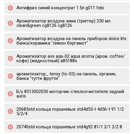
Антифриз синий концентрат 1.5л g011 febi
Ароматизатор воздуха зима (триггер) 250 мл.
clean&green cg8126 cg8126
Ароматизатор воздуха на панель приборов dolce life
банка/керамика "лимон бергамот"
Ароматизатор avs aqa-02 aqua aroma (аром. coffee/
кофе) (жидкостный) a85188s
ароматизатор_ tensy (to-03) на панель, органик,
банка "тутти фрутти"
Б/у 8513002030 моторчик стеклоочистителя задний
auris
20685std кольца поршневые std4d55-t 4d56-t 91 1/2
5/2/4
20740std кольца поршневые std4g92 81/1 2/1 2/2 8