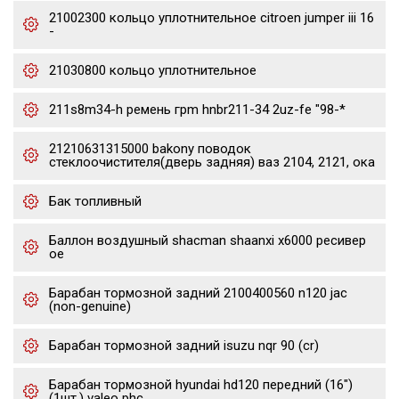
21002300 кольцо уплотнительное citroen jumper iii 16
-
21030800 кольцо уплотнительное
211s8m34-h ремень грm hnbr211-34 2uz-fe "98-*
21210631315000 bakony поводок
стеклоочистителя(дверь задняя) ваз 2104, 2121, ока
Бак топливный
Баллон воздушный shacman shaanxi x6000 ресивер
oe
Барабан тормозной задний 2100400560 n120 jac
(non-genuine)
Барабан тормозной задний isuzu nqr 90 (cr)
Барабан тормозной hyundai hd120 передний (16")
(1шт.) valeo phc