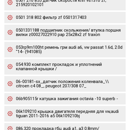
0501 210 855 датчик скорости кпп 9s1310 zf,
215920102101
0501 318 802 фильтр zf 0501317403
0501331188 подшипник скольжения/ втулка поршня
вилки z00027022910 pap 25x28x2 zf traxon
053rp9m100ht ремень грм audi a6, vw passat 1.6d, 2.0d
"14- (941085)
054.930 комплект прокладок и уплотнений
клапанной крышки /
06-00181-sx_датчик положения коленвала_\\
citroen c4 08_, peugeot 207/308 07_
06b905115r катушка зажигания octavia -10 superb -
06k109210 крышка двигателя передняя для vw,audi
tiguan 2011-2016 a5 06k109210bj
086.320 прокладка гбц audi a1, a3 0.8mm/