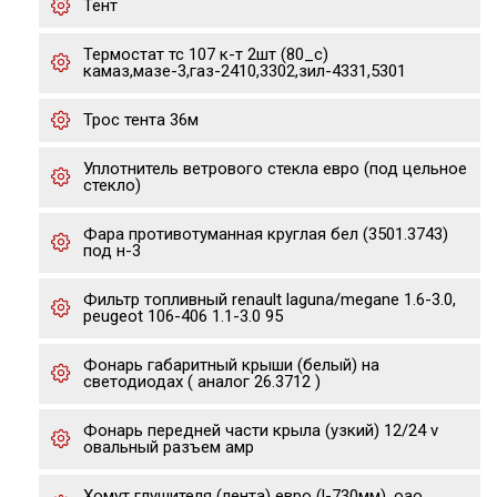
Тент
Термостат тс 107 к-т 2шт (80_с)
камаз,мазе-3,газ-2410,3302,зил-4331,5301
Трос тента 36м
Уплотнитель ветрового стекла евро (под цельное
стекло)
Фара противотуманная круглая бел (3501.3743)
под н-3
Фильтр топливный renault laguna/megane 1.6-3.0,
peugeot 106-406 1.1-3.0 95
Фонарь габаритный крыши (белый) на
светодиодах ( аналог 26.3712 )
Фонарь передней части крыла (узкий) 12/24 v
овальный разъем амр
Хомут глушителя (лента) евро (l-730мм), оао