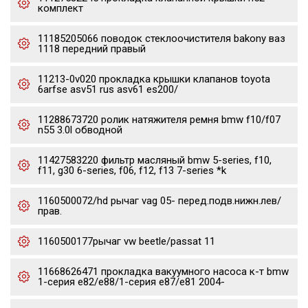
комплект
11185205066 поводок стеклоочистителя bakony ваз
1118 передний правый
11213-0v020 прокладка крышки клапанов toyota
6arfse asv51 rus asv61 es200/
11288673720 ролик натяжителя ремня bmw f10/f07
n55 3.0l обводной
11427583220 фильтр масляный bmw 5-series, f10,
f11, g30 6-series, f06, f12, f13 7-series *k
1160500072/hd рычаг vag 05- перед.подв.нижн.лев/
прав.
1160500177рычаг vw beetle/passat 11
11668626471 прокладка вакуумного насоса к-т bmw
1-серия e82/e88/1-серия e87/e81 2004-