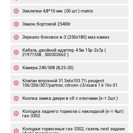
Заклепки 4,8*10 мм. (50 шт.) matrix
Замок бортовой 25400r
Зеркало боковое в-3 (250х180) маз камаз
Кабель двойной адаптер 4.5м 15р-2х7р (
21971558 , 500302662 )
Камера 240/508 (8,25-20)
Клапан впускной 31.3x6x103.7\\ peugeot
106/206/307/partner, citroen c3/xsara 1.6 16v 01
Кнопка замка двери в сб с ключами (к-т 2шт.)
Колодка заднего тормоза с накладкой (к-т 4шт)
газ-3302
Колодки тормозные газ-3302, газель next задние