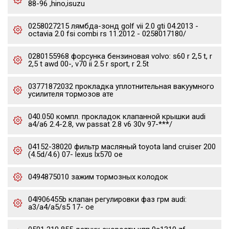
88-96 ,hino,isuzu
0258027215 лямбда-зонд golf vii 2.0 gti 04.2013 -
octavia 2.0 fsi combi rs 11.2012 - 0258017180/
0280155968 форсунка бензиновая volvo: s60 r 2,5 t, r
2,5 t awd 00-, v70 ii 2.5 r sport, r 2.5t
03771872032 прокладка уплотнительная вакуумного
усилителя тормозов ате
040.050 компл. прокладок клапанной крышки audi
a4/a6 2.4-2.8, vw passat 2.8 v6 30v 97-***/
04152-38020 фильтр масляный toyota land cruiser 200
(4.5d/4.6) 07- lexus lx570 oe
0494875010 зажим тормозных колодок
04l906455b клапан регулировки фаз грм audi:
a3/a4/a5/s5 17- oe