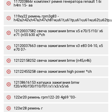
117203866r комплект ремня генератора renault 1.6i
h4m 15- aa
119xy22 ремень грm3g83 -
h42a,h42v,h47a,h47v,h81w,u61t,u61tp,u61v,u61w,u62t,u62tp,
12120037582 свеча зажигания bmw x5 e70/5 f10/ x6
e71 (n55 b30 a)*ch
12120037663 свеча зажигания bmw x3 e83 04-10, x5
e70 07-
12122158252 свеча зажигания bmw (n45,n46)
12122455258 свеча зажигания high power *ch
12138616153 катушка зажигания bmw
f20/e90/f30/f10/f01/x1/x3/x5/x6
122xr20 ремень грm122-20 4g69 "03-
123xr28 ремень г