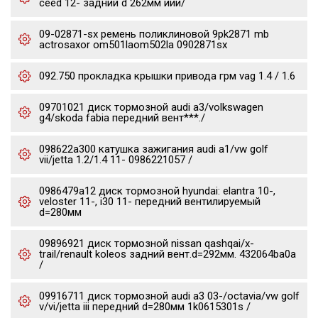
ceed 12- задний d 262мм иии/
09-02871-sx ремень поликлиновой 9pk2871 mb
actrosaxor om501laom502la 0902871sx
092.750 прокладка крышки привода грм vag 1.4 / 1.6
09701021 диск тормозной audi a3/volkswagen
g4/skoda fabia передний вент***./
098622a300 катушка зажигания audi a1/vw golf
vii/jetta 1.2/1.4 11- 0986221057 /
0986479a12 диск тормозной hyundai: elantra 10-,
veloster 11-, i30 11- передний вентилируемый
d=280мм
09896921 диск тормозной nissan qashqai/x-
trail/renault koleos задний вент.d=292мм. 432064ba0a
/
09916711 диск тормозной audi a3 03-/octavia/vw golf
v/vi/jetta iii передний d=280мм 1k0615301s /