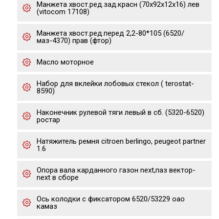
Манжета хвост.ред.зад.красн (70х92х12х16) лев
(vitocom 17108)
Манжета хвост.ред.перед 2,2-80*105 (6520/
маз-4370) прав (фтор)
Масло моторное
Набор для вклейки лобовых стекол ( terostat-
8590)
Наконечник рулевой тяги левый в сб. (5320-6520)
ростар
Натяжитель ремня citroen berlingo, peugeot partner
1.6
Опора вала карданного газон next,паз вектор-
next в сборе
Ось колодки с фиксатором 6520/53229 оао
камаз