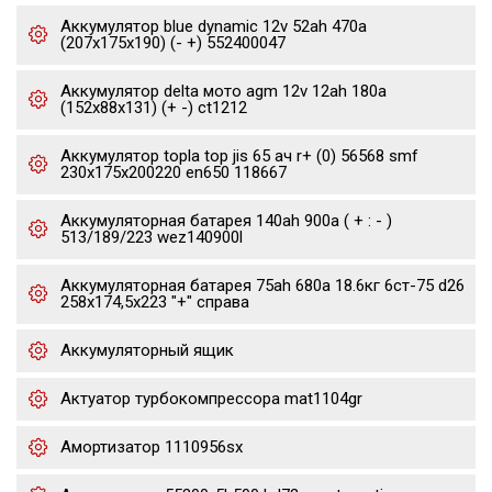
Аккумулятор blue dynamic 12v 52ah 470a
(207x175x190) (- +) 552400047
Аккумулятор delta мото agm 12v 12ah 180a
(152x88x131) (+ -) ct1212
Аккумулятор topla top jis 65 ач r+ (0) 56568 smf
230x175x200220 en650 118667
Аккумуляторная батарея 140ah 900a ( + : - )
513/189/223 wez140900l
Аккумуляторная батарея 75ah 680a 18.6кг 6ст-75 d26
258x174,5x223 "+" справа
Аккумуляторный ящик
Актуатор турбокомпрессора mat1104gr
Амортизатор 1110956sx