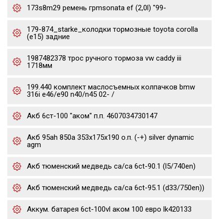
173s8m29 ремень грmsonata ef (2,0l) "99-
179-874_starke_колодки тормозные toyota corolla
(e15) задние
1987482378 трос ручного тормоза vw caddy iii
1718мм
199.440 комплект маслосъемных колпачков bmw
316i e46/e90 n40/n45 02- /
Акб 6ст-100 "аком" п.п. 4607034730147
Акб 95ah 850a 353x175x190 о.п. (-+) silver dynamic
agm
Акб тюменский медведь ca/ca 6ct-90.1 (l5/740en)
Акб тюменский медведь ca/ca 6ct-95.1 (d33/750en))
Аккум. батарея 6ct-100vl аком 100 евро lk420133