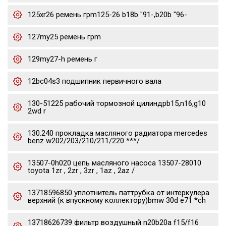
125xr26 ремень грm125-26 b18b "91-,b20b "96-
127my25 ремень грm
129my27-h ремень г
12bc04s3 подшипник первичного вала
130-51225 рабочий тормозной цилиндрb15,n16,g10
2wd r
130.240 прокладка масляного радиатора mercedes
benz w202/203/210/211/220 ***/
13507-0h020 цепь масляного насоса 13507-28010
toyota 1zr , 2zr , 3zr , 1az , 2az /
13718596850 уплотнитель паттрубка от интеркулера
верхний (к впускному коллектору)bmw 30d e71 *ch
13718626739 фильтр воздушный n20b20a f15/f16