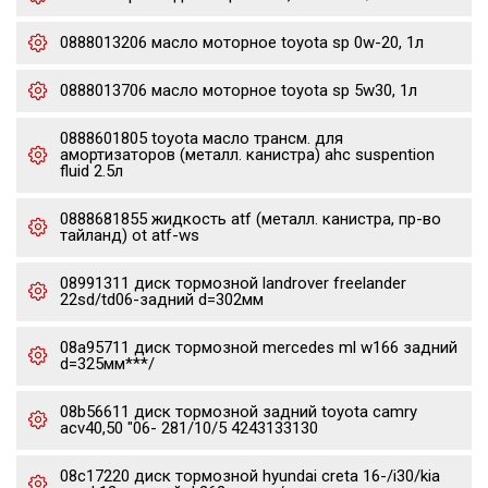
0888013206 масло моторное toyota sp 0w-20, 1л
0888013706 масло моторное toyota sp 5w30, 1л
0888601805 toyota масло трансм. для
амортизаторов (металл. канистра) ahc suspention
fluid 2.5л
0888681855 жидкость atf (металл. канистра, пр-во
тайланд) ot atf-ws
08991311 диск тормозной landrover freelander
22sd/td06-задний d=302мм
08a95711 диск тормозной mercedes ml w166 задний
d=325мм***/
08b56611 диск тормозной задний toyota camry
acv40,50 "06- 281/10/5 4243133130
08c17220 диск тормозной hyundai creta 16-/i30/kia