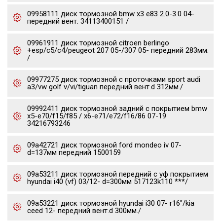
09958111 диск тормозной bmw x3 e83 2.0-3.0 04-
передний вент. 34113400151 /
09961911 диск тормозной citroen berlingo
+esp/c5/c4/peugeot 207 05-/307 05- передний 283мм.
/
09977275 диск тормозной c проточками sport audi
a3/vw golf v/vi/tiguan передний вент.d 312мм./
09992411 диск тормозной задний с покрытием bmw
x5-e70/f15/f85 / x6-e71/e72/f16/86 07-19
34216793246
09a42721 диск тормозной ford mondeo iv 07-
d=137мм передний 1500159
09a53211 диск тормозной передний с уф покрытием
hyundai i40 (vf) 03/12- d=300мм 517123k110 ***/
09a53221 диск тормозной hyundai i30 07- r16"/kia
ceed 12- передний вент.d 300мм./