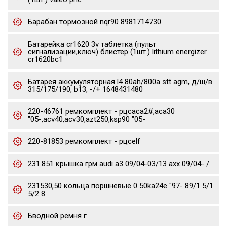
Барабан тормозной nqr90 8981714730
Батарейка cr1620 3v таблетка (пульт
сигнализации,ключ) блистер (1шт.) lithium energizer
cr1620bc1
Батарея аккумуляторная l4 80ah/800a stt agm, д/ш/в
315/175/190, b13, -/+ 1648431480
220-46761 ремкомплект - рцсaca2#,aca30
"05-,acv40,acv30,azt250,ksp90 "05-
220-81853 ремкомплект - рцсelf
231.851 крышка грм audi a3 09/04-03/13 axx 09/04- /
231530,50 кольца поршневые 0 50ka24e "97- 89/1 5/1
5/2 8
Бводной ремня г