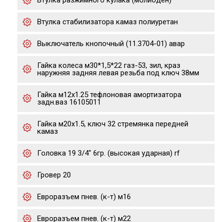
Втулка разжимного кулака (молибден)
Втулка стабилизатора камаз полиуретан
Выключатель кнопочный (11.3704-01) авар
Гайка колеса м30*1,5*22 газ-53, зил, краз
наружняя задняя левая резьба под ключ 38мм
Гайка м12х1.25 тефлоновая амортизатора
задн.ваз 16105011
Гайка м20х1.5, ключ 32 стремянка передней
камаз
Головка 19 3/4" 6гр. (высокая ударная) rf
Гровер 20
Евроразъем пнев. (к-т) м16
Евроразъем пнев. (к-т) м22