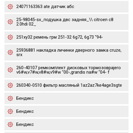
24071163363 ate датчик абс
25-98045-sx_подушка двс задняя_\\ citroen c8
2.0hdi 02_
251xy32 ремень грм 251-32 6g72, 6g73 "94-
25936881 накладка личинки дверного замка cruze,
srx
260-40107 ремкомплект дисковых тормозовpajero
v6#w,v7#w,v8#w,v9#w "00-,grandis na#w "04- f
260340-0510 фильтр масляный 1az2az7ke4age3sgte
Бендикс
Бендикс
Бендикс