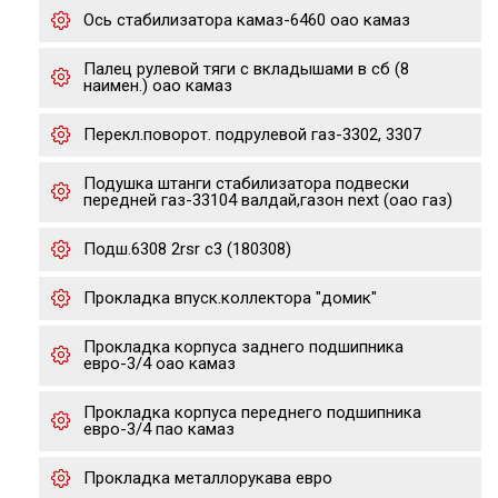
Ось стабилизатора камаз-6460 оао камаз
Палец рулевой тяги с вкладышами в сб (8
наимен.) оао камаз
Перекл.поворот. подрулевой газ-3302, 3307
Подушка штанги стабилизатора подвески
передней газ-33104 валдай,газон next (оао газ)
Подш.6308 2rsr c3 (180308)
Прокладка впуск.коллектора "домик"
Прокладка корпуса заднего подшипника
евро-3/4 оао камаз
Прокладка корпуса переднего подшипника
евро-3/4 пао камаз
Прокладка металлорукава евро