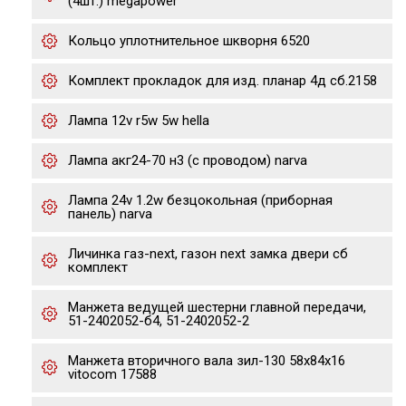
(4шт.) megapower
Кольцо уплотнительное шкворня 6520
Комплект прокладок для изд. планар 4д сб.2158
Лампа 12v r5w 5w hella
Лампа акг24-70 н3 (с проводом) narva
Лампа 24v 1.2w безцокольная (приборная
панель) narva
Личинка газ-next, газон next замка двери сб
комплект
Манжета ведущей шестерни главной передачи,
51-2402052-б4, 51-2402052-2
Манжета вторичного вала зил-130 58х84х16
vitocom 17588