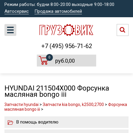
Режим работы: будни 8:00-20:00 выходные 9:00-18:00
Автосервис
Продажа автомобилей
+7 (495) 956-71-62
0
руб.0,00
HYUNDAI 211504X000 Форсунка
масляная bongo iii
Запчасти hyundai
>
Запчасти kia bongo, k2500,2700
>
Форсунка
масляная bongo iii
>
В помощь водителю