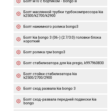
Болт м10 с бортиком - bongo iii
Болт маслянной трубки турбокомпрессора kia
k2500/k2700/k2900
Болт нажимного ролика bongo3
Болт kia bongo 3 (06-) (2.7/3.0) головки блока
короткий
Болт ролика грм bongo3
Болт стабилизатора для kia pregio, k997960830
Болт стойки стабилизатора kia
k2500/2700/2900
Болт сход развала kia bongo 3
Болт сход-развала передней подвески kia
bongo