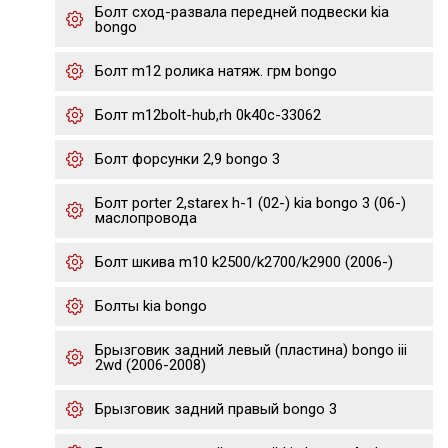
Болт сход-развала передней подвески kia
bongo
Болт m12 ролика натяж. грм bongo
Болт m12bolt-hub,rh 0k40c-33062
Болт форсунки 2,9 bongo 3
Болт porter 2,starex h-1 (02-) kia bongo 3 (06-)
маслопровода
Болт шкива m10 k2500/k2700/k2900 (2006-)
Болты kia bongo
Брызговик задний левый (пластина) bongo iii
2wd (2006-2008)
Брызговик задний правый bongo 3