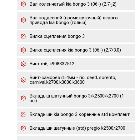
Вал коленчатый kia bongo 3 (06-) (2.7-j2)
Вал подвесной (промежуточный) левого
привода kia bongo (голый)
Вилка сцепления bongo 3
Вилка сцепления kia bongo 3 (06-) (2.7/3.0)
Винт m6, k908332512
Винт-саморез d=4мм - rio, ceed, sorento,
carnival,k2700,k3000,k3600
Вкладыш шатунный bongo 3/k2500/k2700 (1
шт)
Вкладыши kia bongo 3 коренные std комплект
Вкладыши шатунные (std) pregio k2500/2700