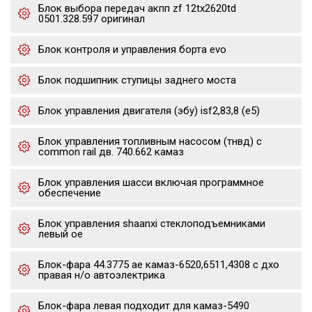
Блок выбора передач акпп zf 12tx2620td
0501.328.597 оригинал
Блок контроля и управления борта evo
Блок подшипник ступицы заднего моста
Блок управления двигателя (эбу) isf2,83,8 (е5)
Блок управления топливным насосом (тнвд) с
common rail дв. 740.662 камаз
Блок управления шасси включая программное
обеспечение
Блок управления shaanxi стеклоподъемниками
левый oe
Блок-фара 44.3775 ae камаз-6520,6511,4308 с дхо
правая н/о автоэлектрика
Блок-фара левая подходит для камаз-5490