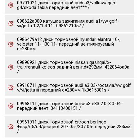
09701021 диск тормозной audi a3/volkswagen
g4/skoda fabia передний вент***./
098622a300 катушка зажигания audi a1/vw golf
vii/jetta 1.2/1.4 11- 0986221057 /
0986479a12 диск тормозной hyundai: elantra 10-,
veloster 11-, i30 11- передний вентилируемый
d=280мм
09896921 диск тормозной nissan qashqai/x-
trail/renault koleos задний вент.d=292мм. 432064ba0a
/
09916711 диск тормозной audi a3 03-/octavia/vw golf
v/vi/jetta iii передний d=280мм 1k0615301s /
09958111 диск тормозной bmw x3 e83 2.0-3.0 04-
передний вент. 34113400151 /
09961911 диск тормозной citroen berlingo
+esp/c5/c4/peugeot 207 05-/307 05- передний 283мм.
/