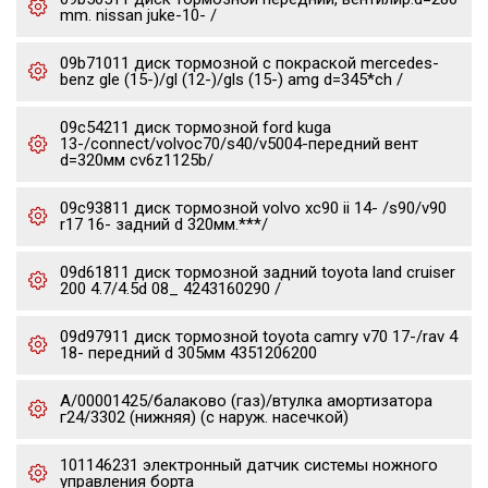
mm. nissan juke-10- /
09b71011 диск тормозной с покраской mercedes-
benz gle (15-)/gl (12-)/gls (15-) amg d=345*ch /
09c54211 диск тормозной ford kuga
13-/connect/volvoc70/s40/v5004-передний вент
d=320мм cv6z1125b/
09c93811 диск тормозной volvo xc90 ii 14- /s90/v90
r17 16- задний d 320мм.***/
09d61811 диск тормозной задний toyota land cruiser
200 4.7/4.5d 08_ 4243160290 /
09d97911 диск тормозной toyota camry v70 17-/rav 4
18- передний d 305мм 4351206200
А/00001425/балаково (газ)/втулка амортизатора
г24/3302 (нижняя) (с наруж. насечкой)
101146231 электронный датчик системы ножного
управления борта