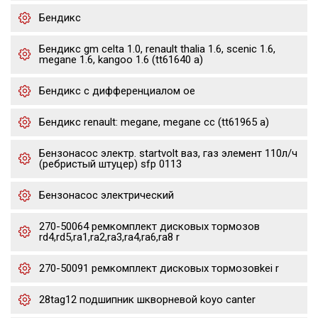
Бендикс
Бендикс gm celta 1.0, renault thalia 1.6, scenic 1.6,
megane 1.6, kangoo 1.6 (tt61640 a)
Бендикс с дифференциалом oe
Бендикс renault: megane, megane cc (tt61965 a)
Бензонасос электр. startvolt ваз, газ элемент 110л/ч
(ребристый штуцер) sfp 0113
Бензонасос электрический
270-50064 ремкомплект дисковых тормозов
rd4,rd5,ra1,ra2,ra3,ra4,ra6,ra8 r
270-50091 ремкомплект дисковых тормозовkei r
28tag12 подшипник шкворневой koyo canter