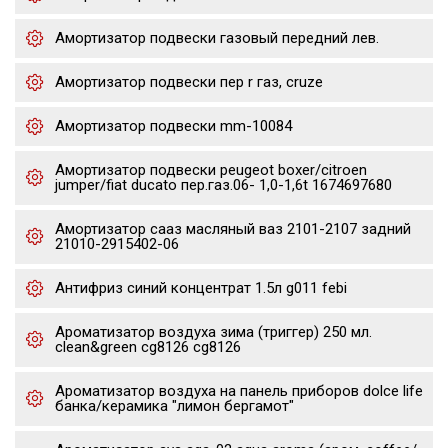
Амортизатор подвески газовый передний лев.
Амортизатор подвески пер r газ, cruze
Амортизатор подвески mm-10084
Амортизатор подвески peugeot boxer/citroen
jumper/fiat ducato пер.газ.06- 1,0-1,6t 1674697680
Амортизатор сааз масляный ваз 2101-2107 задний
21010-2915402-06
Антифриз синий концентрат 1.5л g011 febi
Ароматизатор воздуха зима (триггер) 250 мл.
clean&green cg8126 cg8126
Ароматизатор воздуха на панель приборов dolce life
банка/керамика "лимон бергамот"