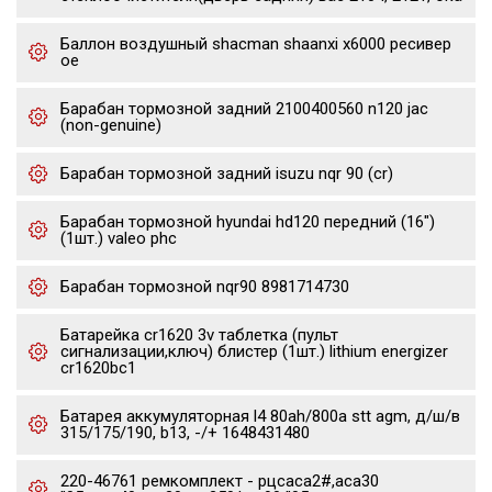
Баллон воздушный shacman shaanxi x6000 ресивер
oe
Барабан тормозной задний 2100400560 n120 jac
(non-genuine)
Барабан тормозной задний isuzu nqr 90 (cr)
Барабан тормозной hyundai hd120 передний (16")
(1шт.) valeo phc
Барабан тормозной nqr90 8981714730
Батарейка cr1620 3v таблетка (пульт
сигнализации,ключ) блистер (1шт.) lithium energizer
cr1620bc1
Батарея аккумуляторная l4 80ah/800a stt agm, д/ш/в
315/175/190, b13, -/+ 1648431480
220-46761 ремкомплект - рцсaca2#,aca30