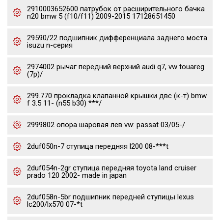
2910003652600 патрубок от расширительного бачка
n20 bmw 5 (f10/f11) 2009-2015 17128651450
29590/22 подшипник дифференциала заднего моста
isuzu n-серия
2974002 рычаг передний верхний audi q7, vw touareg
(7p)/
299.770 прокладка клапанной крышки двс (к-т) bmw
f 3.5 11- (n55 b30) ***/
2999802 опора шаровая лев vw: passat 03/05-/
2duf050n-7 ступица передняя l200 08-***t
2duf054n-2gr ступица передняя toyota land cruiser
prado 120 2002- made in japan
2duf058n-5br подшипник передней ступицы lexus
lc200/lx570 07-*t