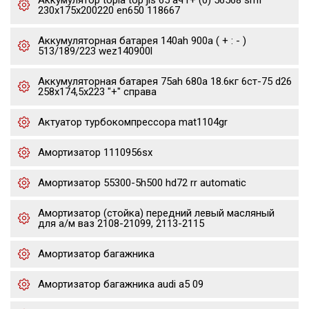
Аккумулятор topla top jis 65 ач r+ (0) 56568 smf
230x175x200220 en650 118667
Аккумуляторная батарея 140ah 900a ( + : - )
513/189/223 wez140900l
Аккумуляторная батарея 75ah 680a 18.6кг 6ст-75 d26
258x174,5x223 "+" справа
Актуатор турбокомпрессора mat1104gr
Амортизатор 1110956sx
Амортизатор 55300-5h500 hd72 rr automatic
Амортизатор (стойка) передний левый масляный
для а/м ваз 2108-21099, 2113-2115
Амортизатор багажника
Амортизатор багажника audi a5 09