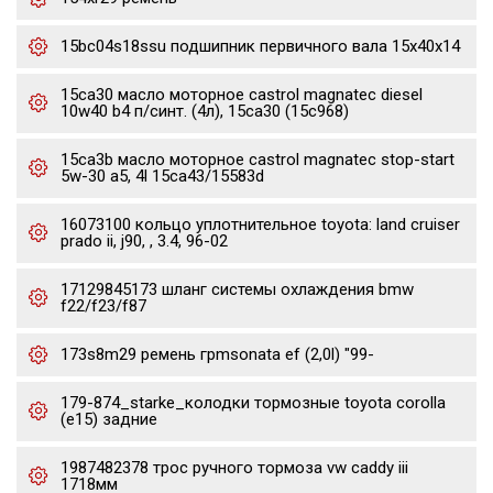
15bc04s18ssu подшипник первичного вала 15x40x14
15ca30 масло моторное castrol magnatec diesel
10w40 b4 п/синт. (4л), 15ca30 (15c968)
15ca3b масло моторное castrol magnatec stop-start
5w-30 a5, 4l 15ca43/15583d
16073100 кольцо уплотнительное toyota: land cruiser
prado ii, j90, , 3.4, 96-02
17129845173 шланг системы охлаждения bmw
f22/f23/f87
173s8m29 ремень грmsonata ef (2,0l) "99-
179-874_starke_колодки тормозные toyota corolla
(e15) задние
1987482378 трос ручного тормоза vw caddy iii
1718мм