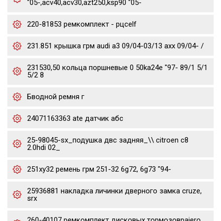
"05-,acv40,acv30,azt250,ksp90 "05-
220-81853 ремкомплект - рцсelf
231.851 крышка грм audi a3 09/04-03/13 axx 09/04- /
231530,50 кольца поршневые 0 50ka24e "97- 89/1 5/1
5/2 8
Бводной ремня г
24071163363 ate датчик абс
25-98045-sx_подушка двс задняя_\\ citroen c8
2.0hdi 02_
251xy32 ремень грм 251-32 6g72, 6g73 "94-
25936881 накладка личинки дверного замка cruze,
srx
260-40107 ремкомплект дисковых тормозовpajero