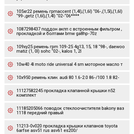
105xr22 ремень грmaccent (1,4l),(1,6l) "06-,(1,5l),(1,6l)
"99-,getz (1,6l),(1,4l) "02-"06****
1087298437 поддон акпп с встроенным фильтром ,
прокладкой и болтами bmw ga8hp-70z
109xy25 ремень грm 109-25 4g13, 15, 18 "98-, daewoo
matiz (1, 0l) sohc "02-, kalos 1, 2l
10w40 4l moto ride universal 4 sm моторное масло т
10x950 ремень клин. audi 80 1.6-2.0 86-/100 1.8 82-
11127582245 прокладка клапанной крышки n52
комплект
11185205066 поводок стеклоочистителя bakony ваз
1118 передний правый
11213-0v020 прокладка крышки клапанов toyota
6arfse asv51 rus asv61 es200/