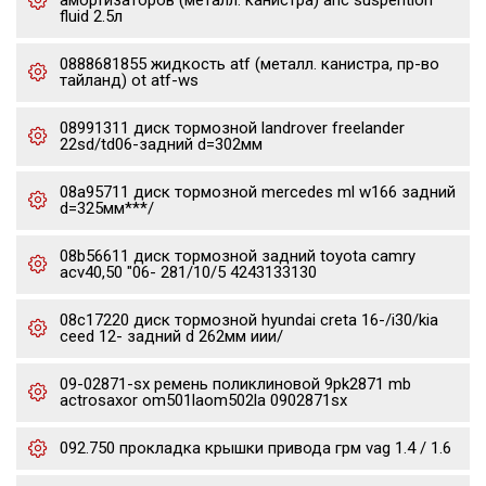
амортизаторов (металл. канистра) ahc suspention
fluid 2.5л
0888681855 жидкость atf (металл. канистра, пр-во
тайланд) ot atf-ws
08991311 диск тормозной landrover freelander
22sd/td06-задний d=302мм
08a95711 диск тормозной mercedes ml w166 задний
d=325мм***/
08b56611 диск тормозной задний toyota camry
acv40,50 "06- 281/10/5 4243133130
08c17220 диск тормозной hyundai creta 16-/i30/kia
ceed 12- задний d 262мм иии/
09-02871-sx ремень поликлиновой 9pk2871 mb
actrosaxor om501laom502la 0902871sx
092.750 прокладка крышки привода грм vag 1.4 / 1.6