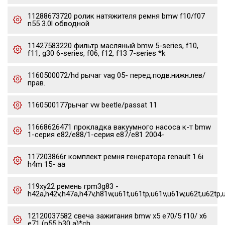
11288673720 ролик натяжителя ремня bmw f10/f07
n55 3.0l обводной
11427583220 фильтр масляный bmw 5-series, f10,
f11, g30 6-series, f06, f12, f13 7-series *k
1160500072/hd рычаг vag 05- перед.подв.нижн.лев/
прав.
1160500177рычаг vw beetle/passat 11
11668626471 прокладка вакуумного насоса к-т bmw
1-серия e82/e88/1-серия e87/e81 2004-
117203866r комплект ремня генератора renault 1.6i
h4m 15- aa
119xy22 ремень грm3g83 -
h42a,h42v,h47a,h47v,h81w,u61t,u61tp,u61v,u61w,u62t,u62tp,
12120037582 свеча зажигания bmw x5 e70/5 f10/ x6
e71 (n55 b30 a)*ch