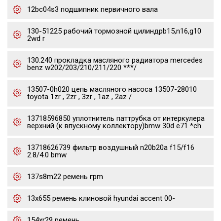
12bc04s3 подшипник первичного вала
130-51225 рабочий тормозной цилиндрb15,n16,g10
2wd r
130.240 прокладка масляного радиатора mercedes
benz w202/203/210/211/220 ***/
13507-0h020 цепь масляного насоса 13507-28010
toyota 1zr , 2zr , 3zr , 1az , 2az /
13718596850 уплотнитель паттрубка от интеркулера
верхний (к впускному коллектору)bmw 30d e71 *ch
13718626739 фильтр воздушный n20b20a f15/f16
2.8/4.0 bmw
137s8m22 ремень грm
13x655 ремень клиновой hyundai accent 00-
154xr29 ремень