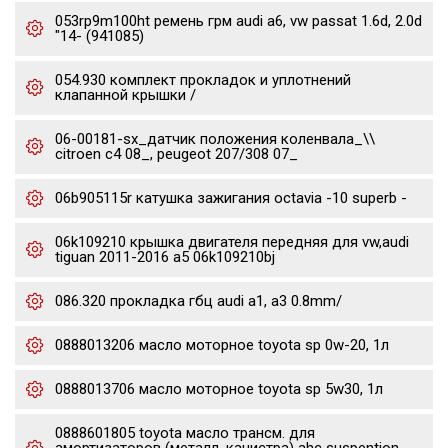
053rp9m100ht ремень грм audi a6, vw passat 1.6d, 2.0d
"14- (941085)
054.930 комплект прокладок и уплотнений
клапанной крышки /
06-00181-sx_датчик положения коленвала_\\
citroen c4 08_, peugeot 207/308 07_
06b905115r катушка зажигания octavia -10 superb -
06k109210 крышка двигателя передняя для vw,audi
tiguan 2011-2016 a5 06k109210bj
086.320 прокладка гбц audi a1, a3 0.8mm/
0888013206 масло моторное toyota sp 0w-20, 1л
0888013706 масло моторное toyota sp 5w30, 1л
0888601805 toyota масло трансм. для