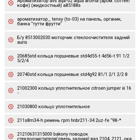
Ароматизатор avs aqa-02 aqua aroma (аром. coffee/
кофе) (жидкостный) a85188s
ароматизатор_ tensy (to-03) на панель, органик,
банка "тутти фрутти"
Б/у 8513002030 моторчик стеклоочистителя задний
auris
20685std кольца поршневые std4d55-t 4d56-t 91 1/2
5/2/4
20740std кольца поршневые std4g92 81/1 2/1 2/2 8
21002300 кольцо уплотнительное citroen jumper iii 16
-
21030800 кольцо уплотнительное
211s8m34-h ремень грm hnbr211-34 2uz-fe "98-*
21210631315000 bakony поводок
стеклоочистителя(дверь задняя) ваз 2104, 2121, ока