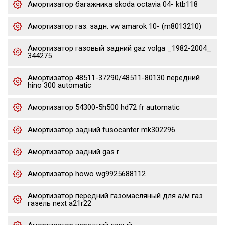
Амортизатор багажника skoda octavia 04- ktb118
Амортизатор газ. задн. vw amarok 10- (m8013210)
Амортизатор газовый задний gaz volga _1982-2004_
344275
Амортизатор 48511-37290/48511-80130 передний
hino 300 automatic
Амортизатор 54300-5h500 hd72 fr automatic
Амортизатор задний fusocanter mk302296
Амортизатор задний gas r
Амортизатор howo wg9925688112
Амортизатор передний газомасляный для а/м газ
газель next a21r22