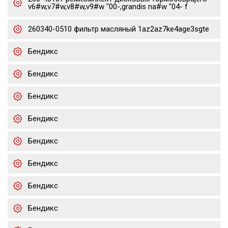
v6#w,v7#w,v8#w,v9#w "00-,grandis na#w "04- f
260340-0510 фильтр масляный 1az2az7ke4age3sgte
Бендикс
Бендикс
Бендикс
Бендикс
Бендикс
Бендикс
Бендикс
Бендикс