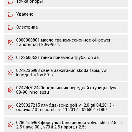
Точка опоры
Удалено
Электрика
0000000801 масло трансмиссионное oil-power
transfer unit 80w-90 1л
0122500521 гайка приёмной трубы on aa
0242235983 свеча зажигания skoda fabia, vw
lupo/jetta/fox 89- /
02474r/02420r подшипник передней ступицы dyna
88-96 ,hino,isuzu
0258027215 лямбда-зонд golf vii 2.0 gti 04.2013 -
octavia 2.0 fsi combi rs 11.2012 - 0258017180/
0280155968 форсунка бензиновая volvo: s60 r 2,5 t, r
2,5 t awd 00-, v70 ii 2.5 r sport, r 2.5t