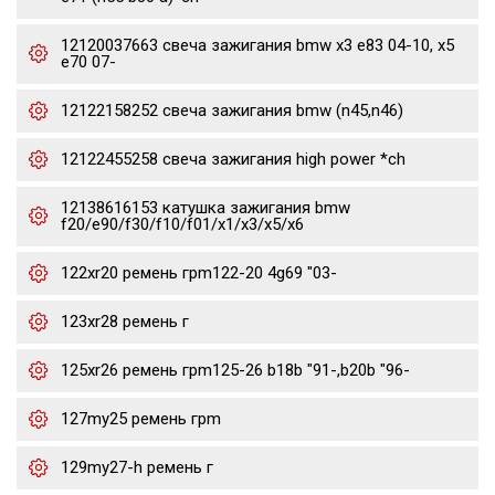
12120037663 свеча зажигания bmw x3 e83 04-10, x5
e70 07-
12122158252 свеча зажигания bmw (n45,n46)
12122455258 свеча зажигания high power *ch
12138616153 катушка зажигания bmw
f20/e90/f30/f10/f01/x1/x3/x5/x6
122xr20 ремень грm122-20 4g69 "03-
123xr28 ремень г
125xr26 ремень грm125-26 b18b "91-,b20b "96-
127my25 ремень грm
129my27-h ремень г