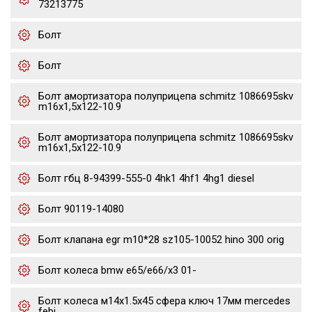
73213775
Болт
Болт
Болт амортизатора полуприцепа schmitz 1086695skv
m16x1,5х122-10.9
Болт амортизатора полуприцепа schmitz 1086695skv
m16x1,5х122-10.9
Болт гбц 8-94399-555-0 4hk1 4hf1 4hg1 diesel
Болт 90119-14080
Болт клапана egr m10*28 sz105-10052 hino 300 orig
Болт колеса bmw e65/e66/x3 01-
Болт колеса м14х1.5х45 сфера ключ 17мм mercedes
febi