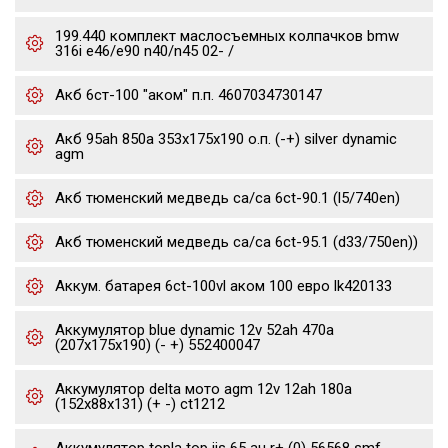
199.440 комплект маслосъемных колпачков bmw
316i e46/e90 n40/n45 02- /
Акб 6ст-100 "аком" п.п. 4607034730147
Акб 95ah 850a 353x175x190 о.п. (-+) silver dynamic
agm
Акб тюменский медведь ca/ca 6ct-90.1 (l5/740en)
Акб тюменский медведь ca/ca 6ct-95.1 (d33/750en))
Аккум. батарея 6ct-100vl аком 100 евро lk420133
Аккумулятор blue dynamic 12v 52ah 470a
(207x175x190) (- +) 552400047
Аккумулятор delta мото agm 12v 12ah 180a
(152x88x131) (+ -) ct1212