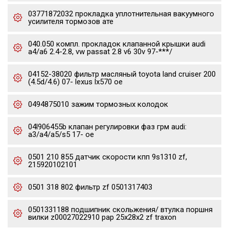
03771872032 прокладка уплотнительная вакуумного
усилителя тормозов ате
040.050 компл. прокладок клапанной крышки audi
a4/a6 2.4-2.8, vw passat 2.8 v6 30v 97-***/
04152-38020 фильтр масляный toyota land cruiser 200
(4.5d/4.6) 07- lexus lx570 oe
0494875010 зажим тормозных колодок
04l906455b клапан регулировки фаз грм audi:
a3/a4/a5/s5 17- oe
0501 210 855 датчик скорости кпп 9s1310 zf,
215920102101
0501 318 802 фильтр zf 0501317403
0501331188 подшипник скольжения/ втулка поршня
вилки z00027022910 pap 25x28x2 zf traxon