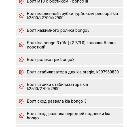
Болт м10 с бортиком - bongo iii
Болт маслянной трубки турбокомпрессора kia
k2500/k2700/k2900
Болт нажимного ролика bongo3
Болт kia bongo 3 (06-) (2.7/3.0) головки блока
короткий
Болт ролика грм bongo3
Болт стабилизатора для kia pregio, k997960830
Болт стойки стабилизатора kia
k2500/2700/2900
Болт сход развала kia bongo 3
Болт сход-развала передней подвески kia
bongo