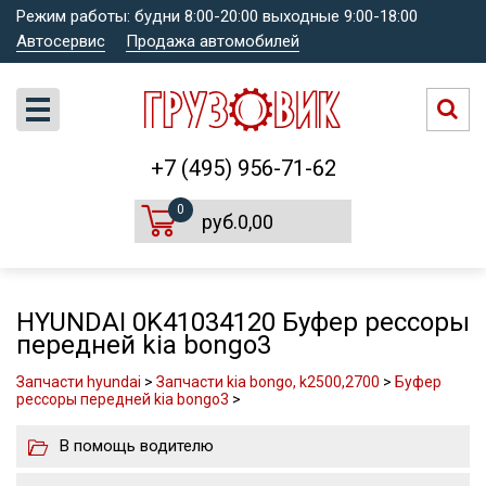
Режим работы: будни 8:00-20:00 выходные 9:00-18:00
Автосервис
Продажа автомобилей
+7 (495) 956-71-62
0
руб.0,00
HYUNDAI 0K41034120 Буфер рессоры
передней kia bongo3
Запчасти hyundai
>
Запчасти kia bongo, k2500,2700
>
Буфер
рессоры передней kia bongo3
>
В помощь водителю