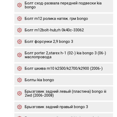
Болт сход-развала передней подвески kia
bongo
Болт m12 ролика натяж. грм bongo
Болт m12bolt-hub,rh 0k40c-33062
Болт форсунки 2,9 bongo 3
Болт porter 2,starex h-1 (02-) kia bongo 3 (06-)
маслопровода
Болт шкива m10 k2500/k2700/k2900 (2006-)
Болты kia bongo
Брызговик задний левый (пластина) bongo iii
2wd (2006-2008)
Брызговик задний правый bongo 3