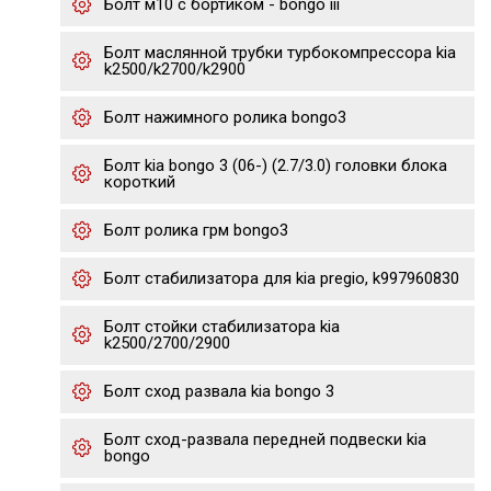
Болт м10 с бортиком - bongo iii
Болт маслянной трубки турбокомпрессора kia
k2500/k2700/k2900
Болт нажимного ролика bongo3
Болт kia bongo 3 (06-) (2.7/3.0) головки блока
короткий
Болт ролика грм bongo3
Болт стабилизатора для kia pregio, k997960830
Болт стойки стабилизатора kia
k2500/2700/2900
Болт сход развала kia bongo 3
Болт сход-развала передней подвески kia
bongo