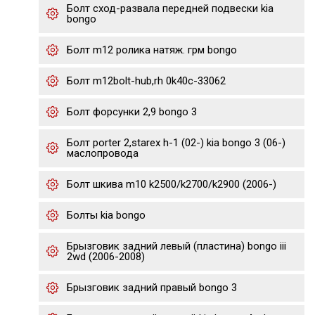
Болт сход-развала передней подвески kia
bongo
Болт m12 ролика натяж. грм bongo
Болт m12bolt-hub,rh 0k40c-33062
Болт форсунки 2,9 bongo 3
Болт porter 2,starex h-1 (02-) kia bongo 3 (06-)
маслопровода
Болт шкива m10 k2500/k2700/k2900 (2006-)
Болты kia bongo
Брызговик задний левый (пластина) bongo iii
2wd (2006-2008)
Брызговик задний правый bongo 3