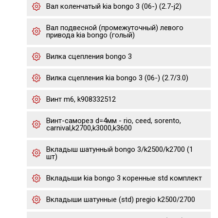
Вал коленчатый kia bongo 3 (06-) (2.7-j2)
Вал подвесной (промежуточный) левого
привода kia bongo (голый)
Вилка сцепления bongo 3
Вилка сцепления kia bongo 3 (06-) (2.7/3.0)
Винт m6, k908332512
Винт-саморез d=4мм - rio, ceed, sorento,
carnival,k2700,k3000,k3600
Вкладыш шатунный bongo 3/k2500/k2700 (1
шт)
Вкладыши kia bongo 3 коренные std комплект
Вкладыши шатунные (std) pregio k2500/2700