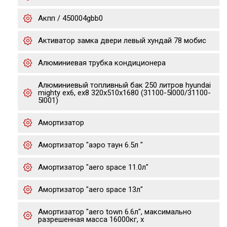
Акпп / 450004gbb0
Активатор замка двери левый хундай 78 мобис
Алюминиевая трубка кондиционера
Алюминиевый топливный бак 250 литров hyundai
mighty ex6, ex8 320х510х1680 (31100-5l000/31100-
5l001)
Амортизатор
Амортизатор "аэро таун 6.5л "
Амортизатор "aero space 11.0л"
Амортизатор "aero space 13л"
Амортизатор "aero town 6.6л", максимально
разрешенная масса 16000кг, х