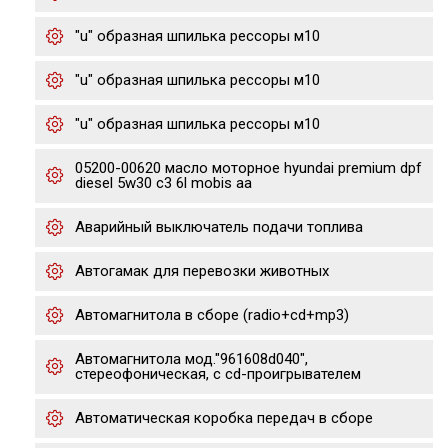
"u" образная шпилька рессоры м10
"u" образная шпилька рессоры м10
"u" образная шпилька рессоры м10
05200-00620 масло моторное hyundai premium dpf
diesel 5w30 c3 6l mobis aa
Аварийный выключатель подачи топлива
Автогамак для перевозки животных
Автомагнитола в сборе (radio+cd+mp3)
Автомагнитола мод."961608d040",
стереофоническая, с cd-проигрывателем
Автоматическая коробка передач в сборе