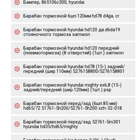
Бампер, 865106c300, hyundai
Барабан тормозной 6шп.120мм.hd78 d4ga, cr
Барабан тормозной hyundai hd120 дв.d6da19
стояночного тормоза samwon
Барабан тормозной hyundai hd120 передний
(пневмотормоза) (8 отверстий) (1шт.) samwon
Барабан тормозной hyundai hd78 (15-) задний/
передний (шир.110мм) 5276158800/5276158801
Барабан тормозной hyundai mighty ex6,8 (15-)
задний/передний (шир.120мм) (1шт.) psp
Барабан тормозной перед/зад (6шп.85 мм)
hd65/72 51761-5h200/52761-5h200 xzh-32-018
Барабан тормозной перед/зад 52761-5m301
hyundai hd35/hd65/mighty