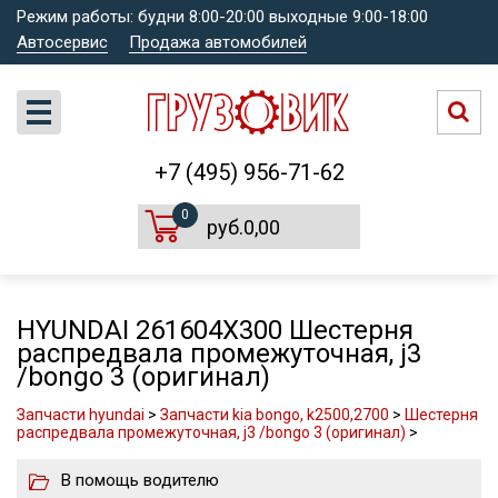
Режим работы: будни 8:00-20:00 выходные 9:00-18:00
Автосервис
Продажа автомобилей
+7 (495) 956-71-62
0
руб.0,00
HYUNDAI 261604X300 Шестерня
распредвала промежуточная, j3
/bongo 3 (оригинал)
Запчасти hyundai
>
Запчасти kia bongo, k2500,2700
>
Шестерня
распредвала промежуточная, j3 /bongo 3 (оригинал)
>
В помощь водителю