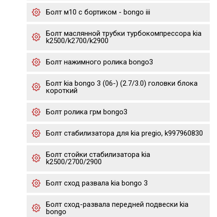
Болт м10 с бортиком - bongo iii
Болт маслянной трубки турбокомпрессора kia
k2500/k2700/k2900
Болт нажимного ролика bongo3
Болт kia bongo 3 (06-) (2.7/3.0) головки блока
короткий
Болт ролика грм bongo3
Болт стабилизатора для kia pregio, k997960830
Болт стойки стабилизатора kia
k2500/2700/2900
Болт сход развала kia bongo 3
Болт сход-развала передней подвески kia
bongo