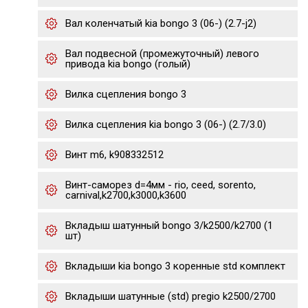
Вал коленчатый kia bongo 3 (06-) (2.7-j2)
Вал подвесной (промежуточный) левого
привода kia bongo (голый)
Вилка сцепления bongo 3
Вилка сцепления kia bongo 3 (06-) (2.7/3.0)
Винт m6, k908332512
Винт-саморез d=4мм - rio, ceed, sorento,
carnival,k2700,k3000,k3600
Вкладыш шатунный bongo 3/k2500/k2700 (1
шт)
Вкладыши kia bongo 3 коренные std комплект
Вкладыши шатунные (std) pregio k2500/2700