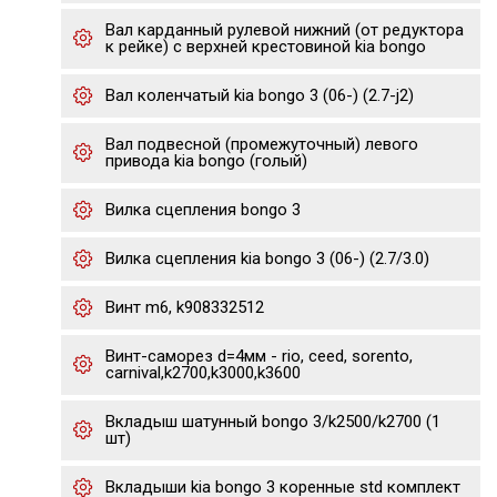
Вал карданный рулевой нижний (от редуктора
к рейке) с верхней крестовиной kia bongo
Вал коленчатый kia bongo 3 (06-) (2.7-j2)
Вал подвесной (промежуточный) левого
привода kia bongo (голый)
Вилка сцепления bongo 3
Вилка сцепления kia bongo 3 (06-) (2.7/3.0)
Винт m6, k908332512
Винт-саморез d=4мм - rio, ceed, sorento,
carnival,k2700,k3000,k3600
Вкладыш шатунный bongo 3/k2500/k2700 (1
шт)
Вкладыши kia bongo 3 коренные std комплект