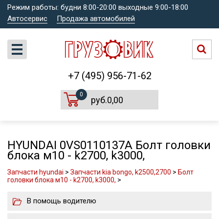
Режим работы: будни 8:00-20:00 выходные 9:00-18:00
Автосервис
Продажа автомобилей
+7 (495) 956-71-62
0
руб.0,00
HYUNDAI 0VS0110137A Болт головки
блока м10 - k2700, k3000,
Запчасти hyundai
>
Запчасти kia bongo, k2500,2700
>
Болт
головки блока м10 - k2700, k3000,
>
В помощь водителю