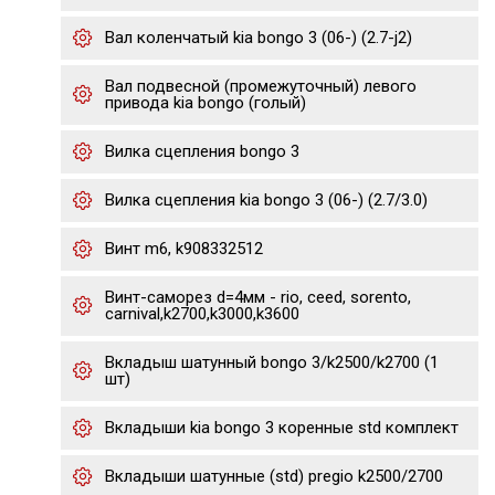
Вал коленчатый kia bongo 3 (06-) (2.7-j2)
Вал подвесной (промежуточный) левого
привода kia bongo (голый)
Вилка сцепления bongo 3
Вилка сцепления kia bongo 3 (06-) (2.7/3.0)
Винт m6, k908332512
Винт-саморез d=4мм - rio, ceed, sorento,
carnival,k2700,k3000,k3600
Вкладыш шатунный bongo 3/k2500/k2700 (1
шт)
Вкладыши kia bongo 3 коренные std комплект
Вкладыши шатунные (std) pregio k2500/2700