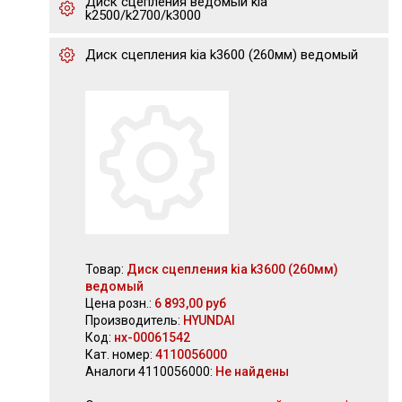
Диск сцепления ведомый kia
k2500/k2700/k3000
Диск сцепления kia k3600 (260мм) ведомый
Товар:
Диск сцепления kia k3600 (260мм)
ведомый
Цена розн.:
6 893,00 руб
Производитель:
HYUNDAI
Код:
нх-00061542
Кат. номер:
4110056000
Аналоги 4110056000:
Не найдены