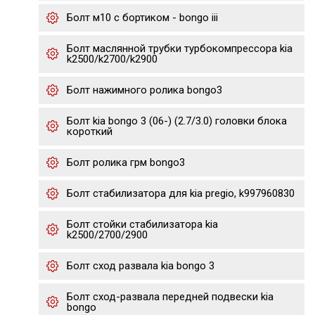
Болт м10 с бортиком - bongo iii
Болт маслянной трубки турбокомпрессора kia
k2500/k2700/k2900
Болт нажимного ролика bongo3
Болт kia bongo 3 (06-) (2.7/3.0) головки блока
короткий
Болт ролика грм bongo3
Болт стабилизатора для kia pregio, k997960830
Болт стойки стабилизатора kia
k2500/2700/2900
Болт сход развала kia bongo 3
Болт сход-развала передней подвески kia
bongo