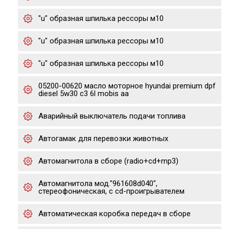
"u" образная шпилька рессоры м10
"u" образная шпилька рессоры м10
"u" образная шпилька рессоры м10
05200-00620 масло моторное hyundai premium dpf
diesel 5w30 c3 6l mobis aa
Аварийный выключатель подачи топлива
Автогамак для перевозки животных
Автомагнитола в сборе (radio+cd+mp3)
Автомагнитола мод."961608d040",
стереофоническая, с cd-проигрывателем
Автоматическая коробка передач в сборе