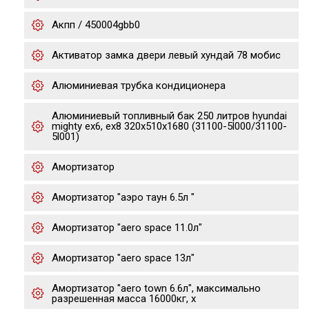
Акпп / 450004gbb0
Активатор замка двери левый хундай 78 мобис
Алюминиевая трубка кондиционера
Алюминиевый топливный бак 250 литров hyundai
mighty ex6, ex8 320х510х1680 (31100-5l000/31100-
5l001)
Амортизатор
Амортизатор "аэро таун 6.5л "
Амортизатор "aero space 11.0л"
Амортизатор "aero space 13л"
Амортизатор "aero town 6.6л", максимально
разрешенная масса 16000кг, х