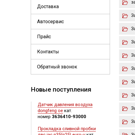
з
Доставка
З
Автосервис
З
Прайс
З
Контакты
З
Обратный звонок
З
З
Новые поступления
З
Датчик давления воздуха
З
dongfeng oe
кат.
номер
3636410-93000
З
Прокладка сливной пробки
двс jac n35(n25) euro-v
кат.
З