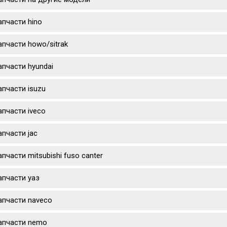
апчасти hino
апчасти howo/sitrak
апчасти hyundai
апчасти isuzu
апчасти iveco
апчасти jac
апчасти mitsubishi fuso canter
апчасти уаз
апчасти naveco
апчасти nemo