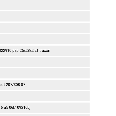
2910 pap 25x28x2 zf traxon
eot 207/308 07_
6 a5 06k109210bj