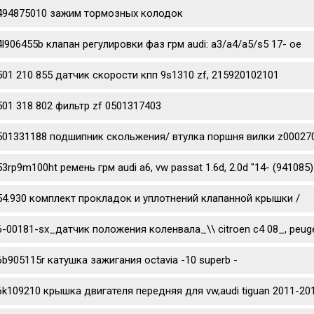
494875010 зажим тормозных колодок
4l906455b клапан регулировки фаз грм audi: a3/a4/a5/s5 17- oe
501 210 855 датчик скорости кпп 9s1310 zf, 215920102101
501 318 802 фильтр zf 0501317403
501331188 подшипник скольжения/ втулка поршня вилки z0002702
53rp9m100ht ремень грм audi a6, vw passat 1.6d, 2.0d "14- (941085)
54.930 комплект прокладок и уплотнений клапанной крышки /
6-00181-sx_датчик положения коленвала_\\ citroen c4 08_, peug
6b905115r катушка зажигания octavia -10 superb -
6k109210 крышка двигателя передняя для vw,audi tiguan 2011-201