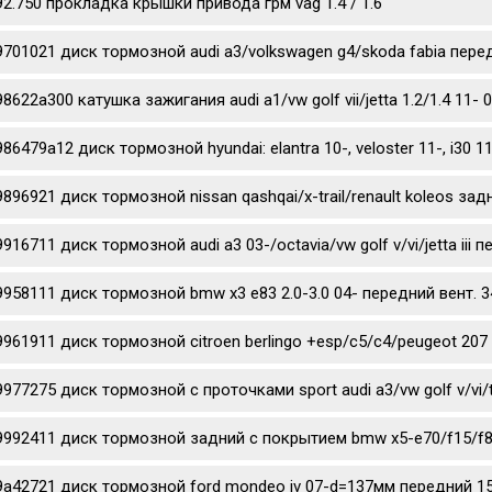
92.750 прокладка крышки привода грм vag 1.4 / 1.6
9701021 диск тормозной audi a3/volkswagen g4/skoda fabia перед
98622a300 катушка зажигания audi a1/vw golf vii/jetta 1.2/1.4 11- 
986479a12 диск тормозной hyundai: elantra 10-, veloster 11-, i3
9896921 диск тормозной nissan qashqai/x-trail/renault koleos за
9916711 диск тормозной audi a3 03-/octavia/vw golf v/vi/jetta iii
9958111 диск тормозной bmw x3 e83 2.0-3.0 04- передний вент. 3
9961911 диск тормозной citroen berlingo +esp/c5/c4/peugeot 207 
9977275 диск тормозной c проточками sport audi a3/vw golf v/vi/
9992411 диск тормозной задний с покрытием bmw x5-e70/f15/f85
9a42721 диск тормозной ford mondeo iv 07-d=137мм передний 1