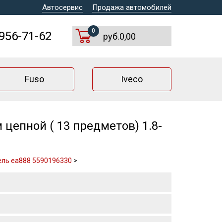
Автосервис
Продажа автомобилей
0
 956-71-62
руб.0,00
Fuso
Iveco
цепной ( 13 предметов) 1.8-
тель ea888 5590196330
>