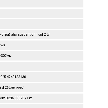
тра) ahc suspention fluid 2.5л
-ws
d=302мм
10/5 4243133130
й d 262мм иии/
aom502la 0902871sx