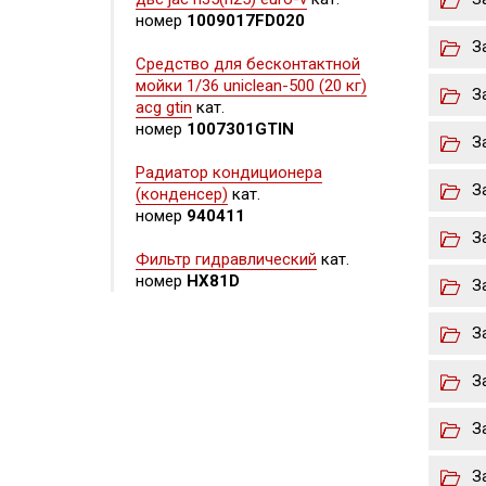
номер
1009017FD020
З
Средство для бесконтактной
мойки 1/36 uniclean-500 (20 кг)
З
acg gtin
кат.
номер
1007301GTIN
З
Радиатор кондиционера
З
(конденсер)
кат.
номер
940411
З
Фильтр гидравлический
кат.
номер
HX81D
З
З
З
З
З