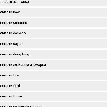
апчасти варшавка
апчасти baw
апчасти cummins
апчасти daewoo
апчасти dayun
апчасти dong feng
апчасти легковые иномарки
апчасти faw
апчасти ford
апчасти foton
апчасти на другие модели