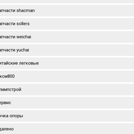
апчасти shacman
апчасти sollers
апчасти weichai
апчасти yuchai
итайские легковые
ксм800
лимпстрой
ервис
очка опоры
далено