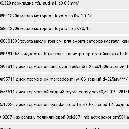
86.320 прокладка гбц audi a1, a3 0.8mm/
888013206 масло моторное toyota sp 0w-20, 1л
888013706 масло моторное toyota sp 5w30, 1л
888601805 toyota масло трансм. для амортизаторов (металл. канис
888681855 жидкость atf (металл. канистра, пр-во тайланд) ot atf
8991311 диск тормозной landrover freelander 22sd/td06-задний 
8a95711 диск тормозной mercedes ml w166 задний d=325мм***/
8b56611 диск тормозной задний toyota camry acv40,50 "06- 281/
8c17220 диск тормозной hyundai creta 16-/i30/kia ceed 12- задни
9-02871-sx ремень поликлиновой 9pk2871 mb actrosaxor om501l