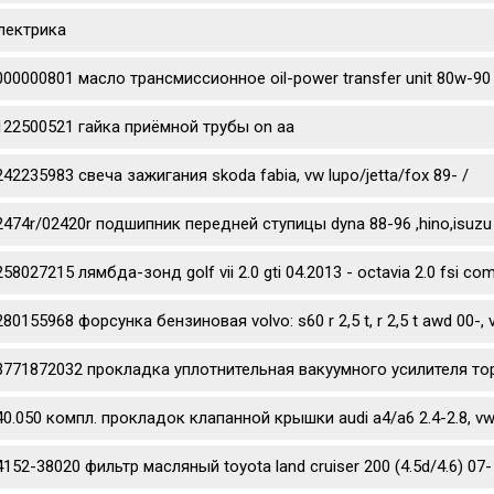
лектрика
000000801 масло трансмиссионное oil-power transfer unit 80w-90
122500521 гайка приёмной трубы on aa
242235983 свеча зажигания skoda fabia, vw lupo/jetta/fox 89- /
2474r/02420r подшипник передней ступицы dyna 88-96 ,hino,isuzu
58027215 лямбда-зонд golf vii 2.0 gti 04.2013 - octavia 2.0 fsi co
80155968 форсунка бензиновая volvo: s60 r 2,5 t, r 2,5 t awd 00-, v70 
3771872032 прокладка уплотнительная вакуумного усилителя то
40.050 компл. прокладок клапанной крышки audi a4/a6 2.4-2.8, vw 
4152-38020 фильтр масляный toyota land cruiser 200 (4.5d/4.6) 07- 