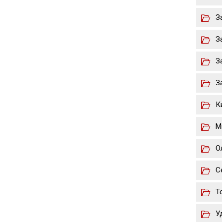
З
З
З
З
К
М
О
С
Т
У