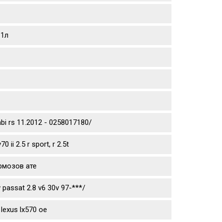
 1л
mbi rs 11.2012 - 0258017180/
ii 2.5 r sport, r 2.5t
рмозов ате
passat 2.8 v6 30v 97-***/
lexus lx570 oe