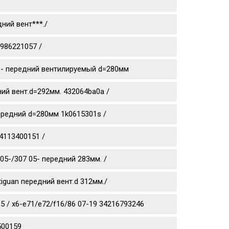
ний вент***./
0986221057 /
0 11- передний вентилируемый d=280мм
дний вент.d=292мм. 432064ba0a /
 передний d=280мм 1k0615301s /
4113400151 /
05-/307 05- передний 283мм. /
tiguan передний вент.d 312мм./
 / x6-e71/e72/f16/86 07-19 34216793246
500159