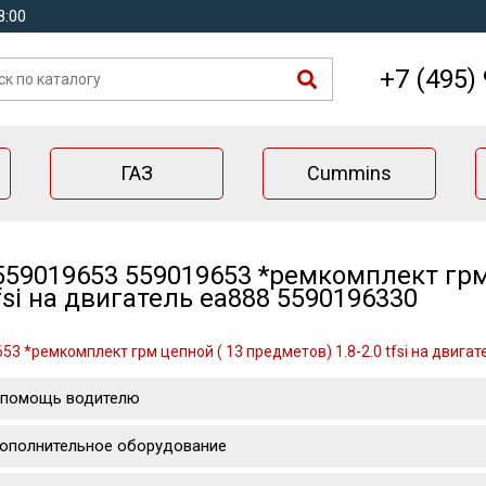
8:00
+7 (495)
ГАЗ
Cummins
559019653 559019653 *ремкомплект грм 
tfsi на двигатель ea888 5590196330
53 *ремкомплект грм цепной ( 13 предметов) 1.8-2.0 tfsi на двига
 помощь водителю
ополнительное оборудование