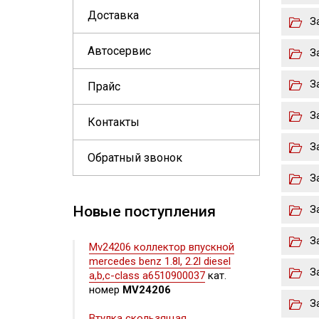
Доставка
З
Автосервис
З
З
Прайс
З
Контакты
З
Обратный звонок
З
Новые поступления
З
З
Mv24206 коллектор впускной
mercedes benz 1.8l, 2.2l diesel
З
a,b,c-class a6510900037
кат.
номер
MV24206
З
Втулка скользящая