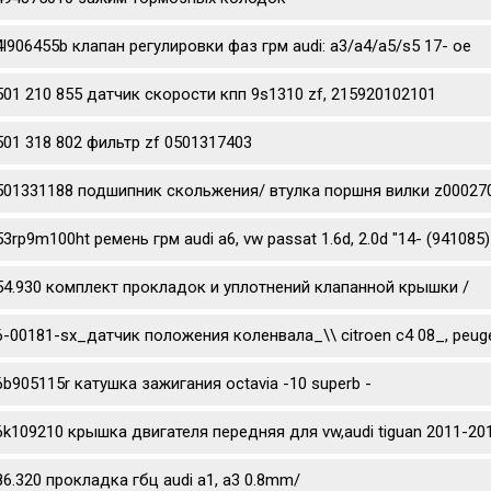
4l906455b клапан регулировки фаз грм audi: a3/a4/a5/s5 17- oe
501 210 855 датчик скорости кпп 9s1310 zf, 215920102101
501 318 802 фильтр zf 0501317403
501331188 подшипник скольжения/ втулка поршня вилки z0002702
53rp9m100ht ремень грм audi a6, vw passat 1.6d, 2.0d "14- (941085)
54.930 комплект прокладок и уплотнений клапанной крышки /
6-00181-sx_датчик положения коленвала_\\ citroen c4 08_, peug
6b905115r катушка зажигания octavia -10 superb -
6k109210 крышка двигателя передняя для vw,audi tiguan 2011-201
86.320 прокладка гбц audi a1, a3 0.8mm/