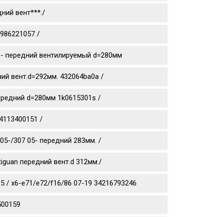
ний вент***./
0986221057 /
0 11- передний вентилируемый d=280мм
дний вент.d=292мм. 432064ba0a /
 передний d=280мм 1k0615301s /
4113400151 /
05-/307 05- передний 283мм. /
tiguan передний вент.d 312мм./
 / x6-e71/e72/f16/86 07-19 34216793246
500159