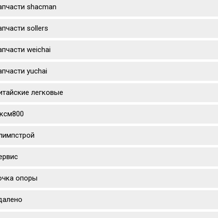
апчасти shacman
апчасти sollers
апчасти weichai
апчасти yuchai
итайские легковые
ксм800
лимпстрой
ервис
очка опоры
далено