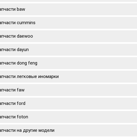
апчасти baw
апчасти cummins
апчасти daewoo
апчасти dayun
апчасти dong feng
апчасти легковые иномарки
апчасти faw
апчасти ford
апчасти foton
апчасти на другие модели