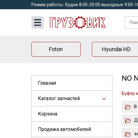
Режим работы: будни 8:00-20:00 выходные 9:00-1
Foton
Hyundai HD
NO N
Главная
Буфер 
Каталог запчастей
В
Корзина
Д
Продажа автомобилей
з