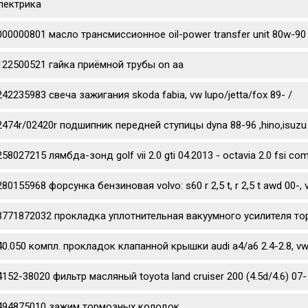
лектрика
000000801 масло трансмиссионное oil-power transfer unit 80w-90
122500521 гайка приёмной трубы on aa
242235983 свеча зажигания skoda fabia, vw lupo/jetta/fox 89- /
2474r/02420r подшипник передней ступицы dyna 88-96 ,hino,isuzu
58027215 лямбда-зонд golf vii 2.0 gti 04.2013 - octavia 2.0 fsi co
80155968 форсунка бензиновая volvo: s60 r 2,5 t, r 2,5 t awd 00-, v70 
3771872032 прокладка уплотнительная вакуумного усилителя то
40.050 компл. прокладок клапанной крышки audi a4/a6 2.4-2.8, vw 
4152-38020 фильтр масляный toyota land cruiser 200 (4.5d/4.6) 07- 
494875010 зажим тормозных колодок