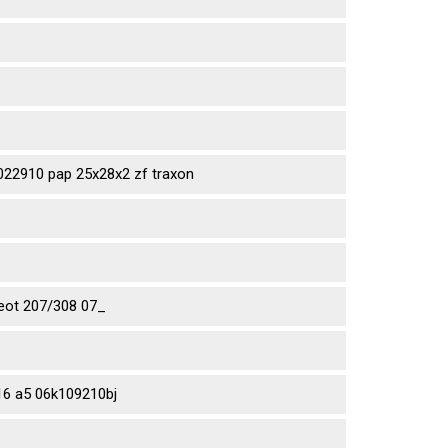
2910 pap 25x28x2 zf traxon
eot 207/308 07_
6 a5 06k109210bj