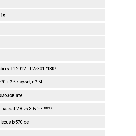
 1л
mbi rs 11.2012 - 0258017180/
ii 2.5 r sport, r 2.5t
рмозов ате
passat 2.8 v6 30v 97-***/
lexus lx570 oe