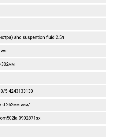
тра) ahc suspention fluid 2.5л
-ws
d=302мм
10/5 4243133130
й d 262мм иии/
aom502la 0902871sx