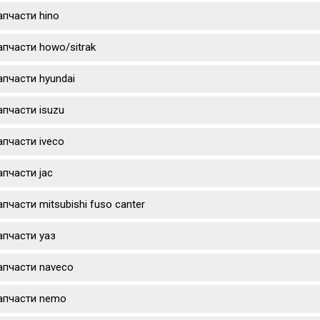
апчасти hino
апчасти howo/sitrak
апчасти hyundai
апчасти isuzu
апчасти iveco
апчасти jac
апчасти mitsubishi fuso canter
апчасти уаз
апчасти naveco
апчасти nemo