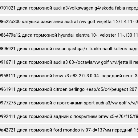
9701021 диск тормозной audi a3/volkswagen g4/skoda fabia перед
98622a300 катушка зажигания audi a1/vw golf vii/jetta 1.2/1.4 11- 
986479a12 диск тормозной hyundai: elantra 10-, veloster 11-, i3
9896921 диск тормозной nissan qashqai/x-trail/renault koleos за
9916711 диск тормозной audi a3 03-/octavia/vw golf v/vi/jetta iii
9958111 диск тормозной bmw x3 e83 2.0-3.0 04- передний вент. 3
9961911 диск тормозной citroen berlingo +esp/c5/c4/peugeot 207 
9977275 диск тормозной c проточками sport audi a3/vw golf v/vi/
9992411 диск тормозной задний с покрытием bmw x5-e70/f15/f85
9a42721 диск тормозной ford mondeo iv 07-d=137мм передний 1