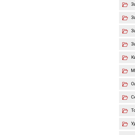
З
З
З
З
К
М
О
С
Т
У