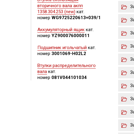
вторичного вала акпп
З
1358.304.253 (new)
кат.
номер
WG9725220613+039/1
З
Аккумуляторный ящик
кат.
З
номер
YZ900076000011
З
Подшипник игольчатый
кат.
номер
3001069-H02L2
З
Втулки распределительного
вала
кат.
З
номер
081V044101034
З
З
З
З