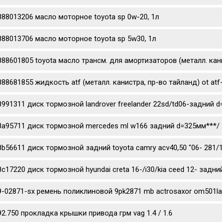
888013206 масло моторное toyota sp 0w-20, 1л
888013706 масло моторное toyota sp 5w30, 1л
888601805 toyota масло трансм. для амортизаторов (металл. канис
888681855 жидкость atf (металл. канистра, пр-во тайланд) ot atf
8991311 диск тормозной landrover freelander 22sd/td06-задний 
8a95711 диск тормозной mercedes ml w166 задний d=325мм***/
8b56611 диск тормозной задний toyota camry acv40,50 "06- 281/
8c17220 диск тормозной hyundai creta 16-/i30/kia ceed 12- задни
9-02871-sx ремень поликлиновой 9pk2871 mb actrosaxor om501l
92.750 прокладка крышки привода грм vag 1.4 / 1.6