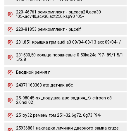
220-46761 ремкомплект - рцсaca2#,aca30
"05-,acv40,acv30,azt250,ksp90 "05-
220-81853 ремкомплект - рцсelf
231.851 крышка грм audi a3 09/04-03/13 axx 09/04- /
231530,50 кольца поршневые 0 50ka24e "97- 89/1 5/1
5/2 8
Бводной ремня г
24071163363 ate датчик абс
25-98045-sx_подушка двс задняя_\\ citroen c8
2.0hdi 02_
251xy32 ремень грм 251-32 6g72, 6g73 "94-
25936881 накладка личинки дверного замка cruze,