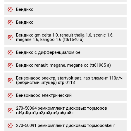
Бендикс
Бендикс
Бендикс gm celta 1.0, renault thalia 1.6, scenic 1.6,
megane 1.6, kangoo 1.6 (tt61640 a)
Бендикс с дифференциалом oe
Бендикс renault: megane, megane cc (tt61965 a)
Бензонасос электр. startvolt ваз, газ элемент 110л/ч
(ребристый штуцер) sfp 0113
Бензонасос электрический
270-50064 ремкомплект дисковых тормозов
rd4,rd5,ra1,ra2,ra3,ra4,ra6,ra8 r
270-50091 ремкомплект дисковых тормозовkei r