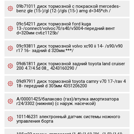
09b71011 диск тормозной с покраской mercedes-
benz gle (15-)/gl (12-)/gls (15-) amg d=345*ch /
09c54211 диск тормозной ford kuga
13-/connect/volvoc70/s40/v5004-передний вент
d=320мм cv6z1125b/
09c93811 диск тормозной volvo xc90 ii 14- /s90/v90
r17 16- задний d 320мм.***/
09d61811 диск тормозной задний toyota land cruiser
200 4.7/4.5d 08_ 4243160290 /
09d97911 диск тормозной toyota camry v70 17-/rav 4
18- передний d 305мм 4351206200
А/00001425/балаково (газ)/втулка амортизатора
г24/3302 (нижняя) (с наруж. насечкой)
101146231 электронный датчик системы ножного
управления борта