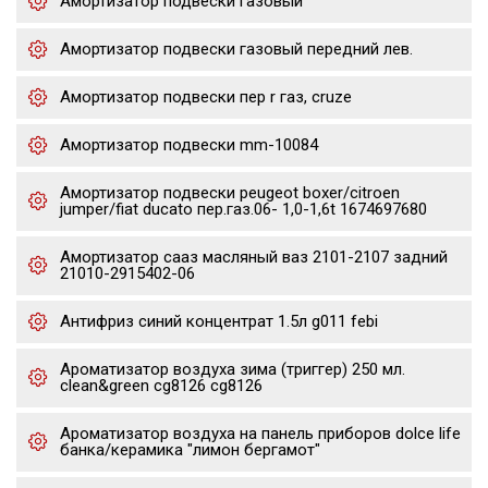
Амортизатор подвески газовый
Амортизатор подвески газовый передний лев.
Амортизатор подвески пер r газ, cruze
Амортизатор подвески mm-10084
Амортизатор подвески peugeot boxer/citroen
jumper/fiat ducato пер.газ.06- 1,0-1,6t 1674697680
Амортизатор сааз масляный ваз 2101-2107 задний
21010-2915402-06
Антифриз синий концентрат 1.5л g011 febi
Ароматизатор воздуха зима (триггер) 250 мл.
clean&green cg8126 cg8126
Ароматизатор воздуха на панель приборов dolce life
банка/керамика "лимон бергамот"