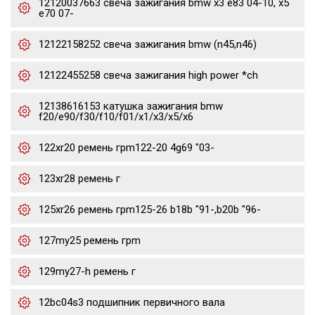
12120037663 свеча зажигания bmw x3 e83 04-10, x5
e70 07-
12122158252 свеча зажигания bmw (n45,n46)
12122455258 свеча зажигания high power *ch
12138616153 катушка зажигания bmw
f20/e90/f30/f10/f01/x1/x3/x5/x6
122xr20 ремень грm122-20 4g69 "03-
123xr28 ремень г
125xr26 ремень грm125-26 b18b "91-,b20b "96-
127my25 ремень грm
129my27-h ремень г
12bc04s3 подшипник первичного вала