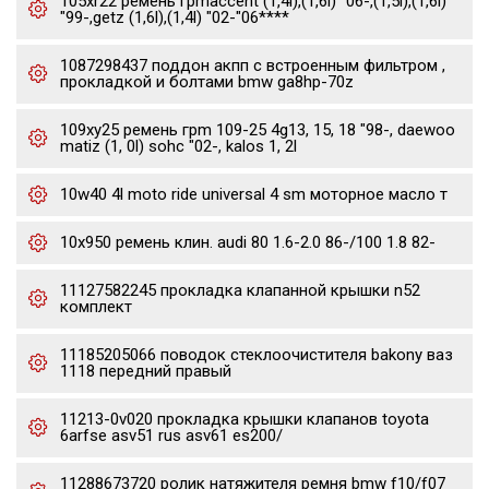
105xr22 ремень грmaccent (1,4l),(1,6l) "06-,(1,5l),(1,6l)
"99-,getz (1,6l),(1,4l) "02-"06****
1087298437 поддон акпп с встроенным фильтром ,
прокладкой и болтами bmw ga8hp-70z
109xy25 ремень грm 109-25 4g13, 15, 18 "98-, daewoo
matiz (1, 0l) sohc "02-, kalos 1, 2l
10w40 4l moto ride universal 4 sm моторное масло т
10x950 ремень клин. audi 80 1.6-2.0 86-/100 1.8 82-
11127582245 прокладка клапанной крышки n52
комплект
11185205066 поводок стеклоочистителя bakony ваз
1118 передний правый
11213-0v020 прокладка крышки клапанов toyota
6arfse asv51 rus asv61 es200/
11288673720 ролик натяжителя ремня bmw f10/f07