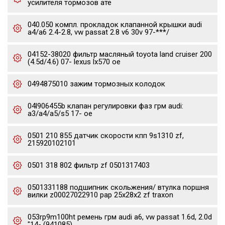
усилителя тормозов ате
040.050 компл. прокладок клапанной крышки audi
a4/a6 2.4-2.8, vw passat 2.8 v6 30v 97-***/
04152-38020 фильтр масляный toyota land cruiser 200
(4.5d/4.6) 07- lexus lx570 oe
0494875010 зажим тормозных колодок
04l906455b клапан регулировки фаз грм audi:
a3/a4/a5/s5 17- oe
0501 210 855 датчик скорости кпп 9s1310 zf,
215920102101
0501 318 802 фильтр zf 0501317403
0501331188 подшипник скольжения/ втулка поршня
вилки z00027022910 pap 25x28x2 zf traxon
053rp9m100ht ремень грм audi a6, vw passat 1.6d, 2.0d
"14- (941085)