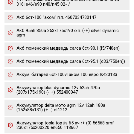
316i e46/e90 n40/n45 02- /
Акб 6ст-100 "аком" п.п. 4607034730147
Акб 95ah 850a 353x175x190 о.п. (-+) silver dynamic
agm
Акб тюменский медведь ca/ca 6ct-90.1 (l5/740en)
Акб тюменский медведь ca/ca 6ct-95.1 (d33/750en))
Аккум. батарея 6ct-100vl аком 100 евро lk420133
Аккумулятор blue dynamic 12v 52ah 470a
(207x175x190) (- +) 552400047
Аккумулятор delta мото agm 12v 12ah 180a
(152x88x131) (+ -) ct1212
Аккумулятор topla top jis 65 ач r+ (0) 56568 smf
230x175x200220 en650 118667