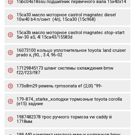
15bc04s18ssu подшипник первичного вала 15x40x14
15ca30 масло моторное castrol magnatec diesel
10w40 b4 п/синт. (4л), 15ca30 (15c968)
15ca3b масло моторное castrol magnatec stop-start
5w-30 a5, 4l 15ca43/15583d
16073100 кольцо уплотнительное toyota: land cruiser
prado ii, j90, , 3.4, 96-02
17129845173 шланг системы охлаждения bmw
f22/f23/f87
173s8m29 ремень грmsonata ef (2,0l) "99-
179-874_starke_колодки тормозные toyota corolla
(e15) задние
1987482378 трос ручного тормоза vw caddy iii
1718мм
199.440 комплект маслосъемных колпачков bmw