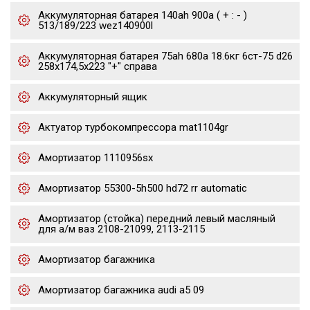
Аккумуляторная батарея 140ah 900a ( + : - )
513/189/223 wez140900l
Аккумуляторная батарея 75ah 680a 18.6кг 6ст-75 d26
258x174,5x223 "+" справа
Аккумуляторный ящик
Актуатор турбокомпрессора mat1104gr
Амортизатор 1110956sx
Амортизатор 55300-5h500 hd72 rr automatic
Амортизатор (стойка) передний левый масляный
для а/м ваз 2108-21099, 2113-2115
Амортизатор багажника
Амортизатор багажника audi a5 09