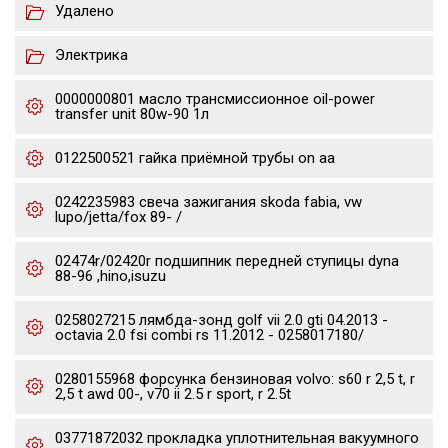
Удалено
Электрика
0000000801 масло трансмиссионное oil-power
transfer unit 80w-90 1л
0122500521 гайка приёмной трубы on aa
0242235983 свеча зажигания skoda fabia, vw
lupo/jetta/fox 89- /
02474r/02420r подшипник передней ступицы dyna
88-96 ,hino,isuzu
0258027215 лямбда-зонд golf vii 2.0 gti 04.2013 -
octavia 2.0 fsi combi rs 11.2012 - 0258017180/
0280155968 форсунка бензиновая volvo: s60 r 2,5 t, r
2,5 t awd 00-, v70 ii 2.5 r sport, r 2.5t
03771872032 прокладка уплотнительная вакуумного