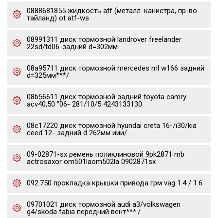
0888681855 жидкость atf (металл. канистра, пр-во
тайланд) ot atf-ws
08991311 диск тормозной landrover freelander
22sd/td06-задний d=302мм
08a95711 диск тормозной mercedes ml w166 задний
d=325мм***/
08b56611 диск тормозной задний toyota camry
acv40,50 "06- 281/10/5 4243133130
08c17220 диск тормозной hyundai creta 16-/i30/kia
ceed 12- задний d 262мм иии/
09-02871-sx ремень поликлиновой 9pk2871 mb
actrosaxor om501laom502la 0902871sx
092.750 прокладка крышки привода грм vag 1.4 / 1.6
09701021 диск тормозной audi a3/volkswagen
g4/skoda fabia передний вент***./