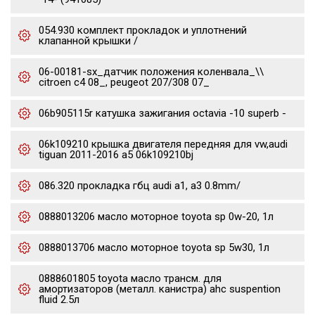
054.930 комплект прокладок и уплотнений
клапанной крышки /
06-00181-sx_датчик положения коленвала_\\
citroen c4 08_, peugeot 207/308 07_
06b905115r катушка зажигания octavia -10 superb -
06k109210 крышка двигателя передняя для vw,audi
tiguan 2011-2016 a5 06k109210bj
086.320 прокладка гбц audi a1, a3 0.8mm/
0888013206 масло моторное toyota sp 0w-20, 1л
0888013706 масло моторное toyota sp 5w30, 1л
0888601805 toyota масло трансм. для
амортизаторов (металл. канистра) ahc suspention
fluid 2.5л