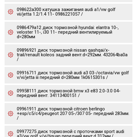
098622a300 катушка зажигания audi a1/vw golf
vii/jetta 1.2/1.4 11- 0986221057 /
0986479a12 диск тормозной hyundai: elantra 10-,
veloster 11-, i30 11- передний вентилируемый
d=280мм
09896921 диск тормозной nissan qashqai/x-
trail/renault koleos задний вент.d=292мм. 432064ba0a
/
09916711 диск тормозной audi a3 03-/octavia/vw golf
v/vi/jetta iii передний d=280мм 1k0615301s /
09958111 диск тормозной bmw x3 e83 2.0-3.0 04-
передний вент. 34113400151 /
09961911 диск тормозной citroen berlingo
+esp/c5/c4/peugeot 207 05-/307 05- передний 283мм.
/
09977275 диск тормозной c проточками sport audi
a3/vw golf v/vi/tiguan передний вент.d 312мм./