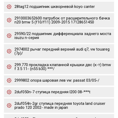
28tag12 подшипник шкворневой koyo canter
2910003652600 патрубок от расширительного бачка
n20 bmw 5 (f10/f11) 2009-2015 17128651450
29590/22 подшипник дифференциала заднего моста
isuzu n-серия
2974002 рычаг передний верхний audi q7, vw touareg
(7p)/
299.770 прокладка клапанной крышки двс (к-т) bmw
f 3.5 11- (n55 b30) ***/
2999802 опора шаровая лев vw: passat 03/05-/
2duf050n-7 ступица передняя l200 08-***t
2duf054n-2gr ступица передняя toyota land cruiser
prado 120 2002- made in japan