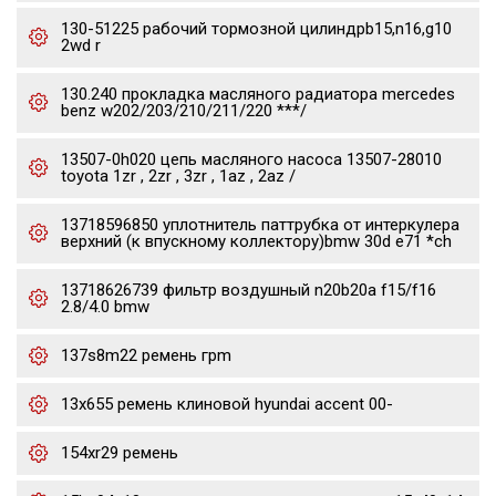
130-51225 рабочий тормозной цилиндрb15,n16,g10
2wd r
130.240 прокладка масляного радиатора mercedes
benz w202/203/210/211/220 ***/
13507-0h020 цепь масляного насоса 13507-28010
toyota 1zr , 2zr , 3zr , 1az , 2az /
13718596850 уплотнитель паттрубка от интеркулера
верхний (к впускному коллектору)bmw 30d e71 *ch
13718626739 фильтр воздушный n20b20a f15/f16
2.8/4.0 bmw
137s8m22 ремень грm
13x655 ремень клиновой hyundai accent 00-
154xr29 ремень