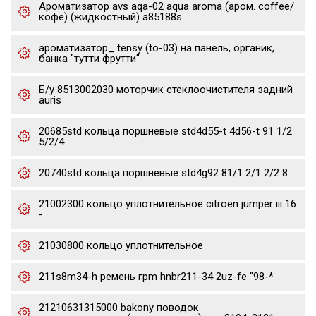
Ароматизатор avs aqa-02 aqua aroma (аром. coffee/
кофе) (жидкостный) a85188s
ароматизатор_ tensy (to-03) на панель, органик,
банка "тутти фрутти"
Б/у 8513002030 моторчик стеклоочистителя задний
auris
20685std кольца поршневые std4d55-t 4d56-t 91 1/2
5/2/4
20740std кольца поршневые std4g92 81/1 2/1 2/2 8
21002300 кольцо уплотнительное citroen jumper iii 16
-
21030800 кольцо уплотнительное
211s8m34-h ремень грm hnbr211-34 2uz-fe "98-*
21210631315000 bakony поводок