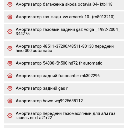
Амортизатор багажника skoda octavia 04- ktb118
Амортизатор газ. задн. vw amarok 10- (m8013210)
Амортизатор газовый задний gaz volga _1982-2004_
344275
Амортизатор 48511-37290/48511-80130 передний
hino 300 automatic
Амортизатор 54300-5h500 hd72 fr automatic
Амортизатор задний fusocanter mk302296
Амортизатор задний gas r
Амортизатор howo wg9925688112
Амортизатор передний газомасляный для а/м газ
газель next a21r22