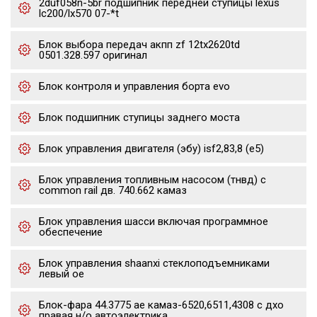
2duf058n-5br подшипник передней ступицы lexus
lc200/lx570 07-*t
Блок выбора передач акпп zf 12tx2620td
0501.328.597 оригинал
Блок контроля и управления борта evo
Блок подшипник ступицы заднего моста
Блок управления двигателя (эбу) isf2,83,8 (е5)
Блок управления топливным насосом (тнвд) с
common rail дв. 740.662 камаз
Блок управления шасси включая программное
обеспечение
Блок управления shaanxi стеклоподъемниками
левый oe
Блок-фара 44.3775 ae камаз-6520,6511,4308 с дхо
правая н/о автоэлектрика