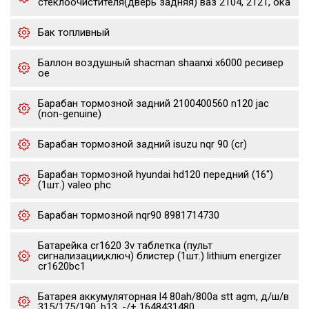
стеклоочистителя(дверь задняя) ваз 2104, 2121, ока
Бак топливный
Баллон воздушный shacman shaanxi x6000 ресивер
oe
Барабан тормозной задний 2100400560 n120 jac
(non-genuine)
Барабан тормозной задний isuzu nqr 90 (cr)
Барабан тормозной hyundai hd120 передний (16")
(1шт.) valeo phc
Барабан тормозной nqr90 8981714730
Батарейка cr1620 3v таблетка (пульт
сигнализации,ключ) блистер (1шт.) lithium energizer
cr1620bc1
Батарея аккумуляторная l4 80ah/800a stt agm, д/ш/в
315/175/190, b13, -/+ 1648431480