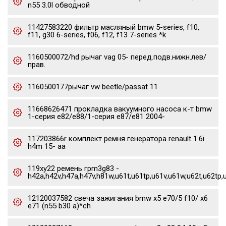
n55 3.0l обводной
11427583220 фильтр масляный bmw 5-series, f10,
f11, g30 6-series, f06, f12, f13 7-series *k
1160500072/hd рычаг vag 05- перед.подв.нижн.лев/
прав.
1160500177рычаг vw beetle/passat 11
11668626471 прокладка вакуумного насоса к-т bmw
1-серия e82/e88/1-серия e87/e81 2004-
117203866r комплект ремня генератора renault 1.6i
h4m 15- aa
119xy22 ремень грm3g83 -
h42a,h42v,h47a,h47v,h81w,u61t,u61tp,u61v,u61w,u62t,u62tp,
12120037582 свеча зажигания bmw x5 e70/5 f10/ x6
e71 (n55 b30 a)*ch