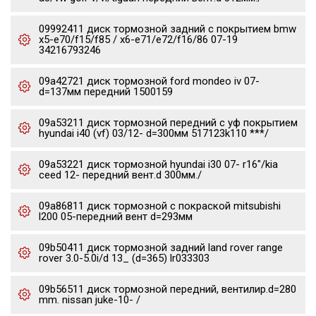
09992411 диск тормозной задний с покрытием bmw
x5-e70/f15/f85 / x6-e71/e72/f16/86 07-19
34216793246
09a42721 диск тормозной ford mondeo iv 07-
d=137мм передний 1500159
09a53211 диск тормозной передний с уф покрытием
hyundai i40 (vf) 03/12- d=300мм 517123k110 ***/
09a53221 диск тормозной hyundai i30 07- r16"/kia
ceed 12- передний вент.d 300мм./
09a86811 диск тормозной с покраской mitsubishi
l200 05-передний вент d=293мм
09b50411 диск тормозной задний land rover range
rover 3.0-5.0i/d 13_ (d=365) lr033303
09b56511 диск тормозной передний, вентилир.d=280
mm. nissan juke-10- /