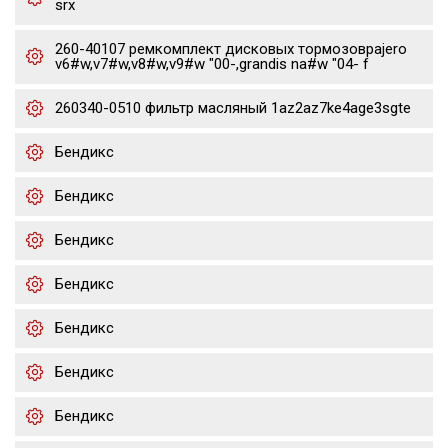
srx
260-40107 ремкомплект дисковых тормозовpajero
v6#w,v7#w,v8#w,v9#w "00-,grandis na#w "04- f
260340-0510 фильтр масляный 1az2az7ke4age3sgte
Бендикс
Бендикс
Бендикс
Бендикс
Бендикс
Бендикс
Бендикс