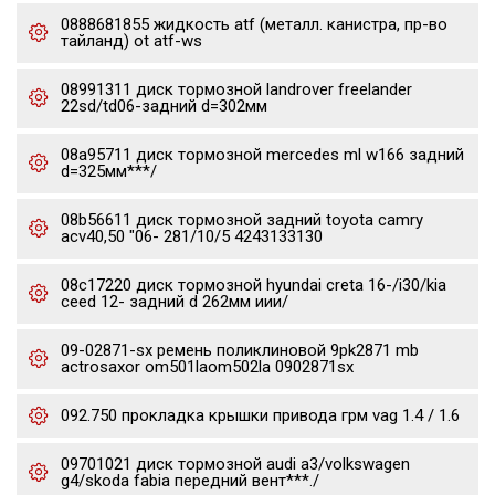
0888681855 жидкость atf (металл. канистра, пр-во
тайланд) ot atf-ws
08991311 диск тормозной landrover freelander
22sd/td06-задний d=302мм
08a95711 диск тормозной mercedes ml w166 задний
d=325мм***/
08b56611 диск тормозной задний toyota camry
acv40,50 "06- 281/10/5 4243133130
08c17220 диск тормозной hyundai creta 16-/i30/kia
ceed 12- задний d 262мм иии/
09-02871-sx ремень поликлиновой 9pk2871 mb
actrosaxor om501laom502la 0902871sx
092.750 прокладка крышки привода грм vag 1.4 / 1.6
09701021 диск тормозной audi a3/volkswagen
g4/skoda fabia передний вент***./