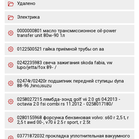
Удалено
Электрика
0000000801 масло трансмиссионное oil-power
transfer unit 80w-90 1л
0122500521 гайка приёмной трубы on aa
0242235983 свеча зажигания skoda fabia, vw
lupo/jetta/fox 89- /
02474r/02420r подшипник передней ступицы dyna
88-96 ,hino,isuzu
0258027215 лямбда-зонд golf vii 2.0 gti 04.2013 -
octavia 2.0 fsi combi rs 11.2012 - 0258017180/
0280155968 форсунка бензиновая volvo: s60 r 2,5 t, r
2,5 t awd 00-, v70 ii 2.5 r sport, r 2.5t
03771872032 прокладка уплотнительная вакуумного