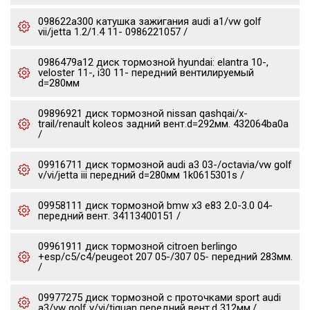
098622a300 катушка зажигания audi a1/vw golf
vii/jetta 1.2/1.4 11- 0986221057 /
0986479a12 диск тормозной hyundai: elantra 10-,
veloster 11-, i30 11- передний вентилируемый
d=280мм
09896921 диск тормозной nissan qashqai/x-
trail/renault koleos задний вент.d=292мм. 432064ba0a
/
09916711 диск тормозной audi a3 03-/octavia/vw golf
v/vi/jetta iii передний d=280мм 1k0615301s /
09958111 диск тормозной bmw x3 e83 2.0-3.0 04-
передний вент. 34113400151 /
09961911 диск тормозной citroen berlingo
+esp/c5/c4/peugeot 207 05-/307 05- передний 283мм.
/
09977275 диск тормозной c проточками sport audi
a3/vw golf v/vi/tiguan передний вент.d 312мм./