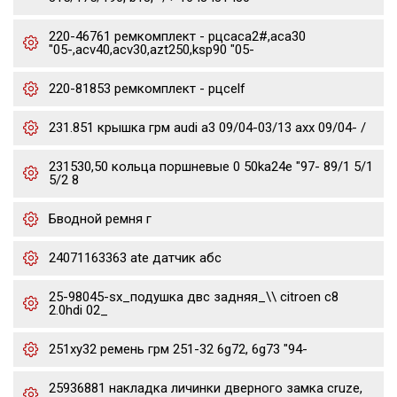
220-46761 ремкомплект - рцсaca2#,aca30
"05-,acv40,acv30,azt250,ksp90 "05-
220-81853 ремкомплект - рцсelf
231.851 крышка грм audi a3 09/04-03/13 axx 09/04- /
231530,50 кольца поршневые 0 50ka24e "97- 89/1 5/1
5/2 8
Бводной ремня г
24071163363 ate датчик абс
25-98045-sx_подушка двс задняя_\\ citroen c8
2.0hdi 02_
251xy32 ремень грм 251-32 6g72, 6g73 "94-
25936881 накладка личинки дверного замка cruze,