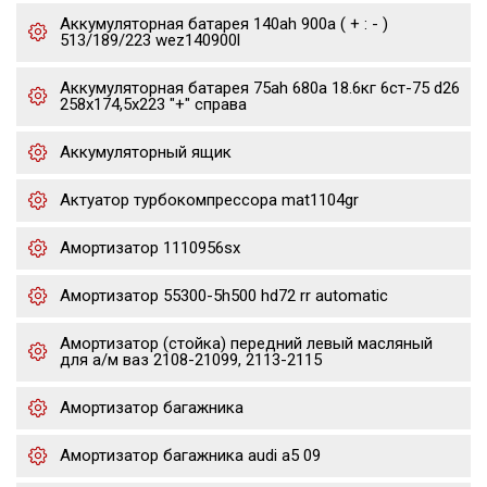
Аккумуляторная батарея 140ah 900a ( + : - )
513/189/223 wez140900l
Аккумуляторная батарея 75ah 680a 18.6кг 6ст-75 d26
258x174,5x223 "+" справа
Аккумуляторный ящик
Актуатор турбокомпрессора mat1104gr
Амортизатор 1110956sx
Амортизатор 55300-5h500 hd72 rr automatic
Амортизатор (стойка) передний левый масляный
для а/м ваз 2108-21099, 2113-2115
Амортизатор багажника
Амортизатор багажника audi a5 09