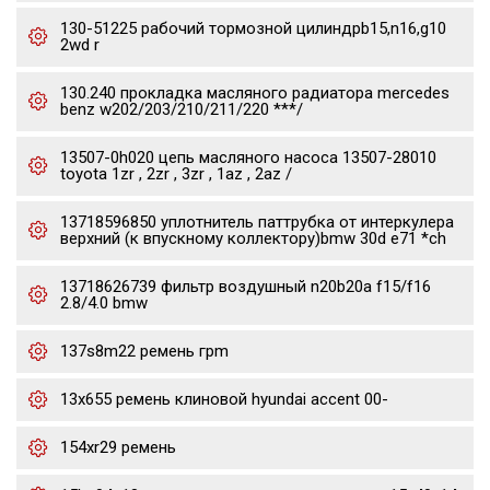
130-51225 рабочий тормозной цилиндрb15,n16,g10
2wd r
130.240 прокладка масляного радиатора mercedes
benz w202/203/210/211/220 ***/
13507-0h020 цепь масляного насоса 13507-28010
toyota 1zr , 2zr , 3zr , 1az , 2az /
13718596850 уплотнитель паттрубка от интеркулера
верхний (к впускному коллектору)bmw 30d e71 *ch
13718626739 фильтр воздушный n20b20a f15/f16
2.8/4.0 bmw
137s8m22 ремень грm
13x655 ремень клиновой hyundai accent 00-
154xr29 ремень