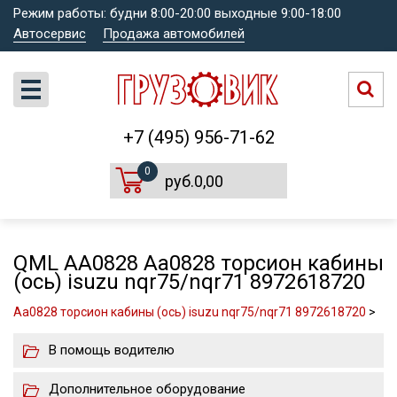
Режим работы: будни 8:00-20:00 выходные 9:00-18:00
Автосервис
Продажа автомобилей
+7 (495) 956-71-62
0
руб.0,00
QML AA0828 Aa0828 торсион кабины
(ось) isuzu nqr75/nqr71 8972618720
Aa0828 торсион кабины (ось) isuzu nqr75/nqr71 8972618720
>
В помощь водителю
Дополнительное оборудование