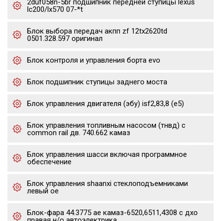
2duf058n-5br подшипник передней ступицы lexus
lc200/lx570 07-*t
Блок выбора передач акпп zf 12tx2620td
0501.328.597 оригинал
Блок контроля и управления борта evo
Блок подшипник ступицы заднего моста
Блок управления двигателя (эбу) isf2,83,8 (е5)
Блок управления топливным насосом (тнвд) с
common rail дв. 740.662 камаз
Блок управления шасси включая программное
обеспечение
Блок управления shaanxi стеклоподъемниками
левый oe
Блок-фара 44.3775 ae камаз-6520,6511,4308 с дхо
правая н/о автоэлектрика