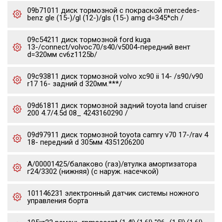
09b71011 диск тормозной с покраской mercedes-
benz gle (15-)/gl (12-)/gls (15-) amg d=345*ch /
09c54211 диск тормозной ford kuga
13-/connect/volvoc70/s40/v5004-передний вент
d=320мм cv6z1125b/
09c93811 диск тормозной volvo xc90 ii 14- /s90/v90
r17 16- задний d 320мм.***/
09d61811 диск тормозной задний toyota land cruiser
200 4.7/4.5d 08_ 4243160290 /
09d97911 диск тормозной toyota camry v70 17-/rav 4
18- передний d 305мм 4351206200
А/00001425/балаково (газ)/втулка амортизатора
г24/3302 (нижняя) (с наруж. насечкой)
101146231 электронный датчик системы ножного
управления борта