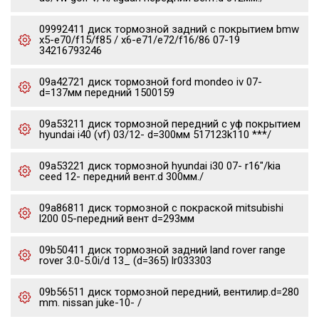
09992411 диск тормозной задний с покрытием bmw
x5-e70/f15/f85 / x6-e71/e72/f16/86 07-19
34216793246
09a42721 диск тормозной ford mondeo iv 07-
d=137мм передний 1500159
09a53211 диск тормозной передний с уф покрытием
hyundai i40 (vf) 03/12- d=300мм 517123k110 ***/
09a53221 диск тормозной hyundai i30 07- r16"/kia
ceed 12- передний вент.d 300мм./
09a86811 диск тормозной с покраской mitsubishi
l200 05-передний вент d=293мм
09b50411 диск тормозной задний land rover range
rover 3.0-5.0i/d 13_ (d=365) lr033303
09b56511 диск тормозной передний, вентилир.d=280
mm. nissan juke-10- /