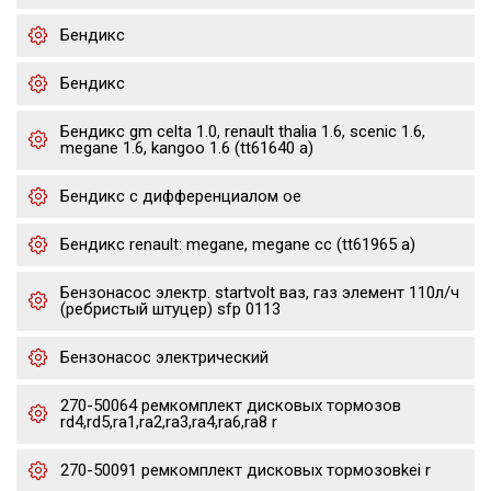
Бендикс
Бендикс
Бендикс gm celta 1.0, renault thalia 1.6, scenic 1.6,
megane 1.6, kangoo 1.6 (tt61640 a)
Бендикс с дифференциалом oe
Бендикс renault: megane, megane cc (tt61965 a)
Бензонасос электр. startvolt ваз, газ элемент 110л/ч
(ребристый штуцер) sfp 0113
Бензонасос электрический
270-50064 ремкомплект дисковых тормозов
rd4,rd5,ra1,ra2,ra3,ra4,ra6,ra8 r
270-50091 ремкомплект дисковых тормозовkei r