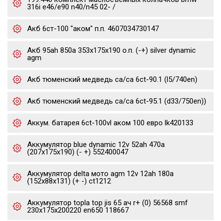
316i e46/e90 n40/n45 02- /
Акб 6ст-100 "аком" п.п. 4607034730147
Акб 95ah 850a 353x175x190 о.п. (-+) silver dynamic
agm
Акб тюменский медведь ca/ca 6ct-90.1 (l5/740en)
Акб тюменский медведь ca/ca 6ct-95.1 (d33/750en))
Аккум. батарея 6ct-100vl аком 100 евро lk420133
Аккумулятор blue dynamic 12v 52ah 470a
(207x175x190) (- +) 552400047
Аккумулятор delta мото agm 12v 12ah 180a
(152x88x131) (+ -) ct1212
Аккумулятор topla top jis 65 ач r+ (0) 56568 smf
230x175x200220 en650 118667