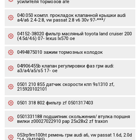
усилителя тормозов ате
040.050 компл. прокладок клапанной крышки audi
a4/a6 2.4-2.8, vw passat 2.8 v6 30v 97-***/
04152-38020 фильтр масляный toyota land cruiser 200
(4.5d/4.6) 07- lexus lx570 oe
0494875010 зажим тормозных колодок
04l906455b клапан регулировки фаз грм audi:
a3/a4/a5/s5 17- oe
0501 210 855 датчик скорости кпп 9s1310 zf,
215920102101
0501 318 802 фильтр zf 0501317403
0501331188 подшипник скольжения/ втулка поршня
вилки z00027022910 pap 25x28x2 zf traxon
053rp9m100ht ремень грм audi a6, vw passat 1.6d, 2.0d
"14- (941085)