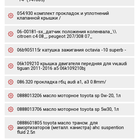
054.930 комплект прокладок и уплотнений
клапанной крышки /
06-00181-sx_датчик положения коленвала_\\
citroen c4 08_, peugeot 207/308 07_
06b905115r катушка зажигания octavia -10 superb -
06k109210 крышка двигателя передняя для vw,audi
tiguan 2011-2016 a5 06k109210bj
086.320 прокладка гбц audi a1, a3 0.8mm/
0888013206 масло моторное toyota sp 0w-20, 1л
0888013706 масло моторное toyota sp 5w30, 1л
0888601805 toyota масло трансм. для
амортизаторов (металл. канистра) ahc suspention
fluid 2.5л