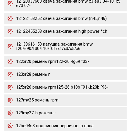
12120037663 свеча зажигания bmw x3 e83 04-10, x5
e70 07-
12122158252 свеча зажигания bmw (n45,n46)
12122455258 свеча зажигания high power *ch
12138616153 катушка зажигания bmw
f20/e90/f30/f10/f01/x1/x3/x5/x6
122xr20 ремень грm122-20 4g69 "03-
123xr28 ремень г
125xr26 ремень грm125-26 b18b "91-,b20b "96-
127my25 ремень грm
129my27-h ремень г
12bc04s3 подшипник первичного вала