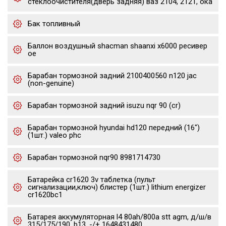
стеклоочистителя(дверь задняя) ваз 2104, 2121, ока
Бак топливный
Баллон воздушный shacman shaanxi x6000 ресивер
oe
Барабан тормозной задний 2100400560 n120 jac
(non-genuine)
Барабан тормозной задний isuzu nqr 90 (cr)
Барабан тормозной hyundai hd120 передний (16")
(1шт.) valeo phc
Барабан тормозной nqr90 8981714730
Батарейка cr1620 3v таблетка (пульт
сигнализации,ключ) блистер (1шт.) lithium energizer
cr1620bc1
Батарея аккумуляторная l4 80ah/800a stt agm, д/ш/в
315/175/190, b13, -/+ 1648431480