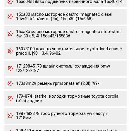
15bc04s18ssu подшипник первичного вала 15x40x14
15ca30 масло моторное castrol magnatec diesel
10w40 b4 п/синт. (4л), 15ca30 (15c968)
15ca3b масло моторное castrol magnatec stop-start
5w-30 a5, 4l 15ca43/15583d
16073100 кольцо уплотнительное toyota: land cruiser
prado ii, j90, , 3.4, 96-02
17129845173 шланг системы охлаждения bmw
f22/f23/f87
173s8m29 ремень грmsonata ef (2,0l) "99-
179-874_starke_колодки тормозные toyota corolla
(e15) задние
1987482378 трос ручного тормоза vw caddy iii
1718мм
199.440 комплект маслосъемных колпачков bmw