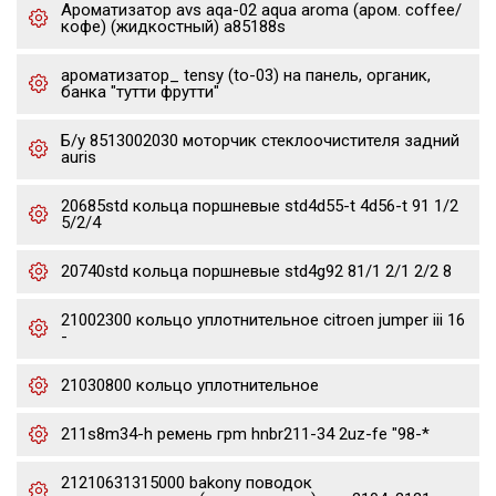
Ароматизатор avs aqa-02 aqua aroma (аром. coffee/
кофе) (жидкостный) a85188s
ароматизатор_ tensy (to-03) на панель, органик,
банка "тутти фрутти"
Б/у 8513002030 моторчик стеклоочистителя задний
auris
20685std кольца поршневые std4d55-t 4d56-t 91 1/2
5/2/4
20740std кольца поршневые std4g92 81/1 2/1 2/2 8
21002300 кольцо уплотнительное citroen jumper iii 16
-
21030800 кольцо уплотнительное
211s8m34-h ремень грm hnbr211-34 2uz-fe "98-*
21210631315000 bakony поводок