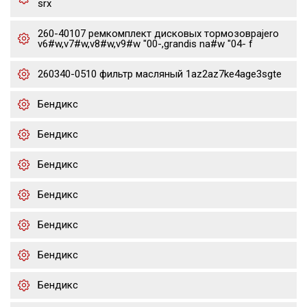
srx
260-40107 ремкомплект дисковых тормозовpajero
v6#w,v7#w,v8#w,v9#w "00-,grandis na#w "04- f
260340-0510 фильтр масляный 1az2az7ke4age3sgte
Бендикс
Бендикс
Бендикс
Бендикс
Бендикс
Бендикс
Бендикс