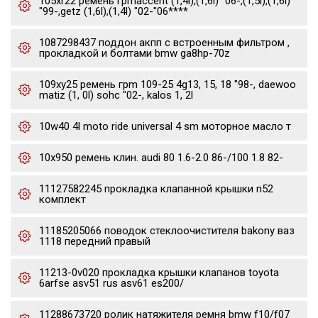
105xr22 ремень грmaccent (1,4l),(1,6l) "06-,(1,5l),(1,6l)
"99-,getz (1,6l),(1,4l) "02-"06****
1087298437 поддон акпп с встроенным фильтром ,
прокладкой и болтами bmw ga8hp-70z
109xy25 ремень грm 109-25 4g13, 15, 18 "98-, daewoo
matiz (1, 0l) sohc "02-, kalos 1, 2l
10w40 4l moto ride universal 4 sm моторное масло т
10x950 ремень клин. audi 80 1.6-2.0 86-/100 1.8 82-
11127582245 прокладка клапанной крышки n52
комплект
11185205066 поводок стеклоочистителя bakony ваз
1118 передний правый
11213-0v020 прокладка крышки клапанов toyota
6arfse asv51 rus asv61 es200/
11288673720 ролик натяжителя ремня bmw f10/f07