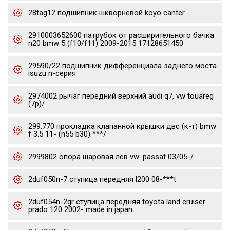
28tag12 подшипник шкворневой koyo canter
2910003652600 патрубок от расширительного бачка
n20 bmw 5 (f10/f11) 2009-2015 17128651450
29590/22 подшипник дифференциала заднего моста
isuzu n-серия
2974002 рычаг передний верхний audi q7, vw touareg
(7p)/
299.770 прокладка клапанной крышки двс (к-т) bmw
f 3.5 11- (n55 b30) ***/
2999802 опора шаровая лев vw: passat 03/05-/
2duf050n-7 ступица передняя l200 08-***t
2duf054n-2gr ступица передняя toyota land cruiser
prado 120 2002- made in japan