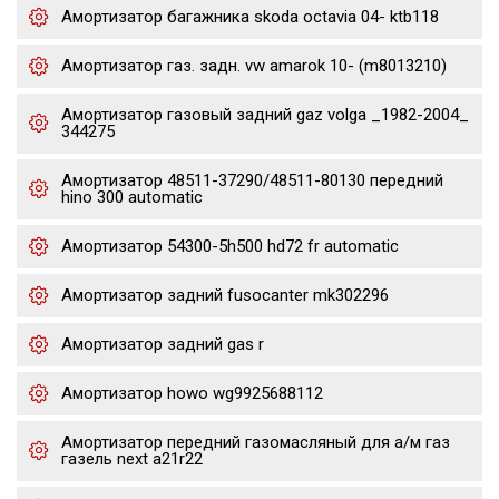
Амортизатор багажника skoda octavia 04- ktb118
Амортизатор газ. задн. vw amarok 10- (m8013210)
Амортизатор газовый задний gaz volga _1982-2004_
344275
Амортизатор 48511-37290/48511-80130 передний
hino 300 automatic
Амортизатор 54300-5h500 hd72 fr automatic
Амортизатор задний fusocanter mk302296
Амортизатор задний gas r
Амортизатор howo wg9925688112
Амортизатор передний газомасляный для а/м газ
газель next a21r22