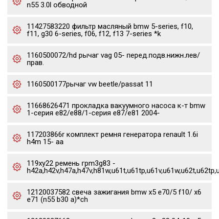
n55 3.0l обводной
11427583220 фильтр масляный bmw 5-series, f10,
f11, g30 6-series, f06, f12, f13 7-series *k
1160500072/hd рычаг vag 05- перед.подв.нижн.лев/
прав.
1160500177рычаг vw beetle/passat 11
11668626471 прокладка вакуумного насоса к-т bmw
1-серия e82/e88/1-серия e87/e81 2004-
117203866r комплект ремня генератора renault 1.6i
h4m 15- aa
119xy22 ремень грm3g83 -
h42a,h42v,h47a,h47v,h81w,u61t,u61tp,u61v,u61w,u62t,u62tp,
12120037582 свеча зажигания bmw x5 e70/5 f10/ x6
e71 (n55 b30 a)*ch