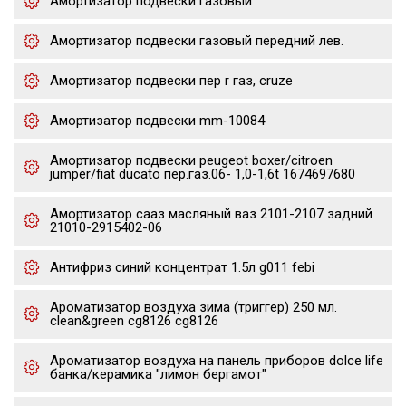
Амортизатор подвески газовый
Амортизатор подвески газовый передний лев.
Амортизатор подвески пер r газ, cruze
Амортизатор подвески mm-10084
Амортизатор подвески peugeot boxer/citroen
jumper/fiat ducato пер.газ.06- 1,0-1,6t 1674697680
Амортизатор сааз масляный ваз 2101-2107 задний
21010-2915402-06
Антифриз синий концентрат 1.5л g011 febi
Ароматизатор воздуха зима (триггер) 250 мл.
clean&green cg8126 cg8126
Ароматизатор воздуха на панель приборов dolce life
банка/керамика "лимон бергамот"