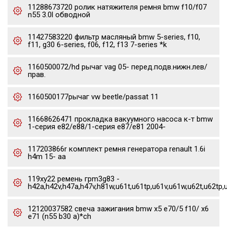
11288673720 ролик натяжителя ремня bmw f10/f07
n55 3.0l обводной
11427583220 фильтр масляный bmw 5-series, f10,
f11, g30 6-series, f06, f12, f13 7-series *k
1160500072/hd рычаг vag 05- перед.подв.нижн.лев/
прав.
1160500177рычаг vw beetle/passat 11
11668626471 прокладка вакуумного насоса к-т bmw
1-серия e82/e88/1-серия e87/e81 2004-
117203866r комплект ремня генератора renault 1.6i
h4m 15- aa
119xy22 ремень грm3g83 -
h42a,h42v,h47a,h47v,h81w,u61t,u61tp,u61v,u61w,u62t,u62tp,
12120037582 свеча зажигания bmw x5 e70/5 f10/ x6
e71 (n55 b30 a)*ch