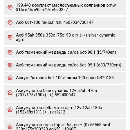
199.440 комплект маслосъемных колпачков bmw
316i e46/e90 n40/n45 02- /
Акб 6ст-100 "аком" п.п. 4607034730147
Акб 95ah 850a 353x175x190 о.п. (-+) silver dynamic
agm
Акб тюменский медведь ca/ca 6ct-90.1 (l5/740en)
Акб тюменский медведь ca/ca 6ct-95.1 (d33/750en))
Аккум. батарея 6ct-100vl аком 100 евро lk420133
Аккумулятор blue dynamic 12v 52ah 470a
(207x175x190) (- +) 552400047
Аккумулятор delta мото agm 12v 12ah 180a
(152x88x131) (+ -) ct1212
Аккумулятор topla top jis 65 ач r+ (0) 56568 smf
230x175x200220 en650 118667