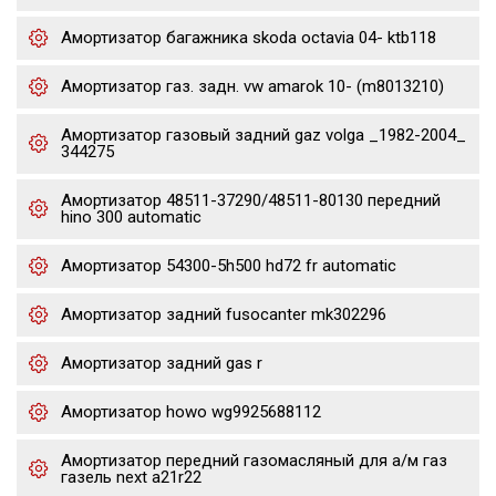
Амортизатор багажника skoda octavia 04- ktb118
Амортизатор газ. задн. vw amarok 10- (m8013210)
Амортизатор газовый задний gaz volga _1982-2004_
344275
Амортизатор 48511-37290/48511-80130 передний
hino 300 automatic
Амортизатор 54300-5h500 hd72 fr automatic
Амортизатор задний fusocanter mk302296
Амортизатор задний gas r
Амортизатор howo wg9925688112
Амортизатор передний газомасляный для а/м газ
газель next a21r22