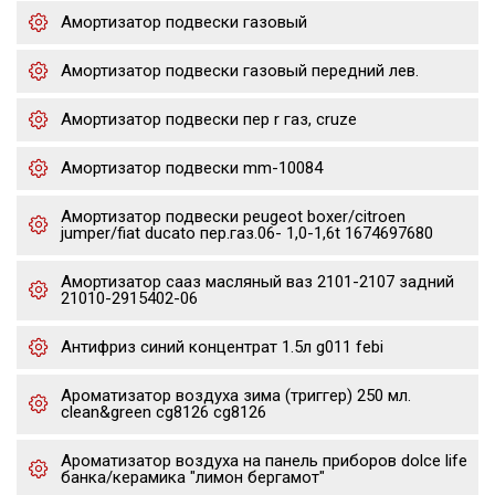
Амортизатор подвески газовый
Амортизатор подвески газовый передний лев.
Амортизатор подвески пер r газ, cruze
Амортизатор подвески mm-10084
Амортизатор подвески peugeot boxer/citroen
jumper/fiat ducato пер.газ.06- 1,0-1,6t 1674697680
Амортизатор сааз масляный ваз 2101-2107 задний
21010-2915402-06
Антифриз синий концентрат 1.5л g011 febi
Ароматизатор воздуха зима (триггер) 250 мл.
clean&green cg8126 cg8126
Ароматизатор воздуха на панель приборов dolce life
банка/керамика "лимон бергамот"