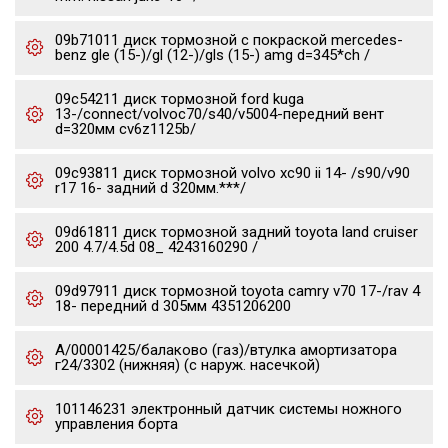
09b71011 диск тормозной с покраской mercedes-
benz gle (15-)/gl (12-)/gls (15-) amg d=345*ch /
09c54211 диск тормозной ford kuga
13-/connect/volvoc70/s40/v5004-передний вент
d=320мм cv6z1125b/
09c93811 диск тормозной volvo xc90 ii 14- /s90/v90
r17 16- задний d 320мм.***/
09d61811 диск тормозной задний toyota land cruiser
200 4.7/4.5d 08_ 4243160290 /
09d97911 диск тормозной toyota camry v70 17-/rav 4
18- передний d 305мм 4351206200
А/00001425/балаково (газ)/втулка амортизатора
г24/3302 (нижняя) (с наруж. насечкой)
101146231 электронный датчик системы ножного
управления борта