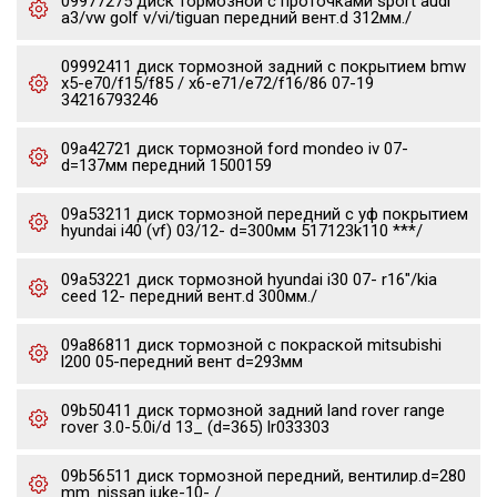
09977275 диск тормозной c проточками sport audi
a3/vw golf v/vi/tiguan передний вент.d 312мм./
09992411 диск тормозной задний с покрытием bmw
x5-e70/f15/f85 / x6-e71/e72/f16/86 07-19
34216793246
09a42721 диск тормозной ford mondeo iv 07-
d=137мм передний 1500159
09a53211 диск тормозной передний с уф покрытием
hyundai i40 (vf) 03/12- d=300мм 517123k110 ***/
09a53221 диск тормозной hyundai i30 07- r16"/kia
ceed 12- передний вент.d 300мм./
09a86811 диск тормозной с покраской mitsubishi
l200 05-передний вент d=293мм
09b50411 диск тормозной задний land rover range
rover 3.0-5.0i/d 13_ (d=365) lr033303
09b56511 диск тормозной передний, вентилир.d=280
mm. nissan juke-10- /