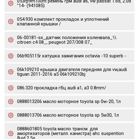
053rp9m100ht ремень грм audi a6, vw passat 1.6d, 2.0d
"14- (941085)
054.930 комплект прокладок и уплотнений
клапанной крышки /
06-00181-sx_датчик положения коленвала_\\
citroen c4 08_, peugeot 207/308 07_
06b905115r катушка зажигания octavia -10 superb -
06k109210 крышка двигателя передняя для vw,audi
tiguan 2011-2016 a5 06k109210bj
086.320 прокладка гбц audi a1, a3 0.8mm/
0888013206 масло моторное toyota sp 0w-20, 1л
0888013706 масло моторное toyota sp 5w30, 1л
0888601805 toyota масло трансм. для
амортизаторов (металл. канистра) ahc suspention
fluid 2.5л