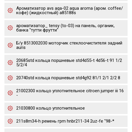
Ароматизатор avs aqa-02 aqua aroma (аром. coffee/
кофе) (жидкостный) a85188s
ароматизатор_ tensy (to-03) на панель, органик,
банка "тутти фрутти"
Б/у 8513002030 моторчик стеклоочистителя задний
auris
20685std кольца поршневые std4d55-t 4d56-t 91 1/2
5/2/4
20740std кольца поршневые std4g92 81/1 2/1 2/2 8
21002300 кольцо уплотнительное citroen jumper iii 16
-
21030800 кольцо уплотнительное
211s8m34-h ремень грm hnbr211-34 2uz-fe "98-*