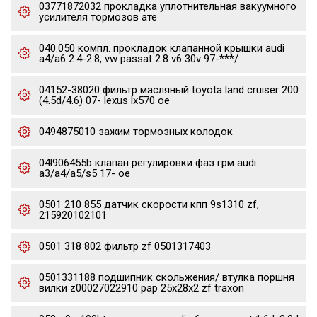
03771872032 прокладка уплотнительная вакуумного
усилителя тормозов ате
040.050 компл. прокладок клапанной крышки audi
a4/a6 2.4-2.8, vw passat 2.8 v6 30v 97-***/
04152-38020 фильтр масляный toyota land cruiser 200
(4.5d/4.6) 07- lexus lx570 oe
0494875010 зажим тормозных колодок
04l906455b клапан регулировки фаз грм audi:
a3/a4/a5/s5 17- oe
0501 210 855 датчик скорости кпп 9s1310 zf,
215920102101
0501 318 802 фильтр zf 0501317403
0501331188 подшипник скольжения/ втулка поршня
вилки z00027022910 pap 25x28x2 zf traxon