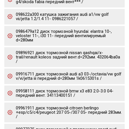
g4/skoda fabia передний вент***./
098622a300 катушка зажигания audi a1/vw golf
vii/jetta 1.2/1.4 11- 0986221057 /
0986479a12 диск тормозной hyundai: elantra 10-,
veloster 11-, i30 11- передний вентилируемый
d=280мм
09896921 диск тормозной nissan qashqai/x-
trail/renault koleos задний вент.d=292мм. 432064ba0a
/
09916711 диск тормозной audi a3 03-/octavia/vw golf
v/vi/jetta iii передний d=280мм 1k0615301s /
09958111 диск тормозной bmw x3 e83 2.0-3.0 04-
передний вент. 34113400151 /
09961911 диск тормозной citroen berlingo
+esp/c5/c4/peugeot 207 05-/307 05- передний 283мм.
/