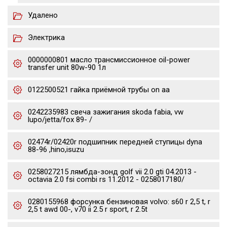
Удалено
Электрика
0000000801 масло трансмиссионное oil-power
transfer unit 80w-90 1л
0122500521 гайка приёмной трубы on aa
0242235983 свеча зажигания skoda fabia, vw
lupo/jetta/fox 89- /
02474r/02420r подшипник передней ступицы dyna
88-96 ,hino,isuzu
0258027215 лямбда-зонд golf vii 2.0 gti 04.2013 -
octavia 2.0 fsi combi rs 11.2012 - 0258017180/
0280155968 форсунка бензиновая volvo: s60 r 2,5 t, r
2,5 t awd 00-, v70 ii 2.5 r sport, r 2.5t