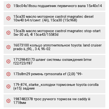
15bc04s18ssu подшипник первичного вала 15x40x14
15ca30 масло моторное castrol magnatec diesel
10w40 b4 п/синт. (4л), 15ca30 (15c968)
15ca3b масло моторное castrol magnatec stop-start
5w-30 a5, 4l 15ca43/15583d
16073100 кольцо уплотнительное toyota: land cruiser
prado ii, j90, , 3.4, 96-02
17129845173 шланг системы охлаждения bmw
f22/f23/f87
173s8m29 ремень грmsonata ef (2,0l) "99-
179-874_starke_колодки тормозные toyota corolla
(e15) задние
1987482378 трос ручного тормоза vw caddy iii
1718мм