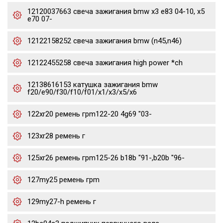
12120037663 свеча зажигания bmw x3 e83 04-10, x5
e70 07-
12122158252 свеча зажигания bmw (n45,n46)
12122455258 свеча зажигания high power *ch
12138616153 катушка зажигания bmw
f20/e90/f30/f10/f01/x1/x3/x5/x6
122xr20 ремень грm122-20 4g69 "03-
123xr28 ремень г
125xr26 ремень грm125-26 b18b "91-,b20b "96-
127my25 ремень грm
129my27-h ремень г