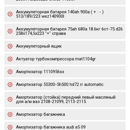
Аккумуляторная батарея 140ah 900a ( + : - )
513/189/223 wez140900l
Аккумуляторная батарея 75ah 680a 18.6кг 6ст-75 d26
258x174,5x223 "+" справа
Аккумуляторный ящик
Актуатор турбокомпрессора mat1104gr
Амортизатор 1110956sx
Амортизатор 55300-5h500 hd72 rr automatic
Амортизатор (стойка) передний левый масляный
для а/м ваз 2108-21099, 2113-2115
Амортизатор багажника
Амортизатор багажника audi a5 09