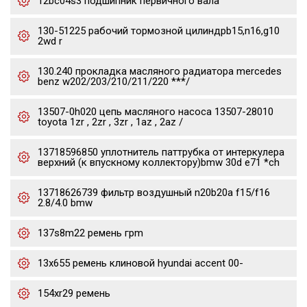
12bc04s3 подшипник первичного вала
130-51225 рабочий тормозной цилиндрb15,n16,g10
2wd r
130.240 прокладка масляного радиатора mercedes
benz w202/203/210/211/220 ***/
13507-0h020 цепь масляного насоса 13507-28010
toyota 1zr , 2zr , 3zr , 1az , 2az /
13718596850 уплотнитель паттрубка от интеркулера
верхний (к впускному коллектору)bmw 30d e71 *ch
13718626739 фильтр воздушный n20b20a f15/f16
2.8/4.0 bmw
137s8m22 ремень грm
13x655 ремень клиновой hyundai accent 00-
154xr29 ремень