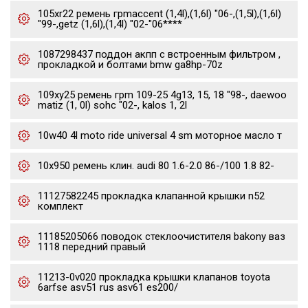
105xr22 ремень грmaccent (1,4l),(1,6l) "06-,(1,5l),(1,6l)
"99-,getz (1,6l),(1,4l) "02-"06****
1087298437 поддон акпп с встроенным фильтром ,
прокладкой и болтами bmw ga8hp-70z
109xy25 ремень грm 109-25 4g13, 15, 18 "98-, daewoo
matiz (1, 0l) sohc "02-, kalos 1, 2l
10w40 4l moto ride universal 4 sm моторное масло т
10x950 ремень клин. audi 80 1.6-2.0 86-/100 1.8 82-
11127582245 прокладка клапанной крышки n52
комплект
11185205066 поводок стеклоочистителя bakony ваз
1118 передний правый
11213-0v020 прокладка крышки клапанов toyota
6arfse asv51 rus asv61 es200/