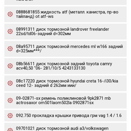
0888681855 жидкость atf (металл. канистра, пр-во
тайланд) ot atf-ws
08991311 диск тормозной landrover freelander
22sd/td06-задний d=302мм
08a95711 диск тормозной mercedes ml w166 задний
d=325мм***/
08b56611 диск тормозной задний toyota camry
acv40,50 "06- 281/10/5 4243133130
08c17220 диск тормозной hyundai creta 16-/i30/kia
ceed 12- задний d 262мм иии/
09-02871-sx ремень поликлиновой 9pk2871 mb
actrosaxor om501laom502la 0902871sx
092.750 прокладка крышки привода грм vag 1.4 / 1.6
09701021 диск тормозной audi a3/volkswagen