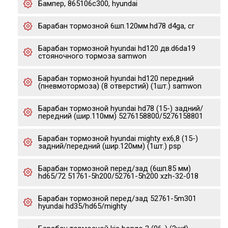
Бампер, 865106c300, hyundai
Барабан тормозной 6шп.120мм.hd78 d4ga, cr
Барабан тормозной hyundai hd120 дв.d6da19
стояночного тормоза samwon
Барабан тормозной hyundai hd120 передний
(пневмотормоза) (8 отверстий) (1шт.) samwon
Барабан тормозной hyundai hd78 (15-) задний/
передний (шир.110мм) 5276158800/5276158801
Барабан тормозной hyundai mighty ex6,8 (15-)
задний/передний (шир.120мм) (1шт.) psp
Барабан тормозной перед/зад (6шп.85 мм)
hd65/72 51761-5h200/52761-5h200 xzh-32-018
Барабан тормозной перед/зад 52761-5m301
hyundai hd35/hd65/mighty