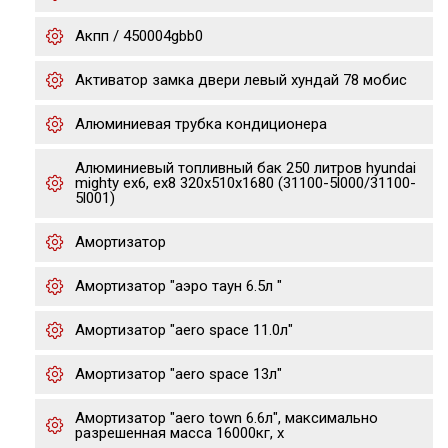
Акпп / 450004gbb0
Активатор замка двери левый хундай 78 мобис
Алюминиевая трубка кондиционера
Алюминиевый топливный бак 250 литров hyundai
mighty ex6, ex8 320х510х1680 (31100-5l000/31100-
5l001)
Амортизатор
Амортизатор "аэро таун 6.5л "
Амортизатор "aero space 11.0л"
Амортизатор "aero space 13л"
Амортизатор "aero town 6.6л", максимально
разрешенная масса 16000кг, х