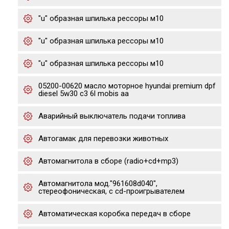
"u" образная шпилька рессоры м10
"u" образная шпилька рессоры м10
"u" образная шпилька рессоры м10
05200-00620 масло моторное hyundai premium dpf
diesel 5w30 c3 6l mobis aa
Аварийный выключатель подачи топлива
Автогамак для перевозки животных
Автомагнитола в сборе (radio+cd+mp3)
Автомагнитола мод."961608d040",
стереофоническая, с cd-проигрывателем
Автоматическая коробка передач в сборе